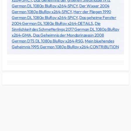
x264-SPiCY
,
Das Geheimnis der gruenen Stecknadel 1972
German DL 1080p BluRay x264-SPiCY
,
Der Wixxer 2004
German 1080p BluRay x264-SPiCY
,
Herr der Fliegen 1990
German DL 1080p BluRay x264-SPiCY
,
Das geheime Fenster
2004 German DL 1080p BluRay x264-DETAiLS
,
Die
Sinnlichkeit des Schmetterlings 2017 German DL 1080p BluRay
x264-GMA
,
Das Geheimnis der Mondprinzessin 2008
German DTS DL 1080p BluRay x264-RSG
,
Mein bluehendes
Geheimnis 1995 German 1080p BluRay x264-CONTRiBUTiON