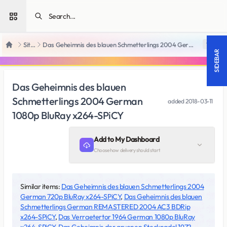
Open sidebar
SiteRips
Das Geheimnis des blauen Schmetterlings 2004 German 1080p BluRay x264-SPiCY
18 +
Home
SIDEBAR
Das Geheimnis des blauen
Schmetterlings 2004 German
added
2018-03-11
1080p BluRay x264-SPiCY
Add to My Dashboard
Choose how delivery should start
Similar items:
Das Geheimnis des blauen Schmetterlings 2004
German 720p BluRay x264-SPiCY
,
Das Geheimnis des blauen
Schmetterlings German REMASTERED 2004 AC3 BDRip
x264-SPiCY
,
Das Verraetertor 1964 German 1080p BluRay