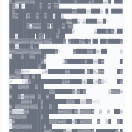
▓█▓▓▓▓▓▓▓████████▓█████▓████▓▓███░▒█ ███
█▓▒ █░ █████▓██▓█▓▓
█▓████████████████████▓▓███▒▒███▒ █ ████
█▓▓███ ▓██▓██▓██▒██▒
████████████████████▓▓██▒░▒████▒░█░
██████▓▒▓▓▓ ██▓ ▓███▓█▓▓
█████████████████▓████▒ ▒███▓█▓░██
██▒██████ █▓▓ ████▓██
▓▓▓▓▓▓▓▓▓▓▓▓▓▓▓████▓ ▓███▓▓█▓ ██ ██▓████▓
██▒ ████▓██
▓▓▓▓▓▓▓▓▓▓▓█████▓░ ▓████▓▓█▒░██ ▒
▒███▓██▓▓███▓
███████████▓▒ ░▓██████▓██▒▒█▓ █
██████████▓██
██▓▓▒░░ ░▒██████▓▓█████░▓█▒░▓▓ █▓
▓▓▓▓█▓▓█▓██
░ ░▒▓███████████▓▓▓████▒▒██░▒▓▒░ █▓
▓██▓▓▓▓██▓██
██████████████▓▓██████▓▒▓█▓ ▒▓▓▓▒
▓██▓▒▓▓▓▓█▓██▓██
████▓▓▓▓███▓████████▓▓▓██▒▒▓▓░░░
▓█▓▓▓▓▓▓▓▓█▓██▓██
▓▒▒▒▒▓▓██████████▓▓▓▓▓█▓▒▓▓▓▓▓ ▒ ▒ ██▒
▓▓▓▓▓▓█████▓██
▒▓████████████▓▓▓▓▓▓██▒▓█▓▓▓▓ ▓ ▒█ ▓█
░▓▓▓▓▓▓▓████▓██
████████████▓▓▓████▓▒▒██▓▓▓▓▓▓ ███████▓ █