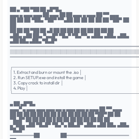
██ ▄ ▀██ ▀██ ██ ▄█▀█▄
▄▄▄ ▄ ▄▄▄ ▄▄▄ ██ ▄▄▄ ██ ██ ▄▄▄ ▄ ▄▄▄ ██ ▀▀ ▄▄▄
██ ██ ██ ▀██▄ ▀██▀ ▀▀▄██ ██ ██ ██ ██ ██ ▀██▀ ██
██
██ ██ ██ ▀██ ██ ▄█ ██ ██ ██ ██ ██ ██ ██ ██ ██
▄██▄ ▄██ ██▄ ▀▄▄█▀ ▀█▄▀ ▀█▄▀▀▄ ▄██▄ ▄██▄ ▄██▄
▄██ ██▄ ▄██▄ ▀█▄█▀
═══════════════════════════════════════════
▒▒▒▒▒▒▒▒▒▒▒▒▒▒▒▒▒▒▒▒▒▒▒▒▒▒▒▒▒▒▒▒▒▒▒▒▒▒▒▒▒▒▒
═══════════════════════════════════════════
┌──────────────────────────────────────────
│ 1. Extract and burn or mount the .iso │
│ 2. Run SETUP.exe and install the game │
│ 3. Copy crack to install dir │
│ 4. Play │
└──────────────────────────────────────────
▄ ██ ▄█▀█▄
▄▄▄▀ ▄ ▄▄▄ ▄▄▄ ▄▄▄ ▄▄ ▄ ▄▄▄ ▄▄▄ ▄ ▄▄▄ ██ ▀▀ ▄▄▄
██ ██ ██ ██ ██ ██ ██ █ ██ ██ ██ ██ ██ ▀██▀ ██ ██
▀█▄█▀ ██ ██ ██ ██ █ ██ ██ ██ ██ ██ ██ ██ ██
▄▀██▄ ▄██ ▀█▄█▀ ▀█▄▀▄ ██▄█▀ ▄██▄ ▄██ ██▄ ▄██▄
▀█▄█▀
════════██ ██═════════════════════