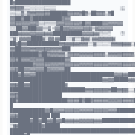
█▓███████████████████
▓▓▓▓▓▒▒▒▒▒▒▒▒▒▒▒ ▒▒
▒▒▒▒▓▒▓▓▓▓▓▓▓▓██████▓▓▓▓▓█▓▒██▓▓▓▒▓█
▓▓██▓██▓██████████▓▓▓
▓▓▓▓▓▓▓▓▓▓▒▒▒▒▒▒▓▓▓▓▓▓▓▓▓█▓▓████▓▓▓▓▓▓▓
▒▒ ██▓▓███▓▓▒▒▓ ░▓▓█▓▓▓▓▓▓▓▓▓▓▒▓▓▓▓▓▓
███▓▓▓▓▓▓▓▓▓▓▓▓██████████▓▓▓▓▓▓▒▒▒▒ ░▒
▒▓▒ ▓▓▓▓████▓▒▓▓ ▓▓██▒▒▓▒▒▓▓▓▒▓▓▓▓▓▓▓▓
██▓█▓▓███████████▓▓▓▓▓▓▓▓▓▓▒▒▓▒▒▒▒▒▓▓▓▓▓▓▓▒
▓▓██▓▓▓▓▓▓▓▓▓▓▓▓▓▓███
██████████▓██▓▓▓▓▓▓▒▓▓▓▓▓▓▓▓▓▓▓▓▓▒▓▓▓▓▓▓▓▓▓
▓▓▓█▓▓▓▓▓▓▓▓███████▓▓
████████▓▓▓▓▓▓▓▓▓▓▓▓▓▓▓▓▓▓▓▓▓▓▓▓▓▓▓▓▓▓▓▓▓▓▓
▓▓▓██▓▓▓▓▓▓▓█▓▓▓▓▓▓██
███▓█▓▓▓▓███████████████████████████▓▓▓▓▓██
████████████████████████████████▓▓▓▓█████▓▓
▓▓▓██▓▓████████████▓
██████████████████████████▓▓▓▓▓▓▓▓▓██▓▓▓▓▒▒
▓▓▓███████████████
██▓█████████████████▓▓▓▓█▓██▓▓▓▓▓▓▓▓▓▓▓▓▓▓▓
█
████████████▓▓█▓▓▓▓▓▓▓▓▓▓▓▓▓▓▓▓▓▓▓▓▓▓██████
▓▓▓███████████ ███
███████▓██▓██▓▓█▓▓█▓▓▓▓▓▓▓▓▓▓▓▓▓███████████
▒▓▓████████▓ █████
███████████████████████████████████████████