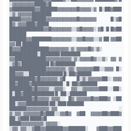
▒▓▓▓▓▓▓▓▓████▓█
▓████████▓▓██████▓▓▓▓▓▓▓█▓▓▓▓▒▓ █▒██▓███
▒▓▒▓▓▓▓▓███████
████▓▓▓▓█████▓▓▓▓▓▓▓▓▓▓▓█▓▓▓▓▓▓ █▒▓█
█▓▒▓▓▓███▓████
████████████▓▓█▓▓▓▓▓▓▓▒▒▓█▓▓▓▓▒ ▓█░█ █▓██
██████
██████▓▓███████▓▓▓▓▓▓▓▒▒▓▓█▓▓▓▒▒▓ ██ ▓▓██
▓▓ ██ ██████
█▓▓▓██████████▓▓▓▓▓▓▓▒▓▒▓▓▓▓█▓▒▓▒
██████████▒███████ ███████
▓▓███████████▓▓▓▓▓▓▓▓▓▒▓▒▓▓▓▓█▓▒▒▓▒ ▓▓ ▓
▒▓█▓ ██████████ █▓███████
█████████████▓▓▓▓▓▓▓▒▓▓▒▓▓▓▓▓▓██▒▒▓▓▓ █▒
██▓▓▓▒▒████████████ █▒██▓█████
█████████▓█▓▓▓▓▓▓▒▓█ █▒▓▒▓▓▓▓▓██▒░▓▓▓
██▓████▓███████████░ █░██▓██████
████████▓█▓▓▓▓▒▒▓▓▓▒ ▓▓▒▒▓▓▓▓▓▓███░░██▒
█▒██▓███████████ █░██ ▒██████
████████▓█▓▓▓▓▒▓▓▓░░ █▓▒▓▓▓▓▓█▓▓███▓ ▒██
██▒▓▓▓████████ ██▒███ ██████
██████▓▓▓▓▓▓▓▓▒▓▓ ░
▓▒▓▓▒▓▓▓▓▓▓█▓███▒▒▓▓█▓ ▓██ ▓▓▓▓██▓███▓
██▒▓███ ████▓█
████▓▓▓▓▓▓▓▓▒▓▓▓▓░
▒▓▓░▓▓▒▒▓██▓▓██████▓▓██████▒ ▓███▓▓███