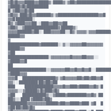
▓█▓█▓▓▓████▓▓████▓▒████▓▒▓██▓██████████████
▓████▓█▓█████████
█▒▓██▓▓█▓██
▓█▓▓▒███▓█▓▓██████▓▒▓█████████████████▓▓█
▓▓█ ███████▒
█▓▒▓███▓▓▓██░▒███▓▓██▓▓██
▓██▓▒▒▓██████████████▓ █████▓▒
▓▓▓▓██████▓██▒░███▓▓▓▓██▒▒█▓▒▓▓▓▓▒▓▓▓██████
█████▓▓
▓
█████████████▓███████▒░▓▒▒▓▓▓▓▓██▓▓▓▓▓▓▓
█████▓▓
▓██
█████████████████▒▓▓▓▓▓▓▓▓█▓▓▓▓██▓▓▓░░
▓████▓▓█
██
████████████████▒▒▓▓▓▓▓▓██▓▓█▓▓█▓▓█░░██████
▓████▓▓▓
▓▓▓█ ██████████████▓▒▓█▓▓▓▓▓██▓██▓██▓▓█
▓▓▒ ░ ████████ ██▓██▓██
███ ████████████▓▓▓▓█▓▓███▓████▓▓█▓▒█
▓▓▓▓▒▒ ▓█████▓ █▓███▓█▓
▓██ ██████████▓▒▒▓████▓████████▓▓█▓░██
██▓▒▒ ████ ▓████▓██▓
████████▓▓▓▓▓▓▓▓█████▓██▓▓████▓███░▓█ █
▓██ ██▓██▓█▓