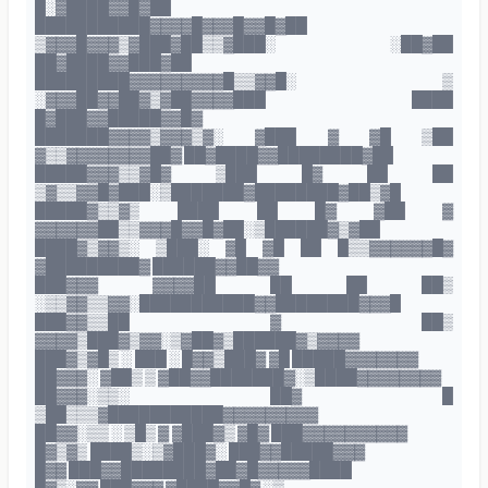
█░▓████▓▓█▓██
███████████▓▓▓▓█▓▓▓█▓▓█▓██
▒▓▓▓█▓▓▓▒▓███▓██▒▒▓███░ ░██▓██
██▓████▓▓███▓██
█████████▓▓▓▓▓▓▓▓▓█▒▒▓▓█░ ▒
░▓▓▓██▓▓██▓▒▓██▓▓▓▓███ ████
█▓███▓▓█████▓▓█▓
███████▓▓▓▓▒▓▓▓▒▓░ ▓███ ▓ ▓█ ▒██
▓▒▒▓▓▓▓▓▓▓▓██▓ ██▓████▓▓████████▓██
█████▓▓▓▒▒▓█▓ ▒███ █▓ ██ ██
▒▓▒▒▓▓█▓███░▒███████▓████████▓██▒▓█
█████▓▒▒▓▒ ████ ██ █▓ ▓██ ▓
▓▓▓▓▓▓██▒▒▓▓▓█▓▓█▓██░▒██████▓▒▓██
████▓▒▓▓▒░ ▒███░ ▓█ ▓█ ██ █▒▒▓▓▓▓▓▓█▓
▓█████████▓ ██████▓▓██▓▓
███▓▓▓ ▓▓▓▓██ ██ ██ ██▒
░▒▒▓▓▒▒▓▓░███████████▓▓████████▓▓▓█
███▓▓▒▒██ ▓ ██▒
▓▓▓▓▒███▓▒▓▓░▒▓██▓▒██████▓▒▓▓▓▓
███▓▒▓█▒ ░ ███ ░ █▓▓▒███▓ ▓█ █████▓▓▓▓▓▓▓
██▓▓▓░ ▓██▒ ▒ ▓██▓▓███████▓░▒████▓▓▓▓▓▓▓▓
██▓▓▓░▒▒░ ██▓ █
▒██▒▒▒▓███████████▓▓▓▓▓▓▓▓▓
██▓▓░▒▒ ░ ▒█▒ ▓ ▓███▓▒ ▓█▓ ███▓▓▓▓▓▓▓▓▓▓
█▓▒▓▒ ████▒░▒▓███▓░ ███▓▓█████▓▓▓
█▓▓ ███▓▓████████▓██▓█▓▓▓▓▓████