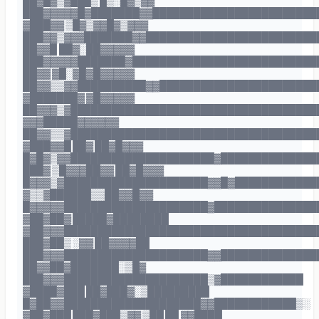
██▓█▓▒▓███▒ █▒░█▓▒▓▓
███▓▓▓▓▓█▓███████▓▓████████████████████████
▓███▓▓ ▒█▓▒▓▓█▓▒▓▓▓
███▓▓▒▓▓▓███████▓▓█████████████████████████
██▓▓█ ██▓░██▓▓▓▓▓
███▓▓▓▓▓███████▓███████████████████████████
██▓▓ ▓█░▓█▓█▓▓▓▓▓
██▓▓▒▒▓▓██████████▓▓███████████████████████
▓███████▓ ▓█▓▓▓▓▓
██▓▓▓▒▓████████████████████████████████████
▓▓▓█████▓▓▓▓▓▓
██▓▓▒▒▓████████████████████████████████████
▓███▓▓█ ██▓ ██▓█▓▓▓
█▓█▓▒▓▓█████████████████████▓██████████████
███▓ ▒█▓▓▓██▓▓ ██▓█▓▓▓
█▓▓▓▒▓█████████████████████▓▓█▓████████████
▓▒▒▓██████▒▒██▓▓█▓▓
█▓▓▓▓▓█████████████████████▓███████████████
▓██▓██▓ █████▓████████
▓██▓▓▓█████████████████████████████████████
███▓██▒ ░▓▓ ██▓▓▓▓██
███▓▓▓█████████████████████▓▓██████████████
██▓▓██▓███████░▒█▓
███▓▓▓█████████████████████▒▓████████████
▓████▓███ ██▓███▓░▒█████████
█▓██▓▓████████████████████▓▓████████████▒░
▓██▓███ ███▓███▒▓▓ ▒██ ██ ▓▓████