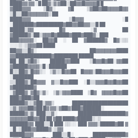
████▓▓ ▓▓ ░█ ██▓▒▓ ▓██ ▒██▓▓█▓▓▓▓█ █
▓███▓▓▓ ▒█▓░ ▓█ ▒▓██▓██▓▓▓▓█▓▓
▒█▒▒██▓▓▓▓▓▓▓▒ ██
████▓▓▓ ▒█▓▓▓ ░█
░███████▓█████████▓██▓▓██▓▓▒▒█ ██
█████▒▓▓ █▓ ░▓ ██
▓█████▓▒██▒▓▓▓█▓████▓███▓███▓░ ███
███▓▓▓▓▓░ ██▓▓█ ░ ██ ▓██████▓ █▓░▒▒
░░░▒░▒▓▓▓██ ████
██▓▓▒▒█▓░ ██▓▓▓▓▓▓▓████
▓▓████████████▓████████ █████
██░██▒▓█▓▒ █████▓▓███ ▒█▓▓█▓██░▓▓██
▓█████▓▓▓▓▒█ ░██████
█▒▒██▓▒█▓▓▒░ ▒▓▒▒█▓▓██ █▓▓▓▒██▓▓▓█▓▓▓██
░███████
▒▒███▓▒██▓▓▓ ▓▒▒█▓▓███ ░█▒▒▓▓▓█▓▓█▓▓██
▓███████▓
░▓███▓░▓█▓▒▓░ ▒▓▒▓▓▓████ ▒█▓ ▓▓▓▓█▓▓██
███▓███▓██
█████▓▒▒▓██▒▓▓▒ ███████████████████
▒▓▒▓▓▓██▓██ █▓ ▓▓▒▓██▓ ███▓██████░
█████▓▒▓░███▒▒▓░ ████████████████▓
▓▓▓▓▓▓██▓▓██ ██ ▓██ ████▓█████▒░▒
██████▓▓ ███▒▒█ ███ ▒▒░░ ███ ▓▓▓▒█████▓██ ▓
░█░▒███▓▓████▓░▒▓▓
█████▓▓▓ ███▒▒█░ ███████████▓