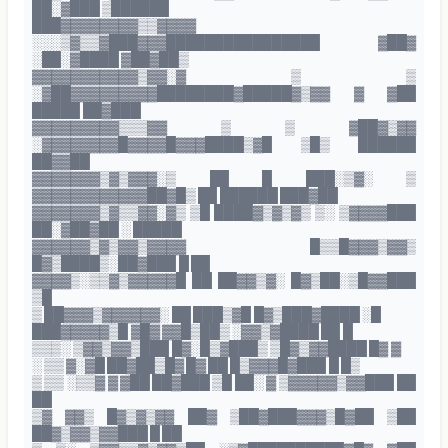
██░▓███ ▒██████
███▓▓▓▓▓▓▓▓▒▒▓▓▓▓
░░░▒▓▒▒▓███▓▓▓████████████████ ▓██▓
░██░▓████ ▓██▓██▒
▓▓▓▓▓▓▓▓▓▓▓▒▓▓░▓ ▒ ▒
░▓██▓▓▓▓▓▓▓▓▓████████▓█████▓▒▓▓ ▓ ▓██
█████ ██▓███
▓▓▓▓▓▓▓▓▓▒▒▒▓▓ ▒ ▒ ▓██▓▒▓▓
░▓▓▓▓▓▓▓▓█▓▓▓▓█▓▓▓████▒▓█ ▒█▒ ██████
██▓▓██
▓▓▓▓▓▓▓▒▓▒▓▓▓░▒ ██ █ ███░▒▓░ ▒
▓▓▓▓▓▓▓▓▓▓▓▓██▓█▒ ██ ██████ ███▓██
▓▓▓▓▓▓▓▒▓▒▒▓▓░▓▒ ▒█ ████▓▒▓▒▓▒ ▒░ ▒▓▓▓▓███
██░▓██▓██ ░ █████
▓▓▓▓▓▓▒▓▒▓▓▒▓▓▓▓ █▒▒█▓▓▓▒▓▓▒
█▓▒████▒░██▓███ █ ██
▓▓▓▓▒░▒▒▓▒▓▓▓▓▓█ ██ ██▓▓▒▓░ █▓▒██░▒█▓▓███
▒█
▒ ██▓▓▓▒▓▓▓▓▓▓░ ██ ███▒▓█ █▓▒███▓████ ░█
███▓▓▓▓▓▒█ ▓█▓ ▓▓█▒██▒ ░▓▓▒▓████ ██ █
▒▒▒░ ▒▓▓▒▓▓▒███ █▓░█▒▓███▒ ▒█▓▒▓▓████ █▓ ▓
░ ▒▒ ▓░▓█ ██▓██▒█▓ █▓ ██ █▒▓▓▓█▓███ █ █▒
▒ ▒▒ ░▒▒▓ ▓ ▓██ ██▓███ ▒█ ██░ ▓ ▒▓▓▓▓▓▒▓▓███ ██
██
▒▓ ▓▓▒ █▓▒▓▒▓▓ ██▓ ▒██▓███▓▓▓▒█▓██ ▒██
██▓▒▓▓▒▓▓███ █ ██