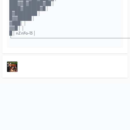
███▓▓█▓█████▓██ │
████▓██████▓█ │
█▓████████ │
█▓▓█████ │
▓███│ │
▓▓█ │ │
█ │ nZ nFo-13 │
└──────────────────────────────────────────