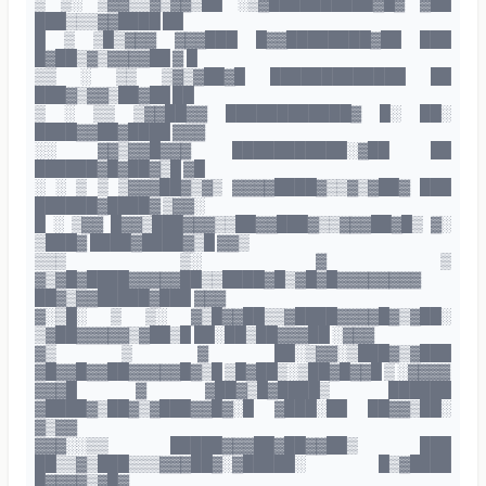
▒ ▒░ ▒▓▓▒▒▓▒▓▓▒██ ░▒▓██████████▓█▓ ▓██
███▒▒▒▓▓████ ██
█ ▒ ▒█▒▓▓▓ ▓▓▓███ █▓▓████████▓██ ███
█▓██▒▓▒▓▓▓▓██ ▓ █
▒▒ ░ ▒▒ ▒▓▒▓██▓█ █████████████ ██
███▓▒▓▓▒██▓██ ██
▒ ░ ▒▒ ▒▓▓██▓▓ ████████████▓ █░ ██░
████▓▓██▓████ ▓▓▓
░░ ▓▓▒▓▓█▓▓▓ ███████████░▓██ ██
██████▓█▓██▓▒█ ▓█
░ ░ ▒ ▒ ▒▓▓▓██▓▒▓▒ ▓▓▓▓████▓▒▒▓▒▓██▓ ███
██████▓████▓ ▒▓▓░
█ ░ ▒▓▓ █▓▓▒███▓▓▓▒▒██▓▓███▓▒▒▓▓▓██▓█▒ ▓░
▒███▓ ████▓████▓▒█ ▓▓▒
▒▒▒ ▒░ ▓ ▒
▓▒▓█▓████▓▓▓▓▓██▒▒████▓█▒▓█▓█▓▓▓▓▓▓▓▓
██▓▒▓▓█████▓███ ▓▓▓
▓░▒█░ ▒ ▒░ ▓▒█▓▓██▒▒▓████▓▓▓▓█▓▒▓██░
▒▓██▓▓▓▓▓▒▓██▒█ ██░██▒██▓▓▓██ ░▓▓▓
▓▒ ▒ ▓ ██░▒▓▓░▒███▓▒▓███
▓█▓▓█▓▓██▓▓▓▓▓█▓▒█ ▒█▓██▒░▒██▓█▓▓█ ▒ ░▓▓▓▓
▓▓▓█ ▓ ▓██▓▒█▓████▒ ██████
▓████▓▒██▓▒▓███▓▓█▓░█ ▓███░██ ██▓▓▒██░
▓▒▓▓
▓▓▓░░▒▒ █████▓▓▓██▓██▓▓██▒ ███
██▒▒▓▒███▒▒▒▓▓▓██▓░▓█████░ █▒▓████
█▓▓▓▓▒▓█▓