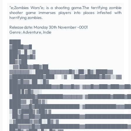
"e;Zombies Wars"e; is a shooting game.The terrifying zombie
shooter game immerses players into places infested with
horrifying zombies.
Release date: Monday 30th November -0001
Genre: Adventure, Indie
████
▓████▓▓█
███▓ ░█░▒▓
███ ███▓█▓
██▓ ▓██
░ ▓▓ ███▓▓██▓ ██
▓▓▓▓▓▓▓▒░ █████▓▓▓▓▓▓▓█▓ ▒██▒ █▓▒████▓▓
▓███████████▓███░ ▒▓ ▒██▓▓█████▓█▓▓▒▒▓▓
███▓█▓▓▒██░▒█▓
███████████████▓▓▓█▓▓▓█▓▓▒▓▓▓█▓▓███▓███▓▓██
████ █ ▓█▓▒▒░
░████████▓█████████▓▓▓▓▓▓▓▒▓████████▓████▓█
████▓▓░ ▓██▓ ▓▒
████▓▓▓█▓████████████████▒▓███████████▓▓▓██
▒██ ▓████▓ ▓██▓ ▓
░██▓█▓▓██▓▓██████████████▓▓████████████████
▒ ▓█████▓ ▓▓█░░█▓▒▓
███▓▓▓▓▓█▓▓██████████████▓▓███████████████▓