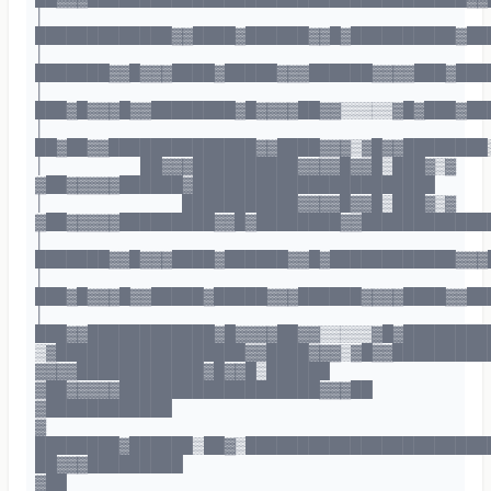
│
█████████████▓▓████▓██████▓▓█▓██████████▓██
│
███████▓▓█▓▓▓████▓█████▓▓▓██████▓▓▓▓███▓███
│
███▓█▓▓▓█▓▓████████▓█▓▓▓▓██▓▓▒▒▒▒▒▓█▓███▓██
│
██▓██▓▓██████████████▓▓████▓▓▓▒▓█▓▓████████
│ ██▓▓▓██████████▓▓▓▓█▓▓█▒███▓▒▓
▓██▓▓▓▓▓██████▓███████████████████████
│ ███████████▓▓▓▓█▓▓█▒███▓▒▓
▓██▓▓▓▓▓█████████▓▓█▓████████▓▓████████████
│
███████▓▓█▓▓▓████▓██████▓▓█▓████████████▓▓▓
│
███▓█▓▓▓█▓▓█████▓█████▓▓▓██████▓▓▓▓████▓▓██
│
███▓▓████████████▓█▓▓▓▓██▓▓▒▒▒▒▒▓█▓████████
▒▓██████████████████▓▓████▓▓▓▒▓█▓▓█████████
▓▓▓▓████████████▓█▓▓█▒██████
▓██▓▓▓▓▓███████████████████▓▓▓██
▓████████████
▓
████████▓██████▒██▓▒███████████████████████
██▓▓▓█████████
▓██