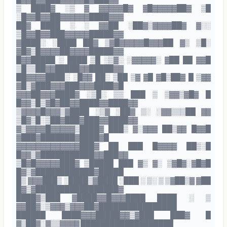
▒ ████▓ ░▒ ▓ ▓▓▓▓▓█▓ ▓█▓▓▓▓▓██▓ ▒█
░█▓▓█▓▓██▓▓▓▓▓▓████▓▓▓
██▓ ████ ░ ░ ▓▓██ ░██▓▒▓▓▓▓██▓ ▓░░
▒█▓▓█▓▓███▓▓▓▓▓█████▓▓
▓████░ ░████ ██▓ ▒▓█▓▓▓▓▓█▓▓▓██ ▓▒ ▒█░
▓█▓▒█▓▓▓▓██▓▓▓▓█████▓▓
█▓▓█████ ░ ████ ▒█ ░▒▓░ ░▓▓▓▓▓░ ▓██ ██ ▓▓█
▒█▒▒██▓▓█████▓▓█████▓▓
██▓▓▓▓████░ ░█▓▓ ██░ ▒██ ▒▓ ▓█ ▓█▒██▓ █ ▒▓▓
▓█▒▓███▓▓▓███▓▓▓████▓█
▓▓▓██▓▓▓████▓ ░▒█░ ▒▒ ███ ▒ ▒▓▓▒▓█▓ █
█▓▓▒█▒▓█▓██▓▓████▓▓████▓▓
▒▓▓▓▓█▓▓▓▒▓████ ░▒▓ ░██▓ ▒░ ░▓▓▒▒▒██ ▓▓
▒█▓▒█░▒██▓███▓███▓▓████▓▓
▓▒▓▓▓▓█▓▓▓▓▓▒████▓ ███▒ ▓░▓▓▓ ██▒▓▓ █▓▓█
▓███▓███████▓████▓█
▓▓▓▓▓▓▓▓▓▓▓▓▓███▓ ██ ███ █▓▓▓▓ ██▒░█
█▓▓▒▓███████████▓▓███▓▓
▒█▓█▓▓▓▓▓███▓ ▒█████ ███ ▓▒ ▓░ ▒▓█▓░▓█▓█
█▓▒▓████████████▓█████
█▒ ▓▓▓███▒ ░████▒▓████ ░███ ░ ▒░ ▒ ▒▓██▒▓ ▓██
█▓▒▓█████████████████▓
████▓▒███ ▓████▓▓█▓▓▓████ ████ ░ ▒
▓▓██▓░▒▓▓▓▒▓▓▓██▓████████████████
██████ ████▓▓▓█████▓▓▒▓███ ███▓ █
▓▒██▓░▓▒▒▓▓▓▓ ███████████████████