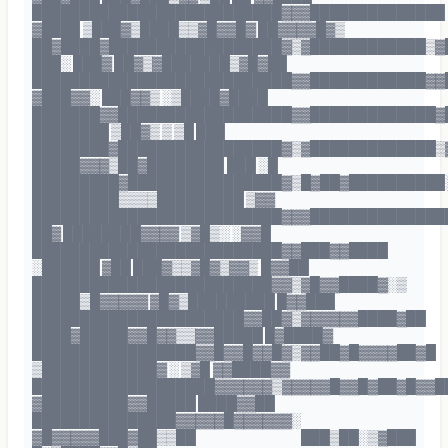
██████████████████████████▓▓▓██████████████
▓████ ▒███▓▒████▒▒▓█▓▓█▓ ██▓▓▓▓█▓▒
██▓████▓██████████████████▓▒▓████████████▒▓
███░ ███▓ ██▓▒▓███████▒▓█▓██
███████████████████████████▓▓████████████▓▓
▓███▓▓░ ███▓▓▒ ░▒████▓████
███████▓▓██████████████████▓▓█████████████▓
████████ ▒██▓▒ ▒ ▒█ ███
████████▓█████████████████▓▒▓█████████████▒
█████▓▓▓▒██▓████████ ███ ░█
█████████▓████████████████▓▒█▓██▓██████████
█████████▒▒▒▒█████████ ▒▓▓
██████████████████████████▓▓▓██████████████
██▓ ████████▓▓▓▓ ▒▓█▒░ ░▓▓█
██████████████████████████▓▓███▓▓████
░██████ ▓██ ███▓▒▒▓█▓▒▓▓▒ █▓▓██
█████████████████████████▓▓▒▓█▓▓████▓░▒
█████▒█▓▓▓▓▓ ▓█▓▒█████████ █▓▓███
██████████████████████▓▓██▓▒▓▓▓▓▓▓████▓██
████▓█████▓▓█▓▓▒▒▓▓█████ █▓████▓
█████████████████▓▓█▓▓█▓▓█▓▒▓▓██▓█▓▓▓▓██▓█
▒████████████▓ ░ ▒▓█ ▓▓████▓▓
███████████████████▓▓▓▓▓▓▒▓▓▓▓▓█▓▓█▓██▓█▓▓█
▓█████████▓▓█████ ████▓▓██
███████████████▓▓▓▓▓█▓▓▓▓▓▓░
▓█▓▓▓▓▓███▓██▒▒██ ███▒██░▒▓███