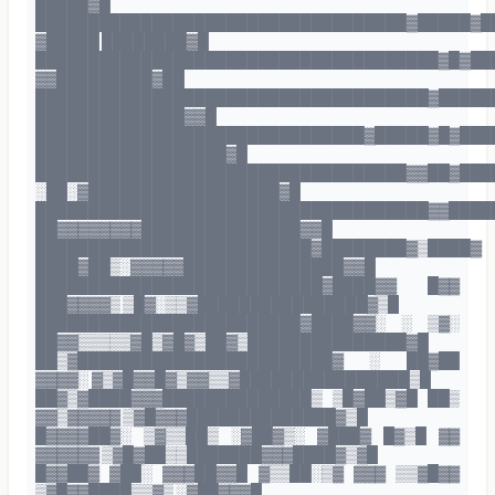
█████▓█
███████████████████████████████████▓█████▓█
▓█████ ████████▓█
██████████████████████████████████████▓█▓██
▓▓█████████▓██
█████████████████████████████████████▓█████
██████████████▓▓█
███████████████████████████████▓█████▓█▓███
██████████████████▓█
███████████████████████████████████▓▓██▓███
░██░▓██████████████████▓█
█████████████████████████████████████▓▓████
██▓▓▓▓▓▓▓▓███████████████▓▓█
██████████████████████████▓████████▓▒████▓
████▓██▒░▓▓▓▓▓███████████████▓▓█
███████████████████████████▓████▓▓ █▓▓
███▓▓▓▓▒ ▒█▓░▒▒▓████████████████▓▒█
█████████████████████████▓████▓▓░ ░ ▒▓░
██▓▓▒▒▒▒▒▓█▒▓█▓▒██▓▒███████████████▓█
██▒▓████████████████████████▓ ░ ██▓██
▓▓▓▓░ ▓▒▓█▓▓█▓▒▓▓▒▒▓████████████████▒█
██▓▒▓████▓▓▓██████████████▒ ▒█▓██▒▓█ ██▒
▓▓▒▓▓▓▓▓ ▒▓█▓▓▓██████████████▓▒█
█▓▓▓▓██▓░ ▒▓▒▒██▒ ░▓██▓▒░ ▓███▓ █▓▒█ ▓▓
▓▓▓▓▓▓ ▒▓█▓██▒▒███████▓▓▓████▓▒▓█
█▓▓██▓ ▓██░ ▓▓▓██▓▓█ ▓▒▒██░▒▓ ▓▓▓ ▒▒▓█▓▓
▒▓█▓▓████▒▒▓▒ ░▓██▓▓▓█