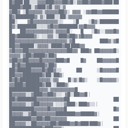
█▓███ ██▒▒▒▓▓▓███▓▓▓██▓█▒ ▓▓██▓████▓███ ██
████▓███▒ ▓███ ▓█▒▓▓▒▓
▓██▓ ▒█▓▓▓▓▓▒▓▓▓▓▓██▓▒ ▓▓▓ ░▓▓██▓▓██████
█▓ ███████▓░▓▒ ███▒▒██▒▓▓▓▓▓
██▒ ▓█▓▓▓▓▓▓▓▓▓▒▒ ▒█ ▒█▓▒███████
█▓▒███████▒▒▒▒▓█▓▓███████ ▓▓█▓▓▓
█ ██▓▓▓▓▓▓▓▓▓▓▒▓▓▓▓█░ █ ▒█▓░░▓▓▓█▓
██▓██████▓▒░▒▒▓▓░▒███▓██▓ ▓█▓▓▓
██▓▓▓▓▓▓▓▓▓▓▓▓▓▓▓▓▓▓▓▒▓█ ███▓▒▓█
██▓▓█████ ▒▓▓▓▓▒████▓██ ███▓▓
▓█▓▓▓██▓▓▓▓▓▓▓▓▓▓▓▓▓▓██▓▓ ███▓ ██▓▓▓▓▓█▒
▓▓▓▓▒▓██▓████▓ ██▓
▓██▓▓██▓▓▓▓█▓▓▓▓▓███▓█ █▓ ██▓▓▓▓▓█
░█▓█▓▓███████▓ ██▓
██▓█████▓▓▓▓█▓██▓▒▒ ██ ▒█▓▓▓▓▓█
██▓▓▓███████▓ ██▒██▓│
█▓█▓███████▓▓▓▓▒▓▓ █▒▓▒█▓▒ ▒█▓▓▓▓▓▒
▓▓███▓██████▓ ██░▒███▓│
███████████▓▓▓▒▓▓▓▓▓▓▓▓▓█
█▓▓▓▓▓▒▒▓███▓▓██▓▒▒░ ▓█▒ ██▓▓█ │
██▓███████▓▓▓▓▓▓▓▓▓▓██ ██
█▓▓▓▓▓▒▒▓██▓▓▓▓▓░▒▒▒▓███▒ ███▓▒▒ │
█████████▓▓▓▓▓█▓▓▓▓▓█ █▓
█▓▓▓▓▒▒▓██▓▓▓▓▓▓▓███████▓▓█████▓ │
████████▓▓██▓██▓▓▓▓▓▓ ██
██▓▓▓▓▒▒██▓▓▓▓▓██▓████▓▓█▓███ ███▓ │