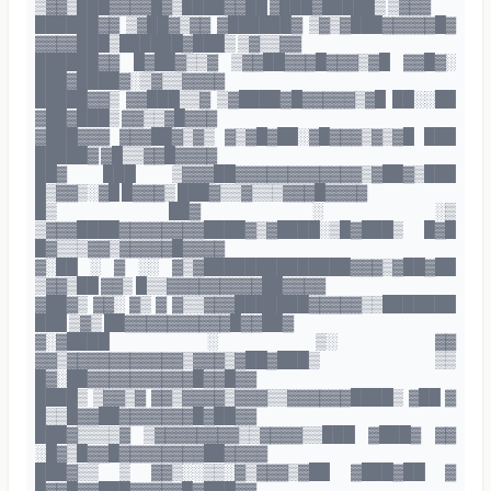
▒▓▓▒███▓▓▓▓█▓▒████▓▓██ ▓███▓█████▒ ▒▓▓▓
██████▓▓ ▒▓██▓▒▓▓ ▓██████▓ ▒▓▒▓███▓▓▓▓▓█▓
▓▓▓▓███▒██████▓███▒ ▒▓▒▒▓▓
██████▓▓ █▓██▓▒▒▓ ▒▓▓██▓▓▓█▓▓▓▒▓█ ▓▓█▓░
███▓████▓░▒▓▒▒▓▓▓▓
█████▓▓▒ ▓▓███▒▒▓ ▒▓████▓█▓▓▓▓▓▒▓█ ██░░██
▓██▓███▒ ▓▓▒▒▓█▓▓▓
▓███▓▓▓ ▓▓▓██▓▒▓▒ ▓▒▓█▓██░▓█▓▓▓▒▓▒▓█ ███
█████▓ ▓█▒▒▓▓█▓▓▓▓
██▓ ███ ▒▓▓▓██▓▓▓▓▓▓▓▓▓▓▓▓▒▓██▓▒███
█▒▓▓▒░▓█ █▓▓▓▒ ███▓▒▒▓▒▒▒▓▓▓█▓▓▓▓
█▒ ██▓ ░ ░▒
▒▓▓▓████▓▓▓▓▓▓▓▓████▓▒▓████░▒█▓███▒ █▓█
█▓▒▒▒▓▓▒▓▓▓▓▓█▓▓▓▓
▓░██ ░ ▓ ░░ ▓▒▓██████████████▓▓▓▒▓██▓██
▒▓▓▒██ ▓▓▒ █▒▒▓▓▓▓▓▓▓▓▓██▓▓▓▓
▓██▓▒ ▓▓░ ▓▒ ▓ ▓▒▒▓▓▓███████▓▓▓▓▓▒▒███████
███ ▒▓▒ ██▓▓▓▓▓▓▓▓▓▓█▓▓██▓
▓░▓████ ░ ▒░ ▓▓
▓▓▒▓▓▓▓▓▓▓▓▓▓▓▒▓▓▓▒▓██▓███▒ ▒▒
█▓░██▓▓▓▓▓▓▓▓▓▓█▓▓█▓▓
████▒ ▒▓▓▒▓ ▓▓▒▓▓▓▓▒▓▓▓▒▒▓▓▓▓▓▓████▒ ▓██ ▓
█▒▒█▓▓██▓▓▓▓▓▓▓█▓██▓▓
███▓▒▒▒▒▓ ▒▓▓▓▓▓▓▓▓▒▒▓▓▓▓▒▒███ ▓███▓ ▓▓
░█▓▒█▓▓█▓▓▓▓▓▓▓▓██▓▓▓▓
███▓▒▒ ▒ ▓▓▒░░▒▒░▓▒▓▓▓▒▓██ ▓███▓██ ▓
█▓▓█▓▓███▓▓▓▓▓█▓███▓▓