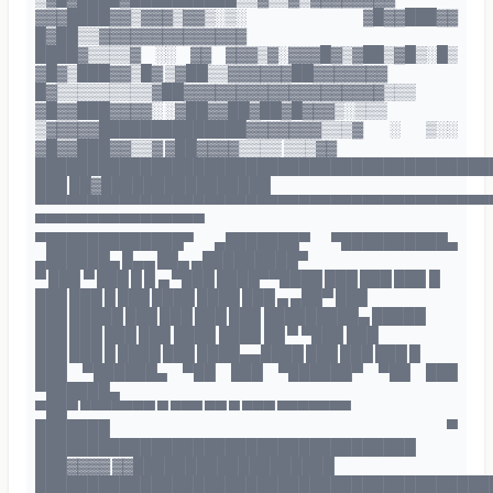
▓▓▓████▓▓▒▓▓▓▒▓▓▒░▒░ ▓█▓▓███▓▓
█▓██▒▒▓▓▓▓▓▓▓▓▓▓▓▓▓▓
████▓▒▒▒▒▓ ░░ ▓▓ ▓▓▓▒▓░▓▓▓█▓▒▓██▒▓█▒░█▒
▓█▓▒███▓▓▒█▓ ▒▓██▒▒▓▓▓▓▓▓██▓▓▓▓▓▓▓
█▓▒▒▒▒▒▒▒▒▒▓██▓▓▓▓▓▓▓▓▓▓▓▓▓▓▓▓▓▓▓▒▒▒
▓█▓▓███▓▓▓▓░ ░▓██▓▓██▓██▓█▓▓▓▒░▒▒▒
▒▓▓▓▓▓██████████████▓▓▓▓▓▓▓▒▒▒▓ ░ ▒░░
▓█▓▓███▓▓▒▒▓ ▓██▓▓▓▓▒▒▒▒ ▒▒▒▓▓
███████████████████████████████████████████
███ ██▓████████████████
▀▀▀▀▀▀▀▀▀▀▀▀▀▀▀▀▀▀▀▀▀▀▀▀▀▀▀▀▀▀▀▀▀▀▀▀▀▀▀▀▀▀▀
▀▀▀▀▀▀▀▀▀▀▀▀▀▀▀▀
▀█████████████▀ ▄███████▀ ▀██████████▄
▄██████▄ █▄▄ ██▄ ▄█████████▀
▀ ███ ▀ ███ █ █ ▄ ▀███ ████▀▀████ ███ ███ ███ █
███ ███ █ ███ ████ ████ ███ ▄ ▄██▀ ███
███ █████ ███ ███ ███ ███ █████████▄ █████
███ ███ ███ ███ ████ ████ ██ ▀ ▀███ ███
███ ███ █ ████ ███ ████▄▄████ ███ ███ ███ █
███ ▀██████▄ ▀██ ███ ▀██████▀ ▀██ ███
▀██████▄
▀██▀ ▀▀▀▀▀▀▀ ▀ ▀▀▀ ▀▀ ▀ ▀▀▀ ▀▀▀▀▀▀▀
███████ ▀
████████████████████████████████████
███▓▓▓▓ ▓▓███████████████████
███████████████████████████████████████████