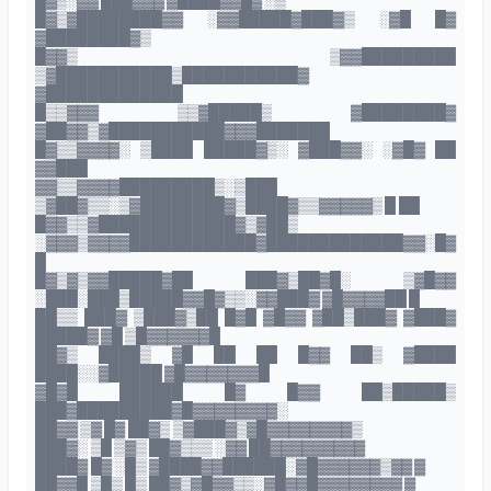
█▓▒░▓▓ ███▓▓▓ ▓████▓▓█▓ ░▒
█▓▒▓████████▓▓ ░▓▓█████▓███▓▒ ░▓█ █▓
▓████████▓▒
█▓▓▒ ▒▓▓█████████
▒▓███████████▒███████████▓
▓█████████████
█▒▒▓▓▓ ▒▒▓█████▒ ▓████████▓
▓██▓▓▒▓███████████▓▓▓███████
█▓▒▒▓▓▓▓░ ▒████ █████▓▒░ ▓███▓▓░ ░▓█▓ ██
▓▓███
▓▓▒▒▓▓▓▓█████████▒░▒███
▒▓██▓▒▒░▒▓████████▓▒████▓▒▒▓▓▓▓▓▒ █ ██
█▓▓▒▒▓█████████████▓▒▓██▒
░▓▓▓▒▓▓▓▓████████████▓█████████████▓▓░█▓
█
█▓▒▓▒▓▓█████▓██ ███▓▒██▓█░ ▒▓█▓▓
░███░███▒█████▓▓█▓▒▒░▓▓███▓ ▓█▓▓▓▓██ █
██▒▒ ███▓ ▒███▓▒██ █▓█ ▓█▓▓ ▓██▒███▓ ▓███▓
█████▓ ▓█ ▒█▓▓▓▓▓▓█
██▓▒ ████▒ ▓█ ██ ██ █▓▓ ██▒ ▓████
████░░▓█████ ▓█▓▓▓▓▓▓▓█
▓█▓█ ██████ █▓ █▓▓ ██▒█████▒
███▓█████████▓█▓▓▓▓▓▓▓▓░
██▓▓ ▒▓ █▓ ██▓▒ ▒▓███▓▒▓█▓▓▓▓▓▓▓▓▒
███▓░ ▒█ ▒▓▒ ██▓▒▒▒ ░▓▓ ██▓▓▓▓▓▓▓▓▓
████▓ █▓ ░█▒ ▓████▓▓██████░▓█▓▓▓▓▓▓▒▓▓ ▓
██▓▓█ ▒█▒ █▒ ██▓▒▓█▓▓▒▒░▓█▓▓█▓▓▓▓▓▓▓▓ ▓