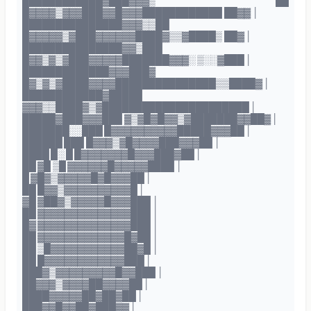
████████████▓███▓▓▓▒ ██
█▓▓▓▓▒▓▓▓███▓▓█▓▓▓████████████ ██▓▓ │
███████████████▓▓▓▒▒██
█▓▓▓▓▓▒▓███▓▓▓▓▓▓████▓▒▒▓████▒ ██▓ │
███████████████▓▓▒███
█▓▓▒▓▒▓███▓▓▓▓▓███████▓▓▓░ ▒░░▓███ │
█████████████▓▓▓███▓
█▓▒▓▒▓████▓▓▓▓███████████████▒▒████▓ │
████████████▓█████
▓▓▓▒▒████▓▒▓██████████████████████ │
█████▓███▓▓▓███ ▓▒▓█▓█▓▓▒▓███████▓▓██▓ │
███████░░███ █▓▓▓▓▓▓▓▓▓▓█████▓▓▓██ │
██████ ███ █▓▓▓▒▓█▓▓▓▓███▓▓▓██ │
████ █░ █ █▓▓▓▓▓▓▓█▓▓▓███▓██ │
██ ▓█ ▒█ ▓▓▓▓▓▓█▓▓▓▓▓████ │
█ ▓█▓▒▓▓▓▓▓█▓█▓▓▓██ │
██ █▓▓▒▓▓▓▓▓▓▓▓▓▓█ │
▓█ ▓██▓▒▓▓▓▓▓█▓▓▓███ │
██ ▓▓▓▓▓▓▓▓▓▓▓▓▓▓███ │
█▓ ▓▓▓▓▓▓▓▓▓▓▓▓▓▓███ │
██ ▓▓▓▓▓▓▓▓▓▓▓▓▓█▓██ │
██ ▒█▓▓▓▓▓▓▓▓▓▓▓██▓█ │
██ █▓▓▓▓▓▓▓▓▓▓▓▓███ │
███▓▒▓▓▓▓▓▓▓▓▓█▓▓███ │
██▓▓▓▒▓▓▓▓██▓▓▓▓██ │
████▓▓▓▓▓██▓██▓██ │
███▓▓█▓▓██▓███▓▓ │