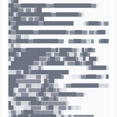
▒▓██
██▓▓▓██████████▓▓▓███████████████▓▓░
▓███▓▓▒▓▓ ▒▓██
██▒▓█████████████▓▓█████████▓▒
▓▓███▓▓▒▓▓ ▓▓██
█▓▓█████████▓▓████████████ ▒▓████▓▒▓▓
▒▓██
█▓▓███████▓▓███████████▓ ▓▓███▓▓▒▓▓ ▓███ ░
▒▒▒▓▓░ ▒▒
█▓▓█████▓▓██████████▓▓ ▓▓███▓▓▒▒▓ ▓███
▒▓░▒▒
▓▓███▓▓██████████▓▓█ █████▓▓▒░█ ▓██▓
███▓▒██████████▓▓▒ ▓▓███▓▒▒▓░ ▓██▓
▓ ▒██████████▓▓▓ ▓██▓▓░ ▓████▓▒▒█░ ███▒
░█████████▓▓▒▓ ▓███████▒ ▓▓▓██▓ ▓███▒
████████▓▒▒▒▓▒ ▒▓██████▒
▒▒▒▓▓▒██▓███████████████
██████▓▒▒▒▒▓▓░▒▓█████▓ ░░░▒▓▓████▓▓▒░█
███▓▓▓▓▓▓▓▓▓▓ ░█▓██ ░
████▒▒▒▓▓▒▒▒▒▓██▓▓▒▒ ▒▓▓███████████▒▒▒▒
██▒░▓▓▓▒▓▓▓▓▓██▓██▓ ▓▒░░
██▓▒▒▓▓▓▒▒▒▓██▓▒▒▓▓▓███████▓▓▓░
░▒▓████████▓▒▓██▓▓█▓ ▒▒▒
█▒▒▓▓▒▒▒▓████▓▓▓▓▓▓▓▓▓▓▒
██▒░░░▒▒▒▓▓▓▓░▒▓██▒▒▓▓▓▒▓▒░▒░
▒▓▓▒▒▓████▓▓▓▓▓▓▓▓▒▒▓░
▒▓█▓████▓██████████▒▒▓▒▒▓▒▓▓▓▓▓▓▓▓