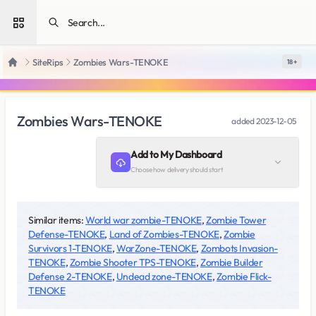
Open sidebar
SiteRips
Zombies Wars-TENOKE
18 +
Home
Zombies Wars-TENOKE
added
2023-12-05
Add to My Dashboard
Choose how delivery should start
Similar items:
World war zombie-TENOKE
,
Zombie Tower
Defense-TENOKE
,
Land of Zombies-TENOKE
,
Zombie
Survivors 1-TENOKE
,
WarZone-TENOKE
,
Zombots Invasion-
TENOKE
,
Zombie Shooter TPS-TENOKE
,
Zombie Builder
Defense 2-TENOKE
,
Undead zone-TENOKE
,
Zombie Flick-
TENOKE