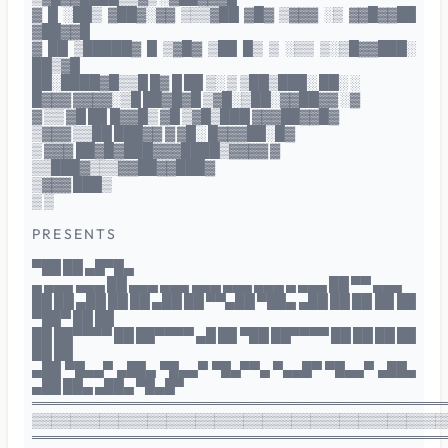
▓ █ ░██▒ ▓██▓░▓▓ ▒▒▒▓██ ▓█▓ ▒▓▓▓ ░▒ ▓▓█▓▓██
▓██▓▓█
▓ ██ ▒█████▓ █ ▒▓█▓ ▒██ █▒ ▒ ░▒▒ ▒░▒█▓▓███░
██▒▓█
██░████▓█▒▒█ █▓ █ ██ ▒░ ▒ ▒██▒███░ ██░ ░
█▓▓▓ ▓▓▓▓░▒█ ██▓█▓█ ▒▓█░▒██░▓▓██▓▓ ░▓
▓ ▒▒ ▓█ ██ █▓▓█▒ ▓█ ▒▓█▒███ ▓▓▓██▓▓█▓
▒▓▓▓ ▒▒██ ███▓▓ ▓ ▓█░ █▓▓▓██░█▓
▒ ▓▓▓ ██▓█▓███▓▓▓████▒▓▓▓▓ ▓
▒▒███▓▒▒▒▓▓██▓▓███▓
▒▓▓▓ ███▒
▒ ▒
P R E S E N T S
▀██ ██ ▄█▀█▄
▄ ▄▄▄ ▄▄▄ ██ ▄▄▄ ▄▄▄ ▄▄▄ ▄▄▄ ▄▄▄ ▄ ▄▄▄ ██ ▀▀ ▄▄▄
██ ██ ▄██ ██ ██ ▄██ ██ ▀▀▄██ ▀██▄ ▄██ ██ ██ ██ ██
▀██▀ ██ ██
██ ██▀▀▀▀ ██ ██▀▀▀▀ ▄█ ██ ▀██ ██▀▀▀▀ ██ ██ ██ ██
██ ██
▄██ ▀█▄▄▀ ▄██▄ ▀█▄▄▀ ▀█▄▀▀▄ ▀▄▄█▀ ▀█▄▄▀ ▄██▄
▄██ ██▄ ▄██▄ ▀█▄█▀
═══════════════════════════════════════════
▒▒▒▒▒▒▒▒▒▒▒▒▒▒▒▒▒▒▒▒▒▒▒▒▒▒▒▒▒▒▒▒▒▒▒▒▒▒▒▒▒▒▒
═══════════════════════════════════════════