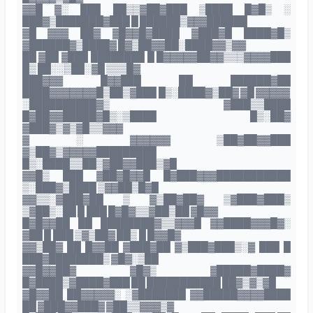
▓▓█ ▓░ ███ ██▒▒▓██▓███ ▒████ █▓█▒ ░
███▓▒███████▓███ █ ██████▒▓▓▓██████
▓█ ▓▓▓ ██▓ ▓█▓▓█▓████ ▓███▓█ ████▓█▒
▓██████▓▒████▓ █▓▒██▓▓██░████▓▓▒▓▓
██ ▓██ ▓███ ████████ █ █▓▓▓▓▓██▓▓▒▒▒▓▓▓▓███
█▒ ██░░▒██░▓█ ▒▒▒█▓
███▓▓▓ █▓▓███ ██ ██████▓██
████▓▓▓▓▓▓▓█▒██▒▓███ █▒░████▓▒██▓ ▓█ ▓▓▓▓▓
░██████████▓▒ ▓███▒▒████
█▓██▓▓█████▓█▒░▒████ █▒░██▓
▓███▓▒▓▒▓█▒▒▓▓▓
▓ ░ ▓▓▓▓▓▓ ▒██▓██▓▓███
▓▒██▓▒▓▓▓▓▓█████████
█▒░████▒▒██▒▓██▓▓███▒▓█
▓▓█▒ ███ ▓██▓█▓▓█ █▓███▓▓▓███████████
▒░███▓▒████ ▒▓▓██▒█▓█
▓▓▒▒░▓███▓██ ▒ ▓▒██▓██▓ ▒▓███▓███▒
▒▓██▒░██ █ ███ █▓█▓▒▒▓██▒██ ▓█▓▓
█▓█▓▓██ ██ ████████▓▒▒▓▓▓█ ▓▓████▓▓▓█▓░
▓██ █ ███ ▒▓▒██▓ ██▒ █ █▓▓█▓
▓▓▒██▓ ██ █▓▓██ ▓███▓██ ▓▒███▓███▒░▓ ███ █
███▓████████▒ ▓█▓░▒██
▓▓█▓▓██▓ ▓█▓▒ ▓█████▓████▓
█▓████▒▓████▓███ ██ ███████████ ██▓▒▓▒▓█
▓█▓▓██ ██▓▓▓▓▓░ ░▓███████ ▓▓█████▓▓▓▓████
██ ▓███▓▓███▓ ▓██▒▒▓▓▓▒▓