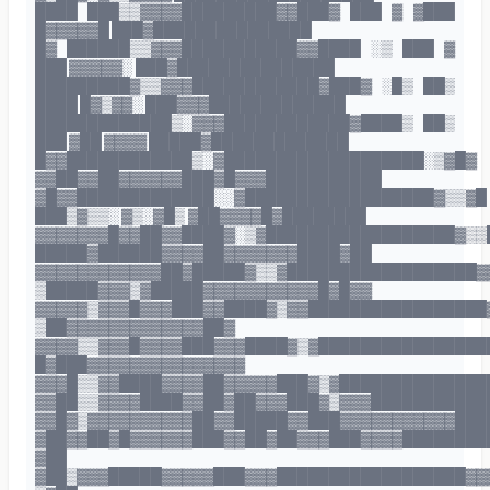
████ ███▒▒▓▓▓▓█████████▓▓███▓ ███ ▓ ▓███
█▓▓▓▓▓█ ███▓███████████████
█▓ ██████▒▒▓▓▓███████████▓▓████ ░▒ ███ ▓
███ ▓▓▓▓▓░ ███▓███████████████
█████████▓▒▒▓▓▓████████████▓███▓ ░█▒ ██▒
████ █▓▒▓▓░ ███▓▓▓█████████████
█████████████▒░▓▓▓████████████▓████▒ ██▒
███ ▓██ ▓▓▓▓ █████▓█████████████
█▓▓████████████▒░▓███████████████████░▒▓█▓
▓▓██▓▓██▓▓▓▓▓▓███▓█▓▓▓███████████
▓█▓▓█████████████░░▓██████████████████▓▒▒▓█
███▒▓▒▒░ ▓▒░▓█▒ ▓██▓▓▓▓█▓████████
▓▓▓▓▓▓▓█▓▓██▓▓████▓░▒▓██████████████████▓▒▒
█████▓██████▓▓▓▓██▓▓▓▓▓▓▓████▓██
▓▓▓▓▓▓▓▓▓▓▓▓██▓█████▓▒▒▓██████████████████▓
▒█████▓▓▓▒▓█████▓▓▓▓▓▓▓▓▓▓▓█▓█▓▓
▓▓▓▓▓▒▓▓▓█▓▓▓███▓▓████▓▒▓▓█████████████████
▒██▓▓▓▓▓▓▓▓▓▓▓▓▓██▓
▓▓▓▓▒▒▓▓▓█▓▓▓▓███▓▓▓████▓▒▓████████████████
█▓███▓▓▓▓▓▓▓▓▓▓▓▓▓▓▓
▓▓▓█▒▒▓▓████▓▓▓▓██▓▓▓▓▓███▓▒▓██████████████
▓▓██▒▒▓▓▓▓████▓▓██▓██▓▓▓███▓▒▓▓▓███████████
▓▓█▓▒▓▓▓▓▓▓▓▓▓▓██▓▓█████▓▓███▓▓▓▓▓▓▓▓▓▓▓███
▓██▓▓██▓█▓▓▓▓▓▓███▓▓██▓██▓▓▓███▓▓▓▓████████
▓██
▓██▒▓▓▓█████▓▓▓▓▓███▓▓▓██████████████████▓▓