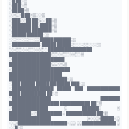
░█ ██░▒
░██ █░▒
░██ ██░▒
░░░ ░█ ██░▒ ░░▒
░███░░██ ██░░░██░▒
░███████ ██░████░▒
░███████ ███████░▒
░█████ ██████░▒
░░░░░░░░░░░█████ ██████░▒
░██████████░█████ █████░░░░░░░░░░▒
░░░░░░░░░░░░░░████████████████
███████████████░░░░░░░░░░░▒
░███████████████████
███████████████░░░░░▒
░█████████████████████
███████████████████
█████████████████████░▒
░███ █████ █████ ██ █████ ███░▒
░███████████████ █████ ███ ████████████
████ █████████ ██░▒
░██████████████ ███████
██████████████████ ███████████ ██░▒
░█████████████ ░ ██████░ ░
████████░░█████████ ░ ███████████ ██░▒
███████████████ ░░░░░█████░░
░░░██████████████████░░░ ░░████████████ ░
░░█░▒