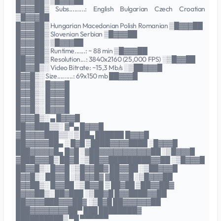
█▓▓▓██▒ ▒█▓▓▓██
█▓▓▓██▒ Subs.........: English Bulgarian Czech Croatian
▒█▓▓▓██
█▓▓▓██▒ Hungarian Macedonian Polish Romanian ▒█▓▓▓██
█▓▓▓██▒ Slovenian Serbian ▒█▓▓▓██
█▓▓▓██▒ ▒█▓▓▓██
█▓▓▓██▒ Runtime......: ~ 88 min ▒█▓▓▓██
██▓▓██▒ Resolution...: 3840x2160 (25,000 FPS) ░▒█▓▓██
██▓▓█▒░ Video Bitrate: ~15,3 Mb/s ░▒██▓▓▓█
█▓▓█▒░ Size.........: 69x150 mb ██▓▓▓█
█▓▓█▒░ █▓▓▓█
█▓▓█▒░ █▓▓▓█
█▓▓█▒░ █▓▓▓█
█▓▓█▒░ █▓▓▓█
█▓▓▓█▒░ ▄ █▓▓▓█
██▓▓███▒▒░ ▓▀▄ █▓▓▓█
▓█▓▓▓▓███▒▒░ ▒ ██▄ ██████ █▓▓▓█
██▓▓▓▓▓██▄ ░ █▓█ ▒████▓▓▓▓████ ░█▓▓▓█
███▓▓▓▓▓█▄ █▓█ ░▓██▓▓▓▓▓▓▓▓▓▓▓██ ░▒█▓▓▓█
▓███▓▓▓█▒ ██▓█ ░▒██▓▓█████████▓▓██ ░▒█▓▓▓█
██▓▓█▒░ █▓▓█ ░▒█▓▓██▓ ██▓▓██ ░▒██▓▓▓█
█▓▓█▒░ ██▓▓█ ░▒█▓▓█▓ ▓██▓▓█ ░▒█▓▓▓██
█▓▓██▒░ █▓▓██ ░▒█▓▓█ ▒ ██▓██ ▒██▓▓██▓
█▓▓▓██▒░ ██▓███ ░▒██▓█ █▓▓████▓▓██
██▓▓▓▓███▓▓▓██▓ ░▒█▓█ ██▓▓▓▓▓▓██
███▓▓▓▓▓▓▓▓██▀ ███ ████████▓
██████████▒ ▀█ ▀▀▀▀▀▀