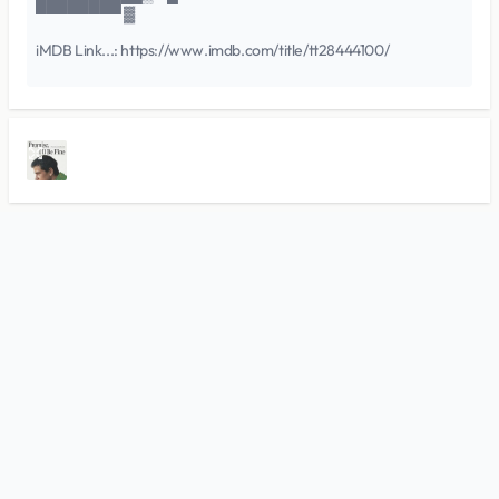
▀▀▀▀▀▀▀▀ ▓
iMDB Link...: https://www.imdb.com/title/tt28444100/