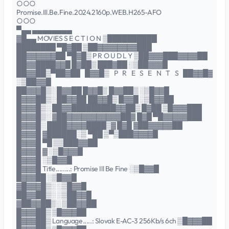
○○○
Promise.Ill.Be.Fine.2024.2160p.WEB.H265-AFO
○○○
▀▄▄ ▄▄▄▄▄▄▄▄
▓█▄▄ MOVIES S E C T I O N ▒██████████
████████ ▀█▓██ ▒██▓▓▓▓▓▓▓▓███
██▓▓▓▓▓▓██ ▀█▓█▒ P R O U D L Y ▒██▓▓▓███▓▓▓▓██
██▓▓████▓▓█ █▓██▒ ███▓██ ░▒██▓▓▓█
██▓▓██▒▀██▓██ █▓▓█▒ P R E S E N T S ██▓▓█▓
░▒██▓▓█
██▓▓▓█▒░ █▓▓██ █▓▓█▒ █▓▓██▒ ░▒█▓▓█
█▓▓▓██▒░ ██▓▓██ ██▓▓█▒ █▓▓█ ░▒█▓▓██
█▓▓▓█▒░ ██▓▓█████████▓▓██▒ █▓██ ▒█▓▓▓███
█▓▓▓█▒░ ▓██▓▓▓▓▓▓▓▓▓▓▓██▓ █▓█ ▀█▓▓▓▓▓███
█▓▓▓█░ ████▓▓▓▓████▒▓ █▓█ ▓██▓▓▓▓▓██
█▓▓▓█ ▓██████░▒ ▀██ ▒▀▒███▓▓▓▓█
█▓▓▓█ ▀█ ▒▒███▓▓██
█▓▓▓█ ▓ ░▒█▓▓▓█
█▓▓▓█ ░▒█▓▓█
█▓▓▓█ Title........: Promise Ill Be Fine ░▒█▓▓█
█▓▓▓██ ░▒█▓▓█
▓█▓▓▓█▒░ ░▒█▓▓█
██▓▓██▒░ ░▒██▓▓█
▓██▓▓██▒░ ▒██▓▓██
█▓▓▓██▒ ▒█▓▓▓██
█▓▓▓██▒ Language.....: Slovak E-AC-3 256Kb/s 6ch ▒█▓▓▓██