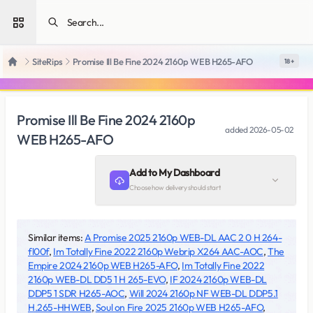
Open sidebar
SiteRips
Promise Ill Be Fine 2024 2160p WEB H265-AFO
18 +
Home
Promise Ill Be Fine 2024 2160p
added
2026-05-02
WEB H265-AFO
Add to My Dashboard
Choose how delivery should start
Similar items:
A Promise 2025 2160p WEB-DL AAC 2 0 H 264-
fl00f
,
Im Totally Fine 2022 2160p Webrip X264 AAC-AOC
,
The
Empire 2024 2160p WEB H265-AFO
,
Im Totally Fine 2022
2160p WEB-DL DD5 1 H 265-EVO
,
IF 2024 2160p WEB-DL
DDP5 1 SDR H265-AOC
,
Will 2024 2160p NF WEB-DL DDP5.1
H.265-HHWEB
,
Soul on Fire 2025 2160p WEB H265-AFO
,