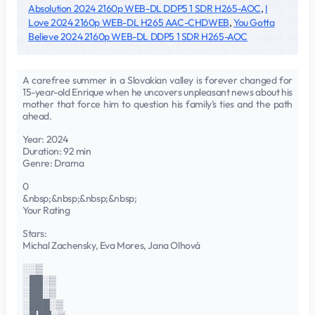
Absolution 2024 2160p WEB-DL DDP5 1 SDR H265-AOC
,
I
Love 2024 2160p WEB-DL H265 AAC-CHDWEB
,
You Gotta
Believe 2024 2160p WEB-DL DDP5 1 SDR H265-AOC
A carefree summer in a Slovakian valley is forever changed for
15-year-old Enrique when he uncovers unpleasant news about his
mother that force him to question his family's ties and the path
ahead.
Year: 2024
Duration: 92 min
Genre: Drama
0
&nbsp;&nbsp;&nbsp;&nbsp;
Your Rating
Stars:
Michal Zachensky, Eva Mores, Jana Olhová
░░▒
░██░▒
░██░▒
░███░▒