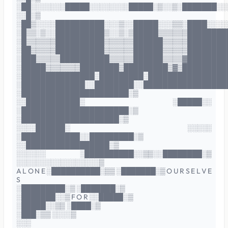
░██░░░░░░░█████░░░░░░░░█████░▒░░▒░███████░░
░░█░▒
░██▒░░░░██████████░░░▒░░█████░░░▒▒░████░░░░
░█▒▒░▒░░██████████▒░░▒░▒█████▒▒▒▒▒▒████████
░█▒▒▒▒▒▒██████████▒▒▒▒▒▒██████▒▒▒▒▒████████
░██▒▒▒▒▒██████████▒▒▒▒▒▒██████▒▒▒▒▒████████
░███▒▒▒▒▒██████████▒▒▒▒▒██████▒▒▒▒▓████████
░█████▒▒▒▒▒▒▒████████▒█████████▒▓▒█████████
░███████████████░█████████░████████████████
░█████████████░░████████░░█████████████████
░██████████████████████░▒
░░███████████░ ░█████░░
░██████████████████████░▒
░████████████████████░▒
░░░░██████░ ░░░░░
░████████████░░█████████░▒
░░█████████████████░▒
░░░░░░ ░██████████░░▒▒░░████████░▒
░░░░░░░░░░░░░░░░░▒
A L O N E ░██████████░▒▒ ░███████░▒ O U R S E L V E
S
░█████████░▒ ░███████░▒
░███████░░▒ F O R ░░█████░▒
░█████░░▒▒ ░████░▒
░███░▒▒ ░░░░▒
░░░