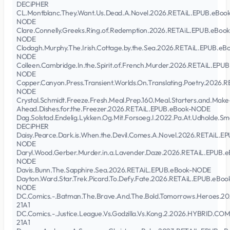
DECiPHER
CL.Montblanc.They.Want.Us.Dead.A.Novel.2026.RETAiL.EPUB.eBook
NODE
Clare.Connelly.Greeks.Ring.of.Redemption.2026.RETAiL.EPUB.eBook
NODE
Clodagh.Murphy.The.Irish.Cottage.by.the.Sea.2026.RETAiL.EPUB.eB
NODE
Colleen.Cambridge.In.the.Spirit.of.French.Murder.2026.RETAiL.EPU
NODE
Copper.Canyon.Press.Transient.Worlds.On.Translating.Poetry.2026.
NODE
Crystal.Schmidt.Freeze.Fresh.Meal.Prep.160.Meal.Starters.and.Make
Ahead.Dishes.for.the.Freezer.2026.RETAiL.EPUB.eBook-NODE
Dag.Solstad.Endelig.Lykken.Og.Mit.Forsoeg.I.2022.Pa.At.Udholde.
DECiPHER
Daisy.Pearce.Dark.is.When.the.Devil.Comes.A.Novel.2026.RETAiL.E
NODE
Daryl.Wood.Gerber.Murder.in.a.Lavender.Daze.2026.RETAiL.EPUB.e
NODE
Davis.Bunn.The.Sapphire.Sea.2026.RETAiL.EPUB.eBook-NODE
Dayton.Ward.Star.Trek.Picard.To.Defy.Fate.2026.RETAiL.EPUB.eBoo
NODE
DC.Comics.-.Batman.The.Brave.And.The.Bold.Tomorrows.Heroes.
21A1
DC.Comics.-.Justice.League.Vs.Godzilla.Vs.Kong.2.2026.HYBRID.CO
21A1