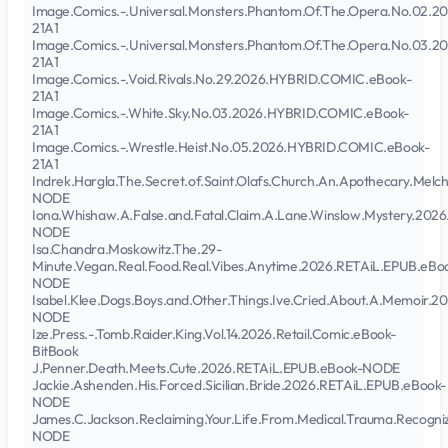
Image.Comics.-.Universal.Monsters.Phantom.Of.The.Opera.No.02.
21A1
Image.Comics.-.Universal.Monsters.Phantom.Of.The.Opera.No.03.
21A1
Image.Comics.-.Void.Rivals.No.29.2026.HYBRID.COMIC.eBook-
21A1
Image.Comics.-.White.Sky.No.03.2026.HYBRID.COMIC.eBook-
21A1
Image.Comics.-.Wrestle.Heist.No.05.2026.HYBRID.COMIC.eBook-
21A1
Indrek.Hargla.The.Secret.of.Saint.Olafs.Church.An.Apothecary.Mel
NODE
Iona.Whishaw.A.False.and.Fatal.Claim.A.Lane.Winslow.Mystery.202
NODE
Isa.Chandra.Moskowitz.The.29-
Minute.Vegan.Real.Food.Real.Vibes.Anytime.2026.RETAiL.EPUB.eBo
NODE
Isabel.Klee.Dogs.Boys.and.Other.Things.Ive.Cried.About.A.Memoir.
NODE
Ize.Press.-.Tomb.Raider.King.Vol.14.2026.Retail.Comic.eBook-
BitBook
J.Penner.Death.Meets.Cute.2026.RETAiL.EPUB.eBook-NODE
Jackie.Ashenden.His.Forced.Sicilian.Bride.2026.RETAiL.EPUB.eBook-
NODE
James.C.Jackson.Reclaiming.Your.Life.From.Medical.Trauma.Recogni
NODE