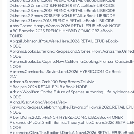
24.heures.26.mars.2018.FRENCH.RETAiL.eBook-LiBRiCiDE
24.heures.27.mars.2018.FRENCH.RETAiL.eBook-LiBRiCiDE
24.heures.28.mars.2018.FRENCH.RETAiL.eBook-LiBRiCiDE
24.heures.29.mars.2018.FRENCH.RETAiL.eBook-LiBRiCiDE
24.heures.31.mars.2018.FRENCH.RETAiL.eBook-LiBRiCiDE
Abby.Corson.Happy.Woman.2026.RETAiL.EPUB.eBook-NODE
ABC.Bazooka.2025.FRENCH.HYBRiD.COMiC.CBZ.eBook-
TONER
Abigail.Johnson.If.You.Were.Here.2026.RETAiL.EPUB.eBook-
NODE
Abrams.Books.Eaterland.Recipes.and.Stories.From.Across.the.Unite
NODE
Abrams.Books.La.Copine.New.California.Cooking.From.an.Oasis.in.
NODE
Abrams.Comicarts.-.Soviet.Land.2026.HYBRID.COMIC.eBook-
21A1
Adeena.Sussman.Zariz.100.Easy.Breezy.Tel.Aviv-
Y.Recipes.2026.RETAiL.EPUB.eBook-NODE
Adrian.Woolfson.On.the.Future.of.Species.Authoring.Life.by.Means.of.
NODE
Alana.Kysar.Aloha.Veggies.Veg-
Forward.Recipes.Celebrating.the.Flavors.of.Hawaii.2026.RETAiL.EP
NODE
Albert.Kahn.2025.FRENCH.HYBRiD.COMiC.CBZ.eBook-TONER
Alexander.McCall.Smith.Berties.Theory.of.Ice.Cream.2026.RETAiL.
NODE
Alexandra.Oliva.The.Radiant.Dark.A.Novel.2026.RETAiL.EPUB.eBook