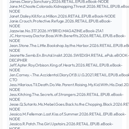
James.Cleary.Sanctuary.2026.RETAiL.EPUB.eBook-NODE
Jane.M.Choate.Colorado.Kidnapping.Threat.2026.RETAiL.EPUB.eBo
NODE
Janet.Dailey.Kill.for.a.Million.2026.RETAiL.EPUB.eBook-NODE
Janie.Crouch.Protective.Refuge.2026.RETAiL.EPUB.eBook-
NODE
Jazzwise.No.317.2026.HYBRID.MAGAZINE.eBook-21A1
JC.Harroway.Doctor.Boss.With.Benefits.2026.RETAiL.EPUB.eBook-
NODE
Jean.Stone.The.Little.Bookshop.by.the.Harbor.2026.RETAiL.EPUB.eB
NODE
Jeanette.Semb.En.Brutal.Insikt.2026.SWEDiSH.RETAiL.ePub.eBOOK-
DECiPHER
Jeff.Apter.Roy.Orbison.King.of.Hearts.2026.RETAiL.EPUB.eBook-
NODE
Jen.Carney.-.The.Accidental.Diary.Of.B.U.G.2021.RETAIL.EPUB.eBoo
CTO
Jess.Hilarious.Til.Death.Do.We.Parent.Raising.My.Kid.With.His.Dad.
NODE
Jess.Kitching.The.Secrets.of.Strangers.2026.RETAiL.EPUB.eBook-
NODE
Jesse.Q.Sutanto.Ms.Mebel.Goes.Back.to.the.Chopping.Block.2026.R
NODE
Jessica.M.Felleman.Last.Kiss.of.Summer.2026.RETAiL.EPUB.eBook-
NODE
Jessica.R.Patch.The.Girl.Upstairs.2026.RETAiL.EPUB.eBook-
NODE