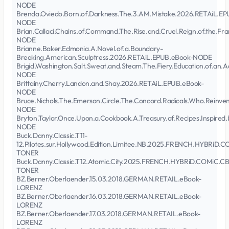
NODE
Brenda.Oviedo.Born.of.Darkness.The.3.AM.Mistake.2026.RETAiL.EP
NODE
Brian.Callaci.Chains.of.Command.The.Rise.and.Cruel.Reign.of.the.
NODE
Brianne.Baker.Edmonia.A.Novel.of.a.Boundary-
Breaking.American.Sculptress.2026.RETAiL.EPUB.eBook-NODE
Brigid.Washington.Salt.Sweat.and.Steam.The.Fiery.Education.of.an.
NODE
Brittainy.Cherry.Landon.and.Shay.2026.RETAiL.EPUB.eBook-
NODE
Bruce.Nichols.The.Emerson.Circle.The.Concord.Radicals.Who.Reinv
NODE
Bryton.Taylor.Once.Upon.a.Cookbook.A.Treasury.of.Recipes.Inspired
NODE
Buck.Danny.Classic.T11-
12.Pilotes.sur.Hollywood.Edition.Limitee.NB.2025.FRENCH.HYBRiD.
TONER
Buck.Danny.Classic.T12.Atomic.City.2025.FRENCH.HYBRiD.COMiC.C
TONER
BZ.Berner.Oberlaender.15.03.2018.GERMAN.RETAIL.eBook-
LORENZ
BZ.Berner.Oberlaender.16.03.2018.GERMAN.RETAIL.eBook-
LORENZ
BZ.Berner.Oberlaender.17.03.2018.GERMAN.RETAIL.eBook-
LORENZ