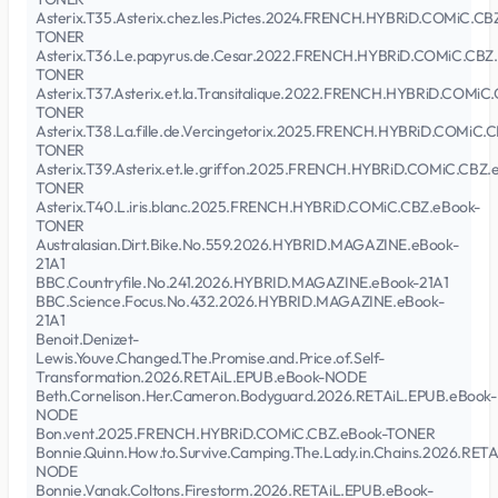
Asterix.T35.Asterix.chez.les.Pictes.2024.FRENCH.HYBRiD.COMiC.CB
TONER
Asterix.T36.Le.papyrus.de.Cesar.2022.FRENCH.HYBRiD.COMiC.CBZ
TONER
Asterix.T37.Asterix.et.la.Transitalique.2022.FRENCH.HYBRiD.COMiC
TONER
Asterix.T38.La.fille.de.Vercingetorix.2025.FRENCH.HYBRiD.COMiC.
TONER
Asterix.T39.Asterix.et.le.griffon.2025.FRENCH.HYBRiD.COMiC.CBZ.
TONER
Asterix.T40.L.iris.blanc.2025.FRENCH.HYBRiD.COMiC.CBZ.eBook-
TONER
Australasian.Dirt.Bike.No.559.2026.HYBRID.MAGAZINE.eBook-
21A1
BBC.Countryfile.No.241.2026.HYBRID.MAGAZINE.eBook-21A1
BBC.Science.Focus.No.432.2026.HYBRID.MAGAZINE.eBook-
21A1
Benoit.Denizet-
Lewis.Youve.Changed.The.Promise.and.Price.of.Self-
Transformation.2026.RETAiL.EPUB.eBook-NODE
Beth.Cornelison.Her.Cameron.Bodyguard.2026.RETAiL.EPUB.eBook-
NODE
Bon.vent.2025.FRENCH.HYBRiD.COMiC.CBZ.eBook-TONER
Bonnie.Quinn.How.to.Survive.Camping.The.Lady.in.Chains.2026.RET
NODE
Bonnie.Vanak.Coltons.Firestorm.2026.RETAiL.EPUB.eBook-