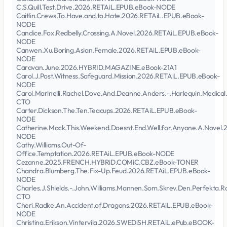
C.S.Quill.Test.Drive.2026.RETAiL.EPUB.eBook-NODE
Caitlin.Crews.To.Have.and.to.Hate.2026.RETAiL.EPUB.eBook-
NODE
Candice.Fox.Redbelly.Crossing.A.Novel.2026.RETAiL.EPUB.eBook-
NODE
Canwen.Xu.Boring.Asian.Female.2026.RETAiL.EPUB.eBook-
NODE
Caravan.June.2026.HYBRID.MAGAZINE.eBook-21A1
Carol.J.Post.Witness.Safeguard.Mission.2026.RETAiL.EPUB.eBook-
NODE
Carol.Marinelli.Rachel.Dove.And.Deanne.Anders.-.Harlequin.Medic
CTO
Carter.Dickson.The.Ten.Teacups.2026.RETAiL.EPUB.eBook-
NODE
Catherine.Mack.This.Weekend.Doesnt.End.Well.for.Anyone.A.Novel
NODE
Cathy.Williams.Out-Of-
Office.Temptation.2026.RETAiL.EPUB.eBook-NODE
Cezanne.2025.FRENCH.HYBRiD.COMiC.CBZ.eBook-TONER
Chandra.Blumberg.The.Fix-Up.Feud.2026.RETAiL.EPUB.eBook-
NODE
Charles.J.Shields.-.John.Williams.Mannen.Som.Skrev.Den.Perfekt
CTO
Cheri.Radke.An.Accident.of.Dragons.2026.RETAiL.EPUB.eBook-
NODE
Christina.Erikson.Vintervila.2026.SWEDiSH.RETAiL.ePub.eBOOK-