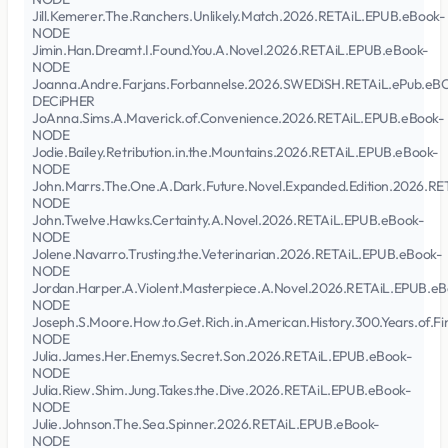
Jill.Kemerer.The.Ranchers.Unlikely.Match.2026.RETAiL.EPUB.eBook-
NODE
Jimin.Han.Dreamt.I.Found.You.A.Novel.2026.RETAiL.EPUB.eBook-
NODE
Joanna.Andre.Farjans.Forbannelse.2026.SWEDiSH.RETAiL.ePub.eB
DECiPHER
JoAnna.Sims.A.Maverick.of.Convenience.2026.RETAiL.EPUB.eBook-
NODE
Jodie.Bailey.Retribution.in.the.Mountains.2026.RETAiL.EPUB.eBook-
NODE
John.Marrs.The.One.A.Dark.Future.Novel.Expanded.Edition.2026.R
NODE
John.Twelve.Hawks.Certainty.A.Novel.2026.RETAiL.EPUB.eBook-
NODE
Jolene.Navarro.Trusting.the.Veterinarian.2026.RETAiL.EPUB.eBook-
NODE
Jordan.Harper.A.Violent.Masterpiece.A.Novel.2026.RETAiL.EPUB.eB
NODE
Joseph.S.Moore.How.to.Get.Rich.in.American.History.300.Years.of.
NODE
Julia.James.Her.Enemys.Secret.Son.2026.RETAiL.EPUB.eBook-
NODE
Julia.Riew.Shim.Jung.Takes.the.Dive.2026.RETAiL.EPUB.eBook-
NODE
Julie.Johnson.The.Sea.Spinner.2026.RETAiL.EPUB.eBook-
NODE