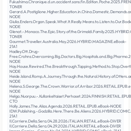
Fukushima.Chronique.d.un.accident.sans.fin.Edition.Poche.2025.F
TONER
Gerard.A.Postiglione.Higher.Education.in.China.Domestic.Demands.
NODE
Giulia.Enders.Organ.Speak.What.It.Really.Means.to.Listen.to.Our.Bo
NODE
Glenat.-.Monaco.The.Epic.Story.of.the.Grimaldi.Family.2025.HYBRi
TONER
Gourmet.Traveller.Australia.May.2026.HYBRID.MAGAZINE.eBook-
21A1
Hadley.Ott.Drug-
Free.Crohns.Overcoming.Big.Doctors.Big.Hospitals.and.Big.Pharma
NODE
Hay.House.Rewired.The.Breakthrough.Tapping.Method.to.Stop.Overth
NODE
Heide.Island.Romp.A.Journey.Through.the.Natural.History.of.Otter
NODE
Helena.S.George.The.Crown.Warrior.of.Arribor.2026.RETAiL.EPUB.
NODE
Helga.Nuorpuu.-.Kullankeltaiset.Perhoset.2024.FINNISH.RETAIL.EPU
CTO
Holly.James.The.Alias.Agenda.2026.RETAiL.EPUB.eBook-NODE
IDW.Publishing.-.Godzilla.Here.There.Be.Aliens.2026.HYBRID.COMIC
21A1
Il.Corriere.Della.Sera.04.28.2026.iTALiAN.RETAiL.eBook-DiVER
Il.Corriere.Della.Sera.04.29.2026.iTALiAN.RETAiL.eBook-DiVER