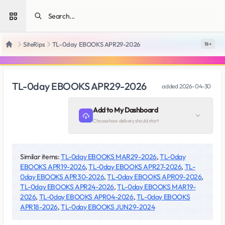
Open sidebar
SiteRips
TL-0day EBOOKS APR29-2026
18 +
Home
TL-0day EBOOKS APR29-2026
added
2026-04-30
Add to My Dashboard
Choose how delivery should start
Similar items:
TL-0day EBOOKS MAR29-2026
,
TL-0day
EBOOKS APR19-2026
,
TL-0day EBOOKS APR27-2026
,
TL-
0day EBOOKS APR30-2026
,
TL-0day EBOOKS APR09-2026
,
TL-0day EBOOKS APR24-2026
,
TL-0day EBOOKS MAR19-
2026
,
TL-0day EBOOKS APR04-2026
,
TL-0day EBOOKS
APR18-2026
,
TL-0day EBOOKS JUN29-2024