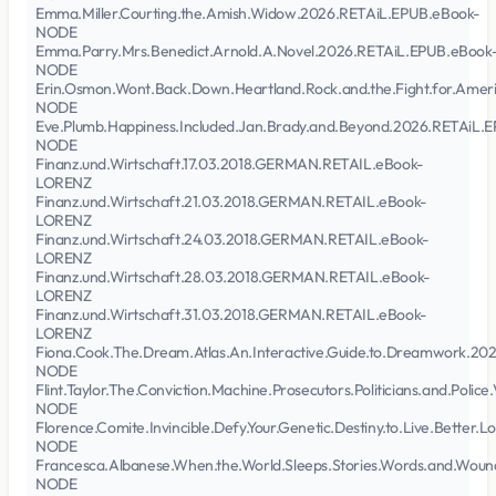
Emma.Miller.Courting.the.Amish.Widow.2026.RETAiL.EPUB.eBook-
NODE
Emma.Parry.Mrs.Benedict.Arnold.A.Novel.2026.RETAiL.EPUB.eBook
NODE
Erin.Osmon.Wont.Back.Down.Heartland.Rock.and.the.Fight.for.Ame
NODE
Eve.Plumb.Happiness.Included.Jan.Brady.and.Beyond.2026.RETAiL.
NODE
Finanz.und.Wirtschaft.17.03.2018.GERMAN.RETAIL.eBook-
LORENZ
Finanz.und.Wirtschaft.21.03.2018.GERMAN.RETAIL.eBook-
LORENZ
Finanz.und.Wirtschaft.24.03.2018.GERMAN.RETAIL.eBook-
LORENZ
Finanz.und.Wirtschaft.28.03.2018.GERMAN.RETAIL.eBook-
LORENZ
Finanz.und.Wirtschaft.31.03.2018.GERMAN.RETAIL.eBook-
LORENZ
Fiona.Cook.The.Dream.Atlas.An.Interactive.Guide.to.Dreamwork.20
NODE
Flint.Taylor.The.Conviction.Machine.Prosecutors.Politicians.and.Poli
NODE
Florence.Comite.Invincible.Defy.Your.Genetic.Destiny.to.Live.Bette
NODE
Francesca.Albanese.When.the.World.Sleeps.Stories.Words.and.Woun
NODE