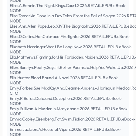
NODE
Elisa.A.Bonnin.The.Night.Kings.Court.2026.RETAiL.EPUB.eBook-
NODE
Elisa.Tamarkin.Done.in.a.Day.Telex.From.the.Fall.of.Saigon.2026.RE
NODE
Elise.Ann.Allen.Pope.Leo.XIV.The.Biography.2026.RETAiL.EPUB.eBo
NODE
Eliza.D.Collins.Her.Colorado.Firefighter.2026.RETAiL.EPUB.eBook-
NODE
Elizabeth.Hardinger.Wont.Be.Long.Now.2026.RETAiL.EPUB.eBook-
NODE
Ella.Matthews.Fighting.for.His.Forbidden.Maiden.2026.RETAiL.EPUB
NODE
Ellen.Burstyn.Poetry.Says.It.Better.Poems.to.Help.You.Wake.Up.202
NODE
Ellis.Hunter.Blood.Bound.A.Novel.2026.RETAiL.EPUB.eBook-
NODE
Emily.Forbes.Sue.MacKay.And.Deanne.Anders.-.Harlequin.Medical.
CTO
Emily.R.Bellas.Data.and.Deception.2026.RETAiL.EPUB.eBook-
NODE
Emily.Sullivan.A.Murder.in.Marylebone.2026.RETAiL.EPUB.eBook-
NODE
Emma.Copley.Eisenberg.Fat.Swim.Fiction.2026.RETAiL.EPUB.eBook-
NODE
Emma.Jackson.A.House.of.Vipers.2026.RETAiL.EPUB.eBook-
NODE