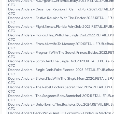
Deanne.Anders.-.A.Surgeons.Christmas.Baby.2023.RETAIL.EPUB.eB
CTO
Deanne.Anders.-.December.Reunion.In.Central.Park.2021.RETAIL.E
CTO
Deanne.Anders.-.Festive.Reunion.With.The.Doctor.2025.RETAIL.EP
CTO
Deanne.Anders.-.Flight.Nurses.Florida.Fairy.Tale.2023.RETAIL.EPUB
CTO
Deanne.Anders.-.Florida.Fling.With.The.Single.Dad.2022.RETAIL.EP
CTO
Deanne.Anders.-.From.Midwife.To.Mommy.2019.RETAIL.EPUB.eBook
CTO
Deanne.Anders.-.Pregnant.With.The.Secret.Princes.Babies.2022.RE
CTO
Deanne.Anders.-.Sarah.And.The.Single.Dad.2020.RETAIL.EPUB.eBo
CTO
Deanne.Anders.-.Single.Dads.Fake.Fiancee.2025.RETAIL.EPUB.eBoo
CTO
Deanne.Anders.-.Stolen.Kiss.With.The.Single.Mom.2020.RETAIL.EP
CTO
Deanne.Anders.-.The.Rebel.Doctors.Secret.Child.2024.RETAIL.EPUB
CTO
Deanne.Anders.-.The.Surgeons.Baby.Bombshell.2019.RETAIL.EPUB.
CTO
Deanne.Anders.-.Unbuttoning.The.Bachelor.Doc.2024.RETAIL.EPUB
CTO
Deanne.Anders.Becky.Wicks.And.JC.Harroway.-.Harlequin.Medical.