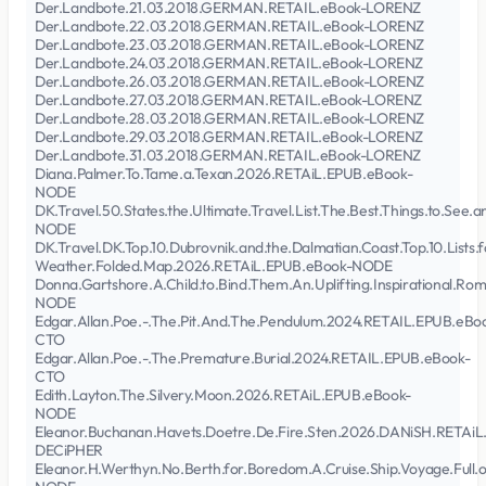
Der.Landbote.21.03.2018.GERMAN.RETAIL.eBook-LORENZ
Der.Landbote.22.03.2018.GERMAN.RETAIL.eBook-LORENZ
Der.Landbote.23.03.2018.GERMAN.RETAIL.eBook-LORENZ
Der.Landbote.24.03.2018.GERMAN.RETAIL.eBook-LORENZ
Der.Landbote.26.03.2018.GERMAN.RETAIL.eBook-LORENZ
Der.Landbote.27.03.2018.GERMAN.RETAIL.eBook-LORENZ
Der.Landbote.28.03.2018.GERMAN.RETAIL.eBook-LORENZ
Der.Landbote.29.03.2018.GERMAN.RETAIL.eBook-LORENZ
Der.Landbote.31.03.2018.GERMAN.RETAIL.eBook-LORENZ
Diana.Palmer.To.Tame.a.Texan.2026.RETAiL.EPUB.eBook-
NODE
DK.Travel.50.States.the.Ultimate.Travel.List.The.Best.Things.to.See
NODE
DK.Travel.DK.Top.10.Dubrovnik.and.the.Dalmatian.Coast.Top.10.Lists.for
Weather.Folded.Map.2026.RETAiL.EPUB.eBook-NODE
Donna.Gartshore.A.Child.to.Bind.Them.An.Uplifting.Inspirational.
NODE
Edgar.Allan.Poe.-.The.Pit.And.The.Pendulum.2024.RETAIL.EPUB.eBo
CTO
Edgar.Allan.Poe.-.The.Premature.Burial.2024.RETAIL.EPUB.eBook-
CTO
Edith.Layton.The.Silvery.Moon.2026.RETAiL.EPUB.eBook-
NODE
Eleanor.Buchanan.Havets.Doetre.De.Fire.Sten.2026.DANiSH.RETAi
DECiPHER
Eleanor.H.Werthyn.No.Berth.for.Boredom.A.Cruise.Ship.Voyage.Full.