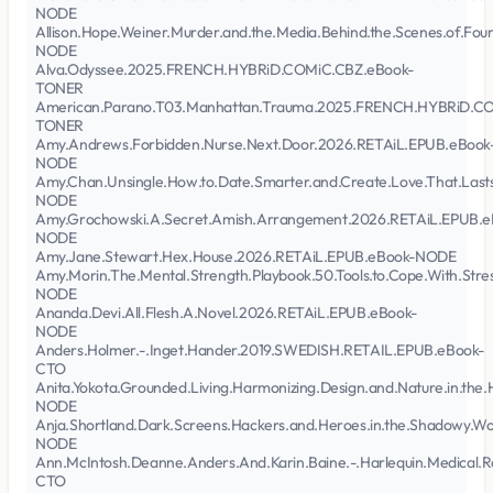
NODE
Allison.Hope.Weiner.Murder.and.the.Media.Behind.the.Scenes.of.Fou
NODE
Alva.Odyssee.2025.FRENCH.HYBRiD.COMiC.CBZ.eBook-
TONER
American.Parano.T03.Manhattan.Trauma.2025.FRENCH.HYBRiD.CO
TONER
Amy.Andrews.Forbidden.Nurse.Next.Door.2026.RETAiL.EPUB.eBook
NODE
Amy.Chan.Unsingle.How.to.Date.Smarter.and.Create.Love.That.Las
NODE
Amy.Grochowski.A.Secret.Amish.Arrangement.2026.RETAiL.EPUB.e
NODE
Amy.Jane.Stewart.Hex.House.2026.RETAiL.EPUB.eBook-NODE
Amy.Morin.The.Mental.Strength.Playbook.50.Tools.to.Cope.With.Stre
NODE
Ananda.Devi.All.Flesh.A.Novel.2026.RETAiL.EPUB.eBook-
NODE
Anders.Holmer.-.Inget.Hander.2019.SWEDISH.RETAIL.EPUB.eBook-
CTO
Anita.Yokota.Grounded.Living.Harmonizing.Design.and.Nature.in.t
NODE
Anja.Shortland.Dark.Screens.Hackers.and.Heroes.in.the.Shadowy.
NODE
Ann.McIntosh.Deanne.Anders.And.Karin.Baine.-.Harlequin.Medical.
CTO