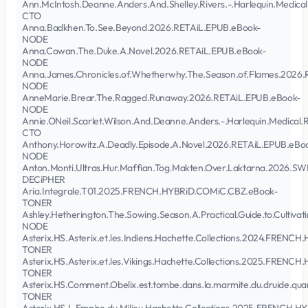
Ann.McIntosh.Deanne.Anders.And.Shelley.Rivers.-.Harlequin.Medic
CTO
Anna.Badkhen.To.See.Beyond.2026.RETAiL.EPUB.eBook-
NODE
Anna.Cowan.The.Duke.A.Novel.2026.RETAiL.EPUB.eBook-
NODE
Anna.James.Chronicles.of.Whetherwhy.The.Season.of.Flames.2026
NODE
AnneMarie.Brear.The.Ragged.Runaway.2026.RETAiL.EPUB.eBook-
NODE
Annie.ONeil.Scarlet.Wilson.And.Deanne.Anders.-.Harlequin.Medical
CTO
Anthony.Horowitz.A.Deadly.Episode.A.Novel.2026.RETAiL.EPUB.eBo
NODE
Anton.Monti.Ultras.Hur.Maffian.Tog.Makten.Over.Laktarna.2026.
DECiPHER
Aria.Integrale.T01.2025.FRENCH.HYBRiD.COMiC.CBZ.eBook-
TONER
Ashley.Hetherington.The.Sowing.Season.A.Practical.Guide.to.Cultiva
NODE
Asterix.HS.Asterix.et.les.Indiens.Hachette.Collections.2024.FREN
TONER
Asterix.HS.Asterix.et.les.Vikings.Hachette.Collections.2025.FREN
TONER
Asterix.HS.Comment.Obelix.est.tombe.dans.la.marmite.du.druide.qua
TONER