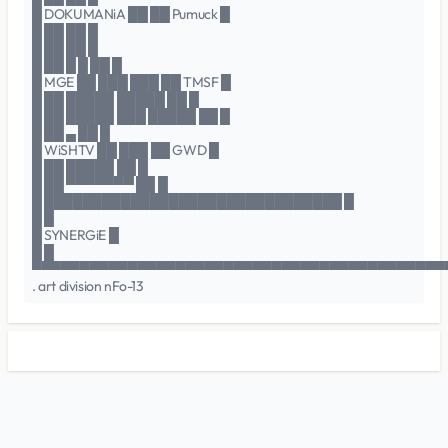
█ DOKUMANiA ██ ██ Pumuck █
█ ██ ██ █
█ ██ ██ █
█ ██ █ █ ██ █
█ MGE ██ ███ ███ ██ TMSF █
█ ██ █████ █████ ██ █
█ ██ █████ ███ █████ ██ █
█ ██ ▄ ██ █
█ WiSHTV ██ ███ ██ GWD █
█ ██ █████ ██ █
█ ██ ▀▀▀▀▀▀▀ ██ █
█ ███████████████████████████████ █
█ █
█ SYNERGiE █
█ █
▀▀▀▀▀▀▀▀▀▀▀▀▀▀▀▀▀▀▀▀▀▀▀▀▀▀▀▀▀▀▀▀▀▀▀▀▀▀▀▀▀▀▀
. art division nFo-13