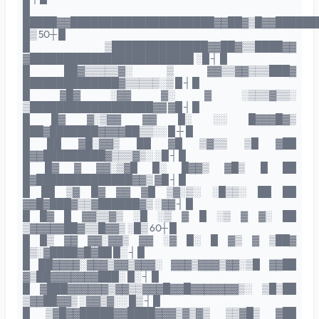
█
█████▓▓█████████████████████▓▓██▓▒█▓▓██████
█▒ 50┼ █
█ ▒██████████████▓▓██▓▒▒████▓▓
▓████████████████████████ ░█ ┤ █
█ ██▓▒▒▒▒▒▓░ ▒ ▓▓▒▒▓▓▒▒▒███▓
██████████████▓▒▒▒▒▒░▒ █ ┤ █
█ ▓█▓ ░▓▓ ▓░ ▓ ░▒▒▒▓▒▒░
▒██████████████████▓▓ ▓█ ┤ █
█ █▓ ▓░▒▓▓ ▓▓ █░ ░░ █▓▓▓█▓▒
███▓███████▓▓▓▓██▒▒░░ █ ┼ █
█ ██ ▓█░▓▓▒ ██ ▓█ ▒▓▒▒ ▒█ ▓██
█▓▓█████████▓▒▒▒▓▒░ ░█ ┤ █
█ █▓ ▓ ▓▓░▒▓█ █░ █▓▓▒ ▓█▒ █ ██
█▓██████████████▓▓▒ ▓█ ┤ █
█ ██ ▒▓ █▓ ▓▓ ▓█ ▒▓░▒░ ░█▒▒░ ██ ██
▓▓█▓███▓▒▒▓██████▓▒ ░▓▓ ┤ █
█ █▓ █ ▓▓▒▒▓▒ ░█ ░▒ ▓ █ ░▒ ▓ ▓░ ██
▒▓▓▓▓▓██▓▒▒█▓▓▒ ░█▒ 60┼ █
█ █▒ ▓▓ ▓▓░▓▓▒ ▓▓ ░▓ █░ █ ▓▒ ▓ ▒██▓
█▒░▓████▓█▓██ █░ ┤ █
█ ██▓▓▓▓░▓▓▓▒▓▓▒▓▓▓░ ▓▓▓▒▓▓▓▒▓▓░▒█ ▓▓██
▓▒██▓▓▓▓▓▓▓███░ █░ ┤ █
█ ▓███▓▓▓▓▓▓▒▓▓▒▒▓▓▓█▓▓█▓▓▓▓▓▓▓▒░ ▒█▒██
▒▓▓██▓▓▒ ░▓▓▒▓░░ █▒ ┤ █
█ ▒▓█▓▓█████▓▓████▓▓▓▒▓▒▓▒ ▒▒▓█▒ ▓██