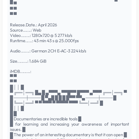
▀ ▀
▀ ▀
▀ ▀
Release.Date.: April 2026
Source.......: Web
Video........: 1280x720 @ 5 277 kb/s
Runtime......: 43 min 43 s @ 25.000fps
Audio........: German 2CH E-AC-3 224 kb/s
Size.........: 1.684 GiB
iMDB.........:
▀ ▀
▀ ▀
█ │ │ █
▀ ╔══│══╗ █▄ █ ▄▀▀▀▄ ▀▀█▀▀ █▀▀▀ ▄▀▀▀ ╔══│══╗ ▀
█ ────┼──── █ ▀▄█ █ █ █ █▀▀ ▀▀▄ ────┼──── █
█ ╚══│══╝ ▀ ▀ ▀▀▀ ▀ ▀▀▀▀ ▀▀▀ ╚══│══╝ █
█ │ │ █
█ █
█ Documentaries are incredible tools █
█ for learning and increasing your awareness of important
issues. █
█ The power of an interesting documentary is that it can open █