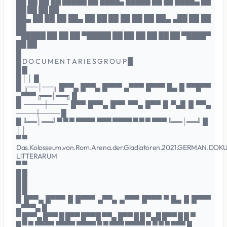
██ ██ ██ ██ █████ ██ ████▄ █████ ██ ██ ████▄ ██
██ ██ ██ ██
██▄ ██ ██ ██ ██▄ ██ ██ ██ ██ ██ ██ ██▄ ▄██ ██ ██
██
▀█████ ██ ██ ██ ▀█████ ██ ██ ██ ██ ██ ██ ▀████▀
██ ██
█
█ D O C U M E N T A R I E S G R O U P █
█ █
█ │ │ █
█ ╔══│══╗ █▀▀▄ █▀▀▄ █▀▀▀ ▄▀▀▀ █▀▀▀ █▄ █ ▀▀█▀▀
▄▀▀▀ ╔══│══╗ █
█ ────┼──── █▀▀ █▀▀▄ █▀▀ ▀▀▄ █▀▀ █ ▀▄█ █ ▀▀▄
────┼──── █
█ ╚══│══╝ ▀ ▀ ▀ ▀▀▀▀ ▀▀▀ ▀▀▀▀ ▀ ▀ ▀ ▀▀▀ ╚══│══╝ █
│ │
▀ ▀
Das.Kolosseum.von.Rom.Arena.der.Gladiatoren.2021.GERMAN.DOK
LiTTERARUM
▀ ▀
█ █
█ █
█ █
█ █▀▀▄ █▀▀▀ █ █▀▀▀ ▄▀▀▄ ▄▀▀▀ █▀▀▀ ▀ █▄ █ █▀▀▀
▄▀▀▀▄ █
▀ █▀▀▄ █▀▀ █ █▀▀ █▀▀█ ▀▀▄ █▀▀ █ █ ▀▄█ █▀▀ █ █ ▀
█ ▀ ▀ ▀▀▀▀ ▀▀▀▀ ▀▀▀▀ ▀ ▀ ▀▀▀ ▀▀▀▀ ▀ ▀ ▀ ▀ ▀▀▀ █