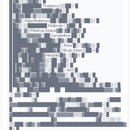
█ ▓█▒▒ ▒▓▓█▓ ┤ █
█ █▓▓ ███████ Thalamus ▒▒██ ┤ █
█ ██▓ ████▓▓▓████ ▓█▓ ┼ █
█ ▒█▓▓ ██▒▓▒▒▒▒█▓██ ▓██ ┤ █
█ ▓█▓░ Hypothalamus ██▒███▒▒▓██ ▒██▒┤ █
█ █▓▒░▒ ███████ Midbrain ░▓██┤ █
█ ██▓░▓▒ Pituitray Gland ▓█▒▓█ ▓█▓┼ █
█ ███▒▒▓▓▓▓▓▒ ██ Cerebellum ██ ┤ █
█ █████▓▒▓▓█████▓▒ █▓ ▒██ ┤ █
█ █████████▓░▒█████░ Pons █▒ ░▓█▓▒┤ █
█ ███▓ ▓███▒ █████▓ █▒ Brain Stem ▒██ ┼ █
█ ██ ▓██ █████▓ Medulla █▓ ░▒█▓ ┤ █
█ ██ ░██ █▓███▓▒▒ ██ ░▓█▒ ┤ █
█ █ ██ ▓█████▓▓▒░ ██ ▓██ ┤ █
█ █ █▓ ▒▒▓███▓▓░ ▒█ ░██░ 40┼ █
█ ███ ░██ ▓▓█▓██▓██▓▓▓▒░ █ ░▒▓██ ┤ █
█ █▓ ██░▒██████████▓▓▓▓ ▒█ ░▒▒██ ┤ █
█ ██▓▓██▓█▓ █▓ ████████████▓▓▒▒ ▒█ ░▓▒██▒ ┤ █
█ █░ ██▓▓████ ██ ██████████████▓▓▓▒▓█
░░▓▓▒██▓ ┼ █
█ ▒▓ ▒█▓▓█▓▓██▒░ ▒████
▓▓▓██████████████▓██░░ ░░▒▓▓▒▓▓███ ┤ █
█ ▒▓ ▓██▒▓█▓███████▓ ▒▒▒▓█▓
▓█████████████▓▓▒▓▓▓▓▓▓▒▒▒▓█████ ▓ ┤ █
█ █▓ ▓█░░░▒▒░▒
▒▒███▒▓█▓▒▓█████▓████████████████████████▓
█ ┤ █