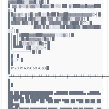
▓▓▓▓██▓▒▒▓▓█▒ ▓█ ┼ █
█ ▓▓░▓▒▒▓▒▓▓▒▒█▓▓▓▒█░▒▒ ██ ▓▒███▓▓█▓▓▓███
▓ ┤ █
█ █▓▒▓▒░▓ ▒█ ░▓ █ ░ ░█▓██ █▓▓██▓▓▓▓▓▓▓▓▓▓ ▒ ┤ █
█ ▒█▓▓▓▓█ ▓█ ▓ ▒▒ ██▒▓▓ ░▓▒▓██▓▒ ░▓▓ ▓ ┤ █
█ ▓▓▓▓▒█ ▓▒ ▓ ██▒ █▓ ░▓▓▓▓▓▒▓▓▒▓███ ▓ 70┼ █
█ ┌───────┐ █▓▓▒▓ ▓▒░▒▒▒▓█ █▓▓█▓▓░██▓▓▓██▓
▒░ ┤ █
█ │ ▄ │ ▓███▓▓▓███ ▓▓▓▓▓ ░ ░▒▓▒ ┤ █
█ │ █ │ ░█▓█▓ ▓▓▓▓ ▒█▓ ┤ █
█ │ █ │ █▒ ▒▓▒▒░ ▒█▓ ┼ █
█ │ ▀▀▀▀ │ ▓█ ░░▒ ░░ ┤ █
█ └───────┘ █ ┤ █
█ █ ┤ █
█ ▓ 80┴ █
█ █
█ 10 20 30 40 50 60 70 80 █
█
├┴┴┴┴┼┴┴┴┴┼┴┴┴┴┼┴┴┴┴┼┴┴┴┴┼┴┴┴┴┼┴┴┴┴┼┴┴┴┴┼┴┴
█
█ █
█
██ ██ ██████████████ ▄█████ ██████▄ ▄████▄
██████▄ ██ ██ ██████▄
██ ▀▀ ██ ██ ██▀ ██ ▀██ ██▀ ▀██ ██ ▀██ ██ ██ ██
██▀██