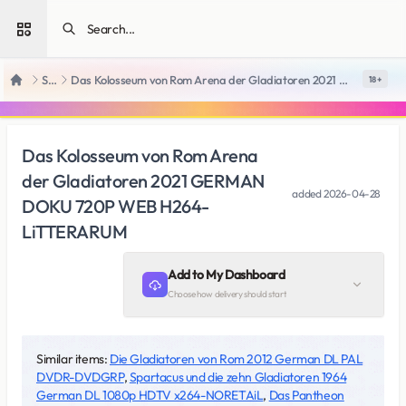
Open sidebar
SiteRips
Das Kolosseum von Rom Arena der Gladiatoren 2021 GERMAN DOKU 720P WEB H264-LiTTERARUM
18 +
Home
Das Kolosseum von Rom Arena
der Gladiatoren 2021 GERMAN
added
2026-04-28
DOKU 720P WEB H264-
LiTTERARUM
Add to My Dashboard
Choose how delivery should start
Similar items:
Die Gladiatoren von Rom 2012 German DL PAL
DVDR-DVDGRP
,
Spartacus und die zehn Gladiatoren 1964
German DL 1080p HDTV x264-NORETAiL
,
Das Pantheon