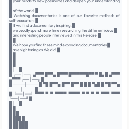
█ your minds to new possibilities and deepen your understanding
█
█ of the world. █
█ Watching documentaries is one of our favorite methods of
self-education. █
█ If we find a documentary inspiring, █
█ we usually spend more time researching the different ideas █
█ and interesting people interviewed in this Release. █
█ █
█ We hope you find these mind expanding documentaries █
█ as enlightening as We did! █
█ █
█ █
█ █
█ │ │ █
█ ╔══│══╗ ▄▀▀▀ █▀▀▄ █▀▀▀ █▀▀▀ ▀▀█▀▀ ▀ █▄ █ ▄▀▀▀
▄▀▀▀ ╔══│══╗ █
█ ────┼──── █ ▀█ █▀▀▄ █▀▀ █▀▀ █ █ █ ▀▄█ █ ▀█ ▀▀▄
────┼──── █
█ ╚══│══╝ ▀▀▀ ▀ ▀ ▀▀▀▀ ▀▀▀▀ ▀ ▀ ▀ ▀ ▀▀▀ ▀▀▀
╚══│══╝ █
█ │ │ █
█ █
█ █ █
█ ███ █
█ ██ ██ █
█ ██ ██ █