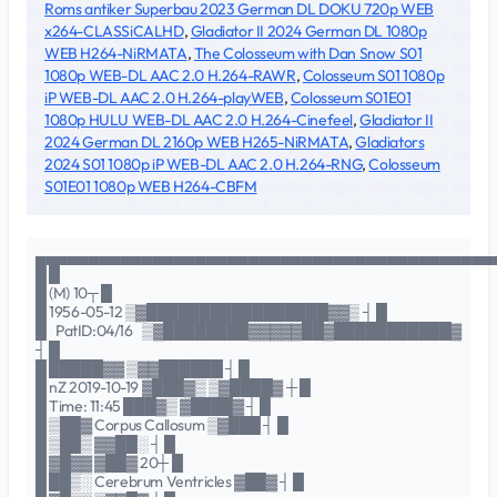
Roms antiker Superbau 2023 German DL DOKU 720p WEB
x264-CLASSiCALHD
,
Gladiator II 2024 German DL 1080p
WEB H264-NiRMATA
,
The Colosseum with Dan Snow S01
1080p WEB-DL AAC 2.0 H.264-RAWR
,
Colosseum S01 1080p
iP WEB-DL AAC 2.0 H.264-playWEB
,
Colosseum S01E01
1080p HULU WEB-DL AAC 2.0 H.264-Cinefeel
,
Gladiator II
2024 German DL 2160p WEB H265-NiRMATA
,
Gladiators
2024 S01 1080p iP WEB-DL AAC 2.0 H.264-RNG
,
Colosseum
S01E01 1080p WEB H264-CBFM
▄▄▄▄▄▄▄▄▄▄▄▄▄▄▄▄▄▄▄▄▄▄▄▄▄▄▄▄▄▄▄▄▄▄▄▄▄▄▄▄▄▄▄
█ █
█ (M) 10┬ █
█ 1956-05-12 ▒▓█████████████████▓▓▒ ┤ █
█ PatID:04/16 ▒▓████████▓▓▓▓▓██▓███████████▓
┤ █
█ █████▓▓ ▒▓▓██████ ┤ █
█ nZ 2019-10-19 ▓███▓▒ ▒▓████▓ ┼ █
█ Time: 11:45 ███▓▒ ▓████▓ ┤ █
█ ▒██▓ Corpus Callosum ▒▓███ ┤ █
█ ▒██▒ ▓▓██░ ┤ █
█ ▓█▓▓ ▓██▓ 20┼ █
█ ██▒░ Cerebrum Ventricles ▓██▓ ┤ █