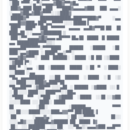
░██▌ ▀▀▀░ ▄ ▀▒▄▄▄▄▓██▓▀▀▓█▄
▐██▓▄███▐██▌▄██▌ ▀▀███▓▄▄▄▄▓██▌ ▐██ ▄▄▄░
░▄▄▄▓██▄▓██▓▀▀▀░ ░▒███▓
▐████▓▀ ███████████▄███▀▀███▓▀ ░▄▄
▄▄▄█▓▓███▄ ██▀▄▄▀▀▀▀ ░░░▐████▐
▐██▀ ▐██▀ ▐██ ▀▀▀▀▀ ▄▄▄▄ ▄▄█▓▀▀█▌██ ▐█
███▄█▌░ ░▄▄▄▓██████▌▒
▐██ ░▀▀ ▄▄▄▄▓█▓▄▄▄ ▄█▀▀▀▐█▄ █▌ ▐███▌ ▐▌ ████▌
▄▄ ▐███████▀▀▀▒▒░
▄▄▄▄██▀▀▀▀▀░▀▀▀███▌ ▐████▌ ░████▌ ░█▌
███░▄▄▓███▌ ░▐███▀▄▄▒▀▀░
▄▄▄▓█▓▀▀▀░ ▐██▌ █████░ ░████ ░█ ██ ░▒███▌
░▓███▐▀░
██▌▀ ░▄▄ ░██ ░█████ ▐████ ░▐█ ▀ ░▐███░
░░███▌░ ▄▄
▀█▄ ▄▄▄█████▌ ░░██ ▐████▌ ░▐███▌ ░▐▌ ░▒
░░▐███ ░░░███▓▄███▀█▌
▀█▄▄██▀▀ ░▓██▀▀ ░░░▄█▌ ░▐████▌ ░▓███▌ ░░▐▌
░▐█ ░░░▐███ ░░▐███▀▀░ ░██▄
░▀███ ▀▀ ░▀██▌ ░▓████ ░████ ░░█▌░░▓██
░░░░███▌ ░░▐███░ ▐███▌
█▌ ░██░ ░█████▄▄ ▀▀▀
░░▐█░░░████░░░░███▄▓▓▀▀▐██ ████░▌
▐█▌ ░▄▄▄▓▄░ ░▐█▌░░▀▀▀▀ ▐█░░
░░░▄█▓░░░█████▄▓█████ ▐█▌ ▐███▌▐▓
▐█░ ░░▐█████▌ ░░▐█▌ ░░▀█▄▒░▄▄▄▓██▌▄▄█▀▀