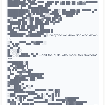
████████▄▀██▄ ▀▀▀ ▄██▀ █▀ ▓█ ▐█░█▌ ▓█▓▓▀▀▀▀▀
▀▀▀▀▀ ▐▀▀ ▐█▄▄▄██ ▄█▀
█████████▓ ████████▀ ▄██▒ ▐█▄▄██▓█▌ ▀▀▀▀ ▄ ▀
███████▀ ▄█▒▀ ▀▀█▄ ▒▒▀▀██▄ ▀▀███▀ ▀
▄ ▒▀▀ ▄▄█▀ ▒██ ██▄▓▀██ ▐█▀▓█
▀█████▐█▌ ▐█ ▐███▄ █▌ ▀▓▀▀
██ ▄ ▄█ ██ ▐████▌▐█
▀██▄░▀▀▀▀▄█▀ ░▄████▌█
▀██████▀▄▓█████▀▄▒ Everyone we know and who knows
us......
▒▀▄ ▄▄▀▀▀▄▄ ▀▓██▀░░
▀ ▄▀ ▀▄
█ ░▒▒█ ░
█▄░░▒▄███▄ ▀▄▀ ...and the dude who made this awesome
nfo
▀▀█████░█
▄ ▀▄▓███▀ ▌
▀▌▀ ▀▄▄▓▓▄█▀
▄▀▀ ▄▄▓▄▄▄██████▀
▀▄▄█████▄░██░▀▀▀
▓████▀ ▄
▀▒▒███▒▄ ▀▒▀
▀▀▀████▄ ▄▄▄▄▀▀▀▀▀░▀▀▒█▓
▒██▌ ▄▄▄▄▄▀▀▀▀▄ ▐ ░ ▀▄▐▌▓▐
▄░▄ ▀▒█▐▀ ▄▄▄▀▀▀▀ ░▄ ░▐ ▌ ▄▄▄▄▓████▀
▀ ▓▓▌ ▄▀▄▄▄ ▄▄▀▀▀▀▀▀▄ ▄ ▄▄▄▄▀▐▓██▓███▀▀