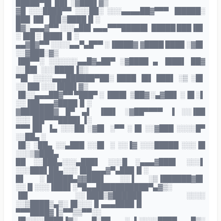
█████▀█▌ ██▌ ░▓███▌▓▒
▓█ ░░░████▀▀ ░░░██░ ░░░▄▄▄▄██▓▀▀▀ ▐█████░
███ ▐█▌ ▐██ ▒████▐▌░
█▓░▄▄▄▓▀▀ ░░░▄██▌▄▄▄▀▀▀█████▌ █████ ███▐█▌
░▐██ ░▐███▌▐▌░
▄▄▓█▓▀▀ ░░░░▄▄▀▄█▀▀ ░▐████▓ ▓████ ████ ░▓█▌
░░▓███░▓▒
▐██▀▀░ ░░░░░░▄▄█▓▄██▀ ░▓████ ▄ ▐███▌ ██▓
░░██▌ ░░░████▐▒░
▀█▌ ░░░░▄▄▄██████▀██░ ████ ▐█▌ ███▌ ░▒ ░█▌
░░▐██ ░░░▐███▌▓▒
▐█░░▄▄▄██▓▀▀ ▀███▀ ░ ▐███▌ ▒██▓ ░▄▓██▌ ░▐█ ░▌
░░▐██▄▄▄▓████▐▌░
▓███████▓ █▀ ▄▌ ▐██▌ ░▓██▀▀▀▀ ▐ ░░▐██
░░░▐██▀▀▀████▌▐░
▀▀▀▐█▌ ▐▄ ░░░██ ░▓█▌ ░▀▀ ░▐█ ░░▓███ ░░░░█▀
░░██▄ ░
▐█░ ░██▄ ░░▄███ ░░█▌ ░ ░░▐▓ ░░░█████ ░░░▐█
░░░▒▓███▄
██ ░░███▄░░░▄███▌ ░░░█ ░▄▄▄▓███▌ ░░░▌
░░░███▌██▄░░░▐██▄▄▄▓▀▄███▐▌░
█▌ ░▐█████▄▓▓███▌ ░░▐ ░▒▐██████▓█▌
░░▐▌░░░▐███▌░▀█▄▄███████████▀▄▓▒░
▐█▌ ░░▐███▒▓██████ ░░░░
░░▒████▒▄▒░▐█░░░▐▌▄▄▄████▐▌
▀▀▀████▓▐▒▀▀▒▒▀▀░░
▐█░░░░████▐▓░ ▀░██ ░▄▌░░░░████ █▒░