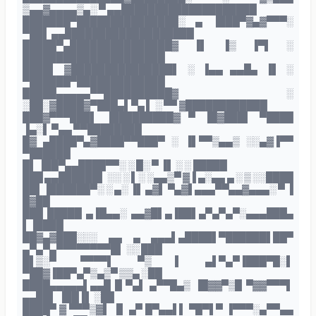
▒▄▄▓▄▄▄▄▒▄░ ▀ ▄▄████████████████████
███████▀███████████████░ ▄ ▐███▀▓▄▓▀▀▀░
▀██▌ ▄▄███████████████████
█████▀▄███████████████▓ ▐▌ ▐▒ ▐▀▌ ░
█████████████████████
████▌ ▓███████████████▌ ░ ▐▄▄ ▄▄█▄ ▐▌ ░
▀██████▀█████████████
█████▄▄▄▄▄▀▀██████████▓ ░
░██░▓████▓▀███▄▌▀▄ ▌ ░ ▀▀ ▓████████████
███▓▀▀▀███▌ ▐█████████▓ ▀ ▐█▓███▌ ▀████
▐▄░▌ ▀▄▄ ▀▀████████
█▓ ▄████▀▄▓████▀▀███▀ ░ ▐▌▀▀▒▄▄▒ ░░▄▓▐▀▀
▀██████
█▌ ▐██▀▄▄████▀▀░ ░ █░ ▀ ▐▌ ░ ░ █████
███ ▄▄██████▌ ░░ ░ ▌░ ░▄▄▒▀ ▓▐ ▄░▄▄ ▄ ░ ▒ ░░████
██▌▐██████▀░ ░ ▄░ ▐▌ ▄▓▌ ▀▄▓▌▄▄▄▀▀▄▄▓▄▄▄░ ▀ ▐
█▓██
███ █████ ▄▐█▄▄░ ▄▄▓█▌▄▐██▌▄▀▄▀▄▀░▄▄▄███▄
▌▐████
██▓▄▓███░░░ ▄▄ ▄ ▄▄▄▌▄████▌▀██████▌██▀
▄▀▄▀▄▀▀▀▀▀▀▀▀█▌ ░░ ███
█▌▒░▀ ▀▀▀▀▌ ▀▒ ▌ ▄▌▀▄▀▐███▀█░▌
▀██▓▐██▀▄▀▒▄▒▀ ▒▒▄ ░██
████▄▄▄▄▄▌▄▄█ █ ▀▄▌ ▄▀▀█▄▒ ▐█▓▓▀▒█ ▀▓▓▀▀▀▌
▄▄██▌ ▐██▐▌ ░██
████▀ ▓ ▀▀▀▒▓▌ ▐▌ ▄▀ █▀▄▄▌▌ ▀█▀▌▀ ▐▀▀▀░▄▀▀▄▄