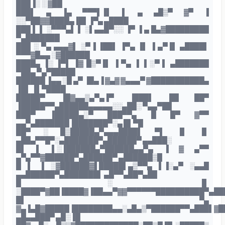
███▐░ ░ ▓██
███▌ ▄ ▐▄ ▀▀▀▌▐▌ ▌ ▄ ▄█▒▀ ▓▀ ▐
░░▀██▓▓████▄▐█▌▐▀▄ ▄████
███ ▌ ▌ ░▀▀▀▄▌ ▌ ░▌▄▄█▀░░ ▐▀ ▐ ▄ █▄▓█████████
▀▄███████
███ ░ ▀▄ ▄▄▄▓▌ ░▀ ▌▐██▌ ▐▀▄ ▐▌ ▐ ▄▀▐▌ ▄████▌
▀▀▀▓█▄▄ ░▓██████
████▄ ▐░ ▐▀▌ ▐▓ █▒▀▐▌ ▐ ▀▄ ▐ ▐ ░▀ ▌ ▄███████
▀██▄ ▀▄▀█████
██████ ▐▄▄ ░█ ▄▀ ▐█▄▐ ▓▄▓ ▓▄▄▄▀ ▓███████████▄
▐█▌ ▐▌▀████
█████▀ ▐█▓▄▄▒▄▀▄▐▀ ▐███▌ ██ ██▀
▐█████▀▀▄██████▄▄▄▄▄░░▄██░ ▀▄▄▀██
███▀ ▐█████▄░▀ ███▀▀▄ █ █▀ ▓▀▀
▄▄▀▄███████▐███████▀░▄ █▌▀█
██▀ ░ █▒█████▄▀▄▄▄████▌ ▀▌ ▐▌ ▐▌
▄██▄▀▀█▀░▄███████▀▄██████▀ ▄▄███░
█▌ ▌ ▌░▐██████▄▀██████▄▄▀▄ ▐ ▓ ▄▀▀
▄▀▄▀▀▓██████▀▄██████▀ ▄██████▒█
█ ▌ ▐ ░▓██████▓▌█████▌▄▒▀▀▄ ▌▐░▄▀ ░▄▄█
▄▄██████▀▄███████▌ ▄█▀▀▄██▀▄██
█ ░ ▐▌
░████▀▓██▐████▓▐██▄▄▀▓▓▀▀▀▀▀▀██████████▀▄██
█▌ ▀▄
▓▄▐▄█▓█████▐████████▄▄░▄█▄▒▀██████▀▀▄███▌▓█
▄█▄▄███▀ ▄█░▐█