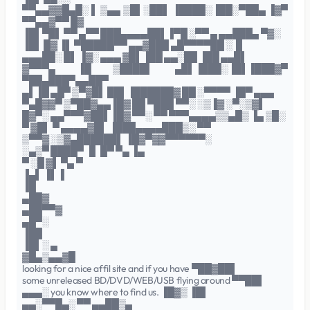
▀▀▄▄▓▓█▄█░ ▌ ▒▄▄ ▒█▌░██▌ ▐████░▐██░▀██▄ ▐▓▀
▀▀▄▄▓▀▀ █▓
▐█▌▀█▌ ▀▀ ▄▀▀ ███▄▄▄▄██▌▐▀█ ░▀▀ ▄ ▄▄███▄ ▀▓░
▐█▌ █▓ ▐▌ ▀█████▀▀ ▄▄▓███ ▄█▀▀▀▀██ ░▐▌
▄▄▄██░ █▌ ▐▓░ ▄▄▄ ▓█▌▐██ ▄▄░██ ▐██ ▄▄█▌
▓▀▀▀▄ ▐█ ▒████▌ ▄█▌▐███░▐█▌▐███▓▀
▀██▄███▀▄▄██▀
▄▌▐█ ▄█▀ ▒▀▓█▌ ██▌▐██████▓ ██ ░▀▀▀▀ ▐█▀ ▄▄▄
▀▄█▓▓▀ ▒▀██▓▄▄▐█▓ ██ ▀███ ▀▀░ ░▒▐▓ ░▀░▒▓▌
█▓▀░ ▄▄▀▀▀▓██▌▐█▓ ▀▀░ ▀▀ ▀▀▀▄▄▄▄▒▒▄█▒ ▐▄ ▒█░
▀ ▓█▌ ▀ ▄▄▄▄▓█▌ ▐███▄▄▄▄███▒░ ▀▀
▒▀▀▓ ░▒▓▄██████▌ ▐█▓▀▓▓▀▀▀▀▀▀░
░▄▒▀ ████▀ ▐▌ █▀ ▀▄ ▐▄
▀ ░█ ▓▌ ▀▄ ▀
▐▄▌ ▐▌▐
▐█
▄██▓
▄██▀▀▓
▄█▀░
▐██
▐█▌░ ▄
▓█▄▒▄▄▓█
looking for a nice affil site and if you have ▀██▓██▌
some unreleased BD/DVD/WEB/USB flying around ▀▀██▌
▄▄▄░ you know where to find us. ▐█▓▒ ▐█▌
▄▄░▀▀█▄░ ▀▀ ▄▄██▒▄