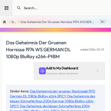
Open sidebar
SiteRips
Das Geheimnis Der Gruenen Hornisse 1974 WS GERMAN DL 1080p BluRay x264-PtBM
18 +
Home
Das Geheimnis Der Gruenen
Hornisse 1974 WS GERMAN DL
added
2026-05-01
1080p BluRay x264-PtBM
Add to My Dashboard
Choose how delivery should start
Similar items:
Das Geheimnis der gruenen Stecknadel 1972
German DL 1080p BluRay x264-SPiCY
,
Das Geheimnis des
blauen Schmetterlings 2004 German 1080p BluRay x264-
SPiCY
,
Das Geheimnis des blauen Schmetterlings 2004