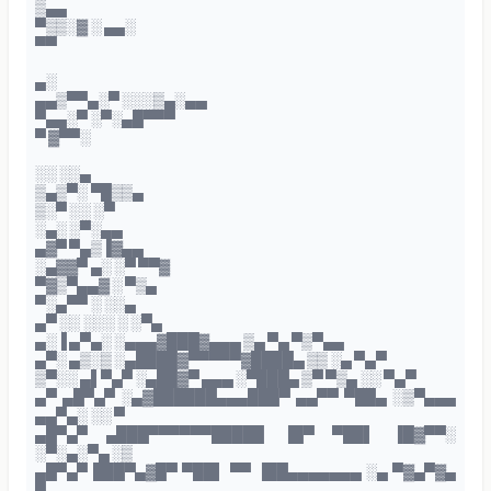
▒▄▄
▀▒▒░▓ ░ ▄▄░
▀▀
▄░
▄▄▒▀▀▄░▀ ░░░▒▄░▄▄
▀▄▄░▀ ░▀░▄█▀▀▀
▀ ▓▀▀░
░░ ░░▄
▒▄▒▀░ ▀█▒▒▄
▒░▀ ░░ ░▀
░▄░ ░▀░▄▄
▄▓▀ ▀▄▒▐▓▄▄
░▄▓▓▀ ▄░ ░▀ ▀▀▓
▀▓▒▀▄▄▓ ░ ▀▒▄
▀░▄▀▀ ░ ░░▄
▄▀ ░░ ░░░ ░ ░▀▄
▄░▐ ▄▀▄░ ░▄▄▄▓███▓▄▄▄ ▒▄ ▀▄ ▀▒▀▄▄
▄▀░ ▄▒░▒ ░▄████▓▀▀▀▀▀▓████▄ ▒▒ ░▄ ▀▄▀
▒▀░░ ▄▌▀▄▀ ░▄██▓▀ ▄▄▄ ░▀███▄ ▒▀ ▀▒▄ ░░ ▀▄▀
▄▀ ▄█▀▄▀ ░▄▓██████▄▄▄███▀ ▄▄▀▀ ▀██▄ ░▒▀▄▄▄
▄▄▀▄░ ░░ ▀
▄█▀▄▀ ▄███▀▀▀▀▀▀█████ ▐█▀ ▀██▌ ▐█▓▀▀░
░▀░▄░▀▄ ░▒
▄█▀▄▀ ███▀▄▓█▀ ▀██▌ ▀▀ ▐██▄▄▄▄▄▄▄ ░▄ ▀▓▄▀▓▄
▀▄