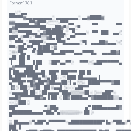
Format 1.78:1
▄▄░ ░▄▄
▀▀▀▀▀▓▄▄ ▄▄▄▄▄▄▄░ ▄▄▄▄▄▄▄▄░ ▄▄▓████▓
▓▓▄▄▄▄▄▀▀▓█▀▀░░░░░▀▀▀▄▄ ▄▄ ▄▄
▄▓█▀▀▀▀▀▀▀▀██▄▄ ▄██▓▀▒▄▄░▀
▀▒▒▀▀▀██▄▄░▄▓██████▄░ ▀▄▄▄▄░ ▀▀ ██▌ ▄▄░
██▀▄▒▀▀░ ░▀▀▒▒▓█▄ ██▀░▄▀▀
░ ▀▀▀▄░▀███▀░▄▄▄▄▀▀█▄▄▄▄▄░▀▌ ▄▄▄██▓▄▄▄░░
▀▀░ ██▄▀ ▀▄▐█ ██▌░▓
░▒░▀█▄ ▀░██▀▀▀█▄▄██▀▀▀▄▄▄▀▀▀█▄ ▄▄▄██▓▌
▄█▌▐█▌ █
▐ ▐█▌ ▐▐█▌ ░██▀▄▄▀▀░ ▀▀▀░░▄██▀▀▀▀▀▀▄
▄▓▀▀▀▀██▌ █
▌ ██▄▄████▄▄█▌ ▐██▀ ▐██▀ ▀▀ ▐█▌ █▌
█▄██▀▀ ▀▀██▄ ▀▒▄ ██░ ░░▐██▌▐█▄▄▄▄▄ ▐
▄▀▀██▀ ▀█▓▄██▀▓██▄▄ ██░▌ ▄ ░░░ ▐████▀▀▀▀▓██
▐▓ ░▐██░ ▀▓█▌ ▐█▌▒▄ ▄▌ ░░░░▄██▀▀
░▄▄▄▄█▌ ██░ ░██ ▄▄▄▄▀██▄▒▒▒▒▒█▌░ ░░░▄██▀░
▄▄█▓▀▀▀▀▀██▓▄ ▐▐█▌ ░▐█▓ ████▄▄▀▓███████▒▒▄
░░░ ██▌░
██▀ ▀▒██▄ ▄▀▐███▄▄▄▄▄█▓
▄███████▄▄▄▄▀██▄▀▄▒▒▒▒▒▒▒░▐█▌░
▀
▒▐█▄▄▄▄▒▀▄██▀▄▀▀▀▀▀▀░▄███████████▀▐▄░▀██▄▒▀
██▌▐