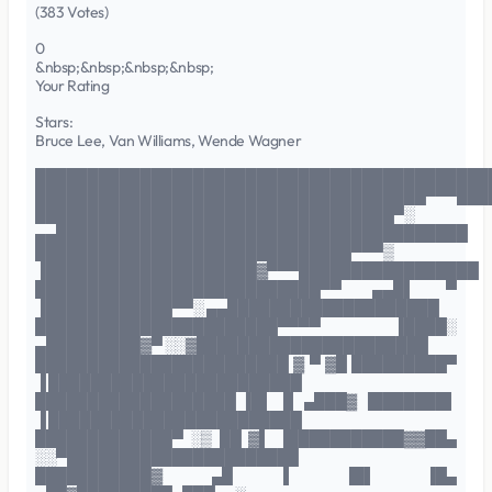
(383 Votes)
0
&nbsp;&nbsp;&nbsp;&nbsp;
Your Rating
Stars:
Bruce Lee, Van Williams, Wende Wagner
███████████████████████████████████████████
█████████████████████████████████████▀▀▀███
██████████████████████████████████▀░
▄▄███████████████████████████████████████
██████████████████████████████▀▀▀▒
▐████████████████████▓▀▀▀█████████████████
███████████████████████████▀▀ ▄▄█▌ ▀
▐████████████▀▀░ ▄▄████████████████████
███████████████████████▀▀▀▀ ▐████░
▄█████████▓▀ ░░▓██████████████████████
████████████████████████ ▓ ▀ ▓█ █████████▀
▐ ████████████████████████
███████████████████ ▐█▌ ▐▌ ▄███▓ ▐███████▌
▐ ████████████████████████
█████████████▀ ░▒ ██ ▓▌ ▐███████████▓▓██▄
░░▀██████████████████████
███████████▓ ▄█ ▌ ▐█▌ ▐█▄