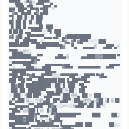
▀▀██▄ ░▀▓░ ▄██▀▀ ▄
▄▄ ▀██▄ ▀█▄ ▄ ▄██▀ ░▀
▀▓▄ ▀█▄ █▌ ▄▓ ▄██
▀▌ ▐█▌ █░ █ ▐██
█▌ ██ ▐▌ ▐▌░██
▐▌ ██ ▐▌ ▄▄▄▄█▌▐██
█ ██ █▌ ▄▄▀▀▀▀░░▀▌▐██
▓▌ ▓█▌ ▄█▀▀▀▀▀▄▄▄ ▄█▀ ▄▓████████▌
▄▄█▌▄██▀██▄░▄▄▄▄▄▄░▀▓▄ ▓▀ ▓█▀▀░░ ░▐██
▀▀▀▀▀▀▀ ▐███▀▀▀▀▀█▓ ▀▄ ▄▄▄▄▒ ▄██▀▄░
▀██▄▄▒░░
▄███████▄▄▀▀ ▄██▄▒ ▄▄███▓▓▓████▌▀
░▄▄▄▄▄▄▄█▓▀
▀░ ░▀██▄░ ▄██▀▀▀▀▓██▄ ▄▄▄▄▄▄▄▄ ▄██▀▀
▀█████▀▀▀▀▀▀▀██▄▄
▀██▄█▀ ▀▓█▄ ▄█▀▀▀▒▒▒▀▀▀ ██▀░ ▄██▀▀ ▀▓█▄
██▌ ▀█▌▀▀▄▄███████ ██▌▐ ▄██▀ ▀█▄
▐█▓ ██ ▐████████▌░██░▌ ▐██░ ▀█▄
▐██ ▐█▌▐████▀▀▄▄▄▐██░▒ ██░ ▐█▌
░▐██░ ░██ ██▀░▄██▀▀▀░██▌▒▒▄ ▐█▌░ ▐██
▄▀▄██▌▒░░ ░░▒▄█▌▐█▀▄██▀ ░██▄▒▒▒▄░▓█▌▒▌ ▒▐█
▀▀▄▄▄▄▄▀▀▄██▀▀█▓▄░░░░░░▒▄██▀▄█▌▐█▀░
▀██▄▀▒▒██▌▌▒░ ▐▒██
██▄▄▄▄▄██▓▀▄▄▄░▀▓███████▀▀ ███ ██░
▀▀███▓███▐▄▒▄ ▒▓▄██▄
██▀▀▀▀▀▒▄▄██████▄▄▐▄▄▄▄▄██▌▐██ ██▒░