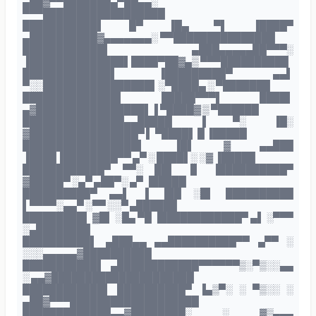
▄██▓▀▀███████▄▀██▄▄░
▀▀▀██████████████████
███████████▌ █▀ ▐█▄ ▀▌ ▐████▀
▄██████████▓▄▄▄▄▄▄▄░ ▀▀███████████████
████████████▌ ▄███▄▄▄▄▄██▀▀▀░
▐██████████████▌████▀██▓▄▒ ▀▀▀██████████
█████████████▌ ▐█████████▀ ▄▄▌
▀░░████████████████▌░▀████▄ ░ ▀███████
██████████████▌ █████▀▀▀▌ ████▌
▄▓████████████████▌▐ ▀████▓ ▒ ▀██████
███████████████▄▄█████ ▐ ▀░ ▐█░
▓████████████████▀ ▌ ▀████▌ █ ▐█████
█████████████████▌ ▐█▌ ▓ ▄▄███
▐████▐████████▀▀ ▄▀ ░ ████▌░ ░▓ ▐█████
████████████▀ ▀▀░ ██▌ ▐▌ ▐██████████▀
▓█████▀ ░▄▀ ▄██▀░ ▄▀ ▐█████
██████████▀ ▄▄▌ ▐ ▐██ ░█▌ ██████████
▌▀▀▀▀░▄▄▀ ░▀▀ ░░▀ ▄██████
█████████▌ ▓█▌ ░█▄ ▀█ ▐████████████▀ ▄▌ ░▀▀▀
░▄████████
██████████▌ ▄███▄▄ ▄▄██████████▀▀ ▄▀▀ ░
░░░▄▄▄▄▄▓██████████
███████████▌ ▄████████████▀▀▀▀▀▀▒░▀▒░░▄▄
░ ▄▄▓█████████████████████
████████████▌ ██████████▀ ▐▄▒▀░ ░ ▀▒░░ ░
▄██▓▀▀▀███████████████████
█████████████▄▄▓████████░ ░ ▓▒▄▄▄