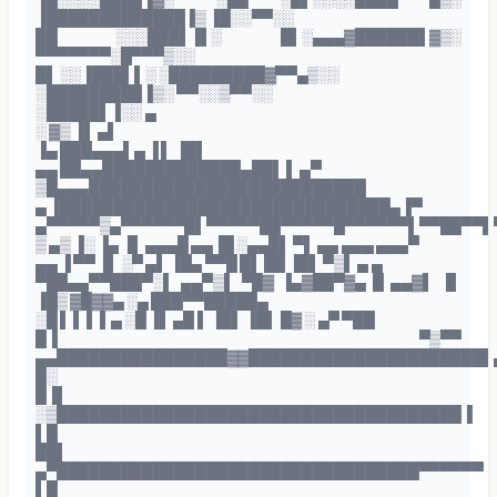
▐█████████████▐▒ ▐█░░▀▀░░
██ ░░░███▌▐▌░ █▌░▄▄▄▓██████▌▓▒░
▀▀▀▀▀▀▀░█▀▀▀▒░░
█▌ ░░▐███▌▌░ ░█████████▓▀▀▄▒░░
░█████████▐▒░ ▀▀░░▒▀▀░░
░█████▌▐░░ ▄
░ ▓▒ ▐▌ ▄▌
▐▄ ███▄▄▄▌▄ ▐ ▌ ▐█▌
▄▄ ██▄▄█████████████▄██▌ ▌ ▄▀
▒█▄▄▄██████████████████████████
▄ ▐███████████████████████████████▄▐▀
▄▀▀▀▀▀▒▄▀▀▀▀▀▀█▌▀▀▀▀▀██▀▀▀▀▀█▀▀▀▀▀▀▌▀▀██▀▀▌
▒ ▄▒ ▐░ ▐▄ ▐▌ ▄▄▄█ ▄▄▐█ ░▄▄█▌ ▀▌ ▄▄ ▄▄▄ ▄▄▄▀
▄▄ ▐ ▀▀ ▐▌ ░▀ ▄▌ ▐█▄ ▀▀█ █▌ ██ ▐█▌ ▀▒▌ ▄ ▄
▀██▄▄▀▀███▀░▌ ▄▄▀▒▌ ▀█▓ ▐▄▓██▀▓▄ █ ▄▄▓▌ ▐▌
▐█▒ ▓█▓▓▄ ░▄ ███▀▀█████▄
░█ ▌ ▌ ▌ ▌▄ ░█ ▐▌ ▄█ ▌ ▐█▌ ▐█▌ █▓ ░ ▄▀ ▀██
█▐ ▀▒▀▀
▄▄████████████████▓▓██████████████████████▌
█░
█▐▌
░▒██████████████████████████████████████▐
▌█
██▌
▄▀██████████████████████████████████▀▀▀▀▀▀
▌█