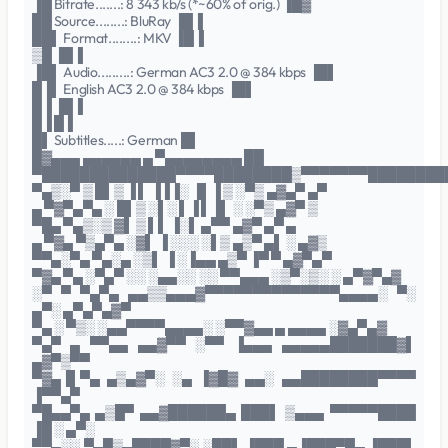
▐█ Bitrate.......: 8 343 kb/s (*~60% of orig.) ▐█▓
██ Source........: BluRay ▐█▐
██▌ Format........: MKV ▐█▐
▒█ ▐█▐
▐█▌ Audio.........: German AC3 2.0 @ 384 kbps ▐█▌
█▐▌ English AC3 2.0 @ 384 kbps ▐█▌
█▐ ▐█▐
█▐ █▐
█▌ Subtitles.....: German █▌
█▓▄▄▄ ▄▄▄▄▄▄ ▄ ▀▄▄▄▄▄▄▄▄ ██
▀██████████████▀▀▀▀████████▒▀▀▀▀▀▀▀████████
▀▄▒░▀ ▒ █▌▒ ▐ ▌ ▐▐▐░ ▐▌▐ ▒ ░▀▒ ▄▓▄▀ ▄▀
▄ ▀▓▀▄▀▄ ░ █▌▒ ░▌░ ▌▐ ▌▐▌ ░ ░▀▒ ▄▓▀ ▒
▀█▄ ▀▄▒░▒ ▓▌ ▒ ▌▌ ▐░▌ ▄▀▀ ▄▓▀ ▄▀ ▄
▄ ▀▓▄ ▀▒▄▀▄ ░▓▌ ▐ ░░░ ░▌▒ ▄▒▀ ▄▌ ░ ▄▓▒
▀▀▄░▀▄ ▀▄░▄ ░▒▌ ▐ ░▐▄▄ ▄▒▀ ▐▀ ▀ ▄▓▀▄▀
▀▓▄ ▀▄ ░▀▄▀ ░░ ░▄▄░░ ░░ ▀▀▄▄▄ ░▒▀░▒░ ░ ▄▀▓▀▄▓
░▀ ▀ ▀▄▀▄ ▄▄▒▒▄▄▄▓▀▀▀▀▀▀▀▀▀▀▀▀▀▀▄▄▄▄░ ▀░
▄▀░ ▄▀▄▀▄▓▀
▀▄ ░ ▀▒░ ░▄▄▀▀▀▀▄▄▄▄░ ░▀▀▓▄▄ ▄ ▄▄▄▄ ░▓▄▀▄▓
▀▄▀ ▄ ▀▀▄▄ ▄▄▓▀▀ ░▀▀ ▐▄▄▄ ▄▄▄▄▄███████▓▌
▄▓▀▒▀▀
▀▓▄▐▌▀▄ ▄▒▄▓▀░ ░▄ ▐▓█▓ ▄▄░ ▄▄████████▀▀▀▀
▐▀▀▄▀
▀█▄▄▀▄ ▄▒█▀ ▄▄▓██████▄ ███▌ ▒▄▄▄ ▀▀▀▀▀████
▐█ ░ ▄▀░
▀▀▄░░ ▀▄█▒▄████▓▀░ ░██▌ ▐███ ▄▐███▀█▄ ▐███▌