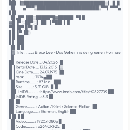
██▌ ▐▓█████████████████████████████▒▌ ▐▌█
▐█ ▄▀▀▀▒██████████████████████▒▀▀▌▀▀▀▄
▌█▌
▐█ ▄█▀ ▐██▒█████▀█▓█████▌ ▀ ▌█
▓█ ▐▀ ░██▀░ ▌▐█▌ ▐ ▀██▌ ▌█
▀█ ▐█▀ █ ▀▌ █
▌█ ▐ ▀ ▐█░
▌█ ▐██
▌▌ ▐██
▐█ ▐▌█
▐▓ Title.........: Bruce Lee - Das Geheimnis der gruenen Hornisse
▐▌
█▌ Release Date..: 04/2026 ▐▌
█▐ Retail Date...: 13.12.2013 ▐▒
█▐ Cine Date.....: 24.07.1975 ▐█
█▐ Year..........: 1974 ▄██
▐█ Runtime.......: 83 Min. ▐██
▐█ Size..........: 5.31 GiB ▐▌█
▐█▌ IMDB..........: https://www.imdb.com/title/tt0827709 ██
▐█ IMDB.Rating...: 5.3 █▌
█▌ █▌
█▌ Genre.........: Action / Krimi / Science-Fiction ▐█
█▌ Language......: German, English ██
▌█▌ ▌█
▐█ Video.........: 1920x1080p █
▐█ Codec.........: x264 CRF25.1 █