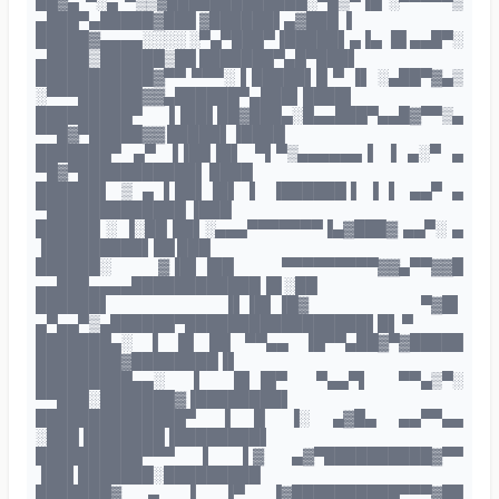
██▓▄ ▀░▄ ▀▒▒▓█████████████░▀█▒▀▐█ ░▀▀▀▀▀▒
▄███▀▄█████▓███ ▓██████▌▄▓███ ▐
█████▓▄▄▄▄░░░░ ░▀▄▀███▀▐█████▌▄▐▄ ▐█ ▄▄█▀░
▄████▒██████▒██ ███████▀▄█▀███▌
███████████▓▀▀ ▀▀▀░ ▌█████▌█ ▀ ▐▌ ░▄██▀▓▄▒
░▀▀▀██████▓▓▄██████▀▄███▌████▌
█████████▀ ▐▐██▌██▓███▄░█▄▄███▀▄▄█▓▀▀▒▄
▀▀█▓▀█████▓▓ █████▌▐████
███████▀ ▄▀ ▐▐██▐█▌ ▀▌▀▒▄▄▄▄▄▄▐ ▐ ▄░▀ ▄
▀█▓▀███████████▌ ████
██████▌ ▒ ▄ ▌██▌▐█▌ ▌ ▐██████▐ ▐ ▌ ▄▄▀ ▄
▀█████████████ ▐███
██████ ░ ▐░██ ██▌░▄▄▄▀▀▀▀▀▀▀▐▄▓███▓ ▄▄▀░ ▄
▐█████████▌██ ███
██████░ ▓▐█▌▐██ ▀▀▀▀▀▀▀▀▀▓▓▄▀▀▓▓█
▄▄███▄▄▄▄████████████▐█ ░██
██████▌ ▐▌▐█▌▐█▓ ▀▓█▌
▄▀▄▄▀▒▄██████▀█████████████████▌█▌ ▀
███████▄░ ▐ ▐█ ██ ▀▀▄▄ ▐█▀▀▄██▓▀▓█████
████████▓████████▐▌
█████████▄▄░ ▌ █▌▐█▀ ▀▄▄▀▌ ▀▀▄▒▀░
▀▀███░███████▓▐████████▌
██████████████▀ ▐ █ ▐░ ▄▓█▄ ▄▄▀▀▄▄
░███▐███████▐████████▌
██████████▀▀▀ ▌ ▌▓ ▄▓▀██████████▓▀▀
▐██▌███████░█████████
███████▓ ▄ ▐ ▐▀ ▐▓██████████▀▀▀▓██