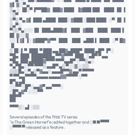
▓▌ ▓ ░▀ ▄
▒▄ ░ ▐█░▀▐▀▀██▓ ▐██▓ ███▌ ▐▓███ ██▌ ▐███ ▐█ ▐
░▒▀
▒▀▒ ▀▄ ▓▌ ███ ▄███▌ ███░ ▓███ ░███ ███▌ ░▀ ▐█ ▐
▒▄▀░
▀▒▒▀▄░░░ █▌ ███▄███▓▌ ▐██▌ ▓██▌ ▐███ ▐███ ▌
█▌ ▓ ░░▓
░░ ▌▓▌▐░ ▓███▀▓▀▀ ▐██▌ ▐██▌ ▄██▌▌ ███▌ ░▀ █▓
▐▌
▒▐█░▌▀ ▐██▌▀ ███ ▄▄ ██▓▄███▀ ▐███ ▄█▀ ▐▀░
▀█▄ ▐██▌ ███████▄ ▀▀▓▀▀▀ ▐██▌ ░▄█▀ ▀ ▄▄
▀█▄ ▐██ ▄████▓▀▀▀ ▀▀▀▄▄█▀ ░▀▀▒▄░
▀▄▀█▄░ ▀▀ ▀▀▀▒ ▄▄█▀ ▄▒ ▀░░▓░░▒▒
▒▒▒█▄░ ▀▄▒▀▓▄▄░ ▄▄▄█▀▀▓ ▄▄▀ ▀▀▀▀
▀ ▀▀▄▄▀▀▀▀▄▄▄▄ ▄▄▄▄▓▓▀▀▀▀ ░▀▀
█▀▄ ▄█
░░▀▀ ░█▀░▄▄▓▀ ▄▄▀▀▀░
░█▀▄▓▀ ░ ░░▀▀
██▀▀
▀▀
▀▀▀▒░ ▄▌░▒▒
Several episodes of the 1966 TV series
"e;The Green Hornet"e; edited together and ░■■▀▀▀
░▀▀▀ ▀ released as a feature.