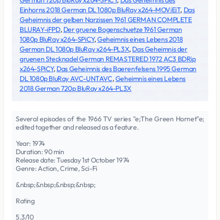
German 720p BluRay x264-SPiCY
,
Das Geheimnis des
Einhorns 2018 German DL 1080p BluRay x264-MOViEiT
,
Das
Geheimnis der gelben Narzissen 1961 GERMAN COMPLETE
BLURAY-iFPD
,
Der gruene Bogenschuetze 1961 German
1080p BluRay x264-SPiCY
,
Geheimnis eines Lebens 2018
German DL 1080p BluRay x264-PL3X
,
Das Geheimnis der
gruenen Stecknadel German REMASTERED 1972 AC3 BDRip
x264-SPiCY
,
Das Geheimnis des Baerenfelsens 1995 German
DL 1080p BluRay AVC-UNTAVC
,
Geheimnis eines Lebens
2018 German 720p BluRay x264-PL3X
Several episodes of the 1966 TV series "e;The Green Hornet"e;
edited together and released as a feature.
Year: 1974
Duration: 90 min
Release date: Tuesday 1st October 1974
Genre: Action, Crime, Sci-Fi
&nbsp;&nbsp;&nbsp;&nbsp;
Rating
5.3/10