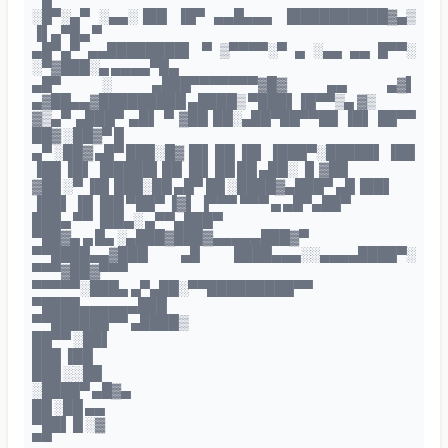
░█▀░▄▀ ░▄▄░▐██ ▐█▀ ▄▄█▄▄▄ ▐██████████▓▄▒
▐▌▄▀█▄ ▀
▄█▀▄▀ ▄▄████████▌ ▀ ▒▀▀▀▀░▀ ▄ ░▄▄ ▄▄ █▀▀░
░▀▓███░▄ ▄▄▄▄▀█▄
▄█▀ ░ ▄███▀▀▀▀▀▀▀▓█▓ ▄▄ ▄▓▌
▄▓██▄▄▓█████████ ▄████▒ ▀███▌▐█▀▀▒▄ ▓▒
▓▒▄▀ ▄███▀ ▄█▌ ▀ ▓██ ██░▄██▀██▀▀██ ▐█▌ ██▀▀
██▓ ░██▓▀ █
▄▀ ░██▓ ▄█▀ ███░█▓▐█▌ ██ ▐█▌ ▐███▀░█████▌ ▐██
▐██ ▐█▌ ▐█████▌██ ▐█▌ ██ ██ ▄██░ ▐▌▓██
▓██ ░▀ ▐█▌███░██ ▄█▀ ██ ░████▓▄███▀ ▄█▐██▌
▐██▌ ▐█ ▐██ ▀██▀ ▐▓▌ ▐▀▀▀ ▀▀▀ ▄ ▄█▀▄██▀
███▄ ▀▀ ▐██▄░ ▄▀▀▄███▀
▀██▓▄ ▄ █▄ ░▄███▓███▓▄▄▄▄▄███▓▀
▀▀████▄▄▓███ ▄█ ████▄▄▄░░▄▄▄▄████▀░
▀▀▀▓██▓▀▀▀
▀▀▀▀▀░███▄ ▄▀▄██░▀▀█████████▀▀
▀████▄▄▄▄▄▄███
▀▀██████▀▀ ▄████▒
██▀▀ ░██▌
███ ▐██
███ ░░██
░████▀ ▄█▓▄
██ ░██ ▄▄
▀██▌ █ ░▓
▀▀