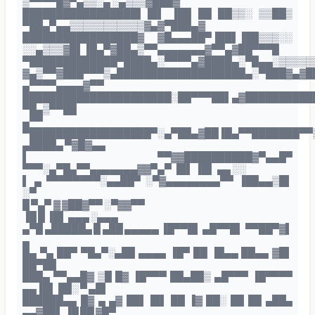
▒▀▀▀▀█▓▀▄▒▒░▄ ░▄▒▒▒▓███▓
█████████████████▌▐█▌ ▐██ ██ ██▒▒░ ▒▒██▒
▀██▄▀▄▄▒▒▒▒▒▒▒▒▒▒▒▓▄▓▀███▄▓
█████████████████▓ ▓█▄▄▄██▀▐██▌▐██▒▒▒░░
░░▄▒▒▒▓█▌▐█▄▀▓██▄▒▀▀▄▄▄▄▄▄▄▓▀▀▄▓██▀▀▀█
▀█████████████▀████▄░▀▀▀▀▄▓████▄░▀█▄▄░▒▒▒▒▒
▓▄▒▀▀▓███▀▀▀▒▄███████████████████▄░▀███▓▄▓█
▄▀▀▀▀▄▄▄▄▓▀▀
██████████████████████░██▀▀▀██▌▄▓██████████
▀█▄▒▀▀██
▄▀▀
▀██████████████████▀░▄▀██▄▓██▐█▄▀▀███████▀▀
▄████▄ ▀▓█▓▄▄
▌ ▀▀▓▓██████████▓▀▄▄█▀
▀▀▀░▄▀█▄▀▀▄▄▄▄▄▄▄▓▓▀▄▀ ▐█▌ ▐█▌ ▄▄ ░░
▌ ▄ ▀▀▀▀▀▀▀▀░▄▄██▀ ░▀▓▄▄▄▄▄▄▄▄▀▀ ▐██▄▄▒█▌
░▀
█ ▀▄▀ ▓ ▓██▓▀▀ ░▀▓▓▀▀
▐█ █ ▐█▌ ▄▄▄ ░▄▄▄
▄▀█ ▄█████▄ █ ▄██ ▄▄▄▄▄ ▐█▀▀█▌ ▄█▀▀█▌ ▀▀██▀▓▌
▄
█▄ ▀▄ ██▀ ▀█▄▀░▄██ ▄▄▄▄ ▐█▀ ██ ▐█▄▄ ██▄▄ ▓█▌
██▀██
███▄ ▀▀▄▄█▓ ▒█ █▓ ▐█▀▀▀ ██▄██▒ ▄█▀▀▀ ▐█▀▀▀▀
▄▄▐█▌ ██░ ▀ ▄█▌
██████▄▄ █▓ ▄ ▄▓ ██▌▐█▌ ██ ▐▓ ██░ ██ ██ ▄██▄
▄▄▓██▌ ▐█ ██ ▓█▀