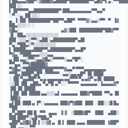
▌██▄▄▄▓██▀▒▓███▓▄████▀███████▀▀▄█▓▀▌▄░▀▀███
██▌▒░
▌▐█▀▀▀▀▄▄█████████▀▐██▄▄▄▄▄▄▄▄▀▀▄▄▀
░▀░░▄ ▐█▌▒▒░
▄ ▐░██ ████████▀██▀▀▄██▀ ▀▀▀▓▒▄▄▒▀▀ ▀ ▐▓
██▄▒▒▒░░ ░
▓█▄░ ▄▓▒██▌▐████████▀██▓▀▀
▐▌░██▄▒▒▒▒▒▒▒▒▒▒▒▒
██▌░▒▒▄▒▀▀▒▄██░▄████████▀▄█▌
▀▄░▀██▄▒▀▒▒▒▒▒▒▒▒
▌▐████▄▄▄███▀▀▄████████▀▄▄█▀
▀▓▄░▀███▄▄▄▒▒▒▄▄
▄▐█▌▄▄▒▀▀▒▄▄▓█▄▒▀▀▀▀▒▄▄▀█▀░
▀▀▄▄░▀▀▓█████▓
▀▓█▄▒▀██████▀███▀▀▀▀▓▄▄▀ ▀▀▀▄▄▄▄▄▄▄▄
▀▀█▄▐███▀▄█▀ ░▀▀▀▀▀ ░▄▄▒▄▄ ▄█▀ ▐█ ▐███
░▐█▌▀▄▄██▀ ▀▄ ▄ ▄▄▄▄▄▄ ▄▄▀▀▀ ▀▄ ▄▓▀ ▄ █▌ ████
░▒█▌▐█▌ ▄██▄ ▀▄▀█ ▄▀░░ ▀▀▀▀ ▄▄▄▄▄▄░▐▄▄▄▄▓▀
▐█▌ █▌ ████
▐▐█▌▐█▌ ████ ▄▄▒▒▒▄▌ ▄▄▄▄▄▄ ▐██▓▀███▌ ▀▀▄ ▐█
▐██▓
▄▌██░███ ▄ ▐▀░ ▄▄▄▄▄ ▐██▓▀▓██▌▐██▌ ░██▒ ▒█ █▄
▀██
▄▀▄██▀▐█▌█ ▀▀ ▄▄▄ ▐▒▌ ▒███▓█▀ ▐██▌ ▄██▒
██▌███▀ ▒▄█ ▀██▄▀
▄██▀▄▓█▓▐█ ▌▒▒▓▌▄ ▐▌▌ ███ ▄▄▄ ██████▌ ▓██▀
▐█▌ ▄▄░░ ▀▀