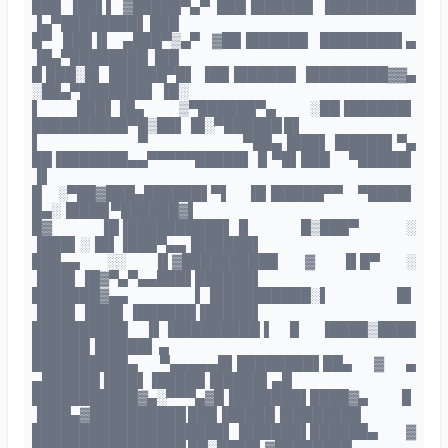
███ ▐██▌▌ ▓█████▀▄▀ ███▐██████ ▐█████████
▐▄▀████████▌ ███
█▀ ███▐▌ ▄███▀▒▄▀ ▓██▐██████ ████████▌▄
▐█▄▀████████ ▐██
█ ███░█▌ ██████▀█▌ ▐██▐██████ ▐████████▓▓▄
░██▄▀███████▌ ▐█░
▌ ███▌▐█▄ ▒▀██████▀▄ ░██▐██████▌
██████████▀█▒██▌▐█░▀██████ █▌
▌ ▀ ▀██▄▐███▌▐█████▌▀▄
██▐███████▄▄▀▀▀▀▀█████▌▐▌▀█▌███ ▀█████▌
▐▌
█ ░▀██▓███▄██████▌▀▌ ▐█▐█████▀▀ ▀████▌
█▄░▐████ ▀██████▓▌
█▓ ▐█▐██████████▌▐▌ █▒███▀ ░
▐███▌░▐█▌▐███▀▄▄▐██████▌
███▄▄ ░░ ▐▌▓██████████ ▓ ▐▌█▀ ░
▐███▌▐█▓▀▄▀▄▄███▌██████▌
███████▓▄▄ ▌▐██████████░▌ █▌
▐███▌▐███▌▐██████▐█████▌
██████████ ▐▌▐█████████▐ ▐▌ ▐████▒████
██████▐█████▌ ▄
██████████▄ ▀▄▄▄▄▄█▌████████▌██▄ ▓ ▄
▄██████▐███▌▐█████▐█████▌▄█
███████████▓▄░▀▀▀▄▓█▐███████▌████▓▄ ▐▌
▐███▄▓██████████ ███▐█████▐████████
████████████████████▌▐██████▌██████▄ ▓