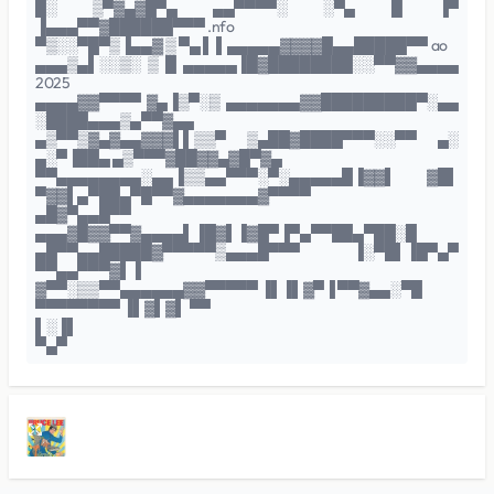
█░ ▒▀▓▄▓█▀▄ ▄▄▀▀▀▀░ ░▀▄ █ ▐▀
▐▄▄▄▀▀▓██████▀▀▀ .nfo
▀▒░░▀█▀▒▐▄▄▓ ▒ ▀▄ ▌ ▌▄▄▄▄▄▓▓▓▓█▄▄█████▀▀ ao
▄▄▄▒▄▌░░▒░ ▒ █ ▄▄▄▄▄▐█▓████████░░▀▀▓▓▄▄▄▄
2025
▄▄▄▄▓▓▀▀▀▀ ▓▄▐▒▀░▒ ▄▄▄▄▄▄▄▓▓█████████▀░▄▄
░████▄▄▄▒▄▀▀▓▄▄
▄▒▀▀▒▓▄▓▄▄▓▓▓▌▌▒▒▀ ▒▄██▓████▀▀▀░░▀▀ ▄░
▄░▀▐██▄ ▄▒▀▀▀▓██▓▓▄▓█▀▓▄
▀▀▄▄▄▄▄▄▄▄░▄▄▐▒▒▄▄▀▀▀░▀░▄▄▄▄▄█▐▓▓▌ ▓█▌
▀▓▓▌▄▀██▄▀█▀▀▓▄▄▄▄▄▄▄▓▀▀▀▀
▄█▓▀▄▄█▀▀
▄▄▄▓█▓▓▀▀▓▄▄▄▄▌▐█▓▌▐▓█▀▐▀▄▀▀██▄▀██░█
▄█▀▀▄▄█████▓▀▀▀▀▀▒▄▄▄█▀▀▀ ▐░▀█▌▐█▀▄▀
▀▀▄▄▀▀▀▓▌▐
▓▀▀░▒▒▀▀▄▄▄▄▄▄▓▓▀▀▀▀▀ ▐▌▐▌▓▀▐ ▀▀▓▄▄░▀█
▀▀▀▀▀▀▀▀ ▐▌▓▌▓▌ ▀▀
▌░▐▌
▀▄▀