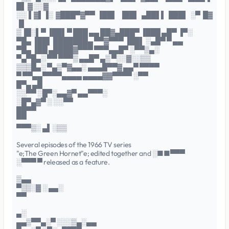
█▌ ▓ ░░▓
░░ ▌▓▌▐░ ▓███▀▓▀▀ ▐██▌ ▐██▌ ▄██▌▌ ███▌ ░▀ █▓
▐▌
▒▐█░▌▀ ▐██▌▀ ███ ▄▄ ██▓▄███▀ ▐███ ▄█▀ ▐▀░
▀█▄ ▐██▌ ███████▄ ▀▀▓▀▀▀ ▐██▌ ░▄█▀ ▀ ▄▄
▀█▄ ▐██ ▄████▓▀▀▀ ▀▀▀▄▄█▀ ░▀▀▒▄░
▀▄▀█▄░ ▀▀ ▀▀▀▒ ▄▄█▀ ▄▒ ▀░░▓░░▒▒
▒▒▒█▄░ ▀▄▒▀▓▄▄░ ▄▄▄█▀▀▓ ▄▄▀ ▀▀▀▀
▀ ▀▀▄▄▀▀▀▀▄▄▄▄ ▄▄▄▄▓▓▀▀▀▀ ░▀▀
█▀▄ ▄█
░░▀▀ ░█▀░▄▄▓▀ ▄▄▀▀▀░
░█▀▄▓▀ ░ ░░▀▀
██▀▀
▀▀
▀▀▀▒░ ▄▌░▒▒
Several episodes of the 1966 TV series
"e;The Green Hornet"e; edited together and ░■■▀▀▀
░▀▀▀ ▀ released as a feature.
▒▄▄
▀▒▒░▓ ░ ▄▄░
▀▀
▄░
▄▄▒▀▀▄░▀ ░░░▒▄░▄▄