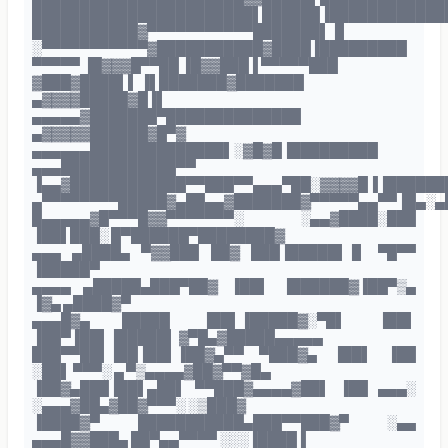
███████████████████████▌██████▐████████████
███████████▓▀▀▀▀▀▀▀▀▀▀▀███████▌▐▌
░▀▀▀▀▀▀▀▀▀▀▀▓███████████▓████▐█████████
▀▀▀▀▀ ▐█▓▓▓█▀▀██ ▐█▓▓███▐ ▀▀▀▀▀███
▓███▓████▌▌ ▐▌███████▓███████
▄▓▓▓▓█████▓█▐▌
▄▄▄▄▄▓███████▀██████████████
▄▓▓▓▓▓██████▓█▀▓
▄▄▄▄▄▄██████████████▌░▓█▓█▐█████████
▄▄▄████████████▀▀
▐▄▄▓████████████▀▀███▀▀▄▄▄▀██░▓▓▓▓█▐▐██████
▄▀▀▀▀▀▀▀▀█████▓▄██▄▄▓███████▓▀▀▀▀▀▄▄▀▀▐█▄░▄
█▄▄▄▄▄▓█▀▀▀█▓▓▀▀▀▀▀▀▀░ ░▄▄▓████░███
▐██▌███░ █▀██████▀████████▓
▄▄▄ ▄████▄ ▀▓▓███ ██▓ ███▐█████▌▐▌ ▀█▀▀
▐█████▀
▄▄▄▄ ▄█████▄███▀██▓ ▐██▌ ▐██████▓▐██▀▒▄
▐▓▄ ▄████▓▀
▄▄▄█▓▄ █████ ▐██▌▐█████▓░▀█▌ ▐██▌
▐██▀▐██▌▐█████▌ ▓▀█▄▓█████▄▄▄▄▄
███▀▀██▌▐██▐██▌▐██▓▄▀▀ ▀███▓▄ ▐██▌ ▐██
░██▌ ▀▀▀░ ▄ ▀▒▄▄▄▄▓██▓▀▀▓█▄
▐██▓▄███▐██▌▄██▌ ▀▀███▓▄▄▄▄▓██▌ ▐██ ▄▄▄░
░▄▄▄▓██▄▓██▓▀▀▀░ ░▒███▓
▐████▓▀ ███████████▄███▀▀███▓▀ ░▄▄
▄▄▄█▓▓███▄ ██▀▄▄▀▀▀▀ ░░░▐████▐