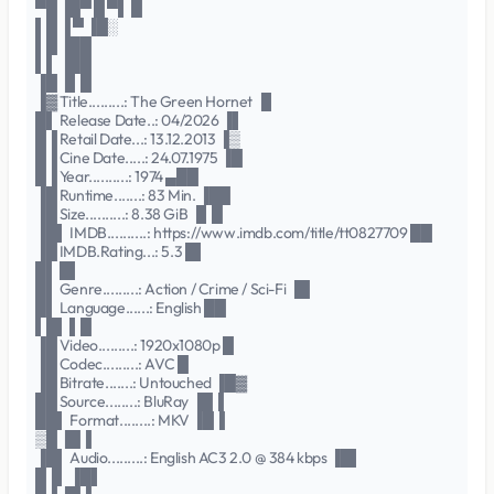
▀█ ▐█▀ █ ▀▌ █
▌█ ▐ ▀ ▐█░
▌█ ▐██
▌▌ ▐██
▐█ ▐▌█
▐▓ Title.........: The Green Hornet ▐▌
█▌ Release Date..: 04/2026 ▐▌
█▐ Retail Date...: 13.12.2013 ▐▒
█▐ Cine Date.....: 24.07.1975 ▐█
█▐ Year..........: 1974 ▄██
▐█ Runtime.......: 83 Min. ▐██
▐█ Size..........: 8.38 GiB ▐▌█
▐█▌ IMDB..........: https://www.imdb.com/title/tt0827709 ██
▐█ IMDB.Rating...: 5.3 █▌
█▌ █▌
█▌ Genre.........: Action / Crime / Sci-Fi ▐█
█▌ Language......: English ██
▌█▌ ▌█
▐█ Video.........: 1920x1080p █
▐█ Codec.........: AVC █
▐█ Bitrate.......: Untouched ▐█▓
██ Source........: BluRay ▐█▐
██▌ Format........: MKV ▐█▐
▒█ ▐█▐
▐█▌ Audio.........: English AC3 2.0 @ 384 kbps ▐█▌
█▐▌ ▐█▌