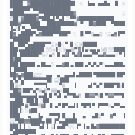
████▌ ▓███████████████▌ ░ ▐▄▄ ▄▄█▄ ▐▌ ░
▀██████▀█████████████
█████▄▄▄▄▄▀▀██████████▓ ░
░██░▓████▓▀███▄▌▀▄ ▌ ░ ▀▀ ▓████████████
███▓▀▀▀███▌ ▐█████████▓ ▀ ▐█▓███▌ ▀████
▐▄░▌ ▀▄▄ ▀▀████████
█▓ ▄████▀▄▓████▀▀███▀ ░ ▐▌▀▀▒▄▄▒ ░░▄▓▐▀▀
▀██████
█▌ ▐██▀▄▄████▀▀░ ░ █░ ▀ ▐▌ ░ ░ █████
███ ▄▄██████▌ ░░ ░ ▌░ ░▄▄▒▀ ▓▐ ▄░▄▄ ▄ ░ ▒ ░░████
██▌▐██████▀░ ░ ▄░ ▐▌ ▄▓▌ ▀▄▓▌▄▄▄▀▀▄▄▓▄▄▄░ ▀ ▐
█▓██
███ █████ ▄▐█▄▄░ ▄▄▓█▌▄▐██▌▄▀▄▀▄▀░▄▄▄███▄
▌▐████
██▓▄▓███░░░ ▄▄ ▄ ▄▄▄▌▄████▌▀██████▌██▀
▄▀▄▀▄▀▀▀▀▀▀▀▀█▌ ░░ ███
█▌▒░▀ ▀▀▀▀▌ ▀▒ ▌ ▄▌▀▄▀▐███▀█░▌
▀██▓▐██▀▄▀▒▄▒▀ ▒▒▄ ░██
████▄▄▄▄▄▌▄▄█ █ ▀▄▌ ▄▀▀█▄▒ ▐█▓▓▀▒█ ▀▓▓▀▀▀▌
▄▄██▌ ▐██▐▌ ░██
████▀ ▓ ▀▀▀▒▓▌ ▐▌ ▄▀ █▀▄▄▌▌ ▀█▀▌▀ ▐▀▀▀░▄▀▀▄▄
███▐░ ░ ▓██
███▌ ▄ ▐▄ ▀▀▀▌▐▌ ▌ ▄ ▄█▒▀ ▓▀ ▐
░░▀██▓▓████▄▐█▌▐▀▄ ▄████
███ ▌ ▌ ░▀▀▀▄▌ ▌ ░▌▄▄█▀░░ ▐▀ ▐ ▄ █▄▓█████████
▀▄███████