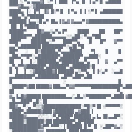
███ ░ ▀▄ ▄▄▄▓▌ ░▀ ▌▐██▌ ▐▀▄ ▐▌ ▐ ▄▀▐▌ ▄████▌
▀▀▀▓█▄▄ ░▓██████
████▄ ▐░ ▐▀▌ ▐▓ █▒▀▐▌ ▐ ▀▄ ▐ ▐ ░▀ ▌ ▄███████
▀██▄ ▀▄▀█████
██████ ▐▄▄ ░█ ▄▀ ▐█▄▐ ▓▄▓ ▓▄▄▄▀ ▓███████████▄
▐█▌ ▐▌▀████
█████▀ ▐█▓▄▄▒▄▀▄▐▀ ▐███▌ ██ ██▀
▐█████▀▀▄██████▄▄▄▄▄░░▄██░ ▀▄▄▀██
███▀ ▐█████▄░▀ ███▀▀▄ █ █▀ ▓▀▀
▄▄▀▄███████▐███████▀░▄ █▌▀█
██▀ ░ █▒█████▄▀▄▄▄████▌ ▀▌ ▐▌ ▐▌
▄██▄▀▀█▀░▄███████▀▄██████▀ ▄▄███░
█▌ ▌ ▌░▐██████▄▀██████▄▄▀▄ ▐ ▓ ▄▀▀
▄▀▄▀▀▓██████▀▄██████▀ ▄██████▒█
█ ▌ ▐ ░▓██████▓▌█████▌▄▒▀▀▄ ▌▐░▄▀ ░▄▄█
▄▄██████▀▄███████▌ ▄█▀▀▄██▀▄██
█ ░ ▐▌
░████▀▓██▐████▓▐██▄▄▀▓▓▀▀▀▀▀▀██████████▀▄██
█▌ ▀▄
▓▄▐▄█▓█████▐████████▄▄░▄█▄▒▀██████▀▀▄███▌▓█
▄█▄▄███▀ ▄█░▐█
██▓▄ ▀░▄ ▀▒▒▓█████████████░▀█▒▀▐█ ░▀▀▀▀▀▒
▄███▀▄█████▓███ ▓██████▌▄▓███ ▐
█████▓▄▄▄▄░░░░ ░▀▄▀███▀▐█████▌▄▐▄ ▐█ ▄▄█▀░
▄████▒██████▒██ ███████▀▄█▀███▌
███████████▓▀▀ ▀▀▀░ ▌█████▌█ ▀ ▐▌ ░▄██▀▓▄▒
░▀▀▀██████▓▓▄██████▀▄███▌████▌