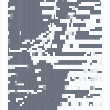
█████████████▌ ▐█████████▀ ▄▄▌
▀░░████████████████▌░▀████▄ ░ ▀███████
██████████████▌ █████▀▀▀▌ ████▌
▄▓████████████████▌▐ ▀████▓ ▒ ▀██████
███████████████▄▄█████ ▐ ▀░ ▐█░
▓████████████████▀ ▌ ▀████▌ █ ▐█████
█████████████████▌ ▐█▌ ▓ ▄▄███
▐████▐████████▀▀ ▄▀ ░ ████▌░ ░▓ ▐█████
████████████▀ ▀▀░ ██▌ ▐▌ ▐██████████▀
▓█████▀ ░▄▀ ▄██▀░ ▄▀ ▐█████
██████████▀ ▄▄▌ ▐ ▐██ ░█▌ ██████████
▌▀▀▀▀░▄▄▀ ░▀▀ ░░▀ ▄██████
█████████▌ ▓█▌ ░█▄ ▀█ ▐████████████▀ ▄▌ ░▀▀▀
░▄████████
██████████▌ ▄███▄▄ ▄▄██████████▀▀ ▄▀▀ ░
░░░▄▄▄▄▄▓██████████
███████████▌ ▄████████████▀▀▀▀▀▀▒░▀▒░░▄▄
░ ▄▄▓█████████████████████
████████████▌ ██████████▀ ▐▄▒▀░ ░ ▀▒░░ ░
▄██▓▀▀▀███████████████████
█████████████▄▄▓████████░ ░ ▓▒▄▄▄
▒▄▄▓▄▄▄▄▒▄░ ▀ ▄▄████████████████████
███████▀███████████████░ ▄ ▐███▀▓▄▓▀▀▀░
▀██▌ ▄▄███████████████████
█████▀▄███████████████▓ ▐▌ ▐▒ ▐▀▌ ░
█████████████████████