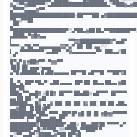
▓▄▒▀▀▓███▀▀▀▒▄███████████████████▄░▀███▓▄▓█
▄▀▀▀▀▄▄▄▄▓▀▀
██████████████████████░██▀▀▀██▌▄▓██████████
▀█▄▒▀▀██
▄▀▀
▀██████████████████▀░▄▀██▄▓██▐█▄▀▀███████▀▀
▄████▄ ▀▓█▓▄▄
▌ ▀▀▓▓██████████▓▀▄▄█▀
▀▀▀░▄▀█▄▀▀▄▄▄▄▄▄▄▓▓▀▄▀ ▐█▌ ▐█▌ ▄▄ ░░
▌ ▄ ▀▀▀▀▀▀▀▀░▄▄██▀ ░▀▓▄▄▄▄▄▄▄▄▀▀ ▐██▄▄▒█▌
░▀
█ ▀▄▀ ▓ ▓██▓▀▀ ░▀▓▓▀▀
▐█ █ ▐█▌ ▄▄▄ ░▄▄▄
▄▀█ ▄█████▄ █ ▄██ ▄▄▄▄▄ ▐█▀▀█▌ ▄█▀▀█▌ ▀▀██▀▓▌
▄
█▄ ▀▄ ██▀ ▀█▄▀░▄██ ▄▄▄▄ ▐█▀ ██ ▐█▄▄ ██▄▄ ▓█▌
██▀██
███▄ ▀▀▄▄█▓ ▒█ █▓ ▐█▀▀▀ ██▄██▒ ▄█▀▀▀ ▐█▀▀▀▀
▄▄▐█▌ ██░ ▀ ▄█▌
██████▄▄ █▓ ▄ ▄▓ ██▌▐█▌ ██ ▐▓ ██░ ██ ██ ▄██▄
▄▄▓██▌ ▐█ ██ ▓█▀
████████▄▀██▄ ▀▀▀ ▄██▀ █▀ ▓█ ▐█░█▌ ▓█▓▓▀▀▀▀▀
▀▀▀▀▀ ▐▀▀ ▐█▄▄▄██ ▄█▀
█████████▓ ████████▀ ▄██▒ ▐█▄▄██▓█▌ ▀▀▀▀ ▄ ▀
███████▀ ▄█▒▀ ▀▀█▄ ▒▒▀▀██▄ ▀▀███▀ ▀
▄ ▒▀▀ ▄▄█▀ ▒██ ██▄▓▀██ ▐█▀▓█