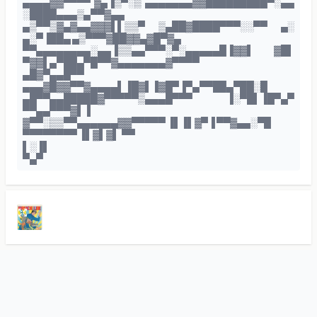
▄▄▄▄▓▓▀▀▀▀ ▓▄▐▒▀░▒ ▄▄▄▄▄▄▄▓▓█████████▀░▄▄
░████▄▄▄▒▄▀▀▓▄▄
▄▒▀▀▒▓▄▓▄▄▓▓▓▌▌▒▒▀ ▒▄██▓████▀▀▀░░▀▀ ▄░
▄░▀▐██▄ ▄▒▀▀▀▓██▓▓▄▓█▀▓▄
▀▀▄▄▄▄▄▄▄▄░▄▄▐▒▒▄▄▀▀▀░▀░▄▄▄▄▄█▐▓▓▌ ▓█▌
▀▓▓▌▄▀██▄▀█▀▀▓▄▄▄▄▄▄▄▓▀▀▀▀
▄█▓▀▄▄█▀▀
▄▄▄▓█▓▓▀▀▓▄▄▄▄▌▐█▓▌▐▓█▀▐▀▄▀▀██▄▀██░█
▄█▀▀▄▄█████▓▀▀▀▀▀▒▄▄▄█▀▀▀ ▐░▀█▌▐█▀▄▀
▀▀▄▄▀▀▀▓▌▐
▓▀▀░▒▒▀▀▄▄▄▄▄▄▓▓▀▀▀▀▀ ▐▌▐▌▓▀▐ ▀▀▓▄▄░▀█
▀▀▀▀▀▀▀▀ ▐▌▓▌▓▌ ▀▀
▌░▐▌
▀▄▀