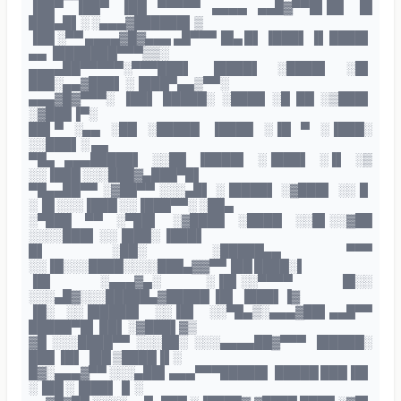
▐██▀ ▐██▀ ▐██ ▀▀▀▀▀ ▄▄▄▄ ▄▄█▓▀▀█▌██ ▐█
███▄█▌░ ░▄▄▄▓██████▌▒
▐██ ░▀▀ ▄▄▄▄▓█▓▄▄▄ ▄█▀▀▀▐█▄ █▌ ▐███▌ ▐▌ ████▌
▄▄ ▐███████▀▀▀▒▒░
▄▄▄▄██▀▀▀▀▀░▀▀▀███▌ ▐████▌ ░████▌ ░█▌
███░▄▄▓███▌ ░▐███▀▄▄▒▀▀░
▄▄▄▓█▓▀▀▀░ ▐██▌ █████░ ░████ ░█ ██ ░▒███▌
░▓███▐▀░
██▌▀ ░▄▄ ░██ ░█████ ▐████ ░▐█ ▀ ░▐███░
░░███▌░ ▄▄
▀█▄ ▄▄▄█████▌ ░░██ ▐████▌ ░▐███▌ ░▐▌ ░▒
░░▐███ ░░░███▓▄███▀█▌
▀█▄▄██▀▀ ░▓██▀▀ ░░░▄█▌ ░▐████▌ ░▓███▌ ░░▐▌
░▐█ ░░░▐███ ░░▐███▀▀░ ░██▄
░▀███ ▀▀ ░▀██▌ ░▓████ ░████ ░░█▌░░▓██
░░░░███▌ ░░▐███░ ▐███▌
█▌ ░██░ ░█████▄▄ ▀▀▀
░░▐█░░░████░░░░███▄▓▓▀▀▐██ ████░▌
▐█▌ ░▄▄▄▓▄░ ░▐█▌░░▀▀▀▀ ▐█░░
░░░▄█▓░░░█████▄▓█████ ▐█▌ ▐███▌▐▓
▐█░ ░░▐█████▌ ░░▐█▌ ░░▀█▄▒░▄▄▄▓██▌▄▄█▀▀
█████▀█▌ ██▌ ░▓███▌▓▒
▓█ ░░░████▀▀ ░░░██░ ░░░▄▄▄▄██▓▀▀▀ ▐█████░
███ ▐█▌ ▐██ ▒████▐▌░
█▓░▄▄▄▓▀▀ ░░░▄██▌▄▄▄▀▀▀█████▌ █████ ███▐█▌
░▐██ ░▐███▌▐▌░