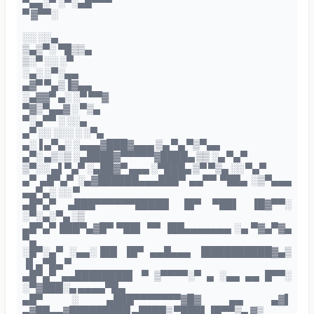
▀▄▄░▀ ░▀░▄█▀▀▀
▀ ▓▀▀░
░░ ░░▄
▒▄▒▀░ ▀█▒▒▄
▒░▀ ░░ ░▀
░▄░ ░▀░▄▄
▄▓▀ ▀▄▒▐▓▄▄
░▄▓▓▀ ▄░ ░▀ ▀▀▓
▀▓▒▀▄▄▓ ░ ▀▒▄
▀░▄▀▀ ░ ░░▄
▄▀ ░░ ░░░ ░ ░▀▄
▄░▐ ▄▀▄░ ░▄▄▄▓███▓▄▄▄ ▒▄ ▀▄ ▀▒▀▄▄
▄▀░ ▄▒░▒ ░▄████▓▀▀▀▀▀▓████▄ ▒▒ ░▄ ▀▄▀
▒▀░░ ▄▌▀▄▀ ░▄██▓▀ ▄▄▄ ░▀███▄ ▒▀ ▀▒▄ ░░ ▀▄▀
▄▀ ▄█▀▄▀ ░▄▓██████▄▄▄███▀ ▄▄▀▀ ▀██▄ ░▒▀▄▄▄
▄▄▀▄░ ░░ ▀
▄█▀▄▀ ▄███▀▀▀▀▀▀█████ ▐█▀ ▀██▌ ▐█▓▀▀░
░▀░▄░▀▄ ░▒
▄█▀▄▀ ███▀▄▓█▀ ▀██▌ ▀▀ ▐██▄▄▄▄▄▄▄ ░▄ ▀▓▄▀▓▄
▀▄
░█▀░▄▀ ░▄▄░▐██ ▐█▀ ▄▄█▄▄▄ ▐██████████▓▄▒
▐▌▄▀█▄ ▀
▄█▀▄▀ ▄▄████████▌ ▀ ▒▀▀▀▀░▀ ▄ ░▄▄ ▄▄ █▀▀░
░▀▓███░▄ ▄▄▄▄▀█▄
▄█▀ ░ ▄███▀▀▀▀▀▀▀▓█▓ ▄▄ ▄▓▌
▄▓██▄▄▓█████████ ▄████▒ ▀███▌▐█▀▀▒▄ ▓▒