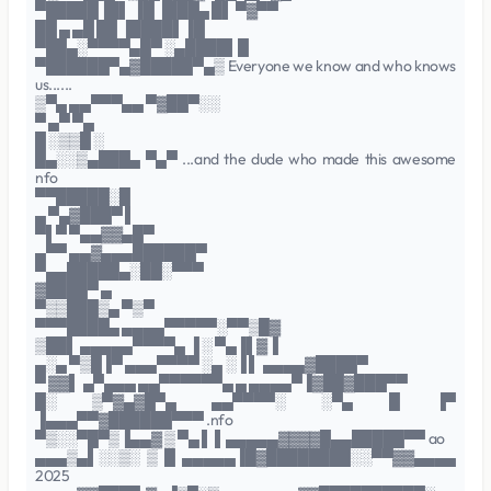
▀█████▐█▌ ▐█ ▐███▄ █▌ ▀▓▀▀
██ ▄ ▄█ ██ ▐████▌▐█
▀██▄░▀▀▀▀▄█▀ ░▄████▌█
▀██████▀▄▓█████▀▄▒ Everyone we know and who knows
us......
▒▀▄ ▄▄▀▀▀▄▄ ▀▓██▀░░
▀ ▄▀ ▀▄
█ ░▒▒█ ░
█▄░░▒▄███▄ ▀▄▀ ...and the dude who made this awesome
nfo
▀▀█████░█
▄ ▀▄▓███▀ ▌
▀▌▀ ▀▄▄▓▓▄█▀
▄▀▀ ▄▄▓▄▄▄██████▀
▀▄▄█████▄░██░▀▀▀
▓████▀ ▄
▀▒▒███▒▄ ▀▒▀
▀▀▀████▄ ▄▄▄▄▀▀▀▀▀░▀▀▒█▓
▒██▌ ▄▄▄▄▄▀▀▀▀▄ ▐ ░ ▀▄▐▌▓▐
▄░▄ ▀▒█▐▀ ▄▄▄▀▀▀▀ ░▄ ░▐ ▌ ▄▄▄▄▓████▀
▀ ▓▓▌ ▄▀▄▄▄ ▄▄▀▀▀▀▀▀▄ ▄ ▄▄▄▄▀▐▓██▓███▀▀
█░ ▒▀▓▄▓█▀▄ ▄▄▀▀▀▀░ ░▀▄ █ ▐▀
▐▄▄▄▀▀▓██████▀▀▀ .nfo
▀▒░░▀█▀▒▐▄▄▓ ▒ ▀▄ ▌ ▌▄▄▄▄▄▓▓▓▓█▄▄█████▀▀ ao
▄▄▄▒▄▌░░▒░ ▒ █ ▄▄▄▄▄▐█▓████████░░▀▀▓▓▄▄▄▄
2025