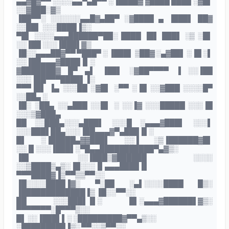
▄▄▓█▓▀▀ ░░░░▄▄▀▄█▀▀ ░▐████▓ ▓████ ████ ░▓█▌
░░▓███░▓▒
▐██▀▀░ ░░░░░░▄▄█▓▄██▀ ░▓████ ▄ ▐███▌ ██▓
░░██▌ ░░░████▐▒░
▀█▌ ░░░░▄▄▄██████▀██░ ████ ▐█▌ ███▌ ░▒ ░█▌
░░▐██ ░░░▐███▌▓▒
▐█░░▄▄▄██▓▀▀ ▀███▀ ░ ▐███▌ ▒██▓ ░▄▓██▌ ░▐█ ░▌
░░▐██▄▄▄▓████▐▌░
▓███████▓ █▀ ▄▌ ▐██▌ ░▓██▀▀▀▀ ▐ ░░▐██
░░░▐██▀▀▀████▌▐░
▀▀▀▐█▌ ▐▄ ░░░██ ░▓█▌ ░▀▀ ░▐█ ░░▓███ ░░░░█▀
░░██▄ ░
▐█░ ░██▄ ░░▄███ ░░█▌ ░ ░░▐▓ ░░░█████ ░░░▐█
░░░▒▓███▄
██ ░░███▄░░░▄███▌ ░░░█ ░▄▄▄▓███▌ ░░░▌
░░░███▌██▄░░░▐██▄▄▄▓▀▄███▐▌░
█▌ ░▐█████▄▓▓███▌ ░░▐ ░▒▐██████▓█▌
░░▐▌░░░▐███▌░▀█▄▄███████████▀▄▓▒░
▐█▌ ░░▐███▒▓██████ ░░░░
░░▒████▒▄▒░▐█░░░▐▌▄▄▄████▐▌
▀▀▀████▓▐▒▀▀▒▒▀▀░░
▐█░░░░████▐▓░ ▀░██ ░▄▌░░░░████ █▒░
▐█████████████▐▒ ▐█░░▀▀░░
██ ░░░███▌▐▌░ █▌░▄▄▄▓██████▌▓▒░
▀▀▀▀▀▀▀░█▀▀▀▒░░
█▌ ░░▐███▌▌░ ░█████████▓▀▀▄▒░░
░█████████▐▒░ ▀▀░░▒▀▀░░