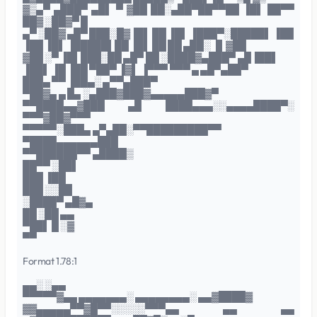
▓▒▄▀ ▄███▀ ▄█▌ ▀ ▓██ ██░▄██▀██▀▀██ ▐█▌ ██▀▀
██▓ ░██▓▀ █
▄▀ ░██▓ ▄█▀ ███░█▓▐█▌ ██ ▐█▌ ▐███▀░█████▌ ▐██
▐██ ▐█▌ ▐█████▌██ ▐█▌ ██ ██ ▄██░ ▐▌▓██
▓██ ░▀ ▐█▌███░██ ▄█▀ ██ ░████▓▄███▀ ▄█▐██▌
▐██▌ ▐█ ▐██ ▀██▀ ▐▓▌ ▐▀▀▀ ▀▀▀ ▄ ▄█▀▄██▀
███▄ ▀▀ ▐██▄░ ▄▀▀▄███▀
▀██▓▄ ▄ █▄ ░▄███▓███▓▄▄▄▄▄███▓▀
▀▀████▄▄▓███ ▄█ ████▄▄▄░░▄▄▄▄████▀░
▀▀▀▓██▓▀▀▀
▀▀▀▀▀░███▄ ▄▀▄██░▀▀█████████▀▀
▀████▄▄▄▄▄▄███
▀▀██████▀▀ ▄████▒
██▀▀ ░██▌
███ ▐██
███ ░░██
░████▀ ▄█▓▄
██ ░██ ▄▄
▀██▌ █ ░▓
▀▀
Format 1.78:1
▄▄░ ░▄▄
▀▀▀▀▀▓▄▄ ▄▄▄▄▄▄▄░ ▄▄▄▄▄▄▄▄░ ▄▄▓████▓
▓▓▄▄▄▄▄▀▀▓█▀▀░░░░░▀▀▀▄▄ ▄▄ ▄▄