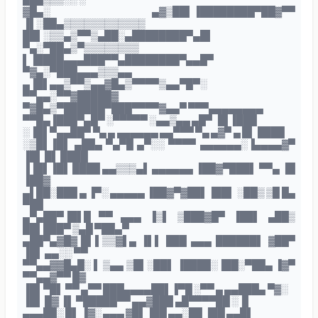
▓█▄░ ▄▓▒██▌▐████████▀██▓▀▀
▐▌░██▄▒▒▒▒▒▒▒▒▒▒▒▒
██▌░▒▒▄▒▀▀▒▄██░▄████████▀▄█▌
▀▄░▀██▄▒▀▒▒▒▒▒▒▒▒
▌▐████▄▄▄███▀▀▄████████▀▄▄█▀
▀▓▄░▀███▄▄▄▒▒▒▄▄
▄▐█▌▄▄▒▀▀▒▄▄▓█▄▒▀▀▀▀▒▄▄▀█▀░
▀▀▄▄░▀▀▓█████▓
▀▓█▄▒▀██████▀███▀▀▀▀▓▄▄▀ ▀▀▀▄▄▄▄▄▄▄▄
▀▀█▄▐███▀▄█▀ ░▀▀▀▀▀ ░▄▄▒▄▄ ▄█▀ ▐█ ▐███
░▐█▌▀▄▄██▀ ▀▄ ▄ ▄▄▄▄▄▄ ▄▄▀▀▀ ▀▄ ▄▓▀ ▄ █▌ ████
░▒█▌▐█▌ ▄██▄ ▀▄▀█ ▄▀░░ ▀▀▀▀ ▄▄▄▄▄▄░▐▄▄▄▄▓▀
▐█▌ █▌ ████
▐▐█▌▐█▌ ████ ▄▄▒▒▒▄▌ ▄▄▄▄▄▄ ▐██▓▀███▌ ▀▀▄ ▐█
▐██▓
▄▌██░███ ▄ ▐▀░ ▄▄▄▄▄ ▐██▓▀▓██▌▐██▌ ░██▒ ▒█ █▄
▀██
▄▀▄██▀▐█▌█ ▀▀ ▄▄▄ ▐▒▌ ▒███▓█▀ ▐██▌ ▄██▒
██▌███▀ ▒▄█ ▀██▄▀
▄██▀▄▓█▓▐█ ▌▒▒▓▌▄ ▐▌▌ ███ ▄▄▄ ██████▌ ▓██▀
▐█▌ ▄▄░░ ▀▀
▀▀▄▄▓▓█▄█░ ▌ ▒▄▄ ▒█▌░██▌ ▐████░▐██░▀██▄ ▐▓▀
▀▀▄▄▓▀▀ █▓
▐█▌▀█▌ ▀▀ ▄▀▀ ███▄▄▄▄██▌▐▀█ ░▀▀ ▄ ▄▄███▄ ▀▓░
▐█▌ █▓ ▐▌ ▀█████▀▀ ▄▄▓███ ▄█▀▀▀▀██ ░▐▌
▄▄▄██░ █▌ ▐▓░ ▄▄▄ ▓█▌▐██ ▄▄░██ ▐██ ▄▄█▌