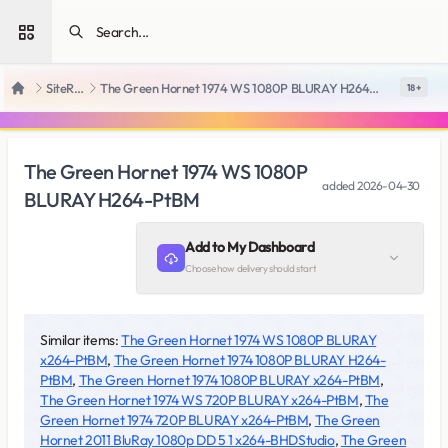
Open sidebar
SiteRips
The Green Hornet 1974 WS 1080P BLURAY H264-PtBM
18 +
Home
The Green Hornet 1974 WS 1080P
added
2026-04-30
BLURAY H264-PtBM
Add to My Dashboard
Choose how delivery should start
Similar items:
The Green Hornet 1974 WS 1080P BLURAY
x264-PtBM
,
The Green Hornet 1974 1080P BLURAY H264-
PtBM
,
The Green Hornet 1974 1080P BLURAY x264-PtBM
,
The Green Hornet 1974 WS 720P BLURAY x264-PtBM
,
The
Green Hornet 1974 720P BLURAY x264-PtBM
,
The Green
Hornet 2011 BluRay 1080p DD 5 1 x264-BHDStudio
,
The Green