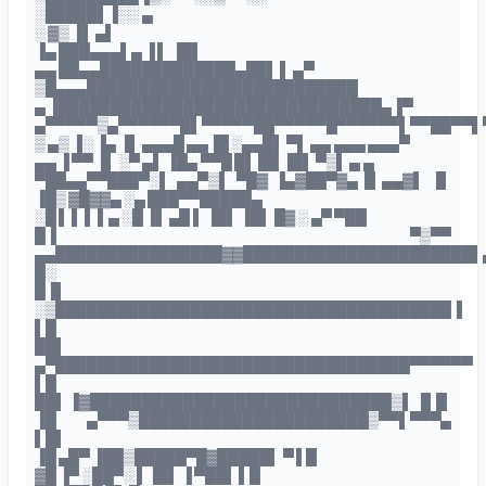
░█████▌▐░░ ▄
░ ▓▒ ▐▌ ▄▌
▐▄ ███▄▄▄▌▄ ▐ ▌ ▐█▌
▄▄ ██▄▄█████████████▄██▌ ▌ ▄▀
▒█▄▄▄██████████████████████████
▄ ▐███████████████████████████████▄▐▀
▄▀▀▀▀▀▒▄▀▀▀▀▀▀█▌▀▀▀▀▀██▀▀▀▀▀█▀▀▀▀▀▀▌▀▀██▀▀▌
▒ ▄▒ ▐░ ▐▄ ▐▌ ▄▄▄█ ▄▄▐█ ░▄▄█▌ ▀▌ ▄▄ ▄▄▄ ▄▄▄▀
▄▄ ▐ ▀▀ ▐▌ ░▀ ▄▌ ▐█▄ ▀▀█ █▌ ██ ▐█▌ ▀▒▌ ▄ ▄
▀██▄▄▀▀███▀░▌ ▄▄▀▒▌ ▀█▓ ▐▄▓██▀▓▄ █ ▄▄▓▌ ▐▌
▐█▒ ▓█▓▓▄ ░▄ ███▀▀█████▄
░█ ▌ ▌ ▌ ▌▄ ░█ ▐▌ ▄█ ▌ ▐█▌ ▐█▌ █▓ ░ ▄▀ ▀██
█▐ ▀▒▀▀
▄▄████████████████▓▓██████████████████████▌
█░
█▐▌
░▒██████████████████████████████████████▐
▌█
██▌
▄▀██████████████████████████████████▀▀▀▀▀▀
▌█
██▌ ▐▓█████████████████████████████▒▌ ▐▌█
▐█ ▄▀▀▀▒██████████████████████▒▀▀▌▀▀▀▄
▌█▌
▐█ ▄█▀ ▐██▒█████▀█▓█████▌ ▀ ▌█
▓█ ▐▀ ░██▀░ ▌▐█▌ ▐ ▀██▌ ▌█