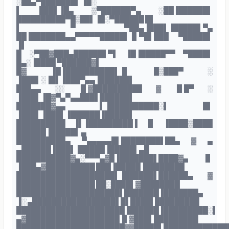
░██▄▀███████▌ ▐█░
▌ ███▌▐█▄ ▒▀██████▀▄ ░██▐██████▌
██████████▀█▒██▌▐█░▀██████ █▌
▌ ▀ ▀██▄▐███▌▐█████▌▀▄
██▐███████▄▄▀▀▀▀▀█████▌▐▌▀█▌███ ▀█████▌
▐▌
█ ░▀██▓███▄██████▌▀▌ ▐█▐█████▀▀ ▀████▌
█▄░▐████ ▀██████▓▌
█▓ ▐█▐██████████▌▐▌ █▒███▀ ░
▐███▌░▐█▌▐███▀▄▄▐██████▌
███▄▄ ░░ ▐▌▓██████████ ▓ ▐▌█▀ ░
▐███▌▐█▓▀▄▀▄▄███▌██████▌
███████▓▄▄ ▌▐██████████░▌ █▌
▐███▌▐███▌▐██████▐█████▌
██████████ ▐▌▐█████████▐ ▐▌ ▐████▒████
██████▐█████▌ ▄
██████████▄ ▀▄▄▄▄▄█▌████████▌██▄ ▓ ▄
▄██████▐███▌▐█████▐█████▌▄█
███████████▓▄░▀▀▀▄▓█▐███████▌████▓▄ ▐▌
▐███▄▓██████████ ███▐█████▐████████
████████████████████▌▐██████▌██████▄ ▓
████████████████ ██░████▌▓████████
█████████████████████▌███████▐███████▄
▐░ ▄█████████████████▌█▌████▌█████████
██████████████████████▐██████▐█████████░▌
▄▓███████████████████▐▌▓███▌█████████
██████████████████████▓▓█████▌█████████████