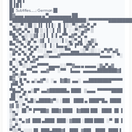
█▐ ▐█▐
█▐ █▐
█▌ Subtitles.....: German █▌
█▓▄▄▄ ▄▄▄▄▄▄ ▄ ▀▄▄▄▄▄▄▄▄ ██
▀██████████████▀▀▀▀████████▒▀▀▀▀▀▀▀████████
▀▄▒░▀ ▒ █▌▒ ▐ ▌ ▐▐▐░ ▐▌▐ ▒ ░▀▒ ▄▓▄▀ ▄▀
▄ ▀▓▀▄▀▄ ░ █▌▒ ░▌░ ▌▐ ▌▐▌ ░ ░▀▒ ▄▓▀ ▒
▀█▄ ▀▄▒░▒ ▓▌ ▒ ▌▌ ▐░▌ ▄▀▀ ▄▓▀ ▄▀ ▄
▄ ▀▓▄ ▀▒▄▀▄ ░▓▌ ▐ ░░░ ░▌▒ ▄▒▀ ▄▌ ░ ▄▓▒
▀▀▄░▀▄ ▀▄░▄ ░▒▌ ▐ ░▐▄▄ ▄▒▀ ▐▀ ▀ ▄▓▀▄▀
▀▓▄ ▀▄ ░▀▄▀ ░░ ░▄▄░░ ░░ ▀▀▄▄▄ ░▒▀░▒░ ░ ▄▀▓▀▄▓
░▀ ▀ ▀▄▀▄ ▄▄▒▒▄▄▄▓▀▀▀▀▀▀▀▀▀▀▀▀▀▀▄▄▄▄░ ▀░
▄▀░ ▄▀▄▀▄▓▀
▀▄ ░ ▀▒░ ░▄▄▀▀▀▀▄▄▄▄░ ░▀▀▓▄▄ ▄ ▄▄▄▄ ░▓▄▀▄▓
▀▄▀ ▄ ▀▀▄▄ ▄▄▓▀▀ ░▀▀ ▐▄▄▄ ▄▄▄▄▄███████▓▌
▄▓▀▒▀▀
▀▓▄▐▌▀▄ ▄▒▄▓▀░ ░▄ ▐▓█▓ ▄▄░ ▄▄████████▀▀▀▀
▐▀▀▄▀
▀█▄▄▀▄ ▄▒█▀ ▄▄▓██████▄ ███▌ ▒▄▄▄ ▀▀▀▀▀████
▐█ ░ ▄▀░
▀▀▄░░ ▀▄█▒▄████▓▀░ ░██▌ ▐███ ▄▐███▀█▄ ▐███▌
▓▌ ▓ ░▀ ▄
▒▄ ░ ▐█░▀▐▀▀██▓ ▐██▓ ███▌ ▐▓███ ██▌ ▐███ ▐█ ▐
░▒▀
▒▀▒ ▀▄ ▓▌ ███ ▄███▌ ███░ ▓███ ░███ ███▌ ░▀ ▐█ ▐
▒▄▀░
▀▒▒▀▄░░░ █▌ ███▄███▓▌ ▐██▌ ▓██▌ ▐███ ▐███ ▌