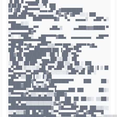
▐▌ ██ ▐▌ ▄▄▄▄█▌▐██
█ ██ █▌ ▄▄▀▀▀▀░░▀▌▐██
▓▌ ▓█▌ ▄█▀▀▀▀▀▄▄▄ ▄█▀ ▄▓████████▌
▄▄█▌▄██▀██▄░▄▄▄▄▄▄░▀▓▄ ▓▀ ▓█▀▀░░ ░▐██
▀▀▀▀▀▀▀ ▐███▀▀▀▀▀█▓ ▀▄ ▄▄▄▄▒ ▄██▀▄░
▀██▄▄▒░░
▄███████▄▄▀▀ ▄██▄▒ ▄▄███▓▓▓████▌▀
░▄▄▄▄▄▄▄█▓▀
▀░ ░▀██▄░ ▄██▀▀▀▀▓██▄ ▄▄▄▄▄▄▄▄ ▄██▀▀
▀█████▀▀▀▀▀▀▀██▄▄
▀██▄█▀ ▀▓█▄ ▄█▀▀▀▒▒▒▀▀▀ ██▀░ ▄██▀▀ ▀▓█▄
██▌ ▀█▌▀▀▄▄███████ ██▌▐ ▄██▀ ▀█▄
▐█▓ ██ ▐████████▌░██░▌ ▐██░ ▀█▄
▐██ ▐█▌▐████▀▀▄▄▄▐██░▒ ██░ ▐█▌
░▐██░ ░██ ██▀░▄██▀▀▀░██▌▒▒▄ ▐█▌░ ▐██
▄▀▄██▌▒░░ ░░▒▄█▌▐█▀▄██▀ ░██▄▒▒▒▄░▓█▌▒▌ ▒▐█
▀▀▄▄▄▄▄▀▀▄██▀▀█▓▄░░░░░░▒▄██▀▄█▌▐█▀░
▀██▄▀▒▒██▌▌▒░ ▐▒██
██▄▄▄▄▄██▓▀▄▄▄░▀▓███████▀▀ ███ ██░
▀▀███▓███▐▄▒▄ ▒▓▄██▄
██▀▀▀▀▀▒▄▄██████▄▄▐▄▄▄▄▄██▌▐██ ██▒░
▒▀▀▀▀█▓▀▄▒▒░▄ ░▄▒▒▒▓███▓
█████████████████▌▐█▌ ▐██ ██ ██▒▒░ ▒▒██▒
▀██▄▀▄▄▒▒▒▒▒▒▒▒▒▒▒▓▄▓▀███▄▓
█████████████████▓ ▓█▄▄▄██▀▐██▌▐██▒▒▒░░
░░▄▒▒▒▓█▌▐█▄▀▓██▄▒▀▀▄▄▄▄▄▄▄▓▀▀▄▓██▀▀▀█
▀█████████████▀████▄░▀▀▀▀▄▓████▄░▀█▄▄░▒▒▒▒▒