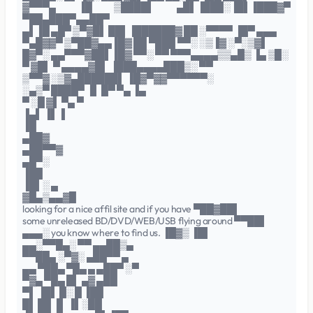
▓▀▀▀▄ ▐█ ▒████▌ ▄█▌▐███░▐█▌▐███▓▀
▀██▄███▀▄▄██▀
▄▌▐█ ▄█▀ ▒▀▓█▌ ██▌▐██████▓ ██ ░▀▀▀▀ ▐█▀ ▄▄▄
▀▄█▓▓▀ ▒▀██▓▄▄▐█▓ ██ ▀███ ▀▀░ ░▒▐▓ ░▀░▒▓▌
█▓▀░ ▄▄▀▀▀▓██▌▐█▓ ▀▀░ ▀▀ ▀▀▀▄▄▄▄▒▒▄█▒ ▐▄ ▒█░
▀ ▓█▌ ▀ ▄▄▄▄▓█▌ ▐███▄▄▄▄███▒░ ▀▀
▒▀▀▓ ░▒▓▄██████▌ ▐█▓▀▓▓▀▀▀▀▀▀░
░▄▒▀ ████▀ ▐▌ █▀ ▀▄ ▐▄
▀ ░█ ▓▌ ▀▄ ▀
▐▄▌ ▐▌▐
▐█
▄██▓
▄██▀▀▓
▄█▀░
▐██
▐█▌░ ▄
▓█▄▒▄▄▓█
looking for a nice affil site and if you have ▀██▓██▌
some unreleased BD/DVD/WEB/USB flying around ▀▀██▌
▄▄▄░ you know where to find us. ▐█▓▒ ▐█▌
▄▄░▀▀█▄░ ▀▀ ▄▄██▒▄
▀▀██▄ ░▀▓░ ▄██▀▀ ▄
▄▄ ▀██▄ ▀█▄ ▄ ▄██▀ ░▀
▀▓▄ ▀█▄ █▌ ▄▓ ▄██
▀▌ ▐█▌ █░ █ ▐██
█▌ ██ ▐▌ ▐▌░██