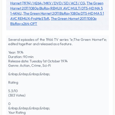
Hornet [1974] / H264 / MKV / DVD / SD / AC3 / CG
,
The Green
Hornet 2011 1080p BluRay REMUX AVC MULTi DTS-HD MA 5
1-4K4U
,
The Green Hornet 2011 BluRay 1080p DTS-HD MA 5 1
AVC REMUX-FraMeSToR
,
The Green Hornet 2011 1080p
BluRay x264-OFT
Several episodes of the 1966 TV series "e;The Green Hornet"e;
edited together and released as a feature.
Year: 1974
Duration: 90 min
Release date: Tuesday 1st October 1974
Genre: Action, Crime, Sci-Fi
&nbsp;&nbsp;&nbsp;&nbsp;
Rating
5.3/10
(383 Votes)
0
&nbsp;&nbsp;&nbsp;&nbsp;
Your Rating