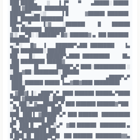
███▐████▄ ▒ ▌▐▀ ▀ ▄█████░▐████▌
▐██▌▓█████▌▐███████▌
█████▀▀░▄▄░▒ ▐▐▌ ▓█████▌▐██████▌
██▌▐██████ ███████▌
██▀▀▄░▀ ▐▒▓ ░██████▌ █ ██████
▐██▐██████▌▐██████▌
▓ ▒ ▄▄▀█░ ░██████▀ █▓░██████▓ ▄ ▐██▐██████▌
██████▌
▄░▀░ █▓ ▌ ██████▀▄██▌▐███████▌ ▐▄
▐██▐███████░▐█████▌
██▌ █░ ▐█████▀▄███▌▐████████▌ ▐█▄
▐██▐███████▌ █████▓
███ █▌ ▐████▀▄▀▐███░██████████▌░
░██▄▓██░████████░▐█████
████ █▀ ▄████▀▄▀
▐███░██████▐████▌▐▄▄▓██▓███▌████████▌
▐████
▄ ▓██▓▌▐░ ▄███▀▄▀ ▐███▐██████▐█████▄▀████
▀██▌▓████████░ ████
▀▄ ▐██▒▀ ▓▄▄████▀▄▀ ███▐██████ ██████▓▀██▌
░▀█▐████████▌ ▐███
███ ▐██▌▌ ▓█████▀▄▀ ███▐██████ ▐█████████
▐▄▀████████▌ ███
█▀ ███▐▌ ▄███▀▒▄▀ ▓██▐██████ ████████▌▄
▐█▄▀████████ ▐██
█ ███░█▌ ██████▀█▌ ▐██▐██████ ▐████████▓▓▄