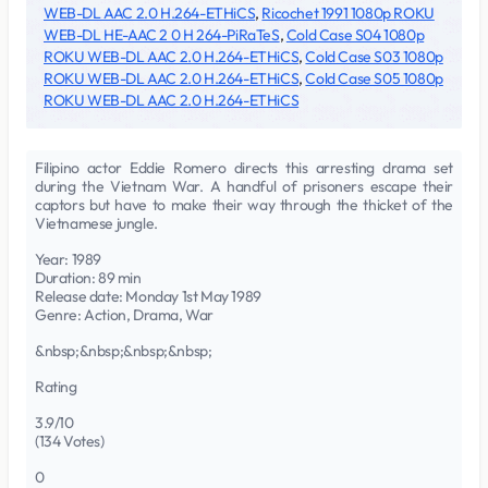
WEB-DL AAC 2.0 H.264-ETHiCS
,
Ricochet 1991 1080p ROKU
WEB-DL HE-AAC 2 0 H 264-PiRaTeS
,
Cold Case S04 1080p
ROKU WEB-DL AAC 2.0 H.264-ETHiCS
,
Cold Case S03 1080p
ROKU WEB-DL AAC 2.0 H.264-ETHiCS
,
Cold Case S05 1080p
ROKU WEB-DL AAC 2.0 H.264-ETHiCS
Filipino actor Eddie Romero directs this arresting drama set
during the Vietnam War. A handful of prisoners escape their
captors but have to make their way through the thicket of the
Vietnamese jungle.
Year: 1989
Duration: 89 min
Release date: Monday 1st May 1989
Genre: Action, Drama, War
&nbsp;&nbsp;&nbsp;&nbsp;
Rating
3.9/10
(134 Votes)
0