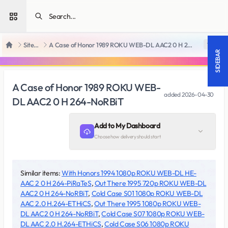
Open sidebar
SiteRips
A Case of Honor 1989 ROKU WEB-DL AAC2 0 H 264-NoRBiT
18 +
Home
SIDEBAR
A Case of Honor 1989 ROKU WEB-
added
2026-04-30
DL AAC2 0 H 264-NoRBiT
Add to My Dashboard
Choose how delivery should start
Similar items:
With Honors 1994 1080p ROKU WEB-DL HE-
AAC 2 0 H 264-PiRaTeS
,
Out There 1995 720p ROKU WEB-DL
AAC2 0 H 264-NoRBiT
,
Cold Case S01 1080p ROKU WEB-DL
AAC 2.0 H.264-ETHiCS
,
Out There 1995 1080p ROKU WEB-
DL AAC2 0 H 264-NoRBiT
,
Cold Case S07 1080p ROKU WEB-
DL AAC 2.0 H.264-ETHiCS
,
Cold Case S06 1080p ROKU