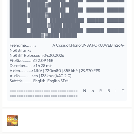
██████ ██████ ▓████ ██████
██████ ██████ █████ █████ ██████ ██████
██████ ██████ ▓████ ██████
██████ ██████ ████████████ ██████ ██████
█████████████ ▓████ ██████
██████ ██████ ███████████ ██████ ██████
███████████▓ ▓████ ██████
Filename........: A.Case.of.Honor.1989.ROKU.WEB.h264-
NoRBiT.mkv
NoRBiT Released.: 04.30.2026
FileSize........: 622.09 MiB
Duration........: 1 h 28 min
Video...........: MKV | 720x480 | 855 kb/s | 29.970 FPS
Audio...........: en | 128kb/s (AAC 2.0)
Subtitle........: English, English SDH
============================== N o R B i T
==============================