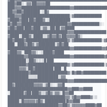
███▓██▒ ░▓▓ ██▓▓▓▓██
███▓▓▓█████████████████████▓▓██████████████
██▓▓██▓███████░▒█▓
███▓▓▓█████████████████████▒▓████████████
▓████▓███ ██▓███▓░▒█████████
█▓██▓▓████████████████████▓▓████████████▒░
▓██▓███ ███▓███▒▓▓ ▒██ ██ ▓▓████
██████████████████████████▓▓▓██████████████
▓████ ▒███▓▒████▒▒▓█▓▓█▓ ██▓▓▓▓█▓▒
██▓████▓██████████████████▓▒▓████████████▒▓
███░ ███▓ ██▓▒▓███████▒▓█▓██
███████████████████████████▓▓████████████▓▓
▓███▓▓░ ███▓▓▒ ░▒████▓████
███████▓▓██████████████████▓▓█████████████▓
████████ ▒██▓▒ ▒ ▒█ ███
████████▓█████████████████▓▒▓█████████████▒
█████▓▓▓▒██▓████████ ███ ░█
█████████▓████████████████▓▒█▓██▓██████████
█████████▒▒▒▒█████████ ▒▓▓
██████████████████████████▓▓▓██████████████
██▓ ████████▓▓▓▓ ▒▓█▒░ ░▓▓█
██████████████████████████▓▓███▓▓████
░██████ ▓██ ███▓▒▒▓█▓▒▓▓▒ █▓▓██
█████████████████████████▓▓▒▓█▓▓████▓░▒
█████▒█▓▓▓▓▓ ▓█▓▒█████████ █▓▓███
██████████████████████▓▓██▓▒▓▓▓▓▓▓████▓██