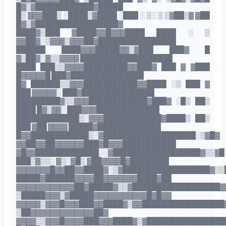
█▓▒▓████████████▓█████
█▒ ▓▓▓███▒ ░████▒▓████ ░███ ░ ▒░ ▒ ▒▓██▒▓ ▓██
█▓▒▓█████████████████▓
████▓▒███ ▓████▓▓█▓▓▓████ ████ ░ ▒
▓▓██▓░▒▓▓▓▒▓▓▓██▓████████████████
██████ ████▓▓▓█████▓▓▒▓███ ███▓ █
▓▒██▓░▓▒▒▓▓▓▓ ███████████████████
████ ███▒▒▓▓▓▓█████████▓▓███▓ ███ ▓ ▓███
█▓▓▓▓▓█ ███▓███████████████
█▓ ██████▒▒▓▓▓███████████▓▓████ ░▒ ███ ▓
███ ▓▓▓▓▓░ ███▓███████████████
█████████▓▒▒▓▓▓████████████▓███▓ ░█▒ ██▒
████ █▓▒▓▓░ ███▓▓▓█████████████
█████████████▒░▓▓▓████████████▓████▒ ██▒
███ ▓██ ▓▓▓▓ █████▓█████████████
█▓▓████████████▒░▓███████████████████░▒▓█▓
▓▓██▓▓██▓▓▓▓▓▓███▓█▓▓▓███████████
▓█▓▓█████████████░░▓██████████████████▓▒▒▓█
███▒▓▒▒░ ▓▒░▓█▒ ▓██▓▓▓▓█▓████████
▓▓▓▓▓▓▓█▓▓██▓▓████▓░▒▓██████████████████▓▒▒
█████▓██████▓▓▓▓██▓▓▓▓▓▓▓████▓██
▓▓▓▓▓▓▓▓▓▓▓▓██▓█████▓▒▒▓██████████████████▓
▒█████▓▓▓▒▓█████▓▓▓▓▓▓▓▓▓▓▓█▓█▓▓
▓▓▓▓▓▒▓▓▓█▓▓▓███▓▓████▓▒▓▓█████████████████
▒██▓▓▓▓▓▓▓▓▓▓▓▓▓██▓
▓▓▓▓▒▒▓▓▓█▓▓▓▓███▓▓▓████▓▒▓████████████████