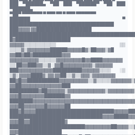
███ ▀██████▄ ▀██ ███ ▀██████▀ ▀██ ███
▀██████▄
▀██▀ ▀▀▀▀▀▀▀ ▀ ▀▀▀ ▀▀ ▀ ▀▀▀ ▀▀▀▀▀▀▀
███████ ▀
████████████████████████████████████
███▓▓▓▓ ▓▓███████████████████
███████████████████████████████████████████
█▓███████████████████
▓▓▓▓▓▒▒▒▒▒▒▒▒▒▒▒ ▒▒
▒▒▒▒▓▒▓▓▓▓▓▓▓▓██████▓▓▓▓▓█▓▒██▓▓▓▒▓█
▓▓██▓██▓██████████▓▓▓
▓▓▓▓▓▓▓▓▓▓▒▒▒▒▒▒▓▓▓▓▓▓▓▓▓█▓▓████▓▓▓▓▓▓▓
▒▒ ██▓▓███▓▓▒▒▓ ░▓▓█▓▓▓▓▓▓▓▓▓▓▒▓▓▓▓▓▓
███▓▓▓▓▓▓▓▓▓▓▓▓██████████▓▓▓▓▓▓▒▒▒▒ ░▒
▒▓▒ ▓▓▓▓████▓▒▓▓ ▓▓██▒▒▓▒▒▓▓▓▒▓▓▓▓▓▓▓▓
██▓█▓▓███████████▓▓▓▓▓▓▓▓▓▓▒▒▓▒▒▒▒▒▓▓▓▓▓▓▓▒
▓▓██▓▓▓▓▓▓▓▓▓▓▓▓▓▓███
██████████▓██▓▓▓▓▓▓▒▓▓▓▓▓▓▓▓▓▓▓▓▓▒▓▓▓▓▓▓▓▓▓
▓▓▓█▓▓▓▓▓▓▓▓███████▓▓
████████▓▓▓▓▓▓▓▓▓▓▓▓▓▓▓▓▓▓▓▓▓▓▓▓▓▓▓▓▓▓▓▓▓▓▓
▓▓▓██▓▓▓▓▓▓▓█▓▓▓▓▓▓██
███▓█▓▓▓▓███████████████████████████▓▓▓▓▓██
████████████████████████████████▓▓▓▓█████▓▓
▓▓▓██▓▓████████████▓
██████████████████████████▓▓▓▓▓▓▓▓▓██▓▓▓▓▒▒
▓▓▓███████████████