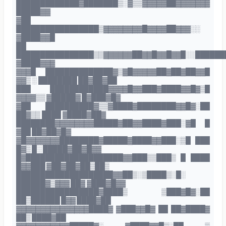
█████████████▓███████▒░▓▒▒▓▓▓▓▓██▓▓▓▓▓▓▓
█████▓▓
▓██
█████████████████▒▓▓▓▓▓▓▓▓█▓▓▓▓██▓▓▓░░
▓████▓▓█
██
████████████████▒▒▓▓▓▓▓▓██▓▓█▓▓█▓▓█░░██████
▓████▓▓▓
▓▓▓█ ██████████████▓▒▓█▓▓▓▓▓██▓██▓██▓▓█
▓▓▒ ░ ████████ ██▓██▓██
███ ████████████▓▓▓▓█▓▓███▓████▓▓█▓▒█
▓▓▓▓▒▒ ▓█████▓ █▓███▓█▓
▓██ ██████████▓▒▒▓████▓████████▓▓█▓░██
██▓▒▒ ████ ▓████▓██▓
████████▓▓▓▓▓▓▓▓█████▓██▓▓████▓███░▓█ █
▓██ ██▓██▓█▓
▓█▓▓▓▓▓▓▓████████▓█████▓████▓▓███░▒█ ███
█▓▒ █░ █████▓██▓█▓▓
█▓████████████████████▓▓███▒▒███▒ █ ████
█▓▓███ ▓██▓██▓██▒██▒
████████████████████▓▓██▒░▒████▒░█░
██████▓▒▓▓▓ ██▓ ▓███▓█▓▓
█████████████████▓████▒ ▒███▓█▓░██
██▒██████ █▓▓ ████▓██
▓▓▓▓▓▓▓▓▓▓▓▓▓▓▓████▓ ▓███▓▓█▓ ██ ██▓████▓
██▒ ████▓██