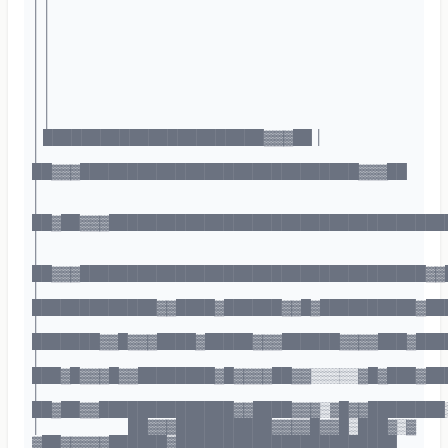
│ │
│ │
│ │
│ │
│ │
│ │
│ │
│ │
│ ███████████████████████▓▓▓██ │
│
██▓▓▓█████████████████████████████▓▓▓██
│
│
██▓██▓▓▓███████████████████████████████████
│
│
██▓▓▓████████████████████████████████████▓▓
│
█████████████▓▓████▓██████▓▓█▓██████████▓██
│
███████▓▓█▓▓▓████▓█████▓▓▓██████▓▓▓▓███▓███
│
███▓█▓▓▓█▓▓████████▓█▓▓▓▓██▓▓▒▒▒▒▒▓█▓███▓██
│
██▓██▓▓██████████████▓▓████▓▓▓▒▓█▓▓████████
│ ██▓▓▓██████████▓▓▓▓█▓▓█▒███▓▒▓
▓██▓▓▓▓▓██████▓███████████████████████