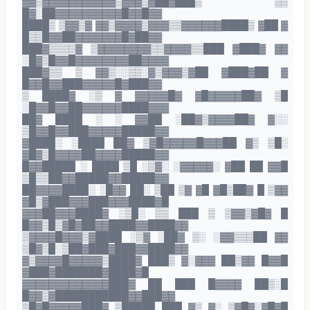
▓▓▒▓▓▓▓▓▓▓▓▓▓▓▒▓▓▓▒▓██▓███▒ ▒▒
█▓░██▓▓▓▓▓▓▓▓▓▓█▓▓█▓▓
████▒ ▒▓▓▒▓ ▓▓▒▓▓▓▓▒▓▓▓▒▒▓▓▓▓▓▓████▒ ▓██ ▓
█▒▒█▓▓██▓▓▓▓▓▓▓█▓██▓▓
███▓▒▒▒▒▓ ▒▓▓▓▓▓▓▓▓▒▒▓▓▓▓▒▒███ ▓███▓ ▓▓
░█▓▒█▓▓█▓▓▓▓▓▓▓▓██▓▓▓▓
███▓▒▒ ▒ ▓▓▒░░▒▒░▓▒▓▓▓▒▓██ ▓███▓██ ▓
█▓▓█▓▓███▓▓▓▓▓█▓███▓▓
▒ ████▓ ░▒ ▓ ▓▓▓▓▓█▓ ▓█▓▓▓▓▓██▓ ▒█
░█▓▓█▓▓██▓▓▓▓▓▓████▓▓▓
██▓ ████ ░ ░ ▓▓██ ░██▓▒▓▓▓▓██▓ ▓░░
▒█▓▓█▓▓███▓▓▓▓▓█████▓▓
▓████░ ░████ ██▓ ▒▓█▓▓▓▓▓█▓▓▓██ ▓▒ ▒█░
▓█▓▒█▓▓▓▓██▓▓▓▓█████▓▓
█▓▓█████ ░ ████ ▒█ ░▒▓░ ░▓▓▓▓▓░ ▓██ ██ ▓▓█
▒█▒▒██▓▓█████▓▓█████▓▓
██▓▓▓▓████░ ░█▓▓ ██░ ▒██ ▒▓ ▓█ ▓█▒██▓ █ ▒▓▓
▓█▒▓███▓▓▓███▓▓▓████▓█
▓▓▓██▓▓▓████▓ ░▒█░ ▒▒ ███ ▒ ▒▓▓▒▓█▓ █
█▓▓▒█▒▓█▓██▓▓████▓▓████▓▓
▒▓▓▓▓█▓▓▓▒▓████ ░▒▓ ░██▓ ▒░ ░▓▓▒▒▒██ ▓▓
▒█▓▒█░▒██▓███▓███▓▓████▓▓
▓▒▓▓▓▓█▓▓▓▓▓▒████▓ ███▒ ▓░▓▓▓ ██▒▓▓ █▓▓█
▓███▓███████▓████▓█
▓▓▓▓▓▓▓▓▓▓▓▓▓███▓ ██ ███ █▓▓▓▓ ██▒░█
█▓▓▒▓███████████▓▓███▓▓
▒█▓█▓▓▓▓▓███▓ ▒█████ ███ ▓▒ ▓░ ▒▓█▓░▓█▓█