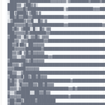
░████████▓█████████▓▓▓▓▓▓▓▒▓████████▓████▓█
████▓▓░ ▓██▓ ▓▒
████▓▓▓█▓████████████████▒▓███████████▓▓▓██
▒██ ▓████▓ ▓██▓ ▓
░██▓█▓▓██▓▓██████████████▓▓████████████████
▒ ▓█████▓ ▓▓█░░█▓▒▓
███▓▓▓▓▓█▓▓██████████████▓▓███████████████▓
██▓█▓▒▓███▒ █▒░█▓▒▓▓
███▓▓▓▓▓█▓███████▓▓████████████████████████
▓███▓▓ ▒█▓▒▓▓█▓▒▓▓▓
███▓▓▒▓▓▓███████▓▓█████████████████████████
██▓▓█ ██▓░██▓▓▓▓▓
███▓▓▓▓▓███████▓███████████████████████████
██▓▓ ▓█░▓█▓█▓▓▓▓▓
██▓▓▒▒▓▓██████████▓▓███████████████████████
▓███████▓ ▓█▓▓▓▓▓
██▓▓▓▒▓████████████████████████████████████
▓▓▓█████▓▓▓▓▓▓
██▓▓▒▒▓████████████████████████████████████
▓███▓▓█ ██▓ ██▓█▓▓▓
█▓█▓▒▓▓█████████████████████▓██████████████
███▓ ▒█▓▓▓██▓▓ ██▓█▓▓▓
█▓▓▓▒▓█████████████████████▓▓█▓████████████
▓▒▒▓██████▒▒██▓▓█▓▓
█▓▓▓▓▓█████████████████████▓███████████████
▓██▓██▓ █████▓████████
▓██▓▓▓█████████████████████████████████████