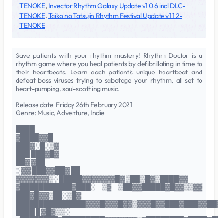
TENOKE
,
Invector Rhythm Galaxy Update v1 0 6 incl DLC-
TENOKE
,
Taiko no Tatsujin Rhythm Festival Update v1 1 2-
TENOKE
Save patients with your rhythm mastery! Rhythm Doctor is a
rhythm game where you heal patients by defibrillating in time to
their heartbeats. Learn each patient's unique heartbeat and
defeat boss viruses trying to sabotage your rhythm, all set to
heart-pumping, soul-soothing music.
Release date: Friday 26th February 2021
Genre: Music, Adventure, Indie
████
▓████▓▓█
███▓ ░█░▒▓
███ ███▓█▓
██▓ ▓██
░ ▓▓ ███▓▓██▓ ██
▓▓▓▓▓▓▓▒░ █████▓▓▓▓▓▓▓█▓ ▒██▒ █▓▒████▓▓
▓███████████▓███░ ▒▓ ▒██▓▓█████▓█▓▓▒▒▓▓
███▓█▓▓▒██░▒█▓
███████████████▓▓▓█▓▓▓█▓▓▒▓▓▓█▓▓███▓███▓▓██
████ █ ▓█▓▒▒░