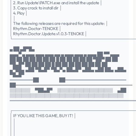
│ 2. Run Update\PATCH.exe and install the update │
│ 3. Copy crack to install dir │
│ 4. Play │
│ │
│ The following releases are required for this update: │
│ Rhythm.Doctor-TENOKE │
│ Rhythm.Doctor.Update.v1.0.3-TENOKE │
└──────────────────────────────────────────
▄ ██ ▄█▀█▄
▄▄▄▀ ▄ ▄▄▄ ▄▄▄ ▄▄▄ ▄▄ ▄ ▄▄▄ ▄▄▄ ▄ ▄▄▄ ██ ▀▀ ▄▄▄
██ ██ ██ ██ ██ ██ ██ █ ██ ██ ██ ██ ██ ▀██▀ ██ ██
▀█▄█▀ ██ ██ ██ ██ █ ██ ██ ██ ██ ██ ██ ██ ██
▄▀██▄ ▄██ ▀█▄█▀ ▀█▄▀▄ ██▄█▀ ▄██▄ ▄██ ██▄ ▄██▄
▀█▄█▀
════════██ ██═════════════════════
██════════════════════════════════════════
▒▒▒▒▒▒▒ ▀██▄█▀ ▒▒▒▒▒▒▒▒▒▒▒▒▒▒▒▒▒▒▒ ▄██
▒▒▒▒▒▒▒▒▒▒▒▒▒▒▒▒▒▒▒▒▒▒▒▒▒▒▒▒▒▒▒▒▒▒▒▒▒▒▒
═══════════════════════════════════════════
┌──────────────────────────────────────────
│ IF YOU LIKE THIS GAME, BUY IT! │
│ │
│ │
│ │