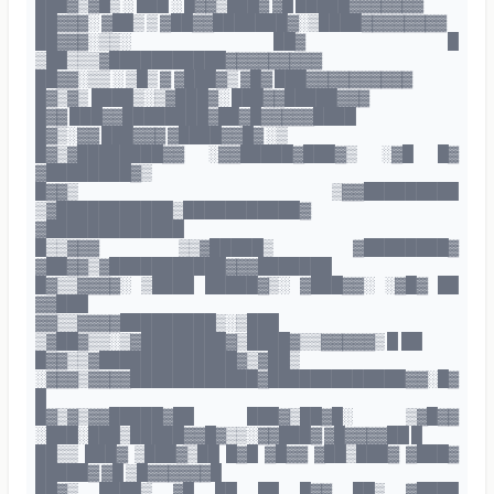
███▓▒▓█▒ ░ ███ ░ █▓▓▒███▓ ▓█ █████▓▓▓▓▓▓▓
██▓▓▓░ ▓██▒ ▒ ▓██▓▓███████▓░▒████▓▓▓▓▓▓▓▓
██▓▓▓░▒▒░ ██▓ █
▒██▒▒▒▓███████████▓▓▓▓▓▓▓▓▓
██▓▓░▒▒ ░ ▒█▒ ▓ ▓███▓▒ ▓█▓ ███▓▓▓▓▓▓▓▓▓▓
█▓▒▓▒ ████▒░▒▓███▓░ ███▓▓█████▓▓▓
█▓▓ ███▓▓████████▓██▓█▓▓▓▓▓████
█▓▒░▓▓ ███▓▓▓ ▓████▓▓█▓ ░▒
█▓▒▓████████▓▓ ░▓▓█████▓███▓▒ ░▓█ █▓
▓████████▓▒
█▓▓▒ ▒▓▓█████████
▒▓███████████▒███████████▓
▓█████████████
█▒▒▓▓▓ ▒▒▓█████▒ ▓████████▓
▓██▓▓▒▓███████████▓▓▓███████
█▓▒▒▓▓▓▓░ ▒████ █████▓▒░ ▓███▓▓░ ░▓█▓ ██
▓▓███
▓▓▒▒▓▓▓▓█████████▒░▒███
▒▓██▓▒▒░▒▓████████▓▒████▓▒▒▓▓▓▓▓▒ █ ██
█▓▓▒▒▓█████████████▓▒▓██▒
░▓▓▓▒▓▓▓▓████████████▓█████████████▓▓░█▓
█
█▓▒▓▒▓▓█████▓██ ███▓▒██▓█░ ▒▓█▓▓
░███░███▒█████▓▓█▓▒▒░▓▓███▓ ▓█▓▓▓▓██ █
██▒▒ ███▓ ▒███▓▒██ █▓█ ▓█▓▓ ▓██▒███▓ ▓███▓
█████▓ ▓█ ▒█▓▓▓▓▓▓█
██▓▒ ████▒ ▓█ ██ ██ █▓▓ ██▒ ▓████