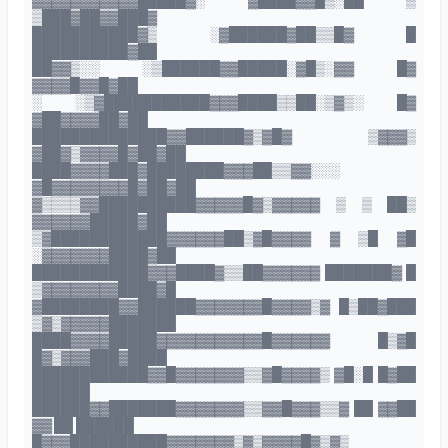
▓▓▓▓▓▓▓▓▓▓▓█████▓░ ▓████▓▓█▒░██ ▒
▒███▓██▓▓███▓
███████████▓▒ ░▓██████▓██▒▒█▓ █
██████████▓██
██▓▓▒░░ ░▒██████▓▓█████░▓█▒░▓▓ █▓
▓▓▓▓█▓▓█▓██
░ ░▒▓███████████▓▓▓████▒▒██░▒▓▒░ █▓
▓██▓▓▓▓██▓██
██████████████▓▓██████▓▒▓█▓ ▒▓▓▓▒
▓██▓▒▓▓▓▓█▓██▓██
████▓▓▓▓███▓████████▓▓▓██▒▒▓▓░░░
▓█▓▓▓▓▓▓▓▓█▓██▓██
▓▒▒▒▒▓▓██████████▓▓▓▓▓█▓▒▓▓▓▓▓ ▒ ▒ ██▒
▓▓▓▓▓▓█████▓██
▒▓████████████▓▓▓▓▓▓██▒▓█▓▓▓▓ ▓ ▒█ ▓█
░▓▓▓▓▓▓▓████▓██
████████████▓▓▓████▓▒▒██▓▓▓▓▓▓ ███████▓ █
▒▓▓▓▓▓▓▓▓████▓█
▓████████▓▓██████▓▓▓▓▓▓▓█▓▓▓▓▒▓ █▒██▓███
▒▓▒▓▓▓▓▓███████
████▓▓▓▓█████▓▓▓▓▓▓▓▓▓▓▓█▓▓▓▓▓▓ █▒▓█
█▓▒▓▓▓███▓████
████████████▓▓█▓▓▓▓▓▓▓▒▒▓█▓▓▓▓▒ ▓█░█ █▓██
██████
██████▓▓███████▓▓▓▓▓▓▓▒▒▓▓█▓▓▓▒▒▓ ██ ▓▓██
▓▓ ██ ██████
█▓▓▓██████████▓▓▓▓▓▓▓▒▓▒▓▓▓▓█▓▒▓▒