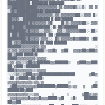
██████████▒███████ ███████
▓▓███████████▓▓▓▓▓▓▓▓▓▒▓▒▓▓▓▓█▓▒▒▓▒ ▓▓ ▓
▒▓█▓ ██████████ █▓███████
█████████████▓▓▓▓▓▓▓▒▓▓▒▓▓▓▓▓▓██▒▒▓▓▓ █▒
██▓▓▓▒▒████████████ █▒██▓█████
█████████▓█▓▓▓▓▓▓▒▓█ █▒▓▒▓▓▓▓▓██▒░▓▓▓
██▓████▓███████████░ █░██▓██████
████████▓█▓▓▓▓▒▒▓▓▓▒ ▓▓▒▒▓▓▓▓▓▓███░░██▒
█▒██▓███████████ █░██ ▒██████
████████▓█▓▓▓▓▒▓▓▓░░ █▓▒▓▓▓▓▓█▓▓███▓ ▒██
██▒▓▓▓████████ ██▒███ ██████
██████▓▓▓▓▓▓▓▓▒▓▓ ░
▓▒▓▓▒▓▓▓▓▓▓█▓███▒▒▓▓█▓ ▓██ ▓▓▓▓██▓███▓
██▒▓███ ████▓█
████▓▓▓▓▓▓▓▓▒▓▓▓▓░
▒▓▓░▓▓▒▒▓██▓▓██████▓▓██████▒ ▓███▓▓███
██░▓███ ▒██████
███▓▓▓▓▓▓▓▓▒▒▓▓▓▓
░░░▒▓▒▒▓███▓▓▓████████████████ ▓██▓
░██░▓████ ▓██▓██▒
▓▓▓▓▓▓▓▓▓▓▓▒▓▓░▓ ▒ ▒
░▓██▓▓▓▓▓▓▓▓▓████████▓█████▓▒▓▓ ▓ ▓██
█████ ██▓███
▓▓▓▓▓▓▓▓▓▒▒▒▓▓ ▒ ▒ ▓██▓▒▓▓
░▓▓▓▓▓▓▓▓█▓▓▓▓█▓▓▓████▒▓█ ▒█▒ ██████
██▓▓██