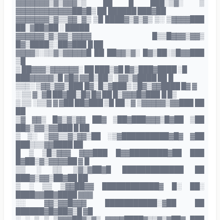
▓▓▓▓▓▓▓▒▓▒▓▓▓░▒ ██ █ ███░▒▓░ ▒
▓▓▓▓▓▓▓▓▓▓▓▓██▓█▒ ██ ██████ ███▓██
▓▓▓▓▓▓▓▒▓▒▒▓▓░▓▒ ▒█ ████▓▒▓▒▓▒ ▒░ ▒▓▓▓▓███
██░▓██▓██ ░ █████
▓▓▓▓▓▓▒▓▒▓▓▒▓▓▓▓ █▒▒█▓▓▓▒▓▓▒
█▓▒████▒░██▓███ █ ██
▓▓▓▓▒░▒▒▓▒▓▓▓▓▓█ ██ ██▓▓▒▓░ █▓▒██░▒█▓▓███
▒█
▒ ██▓▓▓▒▓▓▓▓▓▓░ ██ ███▒▓█ █▓▒███▓████ ░█
███▓▓▓▓▓▒█ ▓█▓ ▓▓█▒██▒ ░▓▓▒▓████ ██ █
▒▒▒░ ▒▓▓▒▓▓▒███ █▓░█▒▓███▒ ▒█▓▒▓▓████ █▓ ▓
░ ▒▒ ▓░▓█ ██▓██▒█▓ █▓ ██ █▒▓▓▓█▓███ █ █▒
▒ ▒▒ ░▒▒▓ ▓ ▓██ ██▓███ ▒█ ██░ ▓ ▒▓▓▓▓▓▒▓▓███ ██
██
▒▓ ▓▓▒ █▓▒▓▒▓▓ ██▓ ▒██▓███▓▓▓▒█▓██ ▒██
██▓▒▓▓▒▓▓███ █ ██
▒ ▒░ ▒▓▓▒▒▓▒▓▓▒██ ░▒▓██████████▓█▓ ▓██
███▒▒▒▓▓████ ██
█ ▒ ▒█▒▓▓▓ ▓▓▓███ █▓▓████████▓██ ███
█▓██▒▓▒▓▓▓▓██ ▓ █
▒▒ ░ ▒▒ ▒▓▒▓██▓█ █████████████ ██
███▓▒▓▓▒██▓██ ██
▒ ░ ▒▒ ▒▓▓██▓▓ ████████████▓ █░ ██░
████▓▓██▓████ ▓▓▓
░░ ▓▓▒▓▓█▓▓▓ ███████████░▓██ ██
██████▓█▓██▓▒█ ▓█
░ ░ ▒ ▒ ▒▓▓▓██▓▒▓▒ ▓▓▓▓████▓▒▒▓▒▓██▓ ███