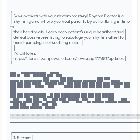
═══════════════════════════════════════════
┌──────────────────────────────────────────
│ Save patients with your rhythm mastery! Rhythm Doctor is a │
│ rhythm game where you heal patients by defibrillating in time
to │
│ their heartbeats. Learn each patient's unique heartbeat and │
│ defeat boss viruses trying to sabotage your rhythm, all set to │
│ heart-pumping, soul-soothing music. │
│ │
│ PatchNotes: │
│ https://store.steampowered.com/news/app/774181?updates │
└──────────────────────────────────────────
██ ▄ ▀██ ▀██ ██ ▄█▀█▄
▄▄▄ ▄ ▄▄▄ ▄▄▄ ██ ▄▄▄ ██ ██ ▄▄▄ ▄ ▄▄▄ ██ ▀▀ ▄▄▄
██ ██ ██ ▀██▄ ▀██▀ ▀▀▄██ ██ ██ ██ ██ ██ ▀██▀ ██
██
██ ██ ██ ▀██ ██ ▄█ ██ ██ ██ ██ ██ ██ ██ ██ ██
▄██▄ ▄██ ██▄ ▀▄▄█▀ ▀█▄▀ ▀█▄▀▀▄ ▄██▄ ▄██▄ ▄██▄
▄██ ██▄ ▄██▄ ▀█▄█▀
═══════════════════════════════════════════
▒▒▒▒▒▒▒▒▒▒▒▒▒▒▒▒▒▒▒▒▒▒▒▒▒▒▒▒▒▒▒▒▒▒▒▒▒▒▒▒▒▒▒
═══════════════════════════════════════════
┌──────────────────────────────────────────
│ 1. Extract │