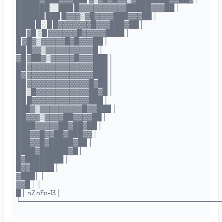
███████░░███ █▓▓▓▓▓▓▓▓▓▓█████▓▓▓██ │
██████ ███ █▓▓▓▒▓█▓▓▓▓███▓▓▓██ │
████ █░ █ █▓▓▓▓▓▓▓█▓▓▓███▓██ │
██ ▓█ ▒█ ▓▓▓▓▓▓█▓▓▓▓▓████ │
█ ▓█▓▒▓▓▓▓▓█▓█▓▓▓██ │
██ █▓▓▒▓▓▓▓▓▓▓▓▓▓█ │
▓█ ▓██▓▒▓▓▓▓▓█▓▓▓███ │
██ ▓▓▓▓▓▓▓▓▓▓▓▓▓▓███ │
█▓ ▓▓▓▓▓▓▓▓▓▓▓▓▓▓███ │
██ ▓▓▓▓▓▓▓▓▓▓▓▓▓█▓██ │
██ ▒█▓▓▓▓▓▓▓▓▓▓▓██▓█ │
██ █▓▓▓▓▓▓▓▓▓▓▓▓███ │
███▓▒▓▓▓▓▓▓▓▓▓█▓▓███ │
██▓▓▓▒▓▓▓▓██▓▓▓▓██ │
████▓▓▓▓▓██▓██▓██ │
███▓▓█▓▓██▓███▓▓ │
███▓▓█▓█████▓██ │
████▓██████▓█ │
█▓████████ │
█▓▓█████ │
▓███│ │
▓▓█ │ │
█ │ nZ nFo-13 │
└──────────────────────────────────────────