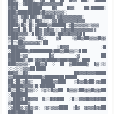
████░░▓█████ ▓█▓▓▓▓▓▓▓█
▓█▓█ ██████ █▓ █▓▓ ██▒█████▒
███▓█████████▓█▓▓▓▓▓▓▓▓░
██▓▓ ▒▓ █▓ ██▓▒ ▒▓███▓▒▓█▓▓▓▓▓▓▓▓▒
███▓░ ▒█ ▒▓▒ ██▓▒▒▒ ░▓▓ ██▓▓▓▓▓▓▓▓▓
████▓ █▓ ░█▒ ▓████▓▓██████░▓█▓▓▓▓▓▓▒▓▓ ▓
██▓▓█ ▒█▒ █▒ ██▓▒▓█▓▓▒▒░▓█▓▓█▓▓▓▓▓▓▓▓ ▓
████▓▓ ▓▓ ░█ ██▓▒▓ ▓██ ▒██▓▓█▓▓▓▓█ █
▓███▓▓▓ ▒█▓░ ▓█ ▒▓██▓██▓▓▓▓█▓▓
▒█▒▒██▓▓▓▓▓▓▓▒ ██
████▓▓▓ ▒█▓▓▓ ░█
░███████▓█████████▓██▓▓██▓▓▒▒█ ██
█████▒▓▓ █▓ ░▓ ██
▓█████▓▒██▒▓▓▓█▓████▓███▓███▓░ ███
███▓▓▓▓▓░ ██▓▓█ ░ ██ ▓██████▓ █▓░▒▒
░░░▒░▒▓▓▓██ ████
██▓▓▒▒█▓░ ██▓▓▓▓▓▓▓████
▓▓████████████▓████████ █████
██░██▒▓█▓▒ █████▓▓███ ▒█▓▓█▓██░▓▓██
▓█████▓▓▓▓▒█ ░██████
█▒▒██▓▒█▓▓▒░ ▒▓▒▒█▓▓██ █▓▓▓▒██▓▓▓█▓▓▓██
░███████
▒▒███▓▒██▓▓▓ ▓▒▒█▓▓███ ░█▒▒▓▓▓█▓▓█▓▓██
▓███████▓
░▓███▓░▓█▓▒▓░ ▒▓▒▓▓▓████ ▒█▓ ▓▓▓▓█▓▓██
███▓███▓██