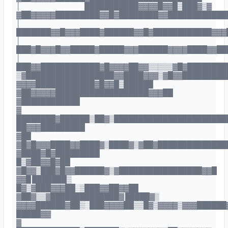
│ ███████████▓▓▓▓█▓▓█▒███▓▒▓
▓██▓▓▓▓▓█████████▓▓█▓████████▓▓████████████
│
███████▓▓█▓▓▓████▓██████▓▓█▓████████████▓▓▓
│
███▓█▓▓▓█▓▓█████▓█████▓▓▓██████▓▓▓▓████▓▓██
│
███▓▓████████████▓█▓▓▓▓██▓▓▒▒▒▒▒▓█▓████████
▒▓██████████████████▓▓████▓▓▓▒▓█▓▓█████████
▓▓▓▓████████████▓█▓▓█▒██████
▓██▓▓▓▓▓███████████████████▓▓▓██
▓████████████
▓
████████▓██████▒██▓▒███████████████████████
██▓▓▓█████████
▓██
▓█▓█▓▓▓████▓▓████▓▒████▓▒▓██▓██████████████
▓████▓█▓█████████
█▒▓██▓▓█▓██
▓█▓▓▒███▓█▓▓██████▓▒▓█████████████████▓▓█
▓▓█ ███████▒
█▓▒▓███▓▓▓██░▒███▓▓██▓▓██
▓██▓▒▒▓██████████████▓ █████▓▒
▓▓▓▓██████▓██▒░███▓▓▓▓██▒▒█▓▒▓▓▓▓▒▓▓▓██████
█████▓▓
▓