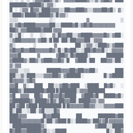
██████▓████▓ ▒▓▓░
█ ░ ▒▓▓ █▓▓▒███▓▓▓▒▒██▓▓███▓▒▒▓▓▓██▓█▒ ▓░
▒███▓ ████▓████▓▒█ ▓▓▒
▒▒▒ ▒░ ▓ ▒
▓▒▓█▓████▓▓▓▓▓██▒▒████▓█▒▓█▓█▓▓▓▓▓▓▓▓
██▓▒▓▓█████▓███ ▓▓▓
▓░▒█░ ▒ ▒░ ▓▒█▓▓██▒▒▓████▓▓▓▓█▓▒▓██░
▒▓██▓▓▓▓▓▒▓██▒█ ██░██▒██▓▓▓██ ░▓▓▓
▓▒ ▒ ▓ ██░▒▓▓░▒███▓▒▓███
▓█▓▓█▓▓██▓▓▓▓▓█▓▒█ ▒█▓██▒░▒██▓█▓▓█ ▒ ░▓▓▓▓
▓▓▓█ ▓ ▓██▓▒█▓████▒ ██████
▓████▓▒██▓▒▓███▓▓█▓░█ ▓███░██ ██▓▓▒██░
▓▒▓▓
▓▓▓░░▒▒ █████▓▓▓██▓██▓▓██▒ ███
██▒▒▓▒███▒▒▒▓▓▓██▓░▓█████░ █▒▓████
█▓▓▓▓▒▓█▓
▓▓█ ▓░ ███ ██▒▒▓██▓███ ▒████ █▓█▒ ░
███▓▒███████▓███ █ ██████▒▓▓▓██████
▓█ ▓▓▓ ██▓ ▓█▓▓█▓████ ▓███▓█ ████▓█▒
▓██████▓▒████▓ █▓▒██▓▓██░████▓▓▒▓▓
██ ▓██ ▓███ ████████ █ █▓▓▓▓▓██▓▓▒▒▒▓▓▓▓███
█▒ ██░░▒██░▓█ ▒▒▒█▓
███▓▓▓ █▓▓███ ██ ██████▓██
████▓▓▓▓▓▓▓█▒██▒▓███ █▒░████▓▒██▓ ▓█ ▓▓▓▓▓
░██████████▓▒ ▓███▒▒████
█▓██▓▓█████▓█▒░▒████ █▒░██▓