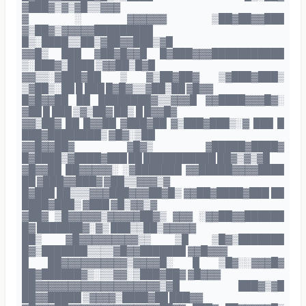
▓███▓▒▓▒▓█▒▒▓▓▓
▓ ░ ▓▓▓▓▓▓ ▒██▓██▓▓███
▓▒██▓▒▓▓▓▓▓█████████
█▒░████▒▒██▒▓██▓▓███▒▓█
▓▓█▒ ███ ▓██▓█▓▓█ █▓███▓▓▓███████████
▒░███▓▒████ ▒▓▓██▒█▓█
▓▓▒▒░▓███▓██ ▒ ▓▒██▓██▓ ▒▓███▓███▒
▒▓██▒░██ █ ███ █▓█▓▒▒▓██▒██ ▓█▓▓
█▓█▓▓██ ██ ████████▓▒▒▓▓▓█ ▓▓████▓▓▓█▓░
▓██ █ ███ ▒▓▒██▓ ██▒ █ █▓▓█▓
▓▓▒██▓ ██ █▓▓██ ▓███▓██ ▓▒███▓███▒░▓ ███ █
███▓████████▒ ▓█▓░▒██
▓▓█▓▓██▓ ▓█▓▒ ▓█████▓████▓
█▓████▒▓████▓███ ██ ███████████ ██▓▒▓▒▓█
▓█▓▓██ ██▓▓▓▓▓░ ░▓███████ ▓▓█████▓▓▓▓████
██ ▓███▓▓███▓ ▓██▒▒▓▓▓▒▓
█▓███ ██▒▒▒▓▓▓███▓▓▓██▓█▒ ▓▓██▓████▓███ ██
████▓███▒ ▓███ ▓█▒▓▓▒▓
▓██▓ ▒█▓▓▓▓▓▒▓▓▓▓▓██▓▒ ▓▓▓ ░▓▓██▓▓██████
█▓ ███████▓░▓▒ ███▒▒██▒▓▓▓▓▓
██▒ ▓█▓▓▓▓▓▓▓▓▓▒▒ ▒█ ▒█▓▒███████
█▓▒███████▒▒▒▒▓█▓▓███████ ▓▓█▓▓▓
█ ██▓▓▓▓▓▓▓▓▓▓▒▓▓▓▓█░ █ ▒█▓░░▓▓▓█▓
██▓██████▓▒░▒▒▓▓░▒███▓██▓ ▓█▓▓▓
██▓▓▓▓▓▓▓▓▓▓▓▓▓▓▓▓▓▓▓▒▓█ ███▓▒▓█
██▓▓█████ ▒▓▓▓▓▒████▓██ ███▓▓