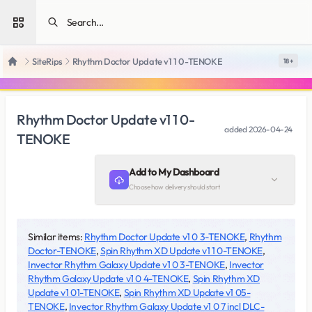
Open sidebar
SiteRips
Rhythm Doctor Update v1 1 0-TENOKE
18 +
Home
Rhythm Doctor Update v1 1 0-
added
2026-04-24
TENOKE
Add to My Dashboard
Choose how delivery should start
Similar items:
Rhythm Doctor Update v1 0 3-TENOKE
,
Rhythm
Doctor-TENOKE
,
Spin Rhythm XD Update v1 1 0-TENOKE
,
Invector Rhythm Galaxy Update v1 0 3-TENOKE
,
Invector
Rhythm Galaxy Update v1 0 4-TENOKE
,
Spin Rhythm XD
Update v1 01-TENOKE
,
Spin Rhythm XD Update v1 05-
TENOKE
,
Invector Rhythm Galaxy Update v1 0 7 incl DLC-