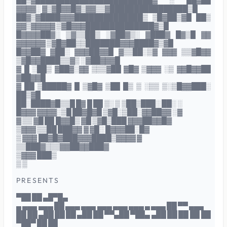
██▒▓████████████████████████▓ ░ ██▓██
▓▓▓▓░ ▓▒▓█▓▓█▓▒▓▓▒▒▓████████████████▒█
██▓▒▓████▓▓▓██████████████▒ ▒█▓██▒▓█ ██▒
▓▓▒▓▓▓▓▓ ▒▓█▓▓▓██████████████▓▒█
█▓▓▓▓██▓░ ▒▓▒▒██▒ ░▓██▓▒░ ▓███▓ █▓▒█ ▓▓
▓▓▓▓▓▓ ▒▓█▓██▒▒███████▓▓▓████▓▒▓█
█▓▓██▓ ▓██░ ▓▓▓██▓▓█ ▓▒▒██░▒▓ ▓▓▓ ▒▒▓█▓▓
▒▓█▓▓████▒▒▓▒ ░▓██▓▓▓█
▓ █ ░██▒ ▓██▓░▓▓ ▒▒▒▓██ ▓█▓ ▒▓▓▓ ░▒ ▓▓█▓▓██
▓██▓▓█
▓ ██ ▒█████▓ █ ▒▓█▓ ▒██ █▒ ▒ ░▒▒ ▒░▒█▓▓███░
██▒▓█
██░████▓█▒▒█ █▓ █ ██ ▒░ ▒ ▒██▒███░ ██░ ░
█▓▓▓ ▓▓▓▓░▒█ ██▓█▓█ ▒▓█░▒██░▓▓██▓▓ ░▓
▓ ▒▒ ▓█ ██ █▓▓█▒ ▓█ ▒▓█▒███ ▓▓▓██▓▓█▓
▒▓▓▓ ▒▒██ ███▓▓ ▓ ▓█░ █▓▓▓██░█▓
▒ ▓▓▓ ██▓█▓███▓▓▓████▒▓▓▓▓ ▓
▒▒███▓▒▒▒▓▓██▓▓███▓
▒▓▓▓ ███▒
▒ ▒
P R E S E N T S
▀██ ██ ▄█▀█▄
▄ ▄▄▄ ▄▄▄ ██ ▄▄▄ ▄▄▄ ▄▄▄ ▄▄▄ ▄▄▄ ▄ ▄▄▄ ██ ▀▀ ▄▄▄
██ ██ ▄██ ██ ██ ▄██ ██ ▀▀▄██ ▀██▄ ▄██ ██ ██ ██ ██
▀██▀ ██ ██