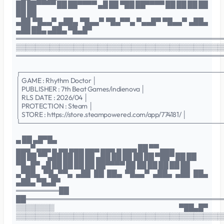
██ ██▀▀▀▀ ██ ██▀▀▀▀ ▄█ ██ ▀██ ██▀▀▀▀ ██ ██ ██ ██
██ ██
▄██ ▀█▄▄▀ ▄██▄ ▀█▄▄▀ ▀█▄▀▀▄ ▀▄▄█▀ ▀█▄▄▀ ▄██▄
▄██ ██▄ ▄██▄ ▀█▄█▀
═══════════════════════════════════════════
▒▒▒▒▒▒▒▒▒▒▒▒▒▒▒▒▒▒▒▒▒▒▒▒▒▒▒▒▒▒▒▒▒▒▒▒▒▒▒▒▒▒▒
═══════════════════════════════════════════
┌──────────────────────────────────────────
│ GAME : Rhythm Doctor │
│ PUBLISHER : 7th Beat Games/indienova │
│ RLS DATE : 2026/04 │
│ PROTECTION : Steam │
│ STORE : https://store.steampowered.com/app/774181/ │
└──────────────────────────────────────────
▄ ██ ▄█▀█▄
▄▄▄▀ ▄▄▄ ▄ ▄▄ ▄▄▄ ▄▄▄ ▄▄▄ ▄ ▄▄▄ ██ ▀▀ ▄▄▄
██ ██ ▀▀▄██ ██ ██ ██ ▄██ ██ ██ ██ ██ ▀██▀ ██ ██
▀█▄█▀ ▄█ ██ ██ ██ ██ ██▀▀▀▀ ██ ██ ██ ██ ██ ██
▄▀██▄ ▀█▄▀▀▄ ▄██ ██ ██▄ ▀█▄▄▀ ▄██▄ ▄██ ██▄
▄██▄ ▀█▄█▀
═════════██
██═════════════════════════════════════════
▒▒▒▒▒▒▒▒ ▀██▄█▀
▒▒▒▒▒▒▒▒▒▒▒▒▒▒▒▒▒▒▒▒▒▒▒▒▒▒▒▒▒▒▒▒▒▒▒▒▒▒▒▒▒▒▒