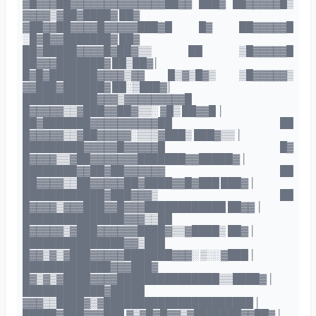
▓█▓▓▓██▓▓▓▓▓▓▓▓▓▓▓▓▓▓██▓▓ ███▓ ██▓▓▓▓▓█▒
▓▓▓▓▒▓██▓████▓ ██▓
▓██▓▓██▓▓▓▓█▓▓▓▓▓███▓█ █▓ ██▓▓▓▓▓█
░█▓█▓▓███████▓ ██▓
██▓█████▓▓▓▓█▓██▓▒▒ ██ ▒█▓▓▓▓▓█
██▓▓▓███████▓ ██▒██▓│
█▓█▓███████▓▓▓▓▒▓▓ █▒▓▒█▓▒ ▒█▓▓▓▓▓▒
▓▓███▓██████▓ ██░▒███▓│
███████████▓▓▓▒▓▓▓▓▓▓▓▓▓█
█▓▓▓▓▓▒▒▓███▓▓██▓▒▒░ ▓█▒ ██▓▓█ │
██▓███████▓▓▓▓▓▓▓▓▓▓██ ██
█▓▓▓▓▓▒▒▓██▓▓▓▓▓░▒▒▒▓███▒ ███▓▒▒ │
█████████▓▓▓▓▓█▓▓▓▓▓█ █▓
█▓▓▓▓▒▒▓██▓▓▓▓▓▓▓███████▓▓█████▓ │
████████▓▓██▓██▓▓▓▓▓▓ ██
██▓▓▓▓▒▒██▓▓▓▓▓██▓████▓▓█▓███ ███▓ │
████████████▓███▓▓▓▒ ██
█▓▓▓▓▒▓▓▓███▓▓█▓▓▓████████████ ██▓▓ │
███████████████▓▓▓▒▒██
█▓▓▓▓▓▒▓███▓▓▓▓▓▓████▓▒▒▓████▒ ██▓ │
███████████████▓▓▒███
█▓▓▒▓▒▓███▓▓▓▓▓███████▓▓▓░ ▒░░▓███ │
█████████████▓▓▓███▓
█▓▒▓▒▓████▓▓▓▓███████████████▒▒████▓ │
████████████▓█████
▓▓▓▒▒████▓▒▓██████████████████████ │
█████▓███▓▓▓███ ▓▒▓█▓█▓▓▒▓███████▓▓██▓ │