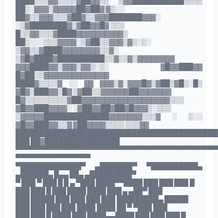
████▒▒▒▓▓▒▒▒▒▓██▓▓▒▒ ▒▓▓███████████▒▒▒▒
██▒░▓▓▓▒▓▓▓▓▓██▓██▓ ▓▒░░
██▓▒▒▓▓▓▒▒▒▓██▓▒▒▓▓▓███████▓▓▓░
░▒▓████████▓▒▓██▓▓█▓ ▒▒▒
█▒▒▓▓▒▒▒▓████▓▓▓▓▓▓▓▓▓▓▒
██▒░░░▒▒▒▓▓▓▓░▒▓██▒▒▓▓▓▒▓▒░▒░
▒▓▓▒▒▓████▓▓▓▓▓▓▓▓▒▒▓░
▒▓█▓████▓██████████▒▒▓▒▒▓▒▓▓▓▓▓▓▓▓
▓▓▓████▓▓▒▓▓▓▒▓▓▒░▒░ ▓█▓▓███▓▓
█▓██▒▒▓▓▓▓▓▓▓▓▓▓▓▓▓▓
████▓▒▒▒▒▓ ░░ ▓▓ ▓▓▓▒▓░▓▓▓█▓▒▓██▒▓█▒░█▒
▓█▓▒███▓▓▒█▓ ▒▓██▒▒▓▓▓▓▓▓██▓▓▓▓▓▓▓
█▓▒▒▒▒▒▒▒▒▒▓██▓▓▓▓▓▓▓▓▓▓▓▓▓▓▓▓▓▓▓▒▒▒
▓█▓▓███▓▓▓▓░ ░▓██▓▓██▓██▓█▓▓▓▒░▒▒▒
▒▓▓▓▓▓██████████████▓▓▓▓▓▓▓▒▒▒▓ ░ ▒░░
▓█▓▓███▓▓▒▒▓ ▓██▓▓▓▓▒▒▒▒ ▒▒▒▓▓
███████████████████████████████████████████
███ ██▓████████████████
▀▀▀▀▀▀▀▀▀▀▀▀▀▀▀▀▀▀▀▀▀▀▀▀▀▀▀▀▀▀▀▀▀▀▀▀▀▀▀▀▀▀▀
▀▀▀▀▀▀▀▀▀▀▀▀▀▀▀▀
▀█████████████▀ ▄███████▀ ▀██████████▄
▄██████▄ █▄▄ ██▄ ▄█████████▀
▀ ███ ▀ ███ █ █ ▄ ▀███ ████▀▀████ ███ ███ ███ █
███ ███ █ ███ ████ ████ ███ ▄ ▄██▀ ███
███ █████ ███ ███ ███ ███ █████████▄ █████
███ ███ ███ ███ ████ ████ ██ ▀ ▀███ ███
███ ███ █ ████ ███ ████▄▄████ ███ ███ ███ █