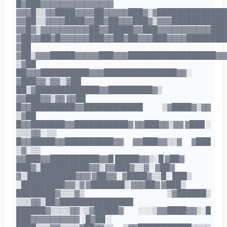
█▓███▓▓▓▓▓▓▓▓▓▓▓▓▓▓▓
▓▓▓█▒▒▓▓████▓▓▓▓██▓▓▓▓▓███▓▒▓██████████████
▓▓██▒▒▓▓▓▓████▓▓██▓██▓▓▓███▓▒▓▓▓███████████
▓▓█▓▒▓▓▓▓▓▓▓▓▓▓██▓▓█████▓▓███▓▓▓▓▓▓▓▓▓▓▓███
▓██▓▓██▓█▓▓▓▓▓▓███▓▓██▓██▓▓▓███▓▓▓▓████████
▓██
▓██▒▓▓▓█████▓▓▓▓▓███▓▓▓██████████████████▓▓
▒▓██
██▓▓▓██████████▓▓▓███████████████▓▓░
▓███▓▓▒▓▓ ▒▓██
██▒▓█████████████▓▓█████████▓▒
▓▓███▓▓▒▓▓ ▓▓██
█▓▓█████████▓▓████████████ ▒▓████▓▒▓▓
▒▓██
█▓▓███████▓▓███████████▓ ▓▓███▓▓▒▓▓ ▓███ ░
▒▒▒▓▓░ ▒▒
█▓▓█████▓▓██████████▓▓ ▓▓███▓▓▒▒▓ ▓███
▒▓░▒▒
▓▓███▓▓██████████▓▓█ █████▓▓▒░█ ▓██▓
███▓▒██████████▓▓▒ ▓▓███▓▒▒▓░ ▓██▓
▓ ▒██████████▓▓▓ ▓██▓▓░ ▓████▓▒▒█░ ███▒
░█████████▓▓▒▓ ▓███████▒ ▓▓▓██▓ ▓███▒
████████▓▒▒▒▓▒ ▒▓██████▒
▒▒▒▓▓▒██▓███████████████
██████▓▒▒▒▒▓▓░▒▓█████▓ ░░░▒▓▓████▓▓▒░█
███▓▓▓▓▓▓▓▓▓▓ ░█▓██ ░