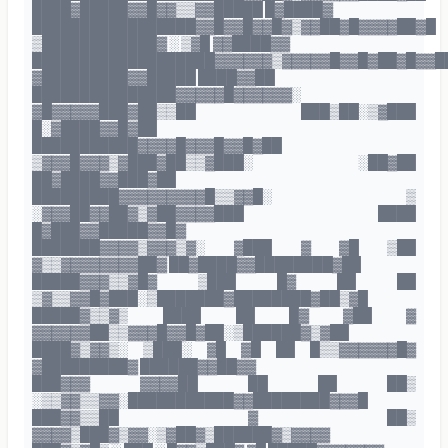
████▓█████▓▓█▓▓▒▒▓▓█████ █▓████▓
█████████████████▓▓█▓▓█▓▓█▓▒▓▓██▓█▓▓▓▓██▓█
▒████████████▓ ░ ▒▓█ ▓▓████▓▓
███████████████████▓▓▓▓▓▓▒▓▓▓▓▓█▓▓█▓██▓█▓▓█
▓█████████▓▓█████ ████▓▓██
███████████████▓▓▓▓▓█▓▓▓▓▓▓░
▓█▓▓▓▓▓███▓██▒▒██ ███▒██░▒▓███
█░▓████▓▓█▓██
███████████▓▓▓▓█▓▓▓█▓▓█▓██
▒▓▓▓█▓▓▓▒▓███▓██▒▒▓███░ ░██▓██
██▓████▓▓███▓██
█████████▓▓▓▓▓▓▓▓▓█▒▒▓▓█░ ▒
░▓▓▓██▓▓██▓▒▓██▓▓▓▓███ ████
█▓███▓▓█████▓▓█▓
███████▓▓▓▓▒▓▓▓▒▓░ ▓███ ▓ ▓█ ▒██
▓▒▒▓▓▓▓▓▓▓▓██▓ ██▓████▓▓████████▓██
█████▓▓▓▒▒▓█▓ ▒███ █▓ ██ ██
▒▓▒▒▓▓█▓███░▒███████▓████████▓██▒▓█
█████▓▒▒▓▒ ████ ██ █▓ ▓██ ▓
▓▓▓▓▓▓██▒▒▓▓▓█▓▓█▓██░▒██████▓▒▓██
████▓▒▓▓▒░ ▒███░ ▓█ ▓█ ██ █▒▒▓▓▓▓▓▓█▓
▓█████████▓ ██████▓▓██▓▓
███▓▓▓ ▓▓▓▓██ ██ ██ ██▒
░▒▒▓▓▒▒▓▓░███████████▓▓████████▓▓▓█
███▓▓▒▒██ ▓ ██▒
▓▓▓▓▒███▓▒▓▓░▒▓██▓▒██████▓▒▓▓▓▓