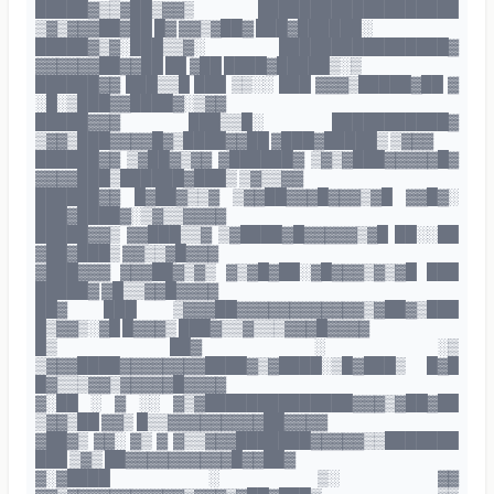
█████▓▒▒▓██▒▓▓▒ ███████████████████
▒▓▒▓▓▓██▓██ █▓ ▓▓▒▓██▓ ███▓██████░
█████▓▒▓░███▒▒▓░ ████████████████▓
▓▓▓▓▓▓██▓▓██ ██ ▓██ ████▓█████▒░▒
██████▓▓ ███▒▒█ ███ ▒▒░░ ███ ▓▓▓▒█████▓██ ▓
░█░▒███▓▓████▓░▒▓▓
█████▓▓▓ ███▒▒█░ ███████████▓
▒▓▓▒███▓▓▓▓█▓▒████▓▓██ ▓███▓█████▒ ▒▓▓▓
██████▓▓ ▒▓██▓▒▓▓ ▓██████▓ ▒▓▒▓███▓▓▓▓▓█▓
▓▓▓▓███▒██████▓███▒ ▒▓▒▒▓▓
██████▓▓ █▓██▓▒▒▓ ▒▓▓██▓▓▓█▓▓▓▒▓█ ▓▓█▓░
███▓████▓░▒▓▒▒▓▓▓▓
█████▓▓▒ ▓▓███▒▒▓ ▒▓████▓█▓▓▓▓▓▒▓█ ██░░██
▓██▓███▒ ▓▓▒▒▓█▓▓▓
▓███▓▓▓ ▓▓▓██▓▒▓▒ ▓▒▓█▓██░▓█▓▓▓▒▓▒▓█ ███
█████▓ ▓█▒▒▓▓█▓▓▓▓
██▓ ███ ▒▓▓▓██▓▓▓▓▓▓▓▓▓▓▓▓▒▓██▓▒███
█▒▓▓▒░▓█ █▓▓▓▒ ███▓▒▒▓▒▒▒▓▓▓█▓▓▓▓
█▒ ██▓ ░ ░▒
▒▓▓▓████▓▓▓▓▓▓▓▓████▓▒▓████░▒█▓███▒ █▓█
█▓▒▒▒▓▓▒▓▓▓▓▓█▓▓▓▓
▓░██ ░ ▓ ░░ ▓▒▓██████████████▓▓▓▒▓██▓██
▒▓▓▒██ ▓▓▒ █▒▒▓▓▓▓▓▓▓▓▓██▓▓▓▓
▓██▓▒ ▓▓░ ▓▒ ▓ ▓▒▒▓▓▓███████▓▓▓▓▓▒▒███████
███ ▒▓▒ ██▓▓▓▓▓▓▓▓▓▓█▓▓██▓
▓░▓████ ░ ▒░ ▓▓