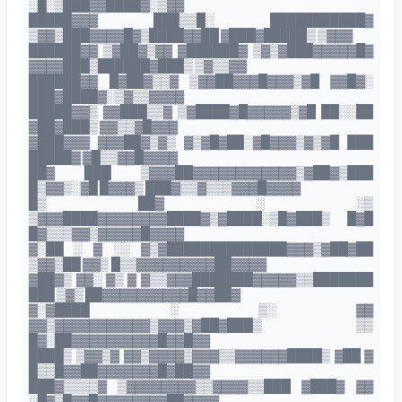
░█░▒███▓▓████▓░▒▓▓
█████▓▓▓ ███▒▒█░ ███████████▓
▒▓▓▒███▓▓▓▓█▓▒████▓▓██ ▓███▓█████▒ ▒▓▓▓
██████▓▓ ▒▓██▓▒▓▓ ▓██████▓ ▒▓▒▓███▓▓▓▓▓█▓
▓▓▓▓███▒██████▓███▒ ▒▓▒▒▓▓
██████▓▓ █▓██▓▒▒▓ ▒▓▓██▓▓▓█▓▓▓▒▓█ ▓▓█▓░
███▓████▓░▒▓▒▒▓▓▓▓
█████▓▓▒ ▓▓███▒▒▓ ▒▓████▓█▓▓▓▓▓▒▓█ ██░░██
▓██▓███▒ ▓▓▒▒▓█▓▓▓
▓███▓▓▓ ▓▓▓██▓▒▓▒ ▓▒▓█▓██░▓█▓▓▓▒▓▒▓█ ███
█████▓ ▓█▒▒▓▓█▓▓▓▓
██▓ ███ ▒▓▓▓██▓▓▓▓▓▓▓▓▓▓▓▓▒▓██▓▒███
█▒▓▓▒░▓█ █▓▓▓▒ ███▓▒▒▓▒▒▒▓▓▓█▓▓▓▓
█▒ ██▓ ░ ░▒
▒▓▓▓████▓▓▓▓▓▓▓▓████▓▒▓████░▒█▓███▒ █▓█
█▓▒▒▒▓▓▒▓▓▓▓▓█▓▓▓▓
▓░██ ░ ▓ ░░ ▓▒▓██████████████▓▓▓▒▓██▓██
▒▓▓▒██ ▓▓▒ █▒▒▓▓▓▓▓▓▓▓▓██▓▓▓▓
▓██▓▒ ▓▓░ ▓▒ ▓ ▓▒▒▓▓▓███████▓▓▓▓▓▒▒███████
███ ▒▓▒ ██▓▓▓▓▓▓▓▓▓▓█▓▓██▓
▓░▓████ ░ ▒░ ▓▓
▓▓▒▓▓▓▓▓▓▓▓▓▓▓▒▓▓▓▒▓██▓███▒ ▒▒
█▓░██▓▓▓▓▓▓▓▓▓▓█▓▓█▓▓
████▒ ▒▓▓▒▓ ▓▓▒▓▓▓▓▒▓▓▓▒▒▓▓▓▓▓▓████▒ ▓██ ▓
█▒▒█▓▓██▓▓▓▓▓▓▓█▓██▓▓
███▓▒▒▒▒▓ ▒▓▓▓▓▓▓▓▓▒▒▓▓▓▓▒▒███ ▓███▓ ▓▓
░█▓▒█▓▓█▓▓▓▓▓▓▓▓██▓▓▓▓