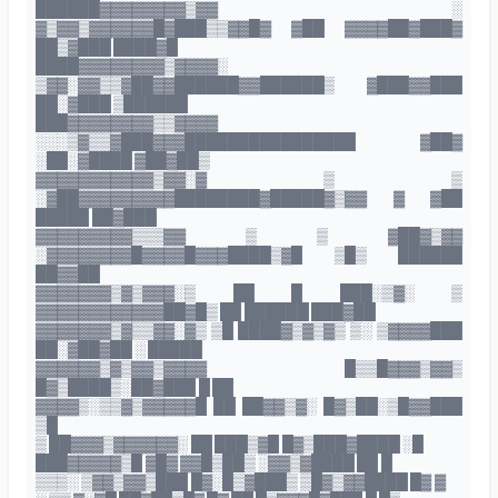
██████▓▓▓▓▓▓▓▓▒▓▓ ░
▓▒▓▓▒▓▓▓▓▓▓█▓███▒▒▓▓█▓ ▓██ ▓▓▓▓██▓███▓
██▒▓███ ████▓█
████▓▓▓▓▓▓▓▓▒▓▓▓▓░
▒▓▓░▓▓▒▒▓██▓▓██████▓▓██████▒ ▓███▓▓███
██░▓███ ▒██████
███▓▓▓▓▓▓▓▓▒▒▓▓▓▓
░░░▒▓▒▒▓███▓▓▓████████████████ ▓██▓
░██░▓████ ▓██▓██▒
▓▓▓▓▓▓▓▓▓▓▓▒▓▓░▓ ▒ ▒
░▓██▓▓▓▓▓▓▓▓▓████████▓█████▓▒▓▓ ▓ ▓██
█████ ██▓███
▓▓▓▓▓▓▓▓▓▒▒▒▓▓ ▒ ▒ ▓██▓▒▓▓
░▓▓▓▓▓▓▓▓█▓▓▓▓█▓▓▓████▒▓█ ▒█▒ ██████
██▓▓██
▓▓▓▓▓▓▓▒▓▒▓▓▓░▒ ██ █ ███░▒▓░ ▒
▓▓▓▓▓▓▓▓▓▓▓▓██▓█▒ ██ ██████ ███▓██
▓▓▓▓▓▓▓▒▓▒▒▓▓░▓▒ ▒█ ████▓▒▓▒▓▒ ▒░ ▒▓▓▓▓███
██░▓██▓██ ░ █████
▓▓▓▓▓▓▒▓▒▓▓▒▓▓▓▓ █▒▒█▓▓▓▒▓▓▒
█▓▒████▒░██▓███ █ ██
▓▓▓▓▒░▒▒▓▒▓▓▓▓▓█ ██ ██▓▓▒▓░ █▓▒██░▒█▓▓███
▒█
▒ ██▓▓▓▒▓▓▓▓▓▓░ ██ ███▒▓█ █▓▒███▓████ ░█
███▓▓▓▓▓▒█ ▓█▓ ▓▓█▒██▒ ░▓▓▒▓████ ██ █
▒▒▒░ ▒▓▓▒▓▓▒███ █▓░█▒▓███▒ ▒█▓▒▓▓████ █▓ ▓