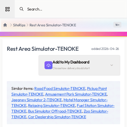
Open sidebar
SiteRips
Rest Area Simulator-TENOKE
18 +
Home
Rest Area Simulator-TENOKE
added
2026-04-26
Add to My Dashboard
Choose how delivery should start
Similar items:
Road Food Simulator-TENOKE
,
Pickup Point
Simulator-TENOKE
,
Amusement Park Simulator-TENOKE
,
Jeepney Simulator 2-TENOKE
,
Motel Manager Simulator-
TENOKE
,
Relaxing Simulator-TENOKE
,
Fuel Station Simulator-
TENOKE
,
Bus Simulator Offroad-TENOKE
,
Zoo Simulator-
TENOKE
,
Car Dealership Simulator-TENOKE