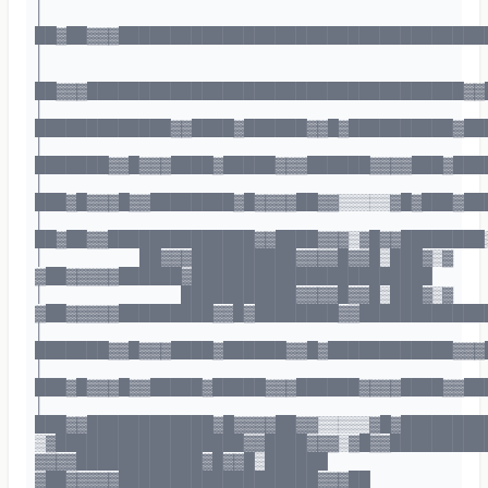
│
██▓██▓▓▓███████████████████████████████████
│
│
██▓▓▓████████████████████████████████████▓▓
│
█████████████▓▓████▓██████▓▓█▓██████████▓██
│
███████▓▓█▓▓▓████▓█████▓▓▓██████▓▓▓▓███▓███
│
███▓█▓▓▓█▓▓████████▓█▓▓▓▓██▓▓▒▒▒▒▒▓█▓███▓██
│
██▓██▓▓██████████████▓▓████▓▓▓▒▓█▓▓████████
│ ██▓▓▓██████████▓▓▓▓█▓▓█▒███▓▒▓
▓██▓▓▓▓▓██████▓███████████████████████
│ ███████████▓▓▓▓█▓▓█▒███▓▒▓
▓██▓▓▓▓▓█████████▓▓█▓████████▓▓████████████
│
███████▓▓█▓▓▓████▓██████▓▓█▓████████████▓▓▓
│
███▓█▓▓▓█▓▓█████▓█████▓▓▓██████▓▓▓▓████▓▓██
│
███▓▓████████████▓█▓▓▓▓██▓▓▒▒▒▒▒▓█▓████████
▒▓██████████████████▓▓████▓▓▓▒▓█▓▓█████████
▓▓▓▓████████████▓█▓▓█▒██████
▓██▓▓▓▓▓███████████████████▓▓▓██