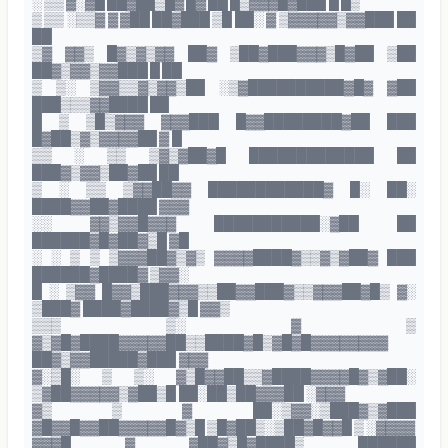
░ ▒▒ ▓░▓█ ██▓██▒█▓ █▓ ██ █▒▓▓▓█▓███ █ █▒
▒ ▒▒ ░▒▒▓ ▓ ▓██ ██▓███ ▒█ ██░ ▓ ▒▓▓▓▓▓▒▓▓███ ██
██
▒▓ ▓▓▒ █▓▒▓▒▓▓ ██▓ ▒██▓███▓▓▓▒█▓██ ▒██
██▓▒▓▓▒▓▓███ █ ██
▒ ▒░ ▒▓▓▒▒▓▒▓▓▒██ ░▒▓██████████▓█▓ ▓██
███▒▒▒▓▓████ ██
█ ▒ ▒█▒▓▓▓ ▓▓▓███ █▓▓████████▓██ ███
█▓██▒▓▒▓▓▓▓██ ▓ █
▒▒ ░ ▒▒ ▒▓▒▓██▓█ █████████████ ██
███▓▒▓▓▒██▓██ ██
▒ ░ ▒▒ ▒▓▓██▓▓ ████████████▓ █░ ██░
████▓▓██▓████ ▓▓▓
░░ ▓▓▒▓▓█▓▓▓ ███████████░▓██ ██
██████▓█▓██▓▒█ ▓█
░ ░ ▒ ▒ ▒▓▓▓██▓▒▓▒ ▓▓▓▓████▓▒▒▓▒▓██▓ ███
██████▓████▓ ▒▓▓░
█ ░ ▒▓▓ █▓▓▒███▓▓▓▒▒██▓▓███▓▒▒▓▓▓██▓█▒ ▓░
▒███▓ ████▓████▓▒█ ▓▓▒
▒▒▒ ▒░ ▓ ▒
▓▒▓█▓████▓▓▓▓▓██▒▒████▓█▒▓█▓█▓▓▓▓▓▓▓▓
██▓▒▓▓█████▓███ ▓▓▓
▓░▒█░ ▒ ▒░ ▓▒█▓▓██▒▒▓████▓▓▓▓█▓▒▓██░
▒▓██▓▓▓▓▓▒▓██▒█ ██░██▒██▓▓▓██ ░▓▓▓
▓▒ ▒ ▓ ██░▒▓▓░▒███▓▒▓███
▓█▓▓█▓▓██▓▓▓▓▓█▓▒█ ▒█▓██▒░▒██▓█▓▓█ ▒ ░▓▓▓▓
▓▓▓█ ▓ ▓██▓▒█▓████▒ ██████