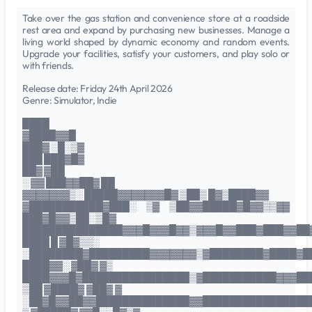
Take over the gas station and convenience store at a roadside
rest area and expand by purchasing new businesses. Manage a
living world shaped by dynamic economy and random events.
Upgrade your facilities, satisfy your customers, and play solo or
with friends.
Release date: Friday 24th April 2026
Genre: Simulator, Indie
████
▓████▓▓█
███▓ ░█░▒▓
███ ███▓█▓
██▓ ▓██
░ ▓▓ ███▓▓██▓ ██
▓▓▓▓▓▓▓▒░ █████▓▓▓▓▓▓▓█▓ ▒██▒ █▓▒████▓▓
▓███████████▓███░ ▒▓ ▒██▓▓█████▓█▓▓▒▒▓▓
███▓█▓▓▒██░▒█▓
███████████████▓▓▓█▓▓▓█▓▓▒▓▓▓█▓▓███▓███▓▓██
████ █ ▓█▓▒▒░
░████████▓█████████▓▓▓▓▓▓▓▒▓████████▓████▓█
████▓▓░ ▓██▓ ▓▒
████▓▓▓█▓████████████████▒▓███████████▓▓▓██
▒██ ▓████▓ ▓██▓ ▓
░██▓█▓▓██▓▓██████████████▓▓████████████████