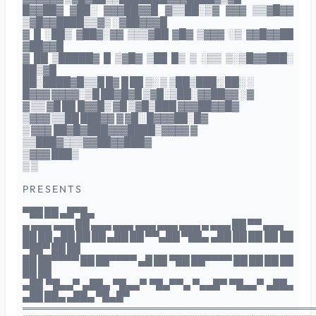
█▓▓██▓ ▓██░ ▓▓▓██▓▓█ ▓▒▒██░▒▓ ▓▓▓ ▒▒▓█▓▓
▒▓█▓▓████▒▒▓▒ ░▓██▓▓▓█
▓ █ ░██▒ ▓██▓░▓▓ ▒▒▒▓██ ▓█▓ ▒▓▓▓ ░▒ ▓▓█▓▓██
▓██▓▓█
▓ ██ ▒█████▓ █ ▒▓█▓ ▒██ █▒ ▒ ░▒▒ ▒░▒█▓▓███░
██▒▓█
██░████▓█▒▒█ █▓ █ ██ ▒░ ▒ ▒██▒███░ ██░ ░
█▓▓▓ ▓▓▓▓░▒█ ██▓█▓█ ▒▓█░▒██░▓▓██▓▓ ░▓
▓ ▒▒ ▓█ ██ █▓▓█▒ ▓█ ▒▓█▒███ ▓▓▓██▓▓█▓
▒▓▓▓ ▒▒██ ███▓▓ ▓ ▓█░ █▓▓▓██░█▓
▒ ▓▓▓ ██▓█▓███▓▓▓████▒▓▓▓▓ ▓
▒▒███▓▒▒▒▓▓██▓▓███▓
▒▓▓▓ ███▒
▒ ▒
P R E S E N T S
▀██ ██ ▄█▀█▄
▄ ▄▄▄ ▄▄▄ ██ ▄▄▄ ▄▄▄ ▄▄▄ ▄▄▄ ▄▄▄ ▄ ▄▄▄ ██ ▀▀ ▄▄▄
██ ██ ▄██ ██ ██ ▄██ ██ ▀▀▄██ ▀██▄ ▄██ ██ ██ ██ ██
▀██▀ ██ ██
██ ██▀▀▀▀ ██ ██▀▀▀▀ ▄█ ██ ▀██ ██▀▀▀▀ ██ ██ ██ ██
██ ██
▄██ ▀█▄▄▀ ▄██▄ ▀█▄▄▀ ▀█▄▀▀▄ ▀▄▄█▀ ▀█▄▄▀ ▄██▄
▄██ ██▄ ▄██▄ ▀█▄█▀
═══════════════════════════════════════════