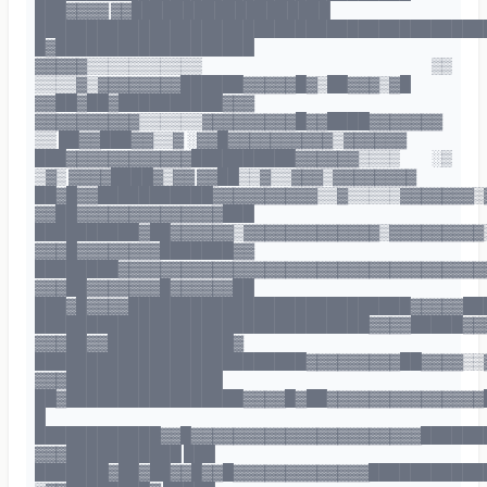
███▓▓▓▓ ▓▓███████████████████
███████████████████████████████████████████
█▓███████████████████
▓▓▓▓▓▒▒▒▒▒▒▒▒▒▒▒ ▒▒
▒▒▒▒▓▒▓▓▓▓▓▓▓▓██████▓▓▓▓▓█▓▒██▓▓▓▒▓█
▓▓██▓██▓██████████▓▓▓
▓▓▓▓▓▓▓▓▓▓▒▒▒▒▒▒▓▓▓▓▓▓▓▓▓█▓▓████▓▓▓▓▓▓▓
▒▒ ██▓▓███▓▓▒▒▓ ░▓▓█▓▓▓▓▓▓▓▓▓▓▒▓▓▓▓▓▓
███▓▓▓▓▓▓▓▓▓▓▓▓██████████▓▓▓▓▓▓▒▒▒▒ ░▒
▒▓▒ ▓▓▓▓████▓▒▓▓ ▓▓██▒▒▓▒▒▓▓▓▒▓▓▓▓▓▓▓▓
██▓█▓▓███████████▓▓▓▓▓▓▓▓▓▓▒▒▓▒▒▒▒▒▓▓▓▓▓▓▓▒
▓▓██▓▓▓▓▓▓▓▓▓▓▓▓▓▓███
██████████▓██▓▓▓▓▓▓▒▓▓▓▓▓▓▓▓▓▓▓▓▓▒▓▓▓▓▓▓▓▓▓
▓▓▓█▓▓▓▓▓▓▓▓███████▓▓
████████▓▓▓▓▓▓▓▓▓▓▓▓▓▓▓▓▓▓▓▓▓▓▓▓▓▓▓▓▓▓▓▓▓▓▓
▓▓▓██▓▓▓▓▓▓▓█▓▓▓▓▓▓██
███▓█▓▓▓▓███████████████████████████▓▓▓▓▓██
████████████████████████████████▓▓▓▓█████▓▓
▓▓▓██▓▓████████████▓
██████████████████████████▓▓▓▓▓▓▓▓▓██▓▓▓▓▒▒
▓▓▓███████████████
██▓█████████████████▓▓▓▓█▓██▓▓▓▓▓▓▓▓▓▓▓▓▓▓▓
█
████████████▓▓█▓▓▓▓▓▓▓▓▓▓▓▓▓▓▓▓▓▓▓▓▓▓██████
▓▓▓███████████ ███
███████▓██▓██▓▓█▓▓█▓▓▓▓▓▓▓▓▓▓▓▓▓███████████