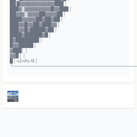
██ █▓▓▓▓▓▓▓▓▓▓▓▓███ │
███▓▒▓▓▓▓▓▓▓▓▓█▓▓███ │
██▓▓▓▒▓▓▓▓██▓▓▓▓██ │
████▓▓▓▓▓██▓██▓██ │
███▓▓█▓▓██▓███▓▓ │
███▓▓█▓█████▓██ │
████▓██████▓█ │
█▓████████ │
█▓▓█████ │
▓███│ │
▓▓█ │ │
█ │ nZ nFo-13 │
└──────────────────────────────────────────