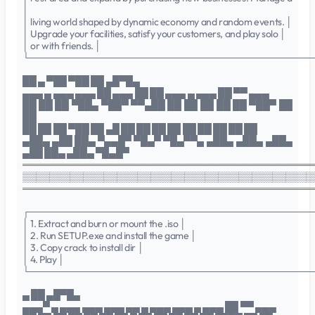
│
│ living world shaped by dynamic economy and random events. │
│ Upgrade your facilities, satisfy your customers, and play solo │
│ or with friends. │
└──────────────────────────────────────────
██ ▄ ▀██ ▀██ ██ ▄█▀█▄
▄▄▄ ▄ ▄▄▄ ▄▄▄ ██ ▄▄▄ ██ ██ ▄▄▄ ▄ ▄▄▄ ██ ▀▀ ▄▄▄
██ ██ ██ ▀██▄ ▀██▀ ▀▀▄██ ██ ██ ██ ██ ██ ▀██▀ ██
██
██ ██ ██ ▀██ ██ ▄█ ██ ██ ██ ██ ██ ██ ██ ██ ██
▄██▄ ▄██ ██▄ ▀▄▄█▀ ▀█▄▀ ▀█▄▀▀▄ ▄██▄ ▄██▄ ▄██▄
▄██ ██▄ ▄██▄ ▀█▄█▀
═══════════════════════════════════════════
▒▒▒▒▒▒▒▒▒▒▒▒▒▒▒▒▒▒▒▒▒▒▒▒▒▒▒▒▒▒▒▒▒▒▒▒▒▒▒▒▒▒▒
═══════════════════════════════════════════
┌──────────────────────────────────────────
│ 1. Extract and burn or mount the .iso │
│ 2. Run SETUP.exe and install the game │
│ 3. Copy crack to install dir │
│ 4. Play │
└──────────────────────────────────────────
▄ ██ ▄█▀█▄
▄▄▄▀ ▄ ▄▄▄ ▄▄▄ ▄▄▄ ▄▄ ▄ ▄▄▄ ▄▄▄ ▄ ▄▄▄ ██ ▀▀ ▄▄▄