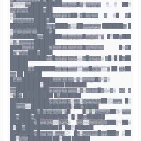
▓▒▒▒▒▓▓██████████▓▓▓▓▓█▓▒▓▓▓▓▓ ▒ ▒ ██▒
▓▓▓▓▓▓█████▓██
▒▓████████████▓▓▓▓▓▓██▒▓█▓▓▓▓ ▓ ▒█ ▓█
░▓▓▓▓▓▓▓████▓██
████████████▓▓▓████▓▒▒██▓▓▓▓▓▓ ███████▓ █
▒▓▓▓▓▓▓▓▓████▓█
▓████████▓▓██████▓▓▓▓▓▓▓█▓▓▓▓▒▓ █▒██▓███
▒▓▒▓▓▓▓▓███████
████▓▓▓▓█████▓▓▓▓▓▓▓▓▓▓▓█▓▓▓▓▓▓ █▒▓█
█▓▒▓▓▓███▓████
████████████▓▓█▓▓▓▓▓▓▓▒▒▓█▓▓▓▓▒ ▓█░█ █▓██
██████
██████▓▓███████▓▓▓▓▓▓▓▒▒▓▓█▓▓▓▒▒▓ ██ ▓▓██
▓▓ ██ ██████
█▓▓▓██████████▓▓▓▓▓▓▓▒▓▒▓▓▓▓█▓▒▓▒
██████████▒███████ ███████
▓▓███████████▓▓▓▓▓▓▓▓▓▒▓▒▓▓▓▓█▓▒▒▓▒ ▓▓ ▓
▒▓█▓ ██████████ █▓███████
█████████████▓▓▓▓▓▓▓▒▓▓▒▓▓▓▓▓▓██▒▒▓▓▓ █▒
██▓▓▓▒▒████████████ █▒██▓█████
█████████▓█▓▓▓▓▓▓▒▓█ █▒▓▒▓▓▓▓▓██▒░▓▓▓
██▓████▓███████████░ █░██▓██████
████████▓█▓▓▓▓▒▒▓▓▓▒ ▓▓▒▒▓▓▓▓▓▓███░░██▒
█▒██▓███████████ █░██ ▒██████
████████▓█▓▓▓▓▒▓▓▓░░ █▓▒▓▓▓▓▓█▓▓███▓ ▒██
██▒▓▓▓████████ ██▒███ ██████