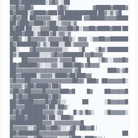
███▓████████▒ ▓█▓░▒██
▓▓█▓▓██▓ ▓█▓▒ ▓█████▓████▓
█▓████▒▓████▓███ ██ ███████████ ██▓▒▓▒▓█
▓█▓▓██ ██▓▓▓▓▓░ ░▓███████ ▓▓█████▓▓▓▓████
██ ▓███▓▓███▓ ▓██▒▒▓▓▓▒▓
█▓███ ██▒▒▒▓▓▓███▓▓▓██▓█▒ ▓▓██▓████▓███ ██
████▓███▒ ▓███ ▓█▒▓▓▒▓
▓██▓ ▒█▓▓▓▓▓▒▓▓▓▓▓██▓▒ ▓▓▓ ░▓▓██▓▓██████
█▓ ███████▓░▓▒ ███▒▒██▒▓▓▓▓▓
██▒ ▓█▓▓▓▓▓▓▓▓▓▒▒ ▒█ ▒█▓▒███████
█▓▒███████▒▒▒▒▓█▓▓███████ ▓▓█▓▓▓
█ ██▓▓▓▓▓▓▓▓▓▓▒▓▓▓▓█░ █ ▒█▓░░▓▓▓█▓
██▓██████▓▒░▒▒▓▓░▒███▓██▓ ▓█▓▓▓
██▓▓▓▓▓▓▓▓▓▓▓▓▓▓▓▓▓▓▓▒▓█ ███▓▒▓█
██▓▓█████ ▒▓▓▓▓▒████▓██ ███▓▓
▓█▓▓▓██▓▓▓▓▓▓▓▓▓▓▓▓▓▓██▓▓ ███▓ ██▓▓▓▓▓█▒
▓▓▓▓▒▓██▓████▓ ██▓
▓██▓▓██▓▓▓▓█▓▓▓▓▓███▓█ █▓ ██▓▓▓▓▓█
░█▓█▓▓███████▓ ██▓
██▓█████▓▓▓▓█▓██▓▒▒ ██ ▒█▓▓▓▓▓█
██▓▓▓███████▓ ██▒██▓│
█▓█▓███████▓▓▓▓▒▓▓ █▒▓▒█▓▒ ▒█▓▓▓▓▓▒
▓▓███▓██████▓ ██░▒███▓│
███████████▓▓▓▒▓▓▓▓▓▓▓▓▓█
█▓▓▓▓▓▒▒▓███▓▓██▓▒▒░ ▓█▒ ██▓▓█ │
██▓███████▓▓▓▓▓▓▓▓▓▓██ ██