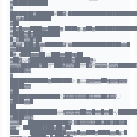
▓████████████
▓
████████▓██████▒██▓▒███████████████████████
██▓▓▓█████████
▓██
▓█▓█▓▓▓████▓▓████▓▒████▓▒▓██▓██████████████
▓████▓█▓█████████
█▒▓██▓▓█▓██
▓█▓▓▒███▓█▓▓██████▓▒▓█████████████████▓▓█
▓▓█ ███████▒
█▓▒▓███▓▓▓██░▒███▓▓██▓▓██
▓██▓▒▒▓██████████████▓ █████▓▒
▓▓▓▓██████▓██▒░███▓▓▓▓██▒▒█▓▒▓▓▓▓▒▓▓▓██████
█████▓▓
▓
█████████████▓███████▒░▓▒▒▓▓▓▓▓██▓▓▓▓▓▓▓
█████▓▓
▓██
█████████████████▒▓▓▓▓▓▓▓▓█▓▓▓▓██▓▓▓░░
▓████▓▓█
██
████████████████▒▒▓▓▓▓▓▓██▓▓█▓▓█▓▓█░░██████
▓████▓▓▓
▓▓▓█ ██████████████▓▒▓█▓▓▓▓▓██▓██▓██▓▓█
▓▓▒ ░ ████████ ██▓██▓██
███ ████████████▓▓▓▓█▓▓███▓████▓▓█▓▒█