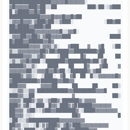
███████████████▓▓▓▓▓█▓▓▓▓▓▓░
▓█▓▓▓▓▓███▓██▒▒██ ███▒██░▒▓███
█░▓████▓▓█▓██
███████████▓▓▓▓█▓▓▓█▓▓█▓██
▒▓▓▓█▓▓▓▒▓███▓██▒▒▓███░ ░██▓██
██▓████▓▓███▓██
█████████▓▓▓▓▓▓▓▓▓█▒▒▓▓█░ ▒
░▓▓▓██▓▓██▓▒▓██▓▓▓▓███ ████
█▓███▓▓█████▓▓█▓
███████▓▓▓▓▒▓▓▓▒▓░ ▓███ ▓ ▓█ ▒██
▓▒▒▓▓▓▓▓▓▓▓██▓ ██▓████▓▓████████▓██
█████▓▓▓▒▒▓█▓ ▒███ █▓ ██ ██
▒▓▒▒▓▓█▓███░▒███████▓████████▓██▒▓█
█████▓▒▒▓▒ ████ ██ █▓ ▓██ ▓
▓▓▓▓▓▓██▒▒▓▓▓█▓▓█▓██░▒██████▓▒▓██
████▓▒▓▓▒░ ▒███░ ▓█ ▓█ ██ █▒▒▓▓▓▓▓▓█▓
▓█████████▓ ██████▓▓██▓▓
███▓▓▓ ▓▓▓▓██ ██ ██ ██▒
░▒▒▓▓▒▒▓▓░███████████▓▓████████▓▓▓█
███▓▓▒▒██ ▓ ██▒
▓▓▓▓▒███▓▒▓▓░▒▓██▓▒██████▓▒▓▓▓▓
███▓▒▓█▒ ░ ███ ░ █▓▓▒███▓ ▓█ █████▓▓▓▓▓▓▓
██▓▓▓░ ▓██▒ ▒ ▓██▓▓███████▓░▒████▓▓▓▓▓▓▓▓
██▓▓▓░▒▒░ ██▓ █
▒██▒▒▒▓███████████▓▓▓▓▓▓▓▓▓
██▓▓░▒▒ ░ ▒█▒ ▓ ▓███▓▒ ▓█▓ ███▓▓▓▓▓▓▓▓▓▓