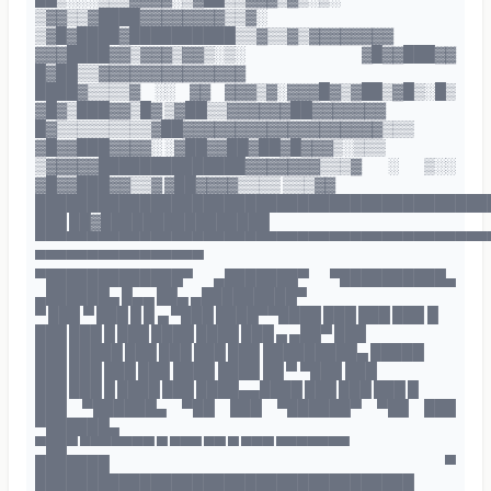
▒▓▓▒▒▓████▓▓▓▓▓▓▓▓▒▒▓░
▒▓█▓████▓██████████▒▒▓▒▒▓▒▓▓▓▓▓▓▓▓
▓▓▓████▓▓▒▓▓▓▒▓▓▒░▒░ ▓█▓▓███▓▓
█▓██▒▒▓▓▓▓▓▓▓▓▓▓▓▓▓▓
████▓▒▒▒▒▓ ░░ ▓▓ ▓▓▓▒▓░▓▓▓█▓▒▓██▒▓█▒░█▒
▓█▓▒███▓▓▒█▓ ▒▓██▒▒▓▓▓▓▓▓██▓▓▓▓▓▓▓
█▓▒▒▒▒▒▒▒▒▒▓██▓▓▓▓▓▓▓▓▓▓▓▓▓▓▓▓▓▓▓▒▒▒
▓█▓▓███▓▓▓▓░ ░▓██▓▓██▓██▓█▓▓▓▒░▒▒▒
▒▓▓▓▓▓██████████████▓▓▓▓▓▓▓▒▒▒▓ ░ ▒░░
▓█▓▓███▓▓▒▒▓ ▓██▓▓▓▓▒▒▒▒ ▒▒▒▓▓
███████████████████████████████████████████
███ ██▓████████████████
▀▀▀▀▀▀▀▀▀▀▀▀▀▀▀▀▀▀▀▀▀▀▀▀▀▀▀▀▀▀▀▀▀▀▀▀▀▀▀▀▀▀▀
▀▀▀▀▀▀▀▀▀▀▀▀▀▀▀▀
▀█████████████▀ ▄███████▀ ▀██████████▄
▄██████▄ █▄▄ ██▄ ▄█████████▀
▀ ███ ▀ ███ █ █ ▄ ▀███ ████▀▀████ ███ ███ ███ █
███ ███ █ ███ ████ ████ ███ ▄ ▄██▀ ███
███ █████ ███ ███ ███ ███ █████████▄ █████
███ ███ ███ ███ ████ ████ ██ ▀ ▀███ ███
███ ███ █ ████ ███ ████▄▄████ ███ ███ ███ █
███ ▀██████▄ ▀██ ███ ▀██████▀ ▀██ ███
▀██████▄
▀██▀ ▀▀▀▀▀▀▀ ▀ ▀▀▀ ▀▀ ▀ ▀▀▀ ▀▀▀▀▀▀▀
███████ ▀
████████████████████████████████████