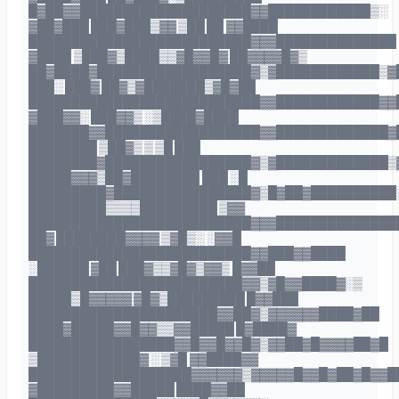
█▓██▓▓████████████████████▓▓████████████▒░
▓██▓███ ███▓███▒▓▓ ▒██ ██ ▓▓████
██████████████████████████▓▓▓██████████████
▓████ ▒███▓▒████▒▒▓█▓▓█▓ ██▓▓▓▓█▓▒
██▓████▓██████████████████▓▒▓████████████▒▓
███░ ███▓ ██▓▒▓███████▒▓█▓██
███████████████████████████▓▓████████████▓▓
▓███▓▓░ ███▓▓▒ ░▒████▓████
███████▓▓██████████████████▓▓█████████████▓
████████ ▒██▓▒ ▒ ▒█ ███
████████▓█████████████████▓▒▓█████████████▒
█████▓▓▓▒██▓████████ ███ ░█
█████████▓████████████████▓▒█▓██▓██████████
█████████▒▒▒▒█████████ ▒▓▓
██████████████████████████▓▓▓██████████████
██▓ ████████▓▓▓▓ ▒▓█▒░ ░▓▓█
██████████████████████████▓▓███▓▓████
░██████ ▓██ ███▓▒▒▓█▓▒▓▓▒ █▓▓██
█████████████████████████▓▓▒▓█▓▓████▓░▒
█████▒█▓▓▓▓▓ ▓█▓▒█████████ █▓▓███
██████████████████████▓▓██▓▒▓▓▓▓▓▓████▓██
████▓█████▓▓█▓▓▒▒▓▓█████ █▓████▓
█████████████████▓▓█▓▓█▓▓█▓▒▓▓██▓█▓▓▓▓██▓█
▒████████████▓ ░ ▒▓█ ▓▓████▓▓
███████████████████▓▓▓▓▓▓▒▓▓▓▓▓█▓▓█▓██▓█▓▓█
▓█████████▓▓█████ ████▓▓██