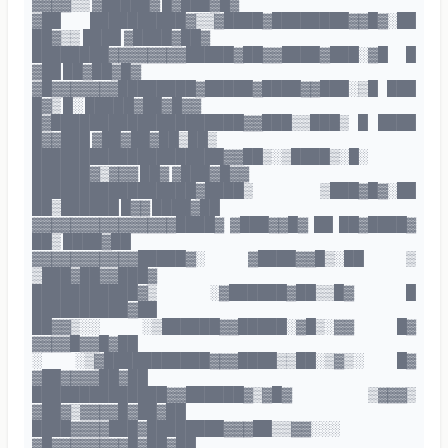
▓▓▓▓▒▒ ▓█████▓ █▓███▓█▓
▓██ ██████████▓▒▒▓████▓████████▓▓█▓░██
██▓▒▒ ████ ▓████▓██▓
████████▓▓▓▓▓▓▓▓█████▓██▓▓████▓███░▓█ █
▓██ ██▓██▓█▓
▓█▓▓▓▓▓▓▓████████▓█████▓████▓▓███░▒█ ███
█▓▒ █░ █████▓██▓█▓▓
█▓████████████████████▓▓███▒▒███▒ █ ████
█▓▓███ ▓██▓██▓██▒██▒
████████████████████▓▓██▒░▒████▒░█░
██████▓▒▓▓▓ ██▓ ▓███▓█▓▓
█████████████████▓████▒ ▒███▓█▓░██
██▒██████ █▓▓ ████▓██
▓▓▓▓▓▓▓▓▓▓▓▓▓▓▓████▓ ▓███▓▓█▓ ██ ██▓████▓
██▒ ████▓██
▓▓▓▓▓▓▓▓▓▓▓█████▓░ ▓████▓▓█▒░██ ▒
▒███▓██▓▓███▓
███████████▓▒ ░▓██████▓██▒▒█▓ █
██████████▓██
██▓▓▒░░ ░▒██████▓▓█████░▓█▒░▓▓ █▓
▓▓▓▓█▓▓█▓██
░ ░▒▓███████████▓▓▓████▒▒██░▒▓▒░ █▓
▓██▓▓▓▓██▓██
██████████████▓▓██████▓▒▓█▓ ▒▓▓▓▒
▓██▓▒▓▓▓▓█▓██▓██
████▓▓▓▓███▓████████▓▓▓██▒▒▓▓░░░
▓█▓▓▓▓▓▓▓▓█▓██▓██