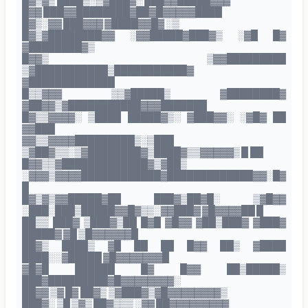
█▓▒▓▒ ████▒░▒▓███▓░ ███▓▓█████▓▓▓
█▓▓ ███▓▓████████▓██▓█▓▓▓▓▓████
█▓▒░▓▓ ███▓▓▓ ▓████▓▓█▓ ░▒
█▓▒▓████████▓▓ ░▓▓█████▓███▓▒ ░▓█ █▓
▓████████▓▒
█▓▓▒ ▒▓▓█████████
▒▓███████████▒███████████▓
▓█████████████
█▒▒▓▓▓ ▒▒▓█████▒ ▓████████▓
▓██▓▓▒▓███████████▓▓▓███████
█▓▒▒▓▓▓▓░ ▒████ █████▓▒░ ▓███▓▓░ ░▓█▓ ██
▓▓███
▓▓▒▒▓▓▓▓█████████▒░▒███
▒▓██▓▒▒░▒▓████████▓▒████▓▒▒▓▓▓▓▓▒ █ ██
█▓▓▒▒▓█████████████▓▒▓██▒
░▓▓▓▒▓▓▓▓████████████▓█████████████▓▓░█▓
█
█▓▒▓▒▓▓█████▓██ ███▓▒██▓█░ ▒▓█▓▓
░███░███▒█████▓▓█▓▒▒░▓▓███▓ ▓█▓▓▓▓██ █
██▒▒ ███▓ ▒███▓▒██ █▓█ ▓█▓▓ ▓██▒███▓ ▓███▓
█████▓ ▓█ ▒█▓▓▓▓▓▓█
██▓▒ ████▒ ▓█ ██ ██ █▓▓ ██▒ ▓████
████░░▓█████ ▓█▓▓▓▓▓▓▓█
▓█▓█ ██████ █▓ █▓▓ ██▒█████▒
███▓█████████▓█▓▓▓▓▓▓▓▓░
██▓▓ ▒▓ █▓ ██▓▒ ▒▓███▓▒▓█▓▓▓▓▓▓▓▓▒
███▓░ ▒█ ▒▓▒ ██▓▒▒▒ ░▓▓ ██▓▓▓▓▓▓▓▓▓