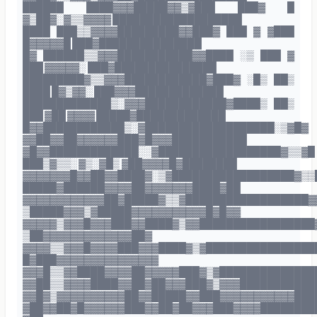
██████ ████▓▓▓█████▓▓▒▓███ ███▓ █
▓▒██▓░▓▒▒▓▓▓▓ ███████████████████
████ ███▒▒▓▓▓▓█████████▓▓███▓ ███ ▓ ▓███
█▓▓▓▓▓█ ███▓███████████████
█▓ ██████▒▒▓▓▓███████████▓▓████ ░▒ ███ ▓
███ ▓▓▓▓▓░ ███▓███████████████
█████████▓▒▒▓▓▓████████████▓███▓ ░█▒ ██▒
████ █▓▒▓▓░ ███▓▓▓█████████████
█████████████▒░▓▓▓████████████▓████▒ ██▒
███ ▓██ ▓▓▓▓ █████▓█████████████
█▓▓████████████▒░▓███████████████████░▒▓█▓
▓▓██▓▓██▓▓▓▓▓▓███▓█▓▓▓███████████
▓█▓▓█████████████░░▓██████████████████▓▒▒▓█
███▒▓▒▒░ ▓▒░▓█▒ ▓██▓▓▓▓█▓████████
▓▓▓▓▓▓▓█▓▓██▓▓████▓░▒▓██████████████████▓▒▒
█████▓██████▓▓▓▓██▓▓▓▓▓▓▓████▓██
▓▓▓▓▓▓▓▓▓▓▓▓██▓█████▓▒▒▓██████████████████▓
▒█████▓▓▓▒▓█████▓▓▓▓▓▓▓▓▓▓▓█▓█▓▓
▓▓▓▓▓▒▓▓▓█▓▓▓███▓▓████▓▒▓▓█████████████████
▒██▓▓▓▓▓▓▓▓▓▓▓▓▓██▓
▓▓▓▓▒▒▓▓▓█▓▓▓▓███▓▓▓████▓▒▓████████████████
█▓███▓▓▓▓▓▓▓▓▓▓▓▓▓▓▓
▓▓▓█▒▒▓▓████▓▓▓▓██▓▓▓▓▓███▓▒▓██████████████
▓▓██▒▒▓▓▓▓████▓▓██▓██▓▓▓███▓▒▓▓▓███████████
▓▓█▓▒▓▓▓▓▓▓▓▓▓▓██▓▓█████▓▓███▓▓▓▓▓▓▓▓▓▓▓███
▓██▓▓██▓█▓▓▓▓▓▓███▓▓██▓██▓▓▓███▓▓▓▓████████