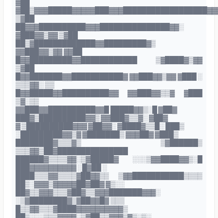
▓██
▓██▒▓▓▓█████▓▓▓▓▓███▓▓▓██████████████████▓▓
▒▓██
██▓▓▓██████████▓▓▓███████████████▓▓░
▓███▓▓▒▓▓ ▒▓██
██▒▓█████████████▓▓█████████▓▒
▓▓███▓▓▒▓▓ ▓▓██
█▓▓█████████▓▓████████████ ▒▓████▓▒▓▓
▒▓██
█▓▓███████▓▓███████████▓ ▓▓███▓▓▒▓▓ ▓███ ░
▒▒▒▓▓░ ▒▒
█▓▓█████▓▓██████████▓▓ ▓▓███▓▓▒▒▓ ▓███
▒▓░▒▒
▓▓███▓▓██████████▓▓█ █████▓▓▒░█ ▓██▓
███▓▒██████████▓▓▒ ▓▓███▓▒▒▓░ ▓██▓
▓ ▒██████████▓▓▓ ▓██▓▓░ ▓████▓▒▒█░ ███▒
░█████████▓▓▒▓ ▓███████▒ ▓▓▓██▓ ▓███▒
████████▓▒▒▒▓▒ ▒▓██████▒
▒▒▒▓▓▒██▓███████████████
██████▓▒▒▒▒▓▓░▒▓█████▓ ░░░▒▓▓████▓▓▒░█
███▓▓▓▓▓▓▓▓▓▓ ░█▓██ ░
████▒▒▒▓▓▒▒▒▒▓██▓▓▒▒ ▒▓▓███████████▒▒▒▒
██▒░▓▓▓▒▓▓▓▓▓██▓██▓ ▓▒░░
██▓▒▒▓▓▓▒▒▒▓██▓▒▒▓▓▓███████▓▓▓░
░▒▓████████▓▒▓██▓▓█▓ ▒▒▒
█▒▒▓▓▒▒▒▓████▓▓▓▓▓▓▓▓▓▓▒
██▒░░░▒▒▒▓▓▓▓░▒▓██▒▒▓▓▓▒▓▒░▒░