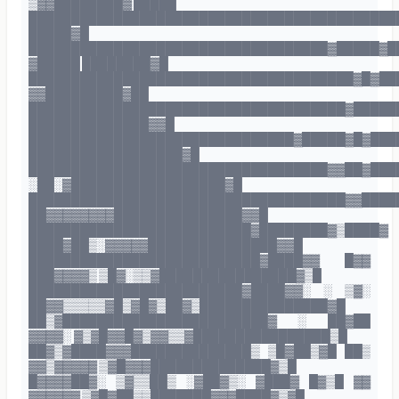
▒▓▓████████▓ █████
███████████████████████████████████████████
█████▓█
███████████████████████████████████▓█████▓█
▓█████ ████████▓█
██████████████████████████████████████▓█▓██
▓▓█████████▓██
█████████████████████████████████████▓█████
██████████████▓▓█
███████████████████████████████▓█████▓█▓███
██████████████████▓█
███████████████████████████████████▓▓██▓███
░██░▓██████████████████▓█
█████████████████████████████████████▓▓████
██▓▓▓▓▓▓▓▓███████████████▓▓█
██████████████████████████▓████████▓▒████▓
████▓██▒░▓▓▓▓▓███████████████▓▓█
███████████████████████████▓████▓▓ █▓▓
███▓▓▓▓▒ ▒█▓░▒▒▓████████████████▓▒█
█████████████████████████▓████▓▓░ ░ ▒▓░
██▓▓▒▒▒▒▒▓█▒▓█▓▒██▓▒███████████████▓█
██▒▓████████████████████████▓ ░ ██▓██
▓▓▓▓░ ▓▒▓█▓▓█▓▒▓▓▒▒▓████████████████▒█
██▓▒▓████▓▓▓██████████████▒ ▒█▓██▒▓█ ██▒
▓▓▒▓▓▓▓▓ ▒▓█▓▓▓██████████████▓▒█
█▓▓▓▓██▓░ ▒▓▒▒██▒ ░▓██▓▒░ ▓███▓ █▓▒█ ▓▓
▓▓▓▓▓▓ ▒▓█▓██▒▒███████▓▓▓████▓▒▓█