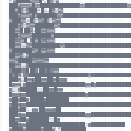
▒ ▓█████▓ ▓▓█░░█▓▒▓
███▓▓▓▓▓█▓▓██████████████▓▓███████████████▓
██▓█▓▒▓███▒ █▒░█▓▒▓▓
███▓▓▓▓▓█▓███████▓▓████████████████████████
▓███▓▓ ▒█▓▒▓▓█▓▒▓▓▓
███▓▓▒▓▓▓███████▓▓█████████████████████████
██▓▓█ ██▓░██▓▓▓▓▓
███▓▓▓▓▓███████▓███████████████████████████
██▓▓ ▓█░▓█▓█▓▓▓▓▓
██▓▓▒▒▓▓██████████▓▓███████████████████████
▓███████▓ ▓█▓▓▓▓▓
██▓▓▓▒▓████████████████████████████████████
▓▓▓█████▓▓▓▓▓▓
██▓▓▒▒▓████████████████████████████████████
▓███▓▓█ ██▓ ██▓█▓▓▓
█▓█▓▒▓▓█████████████████████▓██████████████
███▓ ▒█▓▓▓██▓▓ ██▓█▓▓▓
█▓▓▓▒▓█████████████████████▓▓█▓████████████
▓▒▒▓██████▒▒██▓▓█▓▓
█▓▓▓▓▓█████████████████████▓███████████████
▓██▓██▓ █████▓████████
▓██▓▓▓█████████████████████████████████████
███▓██▒ ░▓▓ ██▓▓▓▓██
███▓▓▓█████████████████████▓▓██████████████
██▓▓██▓███████░▒█▓
███▓▓▓█████████████████████▒▓████████████
▓████▓███ ██▓███▓░▒█████████