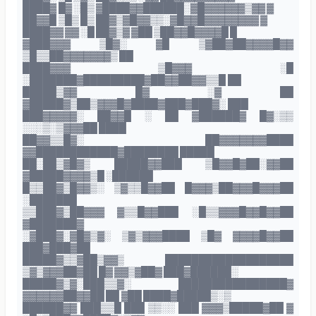
████▓ █▓ ░█▒ ▓████▓▓██████░▓█▓▓▓▓▓▓▒▓▓ ▓
██▓▓█ ▒█▒ █▒ ██▓▒▓█▓▓▒▒░▓█▓▓█▓▓▓▓▓▓▓▓ ▓
████▓▓ ▓▓ ░█ ██▓▒▓ ▓██ ▒██▓▓█▓▓▓▓█ █
▓███▓▓▓ ▒█▓░ ▓█ ▒▓██▓██▓▓▓▓█▓▓
▒█▒▒██▓▓▓▓▓▓▓▒ ██
████▓▓▓ ▒█▓▓▓ ░█
░███████▓█████████▓██▓▓██▓▓▒▒█ ██
█████▒▓▓ █▓ ░▓ ██
▓█████▓▒██▒▓▓▓█▓████▓███▓███▓░ ███
███▓▓▓▓▓░ ██▓▓█ ░ ██ ▓██████▓ █▓░▒▒
░░░▒░▒▓▓▓██ ████
██▓▓▒▒█▓░ ██▓▓▓▓▓▓▓████
▓▓████████████▓████████ █████
██░██▒▓█▓▒ █████▓▓███ ▒█▓▓█▓██░▓▓██
▓█████▓▓▓▓▒█ ░██████
█▒▒██▓▒█▓▓▒░ ▒▓▒▒█▓▓██ █▓▓▓▒██▓▓▓█▓▓▓██
░███████
▒▒███▓▒██▓▓▓ ▓▒▒█▓▓███ ░█▒▒▓▓▓█▓▓█▓▓██
▓███████▓
░▓███▓░▓█▓▒▓░ ▒▓▒▓▓▓████ ▒█▓ ▓▓▓▓█▓▓██
███▓███▓██
█████▓▒▒▓██▒▓▓▒ ███████████████████
▒▓▒▓▓▓██▓██ █▓ ▓▓▒▓██▓ ███▓██████░
█████▓▒▓░███▒▒▓░ ████████████████▓
▓▓▓▓▓▓██▓▓██ ██ ▓██ ████▓█████▒░▒
██████▓▓ ███▒▒█ ███ ▒▒░░ ███ ▓▓▓▒█████▓██ ▓