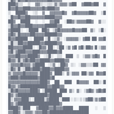
███▓▒▒ ▒ ▓▓▒░░▒▒░▓▒▓▓▓▒▓██ ▓███▓██ ▓
█▓▓█▓▓███▓▓▓▓▓█▓███▓▓
▒ ████▓ ░▒ ▓ ▓▓▓▓▓█▓ ▓█▓▓▓▓▓██▓ ▒█
░█▓▓█▓▓██▓▓▓▓▓▓████▓▓▓
██▓ ████ ░ ░ ▓▓██ ░██▓▒▓▓▓▓██▓ ▓░░
▒█▓▓█▓▓███▓▓▓▓▓█████▓▓
▓████░ ░████ ██▓ ▒▓█▓▓▓▓▓█▓▓▓██ ▓▒ ▒█░
▓█▓▒█▓▓▓▓██▓▓▓▓█████▓▓
█▓▓█████ ░ ████ ▒█ ░▒▓░ ░▓▓▓▓▓░ ▓██ ██ ▓▓█
▒█▒▒██▓▓█████▓▓█████▓▓
██▓▓▓▓████░ ░█▓▓ ██░ ▒██ ▒▓ ▓█ ▓█▒██▓ █ ▒▓▓
▓█▒▓███▓▓▓███▓▓▓████▓█
▓▓▓██▓▓▓████▓ ░▒█░ ▒▒ ███ ▒ ▒▓▓▒▓█▓ █
█▓▓▒█▒▓█▓██▓▓████▓▓████▓▓
▒▓▓▓▓█▓▓▓▒▓████ ░▒▓ ░██▓ ▒░ ░▓▓▒▒▒██ ▓▓
▒█▓▒█░▒██▓███▓███▓▓████▓▓
▓▒▓▓▓▓█▓▓▓▓▓▒████▓ ███▒ ▓░▓▓▓ ██▒▓▓ █▓▓█
▓███▓███████▓████▓█
▓▓▓▓▓▓▓▓▓▓▓▓▓███▓ ██ ███ █▓▓▓▓ ██▒░█
█▓▓▒▓███████████▓▓███▓▓
▒█▓█▓▓▓▓▓███▓ ▒█████ ███ ▓▒ ▓░ ▒▓█▓░▓█▓█
█▓▒▓████████████▓█████
█▒ ▓▓▓███▒ ░████▒▓████ ░███ ░ ▒░ ▒ ▒▓██▒▓ ▓██
█▓▒▓█████████████████▓
████▓▒███ ▓████▓▓█▓▓▓████ ████ ░ ▒
▓▓██▓░▒▓▓▓▒▓▓▓██▓████████████████