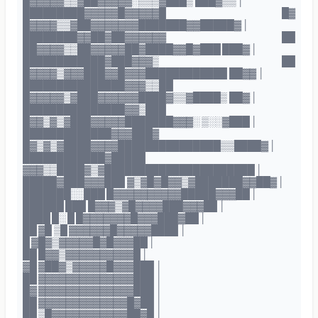
█▓▓▓▓▓▒▒▓██▓▓▓▓▓░▒▒▒▓███▒ ███▓▒▒ │
█████████▓▓▓▓▓█▓▓▓▓▓█ █▓
█▓▓▓▓▒▒▓██▓▓▓▓▓▓▓███████▓▓█████▓ │
████████▓▓██▓██▓▓▓▓▓▓ ██
██▓▓▓▓▒▒██▓▓▓▓▓██▓████▓▓█▓███ ███▓ │
████████████▓███▓▓▓▒ ██
█▓▓▓▓▒▓▓▓███▓▓█▓▓▓████████████ ██▓▓ │
███████████████▓▓▓▒▒██
█▓▓▓▓▓▒▓███▓▓▓▓▓▓████▓▒▒▓████▒ ██▓ │
███████████████▓▓▒███
█▓▓▒▓▒▓███▓▓▓▓▓███████▓▓▓░ ▒░░▓███ │
█████████████▓▓▓███▓
█▓▒▓▒▓████▓▓▓▓███████████████▒▒████▓ │
████████████▓█████
▓▓▓▒▒████▓▒▓██████████████████████ │
█████▓███▓▓▓███ ▓▒▓█▓█▓▓▒▓███████▓▓██▓ │
███████░░███ █▓▓▓▓▓▓▓▓▓▓█████▓▓▓██ │
██████ ███ █▓▓▓▒▓█▓▓▓▓███▓▓▓██ │
████ █░ █ █▓▓▓▓▓▓▓█▓▓▓███▓██ │
██ ▓█ ▒█ ▓▓▓▓▓▓█▓▓▓▓▓████ │
█ ▓█▓▒▓▓▓▓▓█▓█▓▓▓██ │
██ █▓▓▒▓▓▓▓▓▓▓▓▓▓█ │
▓█ ▓██▓▒▓▓▓▓▓█▓▓▓███ │
██ ▓▓▓▓▓▓▓▓▓▓▓▓▓▓███ │
█▓ ▓▓▓▓▓▓▓▓▓▓▓▓▓▓███ │
██ ▓▓▓▓▓▓▓▓▓▓▓▓▓█▓██ │
██ ▒█▓▓▓▓▓▓▓▓▓▓▓██▓█ │