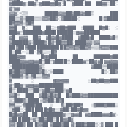
▓████▓▒██▓▒▓███▓▓█▓░█ ▓███░██ ██▓▓▒██░
▓▒▓▓
▓▓▓░░▒▒ █████▓▓▓██▓██▓▓██▒ ███
██▒▒▓▒███▒▒▒▓▓▓██▓░▓█████░ █▒▓████
█▓▓▓▓▒▓█▓
▓▓█ ▓░ ███ ██▒▒▓██▓███ ▒████ █▓█▒ ░
███▓▒███████▓███ █ ██████▒▓▓▓██████
▓█ ▓▓▓ ██▓ ▓█▓▓█▓████ ▓███▓█ ████▓█▒
▓██████▓▒████▓ █▓▒██▓▓██░████▓▓▒▓▓
██ ▓██ ▓███ ████████ █ █▓▓▓▓▓██▓▓▒▒▒▓▓▓▓███
█▒ ██░░▒██░▓█ ▒▒▒█▓
███▓▓▓ █▓▓███ ██ ██████▓██
████▓▓▓▓▓▓▓█▒██▒▓███ █▒░████▓▒██▓ ▓█ ▓▓▓▓▓
░██████████▓▒ ▓███▒▒████
█▓██▓▓█████▓█▒░▒████ █▒░██▓
▓███▓▒▓▒▓█▒▒▓▓▓
▓ ░ ▓▓▓▓▓▓ ▒██▓██▓▓███
▓▒██▓▒▓▓▓▓▓█████████
█▒░████▒▒██▒▓██▓▓███▒▓█
▓▓█▒ ███ ▓██▓█▓▓█ █▓███▓▓▓███████████
▒░███▓▒████ ▒▓▓██▒█▓█
▓▓▒▒░▓███▓██ ▒ ▓▒██▓██▓ ▒▓███▓███▒
▒▓██▒░██ █ ███ █▓█▓▒▒▓██▒██ ▓█▓▓
█▓█▓▓██ ██ ████████▓▒▒▓▓▓█ ▓▓████▓▓▓█▓░
▓██ █ ███ ▒▓▒██▓ ██▒ █ █▓▓█▓
▓▓▒██▓ ██ █▓▓██ ▓███▓██ ▓▒███▓███▒░▓ ███ █