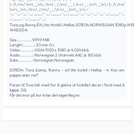
|- /\ /==/ \==\ _.\=\.-'/==/ , / /==/ _ , / /==/ _ , |==\ _.\=\.-'|- /\ /==/
\==\ _.\=\.-'/==/ , / /==/ _ , / /==/ _ , |==\ _.\=\.-'
`--` `--` `--` `--`-----`` `--`------' `--`------' `--` `--` `--` `--` `--`-----`` `-
-`------' `--`------' `--`
Tuva.og.Ronny.Eit.Lite.Hotell.I.Hellas.S01E04.NORWEGiAN.1080p.W
WAEGGA
Size.............: 599.9 MiB
Lenght...........: 20 min 0 s
Video............: H264 1920 x 1080 @ 4 024 kb/s
Audio............: Norwegian 2 channels AAC @ 165 kb/s
Subs.............: Norwegian Norwegian
S01E04: Tuva &amp; Ronny – eit lite hotell i Hellas - 4. Kva om
pappa seier nei?
Faren til Tuva blir med for å sjekke ut hotellet dei er i ferd med å
kjøpe. Då
får dei svar på kor krise det eigentleg er.