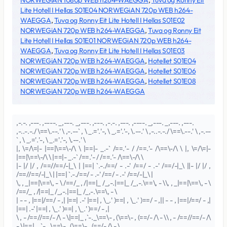
NORWEGiAN 1080p WEB h264-WAEGGA
,
Tuva og Ronny Eit
Lite Hotell I Hellas S01E04 NORWEGiAN 720p WEB h264-
WAEGGA
,
Tuva og Ronny Eit Lite Hotell I Hellas S01E02
NORWEGiAN 720p WEB h264-WAEGGA
,
Tuva og Ronny Eit
Lite Hotell I Hellas S01E01 NORWEGiAN 720p WEB h264-
WAEGGA
,
Tuva og Ronny Eit Lite Hotell I Hellas S01E03
NORWEGiAN 720p WEB h264-WAEGGA
,
Hotellet S01E04
NORWEGiAN 720p WEB h264-WAEGGA
,
Hotellet S01E06
NORWEGiAN 720p WEB h264-WAEGGA
,
Hotellet S01E08
NORWEGiAN 720p WEB h264-WAEGGA
,-.-. ,---. ,----. _,---. _,---. ,---. ,-.-. ,---. ,----. _,---. _,---. ,---.
,-..-.-./ \==\.--.' \ ,-.--` , \ _.='.'-, \ _.='.'-, \.--.' \ ,-..-.-./ \==\.--.' \ ,-.--
` , \ _.='.'-, \ _.='.'-, \.--.' \
|, \=/\=|- |==|\==\-/\ \ |==|- _.-` /==.'- / /==.'- /\==\-/\ \ |, \=/\=|-
|==|\==\-/\ \ |==|- _.-` /==.'- / /==.'- /\==\-/\ \
|- |/ |/ , /==//==/-|_\ | |==| `.-./==/ - .-' /==/ - .-' /==/-|_\ ||- |/ |/ ,
/==//==/-|_\ | |==| `.-./==/ - .-' /==/ - .-' /==/-|_\ |
\, , _|==|\==\, - \ /==/_ , /|==|_ /_,-.|==|_ /_,-.\==\, - \\, , _|==|\==\, - \
/==/_ , /|==|_ /_,-.|==|_ /_,-.\==\, - \
| - - , |==|/==/ - ,| |==| .-' |==| , \_.' )==| , \_.' )==/ - ,|| - - , |==|/==/ - ,|
|==| .-' |==| , \_.' )==| , \_.' )==/ - ,|
\ , - /==//==/- /\ - \|==|_ ,`-._\==\- , (\==\- , (==/- /\ - \\ , - /==//==/- /\
- \|==|_ ,`-._\==\- , (\==\- , (==/- /\ - \