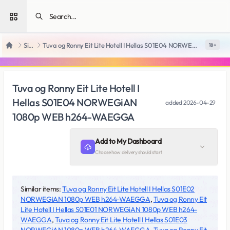
Open sidebar
SiteRips
Tuva og Ronny Eit Lite Hotell I Hellas S01E04 NORWEGiAN 1080p WEB h264-WAEGGA
18 +
Home
Tuva og Ronny Eit Lite Hotell I
Hellas S01E04 NORWEGiAN
added
2026-04-29
1080p WEB h264-WAEGGA
Add to My Dashboard
Choose how delivery should start
Similar items:
Tuva og Ronny Eit Lite Hotell I Hellas S01E02
NORWEGiAN 1080p WEB h264-WAEGGA
,
Tuva og Ronny Eit
Lite Hotell I Hellas S01E01 NORWEGiAN 1080p WEB h264-
WAEGGA
,
Tuva og Ronny Eit Lite Hotell I Hellas S01E03