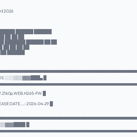
ril 2026
 █████ ██████ ██████
██ ██ ██ ██
██ ███████ ██████ ██ ██
█ ██ ██ ██ ██
█ ██ ██████
▀▀▀▀▀▀▀▀▀▀▀▀▀▀▀▀▀▀▀▀▀▀▀▀▀▀▀▀▀▀▀▀▀▀▀▀▀▀▀▀▀▀▀▀▀▀
FOS ░░░▒▒▒▓▓▓███▄ █
▄▄▄▄▄▄▄▄▄▄▄▄▄▄▄▄▄▄▄▄▄▄▄▄▄▄▄▄▄▄▄▄▄▄▄▄▄▄▄▄▄▄▄▄▄▄
V.2160p.WEB.H265-FW █
EASE DATE....: 2026-04-29 █
▀▀▀▀▀▀▀▀▀▀▀▀▀▀▀▀▀▀▀▀▀▀▀▀▀▀▀▀▀▀▀▀▀▀▀▀▀▀▀▀▀▀▀▀▀▀
▒▒▒▓▓▓████ █
▄▄▄▄▄▄▄▄▄▄▄▄▄▄▄▄▄▄▄▄▄▄▄▄▄▄▄▄▄▄▄▄▄▄▄▄▄▄▄▄▄▄▄▄▄▄