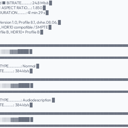
 ■ BiTRATE.........: 24.8 Mb/s █
 ASPECT RATiO....: 1.850 █
RATiON........: 41 min 29 s █
rsion 1.0, Profile 8.1, dvhe.08.06, █
, HDR10 compatible / SMPTE █
ile B, HDR10+ Profile B █
▀▀▀▀▀▀▀▀▀▀▀▀▀▀▀▀▀▀▀▀▀▀▀▀▀▀▀▀▀▀▀▀▀▀▀▀▀▀▀▀▀▀▀▀▀▀
░░▒▒▒▓▓▓████ █
▄▄▄▄▄▄▄▄▄▄▄▄▄▄▄▄▄▄▄▄▄▄▄▄▄▄▄▄▄▄▄▄▄▄▄▄▄▄▄▄▄▄▄▄▄▄
PE............: Normal █
.........: 384 kb/s █
▀▀▀▀▀▀▀▀▀▀▀▀▀▀▀▀▀▀▀▀▀▀▀▀▀▀▀▀▀▀▀▀▀▀▀▀▀▀▀▀▀▀▀▀▀▀
░░▒▒▒▓▓▓████ █
▄▄▄▄▄▄▄▄▄▄▄▄▄▄▄▄▄▄▄▄▄▄▄▄▄▄▄▄▄▄▄▄▄▄▄▄▄▄▄▄▄▄▄▄▄▄
PE............: Audiodescription █
.........: 384 kb/s █
▀▀▀▀▀▀▀▀▀▀▀▀▀▀▀▀▀▀▀▀▀▀▀▀▀▀▀▀▀▀▀▀▀▀▀▀▀▀▀▀▀▀▀▀▀▀
░░▒▒▒▓▓▓████ █
▄▄▄▄▄▄▄▄▄▄▄▄▄▄▄▄▄▄▄▄▄▄▄▄▄▄▄▄▄▄▄▄▄▄▄▄▄▄▄▄▄▄▄▄▄▄