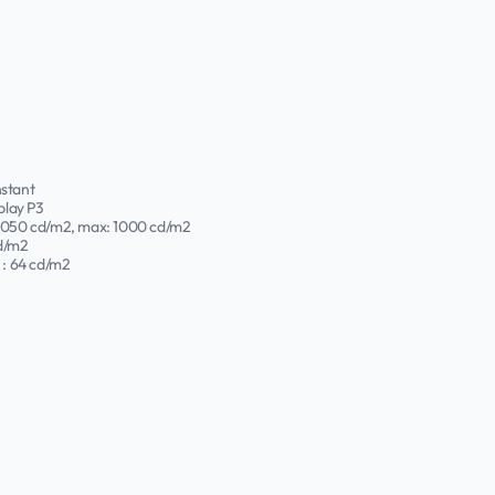
nstant
play P3
.0050 cd/m2, max: 1000 cd/m2
d/m2
: 64 cd/m2