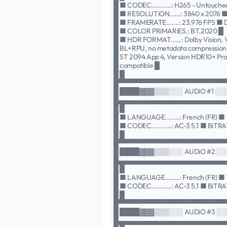
█ ■ CODEC...........: H265 - Untouched
█ ■ RESOLUTiON......: 3840 x 2076 ■
█ ■ FRAMERATE.......: 23.976 FPS ■ DU
█ ■ COLOR PRiMARiES.: BT.2020 █
█ ■ HDR FORMAT......: Dolby Vision, Ve
█ BL+RPU, no metadata compression
█ ST 2094 App 4, Version HDR10+ Prof
█ compatible █
█ █
█▀▀▀▀▀▀▀▀▀▀▀▀▀▀▀▀▀▀▀▀▀▀
█ ████▓▓▓▒▒▒░░░ AUDiO #1 ░
█▄▄▄▄▄▄▄▄▄▄▄▄▄▄▄▄▄▄▄▄▄▄
█ █
█ ■ LANGUAGE........: French (FR) ■ TY
█ ■ CODEC...........: AC-3 5.1 ■ BiTRATE
█ █
█▀▀▀▀▀▀▀▀▀▀▀▀▀▀▀▀▀▀▀▀▀▀
█ ████▓▓▓▒▒▒░░░ AUDiO #2 ░
█▄▄▄▄▄▄▄▄▄▄▄▄▄▄▄▄▄▄▄▄▄▄
█ █
█ ■ LANGUAGE........: French (FR) ■ TY
█ ■ CODEC...........: AC-3 5.1 ■ BiTRATE
█ █
█▀▀▀▀▀▀▀▀▀▀▀▀▀▀▀▀▀▀▀▀▀▀
█ ████▓▓▓▒▒▒░░░ AUDiO #3 ░
█▄▄▄▄▄▄▄▄▄▄▄▄▄▄▄▄▄▄▄▄▄▄