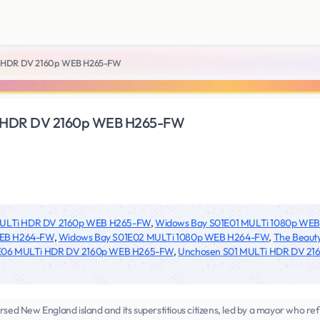
i HDR DV 2160p WEB H265-FW
i HDR DV 2160p WEB H265-FW
MULTi HDR DV 2160p WEB H265-FW
,
Widows Bay S01E01 MULTi 1080p WE
WEB H264-FW
,
Widows Bay S01E02 MULTi 1080p WEB H264-FW
,
The Beaut
4E06 MULTi HDR DV 2160p WEB H265-FW
,
Unchosen S01 MULTi HDR DV 2
rsed New England island and its superstitious citizens, led by a mayor who ref