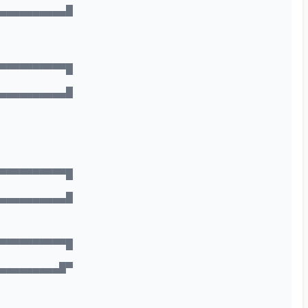
▄▄▄▄▄▄▄▄▄▄▄█
▀▀▀▀▀▀▀▀▀▀▀█
▄▄▄▄▄▄▄▄▄▄▄█
▀▀▀▀▀▀▀▀▀▀▀█
▄▄▄▄▄▄▄▄▄▄▄█
▀▀▀▀▀▀▀▀▀▀▀█
▄▄▄▄▄▄▄▄▄▄█▀