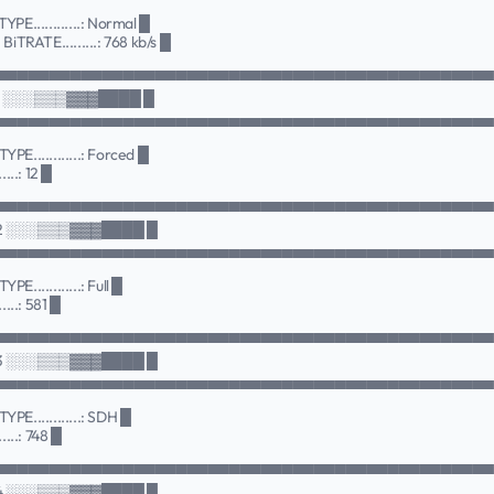
PE............: Normal █
BiTRATE.........: 768 kb/s █
▀▀▀▀▀▀▀▀▀▀▀▀▀▀▀▀▀▀▀▀▀▀▀▀▀▀▀▀▀▀▀▀▀▀▀▀▀▀▀▀▀▀▀▀▀▀
1 ░░░▒▒▒▓▓▓████ █
▄▄▄▄▄▄▄▄▄▄▄▄▄▄▄▄▄▄▄▄▄▄▄▄▄▄▄▄▄▄▄▄▄▄▄▄▄▄▄▄▄▄▄▄▄▄
PE............: Forced █
...: 12 █
▀▀▀▀▀▀▀▀▀▀▀▀▀▀▀▀▀▀▀▀▀▀▀▀▀▀▀▀▀▀▀▀▀▀▀▀▀▀▀▀▀▀▀▀▀▀
#2 ░░░▒▒▒▓▓▓████ █
▄▄▄▄▄▄▄▄▄▄▄▄▄▄▄▄▄▄▄▄▄▄▄▄▄▄▄▄▄▄▄▄▄▄▄▄▄▄▄▄▄▄▄▄▄▄
............: Full █
...: 581 █
▀▀▀▀▀▀▀▀▀▀▀▀▀▀▀▀▀▀▀▀▀▀▀▀▀▀▀▀▀▀▀▀▀▀▀▀▀▀▀▀▀▀▀▀▀▀
#3 ░░░▒▒▒▓▓▓████ █
▄▄▄▄▄▄▄▄▄▄▄▄▄▄▄▄▄▄▄▄▄▄▄▄▄▄▄▄▄▄▄▄▄▄▄▄▄▄▄▄▄▄▄▄▄▄
PE............: SDH █
....: 748 █
▀▀▀▀▀▀▀▀▀▀▀▀▀▀▀▀▀▀▀▀▀▀▀▀▀▀▀▀▀▀▀▀▀▀▀▀▀▀▀▀▀▀▀▀▀▀
#4 ░░░▒▒▒▓▓▓████ █