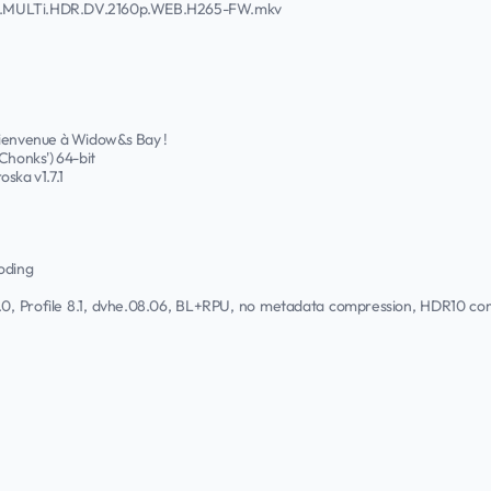
01.MULTi.HDR.DV.2160p.WEB.H265-FW.mkv
Bienvenue à Widow&s Bay !
Chonks') 64-bit
oska v1.7.1
oding
1.0, Profile 8.1, dvhe.08.06, BL+RPU, no metadata compression, HDR10 c