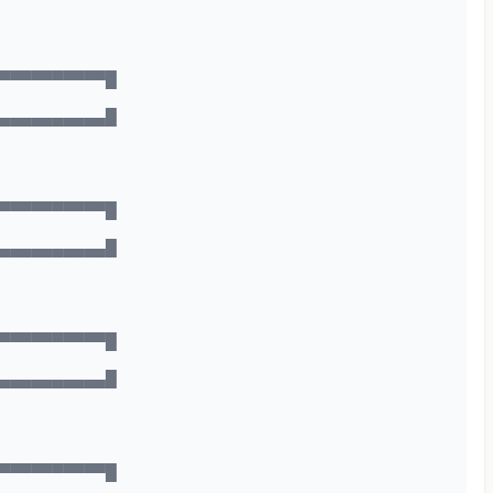
▀▀▀▀▀▀▀▀▀▀▀█
▄▄▄▄▄▄▄▄▄▄▄█
▀▀▀▀▀▀▀▀▀▀▀█
▄▄▄▄▄▄▄▄▄▄▄█
▀▀▀▀▀▀▀▀▀▀▀█
▄▄▄▄▄▄▄▄▄▄▄█
▀▀▀▀▀▀▀▀▀▀▀█