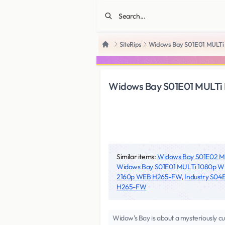
SiteRips
Widows Bay S01E01 MULT
Home
Widows Bay S01E01 MULT
Similar items:
Widows Bay S01E02 
Widows Bay S01E01 MULTi 1080p 
2160p WEB H265-FW
,
Industry S0
H265-FW
Widow's Bay is about a mysteriously cu