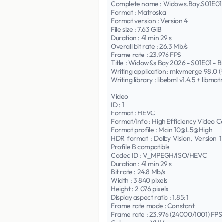
Complete name : Widows.Bay.S01E
Format : Matroska
Format version : Version 4
File size : 7.63 GiB
Duration : 41 min 29 s
Overall bit rate : 26.3 Mb/s
Frame rate : 23.976 FPS
Title : Widow&s Bay 2026 - S01E01 - 
Writing application : mkvmerge 98.0 ('
Writing library : libebml v1.4.5 + libmatr
Video
ID : 1
Format : HEVC
Format/Info : High Efficiency Video C
Format profile : Main 10@L5@High
HDR format : Dolby Vision, Version 
Profile B compatible
Codec ID : V_MPEGH/ISO/HEVC
Duration : 41 min 29 s
Bit rate : 24.8 Mb/s
Width : 3 840 pixels
Height : 2 076 pixels
Display aspect ratio : 1.85:1
Frame rate mode : Constant
Frame rate : 23.976 (24000/1001) FPS