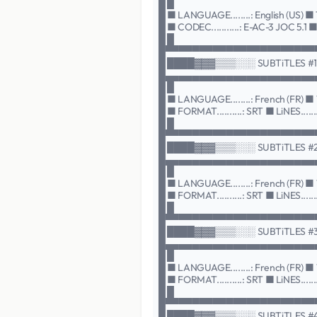
█ █
█ ■ LANGUAGE........: English (US) ■ TY
█ ■ CODEC...........: E-AC-3 JOC 5.1 ■ 
█ █
█▀▀▀▀▀▀▀▀▀▀▀▀▀▀▀▀▀▀▀▀▀▀
█ ████▓▓▓▒▒▒░░░ SUBTiTLES #
█▄▄▄▄▄▄▄▄▄▄▄▄▄▄▄▄▄▄▄▄▄▄
█ █
█ ■ LANGUAGE........: French (FR) ■ TY
█ ■ FORMAT..........: SRT ■ LiNES........
█ █
█▀▀▀▀▀▀▀▀▀▀▀▀▀▀▀▀▀▀▀▀▀▀
█ ████▓▓▓▒▒▒░░░ SUBTiTLES 
█▄▄▄▄▄▄▄▄▄▄▄▄▄▄▄▄▄▄▄▄▄▄
█ █
█ ■ LANGUAGE........: French (FR) ■ TYPE
█ ■ FORMAT..........: SRT ■ LiNES........
█ █
█▀▀▀▀▀▀▀▀▀▀▀▀▀▀▀▀▀▀▀▀▀▀
█ ████▓▓▓▒▒▒░░░ SUBTiTLES 
█▄▄▄▄▄▄▄▄▄▄▄▄▄▄▄▄▄▄▄▄▄▄
█ █
█ ■ LANGUAGE........: French (FR) ■ TY
█ ■ FORMAT..........: SRT ■ LiNES.......
█ █
█▀▀▀▀▀▀▀▀▀▀▀▀▀▀▀▀▀▀▀▀▀▀
█ ████▓▓▓▒▒▒░░░ SUBTiTLES 