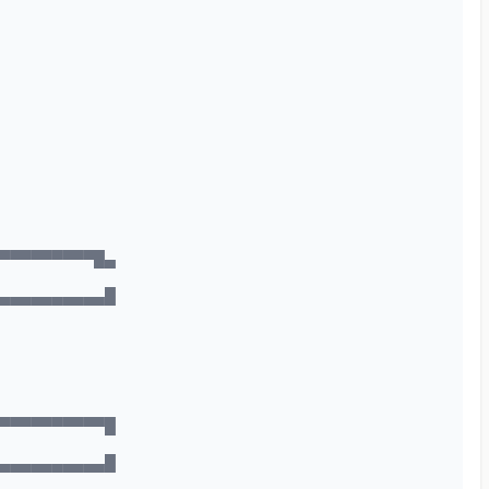
▀▀▀▀▀▀▀▀▀▀█▄
▄▄▄▄▄▄▄▄▄▄▄█
▀▀▀▀▀▀▀▀▀▀▀█
▄▄▄▄▄▄▄▄▄▄▄█