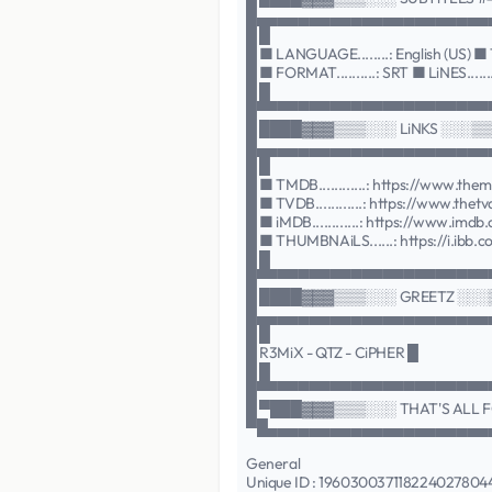
█▄▄▄▄▄▄▄▄▄▄▄▄▄▄▄▄▄▄▄▄▄▄
█ █
█ ■ LANGUAGE........: English (US) ■ TYP
█ ■ FORMAT..........: SRT ■ LiNES.......
█ █
█▀▀▀▀▀▀▀▀▀▀▀▀▀▀▀▀▀▀▀▀▀▀
█ ████▓▓▓▒▒▒░░░ LiNKS ░░░▒
█▄▄▄▄▄▄▄▄▄▄▄▄▄▄▄▄▄▄▄▄▄▄
█ █
█ ■ TMDB............: https://www.th
█ ■ TVDB............: https://www.the
█ ■ iMDB............: https://www.imd
█ ■ THUMBNAiLS......: https://i.ibb
█ █
█▀▀▀▀▀▀▀▀▀▀▀▀▀▀▀▀▀▀▀▀▀▀
█ ████▓▓▓▒▒▒░░░ GREETZ ░░
█▄▄▄▄▄▄▄▄▄▄▄▄▄▄▄▄▄▄▄▄▄▄
█ █
█ R3MiX - QTZ - CiPHER █
█ █
█▀▀▀▀▀▀▀▀▀▀▀▀▀▀▀▀▀▀▀▀▀▀
█ ▀███▓▓▓▒▒▒░░░ THAT'S ALL 
▀█▄▄▄▄▄▄▄▄▄▄▄▄▄▄▄▄▄▄▄▄▄
General
Unique ID : 1960300371182240278