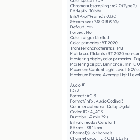
Color space : YUV
Chroma subsampling : 4:2:0 (Type 2)
Bit depth : 10 bits
Bits/(Pixel*Frame) : 0.130
Stream size : 7.18 GiB (94%)
Default : Yes
Forced : No
Color range : Limited
Color primaries : BT.2020
Transfer characteristics : PQ
Matrix coefficients : BT.2020 non-co
Mastering display color primaries : Dis
Mastering display luminance : min: 0
Maximum Content Light Level : 809 c
Maximum Frame-Average Light Level 
Audio #1
ID : 2
Format : AC-3
Format/Info : Audio Coding 3
Commercial name : Dolby Digital
Codec ID : A_AC3
Duration : 41 min 29 s
Bit rate mode : Constant
Bit rate : 384 kb/s
Channel(s) : 6 channels
Channel layout : L R C LFE Ls Rs