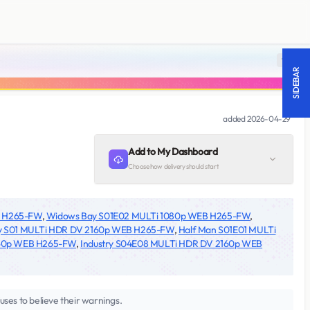
18 +
SIDEBAR
added
2026-04-29
Add to My Dashboard
Choose how delivery should start
B H265-FW
,
Widows Bay S01E02 MULTi 1080p WEB H265-FW
,
y S01 MULTi HDR DV 2160p WEB H265-FW
,
Half Man S01E01 MULTi
160p WEB H265-FW
,
Industry S04E08 MULTi HDR DV 2160p WEB
uses to believe their warnings.