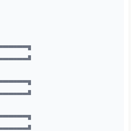
▀▀▀▀▀▀▀▀▀▀▀█
▄▄▄▄▄▄▄▄▄▄▄█
▀▀▀▀▀▀▀▀▀▀▀█
▄▄▄▄▄▄▄▄▄▄▄█
▀▀▀▀▀▀▀▀▀▀▀█
▄▄▄▄▄▄▄▄▄▄▄█