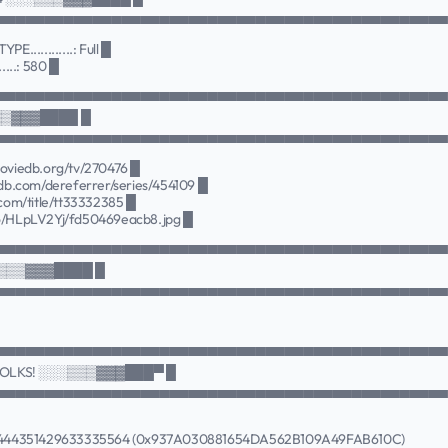
▄▄▄▄▄▄▄▄▄▄▄▄▄▄▄▄▄▄▄▄▄▄▄▄▄▄▄▄▄▄▄▄▄▄▄▄▄▄▄▄▄▄▄▄▄▄
E............: Full █
....: 580 █
▀▀▀▀▀▀▀▀▀▀▀▀▀▀▀▀▀▀▀▀▀▀▀▀▀▀▀▀▀▀▀▀▀▀▀▀▀▀▀▀▀▀▀▀▀▀
▒▒▓▓▓████ █
▄▄▄▄▄▄▄▄▄▄▄▄▄▄▄▄▄▄▄▄▄▄▄▄▄▄▄▄▄▄▄▄▄▄▄▄▄▄▄▄▄▄▄▄▄▄
emoviedb.org/tv/270476 █
tvdb.com/dereferrer/series/454109 █
b.com/title/tt33332385 █
.co/HLpLV2Yj/fd50469eacb8.jpg █
▀▀▀▀▀▀▀▀▀▀▀▀▀▀▀▀▀▀▀▀▀▀▀▀▀▀▀▀▀▀▀▀▀▀▀▀▀▀▀▀▀▀▀▀▀▀
░▒▒▒▓▓▓████ █
▄▄▄▄▄▄▄▄▄▄▄▄▄▄▄▄▄▄▄▄▄▄▄▄▄▄▄▄▄▄▄▄▄▄▄▄▄▄▄▄▄▄▄▄▄▄
▀▀▀▀▀▀▀▀▀▀▀▀▀▀▀▀▀▀▀▀▀▀▀▀▀▀▀▀▀▀▀▀▀▀▀▀▀▀▀▀▀▀▀▀▀▀
FOLKS! ░░░▒▒▒▓▓▓███▀ █
▄▄▄▄▄▄▄▄▄▄▄▄▄▄▄▄▄▄▄▄▄▄▄▄▄▄▄▄▄▄▄▄▄▄▄▄▄▄▄▄▄▄▄▄▄▄
04444351429633335564 (0x937A030881654DA562B109A49FAB610C)