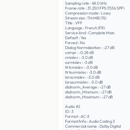
Sampling rate : 48.0 kHz
Frame rate : 31.250 FPS (1536 SPF)
Compression mode : Lossy
Stream size : 114 MiB (1%)
Title : VFF
Language : French (FR)
Service kind : Complete Main
Default : Yes
Forced : No
Dialog Normalization : -27 dB
compr : -0.28 dB
cmixlev : -3.0 dB
surmixlev : -3 dB
ltrtcmixlev : -3.0 dB
ltrtsurmixlev : -3.0 dB
lorocmixlev : -3.0 dB
lorosurmixlev : -3.0 dB
dialnorm_Average : -27 dB
dialnorm_Minimum : -27 dB
dialnorm_Maximum : -27 dB
Audio #2
ID : 3
Format : AC-3
Format/Info : Audio Coding 3
Commercial name : Dolby Digital