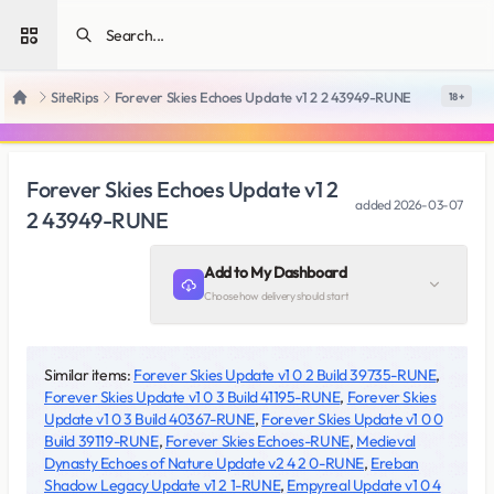
Open sidebar
SiteRips
Forever Skies Echoes Update v1 2 2 43949-RUNE
18 +
Home
Forever Skies Echoes Update v1 2
added
2026-03-07
2 43949-RUNE
Add to My Dashboard
Choose how delivery should start
Similar items:
Forever Skies Update v1 0 2 Build 39735-RUNE
,
Forever Skies Update v1 0 3 Build 41195-RUNE
,
Forever Skies
Update v1 0 3 Build 40367-RUNE
,
Forever Skies Update v1 0 0
Build 39119-RUNE
,
Forever Skies Echoes-RUNE
,
Medieval
Dynasty Echoes of Nature Update v2 4 2 0-RUNE
,
Ereban
Shadow Legacy Update v1 2 1-RUNE
,
Empyreal Update v1 0 4