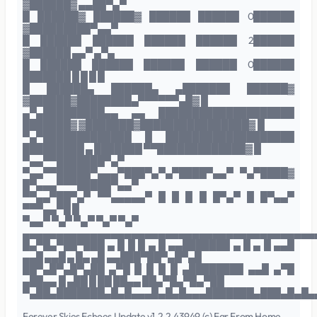
▓██████▓ ▄▄██▀▄▀
█ ██████▓ ██████▓ ██████ ██████ 0██████
▓█████████▀▄▄▀
█ ██████ ██████ ██████ ██████ 2██████
▓██████ ▄▄▀ ▄▀▄
█ ██████ ██████ ██████ ██████ 0██████
███████ █ █ █ █
█ ██████▄ ██████▄ ▄███████ ██████▓
▓██████▓████████▄▀▀▀▀▀▀▄█▓ █
▄▀▄█████████▄▄ ▄▄ ████████████████████
███████▓ ▓███████▓████████████████▓ █
▀▄▀█████████████ █ ███████████████████
█████████ ▄ ███████ ▀▀█████████████▓ █
▀▄▄▀▀███████▀▄▀
▀▄▄▀▀█████▀▄▄▄▀███▀▄▀▄▀████▀▄▄▀ ▀▄▀████▓
█▀▄▄▄▀▀▀█████▀▄▄▀
▀▀▄▄▀██▀▄▀ ▀▀▄▄▄▄▄▀ █ █ █ █ █▀▄▀ █ █▀▄▄▀
▀▀▀▄▄▀█ █
▀▄▄▀ ▀▄▀ ▀▄▀ ▀▄▀ ▀▄▀
▄▄▄▄▄▄▄▄▄▄▄▄▄▄▄▄▄▄▄▄▄▄▄▄▄▄▄▄▄▄▄▄▄▄▄▄▄▄▄▄▄▄▄
█▄▀█▄▀██▀███ ▄ █ █ █ ▄ █ ▄▄███████ ▄ █ ▄ █ ▄▄█
▄▄█ ▄▄█ ▄ █▄ ▄█ ▄▄███▀██▀▄█▀▄█
██▀▄█▀▄█▀▄██ ▄▀█ █ █ █ █ ▄████████ ▄▄█ ▄▀█
▄██▄▄ █ ▄██ █ ██ ██▄▄ ██▄▀█▄▀█▄▀██
▀▄██▄███████▄█▄█▄▄▄█▄█▄█▄▄▄███████▄███▄█▄█▄
Forever Skies Echoes Update v1.2.2.43949 (c) Far From Home