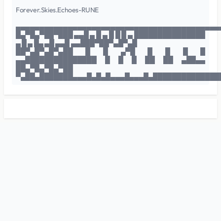
Forever.Skies.Echoes-RUNE
▄▄▄▄▄▄▄▄▄▄▄▄▄▄▄▄▄▄▄▄▄▄▄▄▄▄▄▄▄▄▄▄▄▄▄▄▄▄▄▄▄▄▄
█▄▀█▄▀██▀███ ▄▄█ ▄ █ ▄ █ █ █ ▄ ███████████████
▄ █ ▄ █▄ ▄█ ▄▄█ ▄▄███▀██▀▄█▀▄█
██▀▄█▀▄█▀▄██ █ █ ▄▀█ █ █ █ █
▄▄███████████████ █ █ █ ██ ██ ▄██▄▄
██▄▀█▄▀█▄▀██
▀▄██▄███████▄▄▄█▄█▄█▄▄▄█▄▄▄█▄██████████████