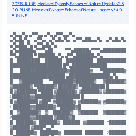
30313-RUNE
,
Medieval Dynasty Echoes of Nature Update v2 5
2 0-RUNE
,
Medieval Dynasty Echoes of Nature Update v2 4 0
5-RUNE
▄▀▄ ▄▀▄ ▄▀▀▄▄ ▄▀▄ ▄▀▀▄ ▄▀▄
▄▀▄█▄▀▄ ▄▀▀▄ ▄▀▄█▄▀▄ ▄▀▀▄██▄▄▀▄ ▄▀▄█▄▀▄
▄▀▄██▄▀▄ ▄▀▀▄█▄▀▄
▄▀▄█████▄▀▀▀▄██ ▀▀▄█████▄▀▀▀▄████████
▀▀▄█████ ▀ ██████▄▀▄ ▄▀▀▄██████▄▀▄
█ ████████ ██████ █████████ ██████████
██████████████████ █▀▄███████████ █
█ ████████████████▓███████▓ ▀███████▓
███████████████████ ▄██████████████▄▀▄
█ ▓███████ ▀███████▓██████▓ ▓██████▓
▓██████▓ ▀██████▓ ██████▓ ▀████████ █
█ ▓███████ ▀████ ▓██████▓ ▓██████▓ ▓██████▓
L██████▓▓██████▓ ████████ █
█ ▓███████ ▓██▀ ▓██████▓ ▓██████▓ ▓██████▓
N██████▓▓██████▓ ▀█████▓ █
█ ▓██████▓ ▓ ██████▓ ▓██████ ▓██████▓
K██████▓▓██████ ▓████▓ █
█ ██████▓ ██████▓ ██████ ▓██████ ^██████
▓██████ ▓███▀▄▄▀
█ ██████▓ ██████▓ ██████ ██████ 2██████