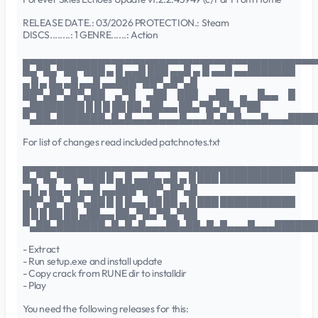
RELEASE DATE.: 03/2026 PROTECTION.: Steam
DISCS........: 1 GENRE......: Action
▄▄▄▄▄▄▄▄▄▄▄▄▄▄▄▄▄▄▄▄▄▄▄▄▄▄▄▄▄▄▄▄▄▄▄▄▄▄▄▄▄▄▄
█▄▀█▄▀██▀███ ▄ █ ▄▄█ ███ ▄▄█ ▄ █ ▄▄█ ▄▄███████
▄ █ ▄ █▄ ▄█ ▄▄█ ▄▄███▀██▀▄█▀▄█
██▀▄█▀▄█▀▄██ ▄▀█ ▄██ ███ ▄██ ▄ █▄▄ █
▄████████ █ █ █ ██ ██ ▄██▄▄ ██▄▀█▄▀█▄▀██
▀▄██▄███████▄█▄█▄▄▄█▄▄▄█▄▄▄█▄█▄█▄▄▄█▄▄▄████
For list of changes read included patchnotes.txt
▄▄▄▄▄▄▄▄▄▄▄▄▄▄▄▄▄▄▄▄▄▄▄▄▄▄▄▄▄▄▄▄▄▄▄▄▄▄▄▄▄▄▄
█▄▀█▄▀██▀███ █ ▄ █ ▄▄█▄ ▄█ ▄ █ ███ ███████████
▄ █ ▄ █▄ ▄█ ▄▄█ ▄▄███▀██▀▄█▀▄█
██▀▄█▀▄█▀▄██ █ █ █▄▄ ██ ██ ▄ █ ███ ███████████
█ █ █ ██ ██ ▄██▄▄ ██▄▀█▄▀█▄▀██
▀▄██▄███████▄█▄█▄█▄▄▄██▄██▄█▄█▄▄▄█▄▄▄██████
- Extract
- Run setup.exe and install update
- Copy crack from RUNE dir to installdir
- Play
You need the following releases for this: