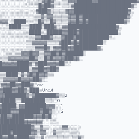
░░░░░░░░░ ▒░░▒▒▓▓█▓▒░░▒▒▓▓▓█████▓▓█████████████
░░░░░░░ ░░░░░▒█▓██▓▒░░▒▒▒▓███████████████████▓▒
░░░░░░░▒░░ ░░▓███▓▒▒▒▒▒▓▓▓██████████████████▓░
▒░░░░░░░░░░░▒▒▓▒▓▓▒▒▒▒▒▓▓▓█▓███████████████▓░
▓▓▓░▒████░░░▒█▓▒▒█▓▒▒▒▒▓▓▓█▓█▓████████████▓▒
░░░▒████▒▒▒████▒███▓▒▒▓▓████████████████▓░
░░░▒░░░░▒▒████▒░█████▓▓███▓█████████████▒
░░░░░░░░░░▒▒▓▓███▓▒▒▒▓███▓███████████▒░
░░░░░░░░░▒▒▓▓▓▓▓▒▒▒▒▓███▓█▓████████▒
░░░░░░░░░▒▒▒▓▓▓█▓▒▓▓▓██▓▓████████▓▒
░ ░▒▒░▒▒▓▓▓█▓▓▒▒▓▓██▓█▓██████▒
▒▒▒▓▓▓▓▓▓▓██▓▒▒█▓█▓▓▓▓███▓▓░
█▓▓▓▓▓████▓▒▓███▓▓▓▓██▒░
██████████▒▓▓██▓▓██▓
▒▒▒████░▓▒▓█▓█▓▓▓▒▒
▒▒▓▓▓▓▓█▓▓▓▓██▓▒░
▓▓▓██▓▓███▓░ asc.
▓███▓▓██▓▒███░ Uncut
▒▓▓▓███████▓▒▓███████▓▒▒2
██████▒▒████████▒▒▒░0
▓▓█████▒▓▓███████▓▓▓░░1
█████▓▓▓███████▓██▓▒░░2
▓██▓▓███████▓▓▓█▓█░░
█████████▓▓▓▓▓▓░ ░ ▒▒░
███████████▓▒▒▓▒▒░ ░░▒▓▓░░░ ░
█████▓██████▓▓▒▓▓░ ░▓▒▒░░░▒▒░
██▓▓██▓████▓▓▒░▓ ░ ▒▒▒▒▒▒▒░▒▒▓▒