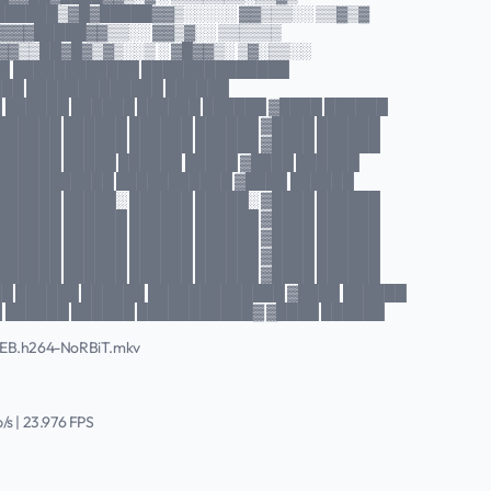
███████▒▓█▓█████▓▓▒░░░░░ ▓▓▒▒▒░░ ▒▒▓▒▓
▓▓▓▓█████▓▓▒▒░░ ▓▓▒▓░░ ▒▒▒▒▒▒
▒▓▓▒▒██▓█▓▒▓▒░░▒ ░ ▓█▓▓▒░ ▒▓░▒▒░░
█ ████████████ ██████████████
███ █████████████ ██████
 ██████ ██████ ██████ ██████ ▓████ ██████
 ██████ ██████ ██████ ██████ ▓████ ██████
 ██████ ██████ ██████ ██████ ▓████ ██████
 ██████ █████ ██████ █████ ▓████ ██████
 ███████████ ███████████ ▓████ ██████
 ██████ █████░ ██████ █████░ ▓████ ██████
 ██████ ██████ ██████ ██████ ▓████ ██████
 ██████ ██████ ██████ ██████ ▓████ ██████
 ██████ ██████ ██████ ██████ ▓████ ██████
 ██████ ██████ ██████ ██████ ▓████ ██████
█ ██████ ██████ █████████████ ▓████ ██████
 ██████ ██████ ███████████▓ ▓████ ██████
.WEB.h264-NoRBiT.mkv
b/s | 23.976 FPS