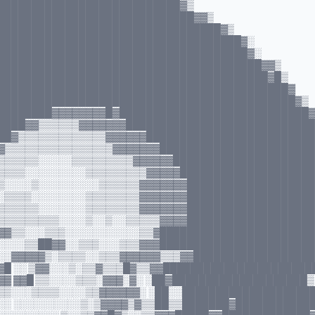
███████████████████████████▓▒
█████████████████████████████▓▓▒
█████████████████████████████████▓▒
████████████████████████████████████▓░
█████████████████████████████████████▓░
███████████████████████████████████████▓▓▒
████████████████████████████████████████▓█▒
███████████████████████████████████████████▓
████████████████████████████████████████████▓▒
████████▓▓▓▓▓▓▓▓█▓████████████████████████████
████▓▓▒▒▒▒▒▒▓▓▓▓▓▓▓███████████████████████████
██▓▒▒▒▒▒▒▒▒▒▒▒▒▒▓▓▓▓▓▓████████████████████████
▓▒▒▒▒▒▒▒▒▒▒▒▒▒▒▒▒▓▓▓▓▓▓▓██████████████████████
▒▒▒▒▒▒░░░░░▒▒▒▒▒▒▒▒▒▓▓▓▓▓▓████████████████████
▒▒▒▒░░░░░░░░░▒▒▒▒▒▒▒▒▒▓▓▓▓▓███████████████████
▒░░░░▒░░░░░░░░░▒▒▒▒▒▒▓▓▓▓▓▓▓███████████████████
░▒▒▒▒░░░░░░░░▒▒▒▒▒▒▒▒▓▓▓▓▓▓▓███████████████████
▒▒▒▒▒▒░░░░░░░▒▒▒▒▒▒▒▒▓▓▓▓▓▓▓███████████████████
▒▒▒▒▒▒▒▒▒░░░░▒░░▒░░▒▒▒▒▒▓▓▓▓██████████████████
▓▓▒▒░░░▒▒▒░░░░░░░░░░░▒▒▓███████████████████████
░░░░▒▒██▓▓░░▒▒▒░░░▒▒▒▓▓▓███████████████████████
░░▓▓▓▓▓▒░▒▒▒▒░░▒▒▒▓▓▓▓▓▓▒▒▒▓▓██████████████████
▓█ ░░ ▒▓▓░░░▒░▒▒▓▒▒▒█▓▒▒▓▓██████████████████████
▓ ▓▓█ ▒▒░░░░▒▒▒░▓▓▓░▓░ ░██▓████████████████████▒
▒▒░░░▒▒▒▒░░░░▒▒▓▓▓▓▓▓░ ░██░░███████████████████
░░ ░░░░░░░░░░▒░▒▓▓▓▓▒▓▒▒██▒▒███████▓███████████