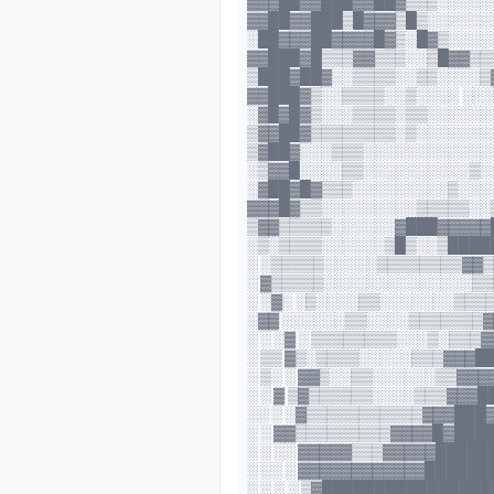
▓▓▓██▓▓███▓▓██▓▒▒▒░░░░░
▓▓██▓▓███▒█▓▓▓▒█▒░░░░░░
░██▓▓▓██▓▓▓▓█▓▒░█▓▒░░░░
▓▓███▓█▒▒▒▓▓▒▒▒░░▒█▓▓▒▒
▒███▓██▓░░▒▒▒▒░░▒▒░░░░▒
▓▓███▓▒░░▒▒▒▒░░▒░░░░ ░░
░▓█▓█▓▒░░░▒▒▒▒░▒▒░░░░░░
▒▓▓██▓▒▒▒▒▒▒▒▒░▒░░░░░░░
▒▓██▓░░░▒▒▒░░░░░░░░░░░░
░▒▓▓█░░░░▒▒░░░░░░░░░░▒░
░▓██▓█▓▒▒▒░░░░░░░░░▒░░░
▓▓▓█▓▒▒░░░░░░░░░▒▒▒▒▒░░
▒▓▓▒▒▒▒▒░░░░░░▓███▓▓▓▓▓
░▒░▒▒▒▒░░░░░░▒█▒░░▒████
░ ░▒▒▒▒▒░░░░░▒▒▒▒▒▒▒▒▓▓
░ ▓▒▒▒▒▒░░░░░░░░░░░░░░▒
░ ░▓░ ░▒░░░░▒▒░░░░░░░▒▒▒▒
░▓▓ ░░░░░░▒▒░░░░▒▒▒▒▒▒▒▓
░ ░ ░▓ ░ ▒▒▒▒▒▒▒▒░░░▒░▒▒
░ ▒▒ ▓▒░▒▒▒▒░░░░░▒▒▒▓▓▓█
░ ▒░ ░ ▓▓▒░░▒▒░░░░░░▒▒▓▓
░ ░ ▓ ▒▓▒▒▒▒▒▒░░░░▒▒▒▓▓▓
░░ ░ ░▓▒▒▒▒▒▒▒▒▒▒▒▓▓▓███
░ ░ ▓▓▒▒▒▒▒▒▒▒▒▓▓▓▓█▓███
░ ░ ░░ ▓▓▓▓▓▒▒▒▓▓▓▓▓█████
░ ░░ ░ ▓▓▓▓▓▓▓▓▓▓▓▓█████
░ ░ ░ ░ ▒▓███████████████