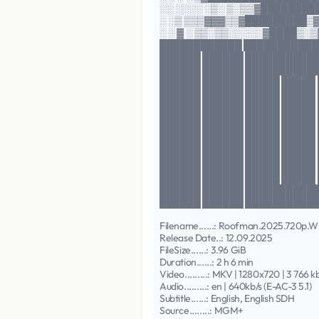
░░ ░░░░ ░▒░ ▒░▒▒▓███████
░ ░▒ ▒▒▒▓▓▓▒▒▓█████████▒
░ ░ ▓ ░ ▒▒░▒▒░░░░░▓████▒░
████████████ ███████████
██████ ██████ ██████████
██████ ██████ ███████████
██████ ██████ █████ █████
██████ ██████ █████ █████
██████ ██████ █████ █████
██████ ██████ █████ █████
██████ ██████ █████ █████
██████ ██████ █████ █████
██████ ██████ █████ █████
██████ ██████ █████ █████
██████ ██████ █████ █████
██████ ██████ ███████████
██████ ██████ ███████████
Filename......: Roofman.2025.720p
Release Date..: 12.09.2025
FileSize......: 3.96 GiB
Duration......: 2 h 6 min
Video.........: MKV | 1280x720 | 3 766 k
Audio.........: en | 640kb/s (E-AC-3 5.1)
Subtitle......: English, English SDH
Source........: MGM+