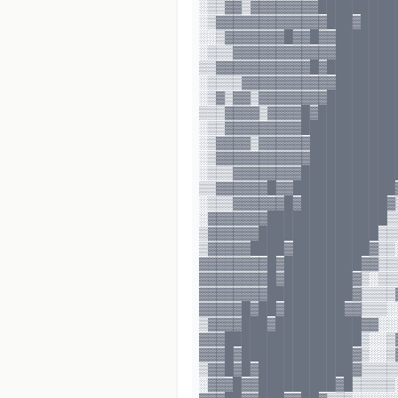
░▒▒▓▓▒▓▓▓▓▓▓▓▓█████████
░▒▓▓▓▓▓▓▓▓▓▓▓▓▓███▓████
░░▒▓▓▓▓▓▓▓█▓▓█▓▓███████
░▒▒▒▓▓▓▓▓▓▓▓▓▓▓▓███████
▒▒▓▓▓▓▓▓▓▓▓▓▓█▓████████
░▒▒▒▒▓▓▓▓▓▓▓▓▓▓▓███████
░▒▓▒▓▓▒▓▓▓▓▓▓▓▓████████
▒▒▒▓▓▓▓▒▓▓▓▓█▓█████████
░▒▒▓▓▓▓▓▓▓▓▓███████████
░▒▓▓▓▓▒▓▓▓▓▓▓██████████
░▒▓▓▓▓▓▓▓▓▓▓▓██████████
░▒▒▒▓▓▓▓▓▓▓▓███████████
▒▒▓▓▓▓▓▓█▓▓████████████
░▒▒▒▓▓▓▓▓▓█▓██████████▓
░▓▓▓▓▓▓▓██████████████▒
▒▓▓▓▓▓▓██████████████▒▒
▒▓▓▓▓▓████▓█████████▓▒▒
▓▓▓▓▓▓▓▓█▓█████████▓▓▒▒
▓▓▓▓▓▓▓▓█▓████████▓▒░▒▒
▓▓▓▓▓▓▓▓██████████▓▒▒▒▒
▓▓▓▓▓█▓██▓███████▓▓▒▒▒░
▒▓▓▓▓███▓██████████▓▓░░
▓▓▓████████████████▒░░▒
▓▓▓█▓█████████████▓▒░░▒▓
▒▓▓█▓█▓███████████▓▒▒▒▒
░▓▓▓█▓▓█████████▓█▒▒▒▒▒