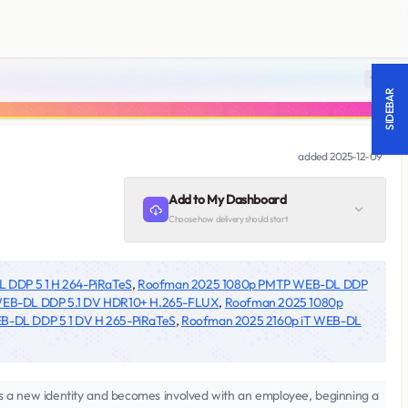
18 +
SIDEBAR
added
2025-12-09
Add to My Dashboard
Choose how delivery should start
DDP 5 1 H 264-PiRaTeS
,
Roofman 2025 1080p PMTP WEB-DL DDP
WEB-DL DDP 5.1 DV HDR10+ H.265-FLUX
,
Roofman 2025 1080p
-DL DDP 5 1 DV H 265-PiRaTeS
,
Roofman 2025 2160p iT WEB-DL
pts a new identity and becomes involved with an employee, beginning a