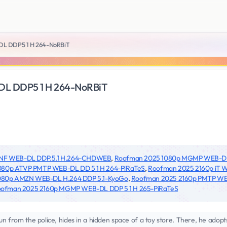
L DDP5 1 H 264-NoRBiT
L DDP5 1 H 264-NoRBiT
 NF WEB-DL DDP.5.1 H.264-CHDWEB
,
Roofman 2025 1080p MGMP WEB-DL 
080p ATVP PMTP WEB-DL DD 5 1 H 264-PiRaTeS
,
Roofman 2025 2160p iT 
080p AMZN WEB-DL H.264 DDP 5.1-KyoGo
,
Roofman 2025 2160p PMTP WEB
ofman 2025 2160p MGMP WEB-DL DDP 5 1 H 265-PiRaTeS
run from the police, hides in a hidden space of a toy store. There, he ado