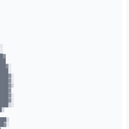
▓░
█░
██▓
███
███▓░
████░
███▓░
███▓░
███▓▒
████▓
███▓░
███▓░
███▒░
█▒
███▒
██▓░