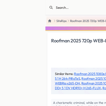
SiteRips
Roofman 2025 720p WEB-D
Home
Roofman 2025 720p WEB-D
Similar items:
Roofman 2025 1080p
5 1 H 264-PiRaTeS
,
Roofman 2025 1
WEBRip x265-DH
,
Roofman 2025 1
DD+ 5 1 DV HDR10+ H 265-FLUX
,
Ro
A charismatic criminal, while on the 