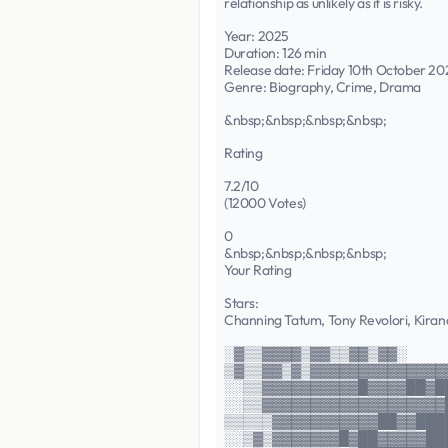
relationship as unlikely as it is risky.
Year: 2025
Duration: 126 min
Release date: Friday 10th October 20
Genre: Biography, Crime, Drama
&nbsp;&nbsp;&nbsp;&nbsp;
Rating
7.2/10
(12000 Votes)
0
&nbsp;&nbsp;&nbsp;&nbsp;
Your Rating
Stars:
Channing Tatum, Tony Revolori, Kirana
░▓▒▒▓▓▓▓▒▓▓▒▒▓▓▒▓▓░
▒▓▒▒▓▓▒▓▒▓▓▓▓▓▓▓▓▓▓▓▓▓▓
░░▒▒▓▓▓▓▓▓▓▓▓▓█▓▓▓▓██▓█
░░▒▒▓▓▓▓▓▓▓▓▓▓▓▓▓▓▓▓▓▓▓
▒▒▒▒▒▓▓▓▓▓▓▓▓▓▓▓██▓▓███
░░▒▓▒▓▓▓▓▓▓▓█▓██▓▓▓▓▓██