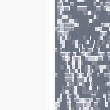
█▓▒▓▒ ████▒░▒▓███▓░ ███▓
█▓▓ ███▓▓████████▓██▓█▓
█▓▒░▓▓ ███▓▓▓ ▓████▓▓█▓ ░
█▓▒▓████████▓▓ ░▓▓█████▓
█▓▓▒ ▒▓▓█████████ ▒▓████
█▒▒▓▓▓ ▒▒▓█████▒ ▓██████
█▓▒▒▓▓▓▓░ ▒████ █████▓▒░ 
▓▓▒▒▓▓▓▓█████████▒░▒███ 
█▓▓▒▒▓█████████████▓▒▓█
█▓▒▓▒▓▓█████▓██ ███▓▒██▓
██▒▒ ███▓ ▒███▓▒██ █▓█ ▓█▓
██▓▒ ████▒ ▓█ ██ ██ █▓▓ ██
▓█▓█ ██████ █▓ █▓▓ ██▒███
██▓▓ ▒▓ █▓ ██▓▒ ▒▓███▓▒▓█
███▓░ ▒█ ▒▓▒ ██▓▒▒▒ ░▓▓ ██
████▓ █▓ ░█▒ ▓████▓▓█████
██▓▓█ ▒█▒ █▒ ██▓▒▓█▓▓▒▒░▓
████▓▓ ▓▓ ░█ ██▓▒▓ ▓██ ▒██
▓███▓▓▓ ▒█▓░ ▓█ ▒▓██▓██▓▓
████▓▓▓ ▒█▓▓▓ ░█ ░██████
█████▒▓▓ █▓ ░▓ ██ ▓█████▓
███▓▓▓▓▓░ ██▓▓█ ░ ██ ▓███
██▓▓▒▒█▓░ ██▓▓▓▓▓▓▓████ 
██░██▒▓█▓▒ █████▓▓███ ▒█
█▒▒██▓▒█▓▓▒░ ▒▓▒▒█▓▓██ █
▒▒███▓▒██▓▓▓ ▓▒▒█▓▓███ ░
░▓███▓░▓█▓▒▓░ ▒▓▒▓▓▓████