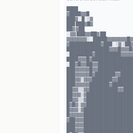
████
▓████▓▓█
███▓ ░█░▒▓
███ ███▓█▓
██▓ ▓██
░ ▓▓ ███▓▓██▓ ██
▓▓▓▓▓▓▓▒░ █████▓▓▓▓▓▓▓█▓
▓███████████▓███░ ▒▓ ▒██
███████████████▓▓▓█▓▓▓█▓
░████████▓█████████▓▓▓▓▓
████▓▓▓█▓███████████████
░██▓█▓▓██▓▓█████████████
███▓▓▓▓▓█▓▓████████████
███▓▓▓▓▓█▓███████▓▓████
███▓▓▒▓▓▓███████▓▓█████
███▓▓▓▓▓███████▓███████
██▓▓▒▒▓▓██████████▓▓███
██▓▓▓▒▓████████████████
██▓▓▒▒▓█████████████████
█▓█▓▒▓▓█████████████████
█▓▓▓▒▓█████████████████
█▓▓▓▓▓█████████████████
▓██▓▓▓██████████████████
███▓▓▓█████████████████
███▓▓▓█████████████████