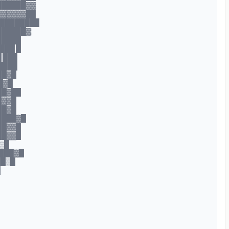
██████▓▓
▓▓▓▓▓▓██
▓████████
██████▓
█████
███ █
 ███
████
██▓█
█▓█
██▓██
█▓▓█
██▓█
████▓█
██▓▓█
██▓▓█
▒█
███▓█
██▒█
█