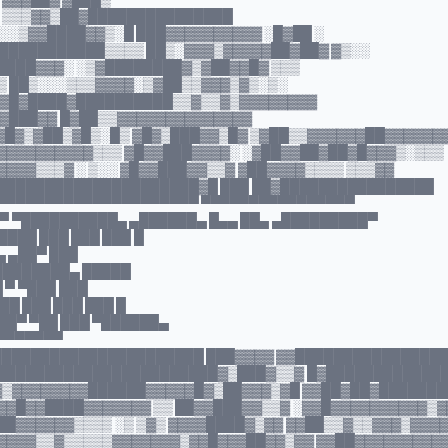
 ▒▒▒▓▓▒██▓███████████████
░░▒▓▓████▓▓▒░█ ███▓▓▓▓▓▓▓▓▓▓ ░█▓██ ░
███████████▒▒▒▒ ██▒░▓▓▓▒▓▓▓▓▓██▓██▓ ▓▒░░
████▓▓▓░ ░▒▓████████▓▒▓██▓▓█▓ ▒▒▒
▒ ██▒░░░▒▒▒▓▓▓▓░▒▓██▒▒▓▓▓▒▓▒░▒░
▒▓█▓████▓██████████▒▒▓▒▒▓▒▓▓▓▓▓▓▓▓
▓███▓▓ █▓██▒▒▓▓▓▓▓▓▓▓▓▓▓▓▓▓
▓▓█▓▒▓██▒▓█▒░█▒ ▓█▓▒███▓▓▒█▓ ▒▓██▒▒▓▓▓▓▓▓██▓▓▓▓▓▓
▓▓▓▓▓▓▓▓▓▓▒▒▒ ▓█▓▓███▓▓▓▓░ ░▓██▓▓██▓██▓█▓▓▓▒░▒▒▒
▓▓▓▒▒▒▓ ░ ▒░░ ▓█▓▓███▓▓▒▒▓ ▓██▓▓▓▓▒▒▒▒ ▒▒▒▓▓
█████████████████████▓█ ███ ██▓████████████████
▀▀▀▀▀▀▀▀▀▀▀▀▀▀▀▀▀▀▀▀▀ ▀▀▀▀▀▀▀▀▀▀▀▀▀▀▀▀
▀ ▀██████████▄ ▄██████▄ █▄▄ ██▄ ▄█████████▀
▀████ ███ ███ ███ █
▄ ▄██▀ ███
█████████▄ █████
 ▀ ▀███ ███
██ ███ ███ ███ █
██▀ ▀██ ███ ▀██████▄
 ▀▀▀▀▀▀▀
██████████████████████ ███▓▓▓▓ ▓▓███████████████
███████████████████████▓▒███▓▒▒▓ █▓████████████
▓▒▓▓▓▓▓▓▓▓██████▓▓▓▓▓█▓▒██▓▓▓▒▓█ ▓▓██▓██▓███████
▓█▓▓████▓▓▓▓▓▓▓ ▒▒ ██▓▓███▓▓▒▒▓ ░▓▓█▓▓▓▓▓▓▓▓▓▓▒▓
█▓▓▓▓▓▓▒▒▒▒ ░▒ ▒▓▒ ▓▓▓▓████▓▒▓▓ ▓▓██▒▒▓▒▒▓▓▓▒▓▓▓
▓▓▓▓▒▒▓▒▒▒▒▒▓▓▓▓▓▓▓▒▓▓█▓▓▓██▓▓▒▓▓ ▓▓██▓▓▓▓▓▓▓▓▓