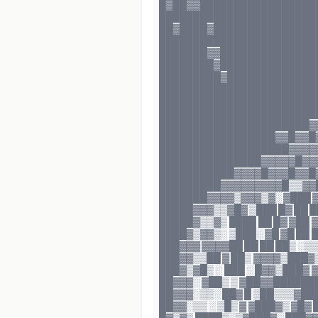
█▓██▓▓██████████████████
████████████████████████
██▓████▓████████████████
████████████████████████
███████▓▓███████████████
████████▓███████████████
█████████▓█████████████
████████████████████████
████████████████████████
████████████████████████
██████████████████████▓
█████████████████▓▓█▓▓█▓
███████████████████▓▓▓▓
███████████████▓▓▓▓▓█▓▓▓
███████████▓▓▓▓█▓▓▓█▓▓█▓
█████████▓▓▓▓▓▓▓▓▓█▒▒▓▓█
███████▓▓▓▓▒▓▓▓▒▓░ ▓███ 
█████▓▓▓▒▒▓█▓ ▒███ █▓ ██
█████▓▒▒▓▒ ████ ██ █▓ ▓██
████▓▒▓▓▒░ ▒███░ ▓█ ▓█ ██
███▓▓▓ ▓▓▓▓██ ██ ██ ██▒ 
███▓▓▒▒██ ▓ ██▒ ▓▓▓▓▒███
███▓▒▓█▒ ░ ███ ░ █▓▓▒███▓ 
██▓▓▓░ ▓██▒ ▒ ▓██▓▓█████
██▓▓▓░▒▒░ ██▓ █ ▒██▒▒▒▓█
██▓▓░▒▒ ░ ▒█▒ ▓ ▓███▓▒ ▓█▓