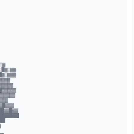
▒▓
░█▓▒▓▓
█▓▒▓▓▓
▓▓▓▓
▓▓▓▓▓
█▓▓▓▓▓
▓▓▓▓▓▓
▓▓▓
▓█▓▓▓
██▓▓█▓▓
███████
██
▓