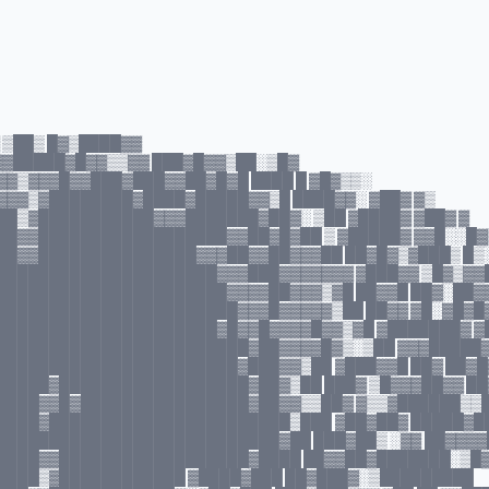
 ▒██▒ █▓▒████▓▓
▓▓█████▓█▓▓▒▒▓▓ ███▓█▓▓▒██░▒█▓
▓▒▓▓▓█▓▓███▓███▓▓██▓█▓█ ████ █ ▓█▓▒▒░
▓▓▒▓████████▓████▓█████▓▓▒█ ████▓▓░ ▓██▓ ▓▒
█▒▓███████████▓▓▓███████▓██▓░ ▒██ ▓████▓ ▓██▓ ▓
█▓▓██████████████████▓▓██▓█▓██ ▒ ▓█████▓ ▓▓█░░█▓
██▓▓███████████████▓▓▓██▓▓██▓▓▓██ ██▓█▓▒▓███▒ █▒
█████████████████████▓▓▓███▓▓▓▓▓▓▓ ▓███▓▓ ▒█▓▒▓▓
██████████████████████▓▓▓▓██▓▓▓▒▓█ ██▓▓█ ██▓░██▓
███████████████████████▓▓▓█▓▓▓▓▓▒██ ██▓▓ ▓█░▓█▓█
█████████████████████▓█▓▓█▓▓▓▓█▓▓▒▓█ ▓███████▓ ▓
████████████████████████▓██▓▓▓▓█▓▒░▒██ ▓▓▓█████
██████████████████████▓███▓▓▒██ ▓███▓▓█ ██▓ ██▓█
████▓██████████████████▓██▓▒██ ███▓ ▒█▓▓▓██▓▓ ██
████▓▓█▓████████████████▓██▓▓▒▒██▓ ▓▒▒▓██████▒▒
████▓███████████████████████▒███ ▓██▓██▓ █████▓█
██████████████████████████▓██ ███▓██▒ ░▓▓ ██▓▓▓▓
████▓▓██████████████████▓████ ██▓▓██▓███████░▒█
████▒▓████████████ ▓████▓███ ██▓███▓░▒█████████