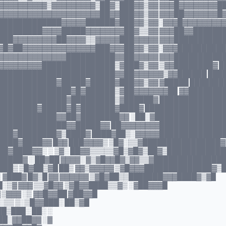
▓▓▓▓▓▓▓▓▓▓▒▓▓▓▓▓▓▓▓▓▒██▓▒███▓▓▒▓▓ ▓▓▓█▓▓▓▓▓▓▓▓█
▓▓▓▓▓▓▓▓▓▓▓▓▓▓▓▓▓▓▓▓▓██▓▓███▓▓▒▓▓ ▓▓▓██▓▓▓▓▓▓▓█
█████████████▓▓▓▓▓██████▓███▓▓▒▓▓░▓▓▓█▓▓▓▓▓▓▓▓
█████████▓▓▓▓█████▓▓▓▓▓▓▓▓██▓▒▒▓▓ ▓▓▓██▓▓██████
███▓▓▓▓▓▓▓▓▓██▓▓▓▓▒▒▓▓▓▓▓███▓▓▓▓▓ ▓▓▓██████████
▓█▓██▓▓▓▓▓▓▓▓▓▓▓▓▓▓▓███▓▓▓██▓▓▒▓▓░▓▓▓██████████
▓▓▓▓▓▓▓▓▓▓▓▓▓▓██████████▓▓██▓▓▓▓▓ ▓▓▓███████████
▓▓▓▓▓▓▓▓▓███████████████▒▓███▓▒▓▓ ▒▓▓████████▓ █
████████████████████████▓▓██▓▓▓▓▓▓▒▓▓██████ ███
████████████▓█████▓█████▓███▓▓▒▓▓ ▓█████ ███████
███████████████▓█▓██████▒▓██▓▓▓▓▓▓▓██ ▓▓███████
██████████████▓█████████▒▓██████▓ █████████████
████████▓█████▓█▓███████▓████▓ ████████████████
████████████▓▓██▓████████▓▓ ░██░▓██████████████
██████████████▓▓█████▓▓ ██▓▓▓▓▓▓▓▓█████████████
███▓████████▓▒████▓ ████▓██▒░▓▓▓▓▓█████████████
███▓████▓▓ █▓▓ ███▓▓▓▓▒ ▒█▓░▒▒▓████████████████▓
█▓████▓▓░ ░ ▒▓░ ██▓▓▒▒▒▒▒▓█▒▓█▓▒██▓▒████████████
████▓ ░ ██▓██ ▓▓▓▓░ ▓▒▓█▓▓█▓▒▓▓▒▒▓██████████████
██▒ ▒█▓██▒▓█ ██▒ ▓▓▒▓▓▓▓▓ ▒▓█▓▓▓██████████████▓▒
 ▓███▓ █▓▒█ ▓▓ ▓▓▓▓▓▓ ▒▓█▓██▒▒███████▓▓▓████▓▒▓█
█░▒▓ ▓▓▓ ▒▒▓█▓▓ ▒▓█▓▓████▒▒▓▒ ░▓██▓▓▓█
▓ ▒▓▓▓ ░▒ ▓▓█▓▓██ ▓██▓▓█
▒ ░▒▒ ▒░▒█▓▓███░ ██▒▓█
██▒███░ ██░ ░
██░▓▓██▓▓ ░▓