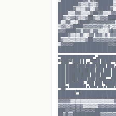
████████▓▒▒▒▓▒ ▒▓██████▒
██████▓▒▒▒▒▓▓░▒▓█████▓ ░
████▒▒▒▓▓▒▒▒▒▓██▓▓▒▒ ▒▓▓
██▓▒▒▓▓▓▒▒▒▓██▓▒▒▓▓▓███
█▒▒▓▓▒▒▒▓████▓▓▓▓▓▓▓▓▓▓
▒▓▓▒▒▓████▓▓▓▓▓▓▓▓▒▒▓░ 
▓▓▓████▓▓▒▓▓▓▒▓▓▒░▒░ ▓█▓
████▓▒▒▒▒▓ ░░ ▓▓ ▓▓▓▒▓░▓
█▓▒▒▒▒▒▒▒▒▒▓██▓▓▓▓▓▓▓▓▓
▒▓▓▓▓▓██████████████▓▓▓▓
███████████████████████
▀▀▀▀▀▀▀▀▀▀▀▀▀▀▀▀▀▀▀▀▀▀▀
▀█████████████▀ ▄███████
▀ ███ ▀ ███ █ █ ▄ ▀███ ████▀
███ ███ █ ███ ████ ████ ███ 
███ █████ ███ ███ ███ ███ 
███ ███ ███ ███ ████ ████ ██
███ ███ █ ████ ███ ████▄▄██
███ ▀██████▄ ▀██ ███ ▀████
▀██▀ ▀▀▀▀▀▀▀ ▀ ▀▀▀ ▀▀ ▀ ▀▀▀
███████ ▀ ██████████████
███████████████████████
▓▓▓▓▓▒▒▒▒▒▒▒▒▒▒▒ ▒▒ ▒▒▒▒
▓▓▓▓▓▓▓▓▓▓▒▒▒▒▒▒▓▓▓▓▓▓▓▓
███▓▓▓▓▓▓▓▓▓▓▓▓█████████
██▓█▓▓███████████▓▓▓▓▓▓