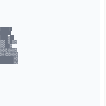
██████
█████
████▓██
▓▓▓█▓█▓▓
▓▓▓██▓
▓▓▓▓▓▓▓▓
▓▓▓▓▓▓▓▓▓
███████▓▓
███████▓▓