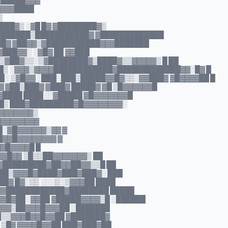
▓█████▓▓▓
▓▓▓▓████
▒
███▓▒ ░▓█ █▓ ▓████████▓▒
███████▒███████████▓ ▓█████████████
██▓ ▓██▓▓▒▓███████████▓▓▓███████
▓███▓▓░ ░▓█▓ ██ ▓▓███
▒▓██▓▒▒░▒▓████████▓▒████▓▒▒▓▓▓▓▓▒ █ ██
█▒ ░▓▓▓▒▓▓▓▓████████████▓█████████████▓▓░█▓ █
█░ ▒▓█▓▓ ░███░███▒█████▓▓█▓▒▒░▓▓███▓ ▓█▓▓▓▓██ █
▓ ▓██▒███▓ ▓███▓ █████▓ ▓█ ▒█▓▓▓▓▓▓█
▒ ▓████ ████░░▓█████ ▓█▓▓▓▓▓▓▓█
██▒ ███▓█████████▓█▓▓▓▓▓▓▓▓░
▓▓▓▓▓▓▓▓▒
▓▓▓▓▓▓▓▓▓
█░▓█▓▓▓▓▓▓▒▓▓ ▓
█▓▓█▓▓▓▓▓▓▓▓ ▓
▓▓█▓▓▓▓█ █
▓▓█▓▓ ▒█▒▒██▓▓▓▓▓▓▓▒ ██
█▓█████████▓██▓▓██▓▓▒▒█ ██
▒██▒▓▓▓█▓████▓███▓███▓░ ███
███▓ █▓░▒▒ ░░░▒░▒▓▓▓██ ████
▓▓████████████▓████████ █████
▓▓█▓██░▓▓██ ▓█████▓▓▓▓▒█ ░██████
▓▓▓▒██▓▓▓█▓▓▓██ ░███████
█▒▒▓▓▓█▓▓█▓▓██ ▓███████▓
 ▒█▓ ▓▓▓▓█▓▓██ ███▓███▓██