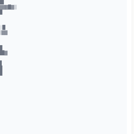
██
▓▓▓█▓▒
█
░█
▒▓▓
█
██▓
█
█
█