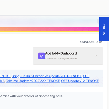
18 +
SIDEBAR
added
2025-12-03
Add to My Dashboard
Choose how delivery should start
-TENOKE
,
Bang-On Balls Chronicles Update v1 1 0-TENOKE
,
OFF
OKE
,
Take me Update v20241229-TENOKE
,
OFF Update v1 2-TENOKE
emies with your arsenal of ricocheting balls.