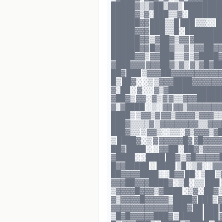
█████▓▒▒▓██▒▓▓▒ ████████
█████▓▒▓░███▒▒▓░ ███████
██████▓▓ ███▒▒█ ███ ▒▒░░ 
█████▓▓▓ ███▒▒█░ ███████
██████▓▓ ▒▓██▓▒▓▓ ▓█████
██████▓▓ █▓██▓▒▒▓ ▒▓▓██▓
█████▓▓▒ ▓▓███▒▒▓ ▒▓████
▓███▓▓▓ ▓▓▓██▓▒▓▒ ▓▒▓█▓█
██▓ ███ ▒▓▓▓██▓▓▓▓▓▓▓▓▓▓
█▒ ██▓ ░ ░▒ ▒▓▓▓████▓▓▓▓
▓░██ ░ ▓ ░░ ▓▒▓██████████
▓██▓▒ ▓▓░ ▓▒ ▓ ▓▒▒▓▓▓████
▓░▓████ ░ ▒░ ▓▓ ▓▓▒▓▓▓▓▓
████▒ ▒▓▓▒▓ ▓▓▒▓▓▓▓▒▓▓▓▒
███▓▒▒▒▒▓ ▒▓▓▓▓▓▓▓▓▒▒▓▓▓
███▓▒▒ ▒ ▓▓▒░░▒▒░▓▒▓▓▓▒▓
▒ ████▓ ░▒ ▓ ▓▓▓▓▓█▓ ▓█▓▓
██▓ ████ ░ ░ ▓▓██ ░██▓▒▓▓
▓████░ ░████ ██▓ ▒▓█▓▓▓▓▓
█▓▓█████ ░ ████ ▒█ ░▒▓░ ░
██▓▓▓▓████░ ░█▓▓ ██░ ▒██ 
▓▓▓██▓▓▓████▓ ░▒█░ ▒▒ ███
▒▓▓▓▓█▓▓▓▒▓████ ░▒▓ ░██▓ 
▓▒▓▓▓▓█▓▓▓▓▓▒████▓ ███▒ 
▓▓▓▓▓▓▓▓▓▓▓▓▓███▓ ██ ███
▒█▓█▓▓▓▓▓███▓ ▒█████ ███ 