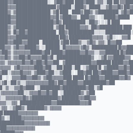
██▓▓████████████▒░ ▓██▓███ ███▓███▒▓▓ ▒██ ██ ▓▓██
██▓▓▓██████████████ ▓████ ▒███▓▒████▒▒▓█▓▓█▓ ██▓
██▓▒▓████████████▒▓█ ███░ ███▓ ██▓▒▓███████▒▓█▓█
███▓▓████████████▓▓█ ▓███▓▓░ ███▓▓▒ ░▒████▓████
███▓▓█████████████▓█▓ ████████ ▒██▓▒ ▒ ▒█ ███
██▓▒▓█████████████▒▓██ █████▓▓▓▒██▓████████ ███ 
███▓▒█▓██▓██████████░██▓ █████████▒▒▒▒█████████ 
██▓▓▓███████████████ ██▓ ████████▓▓▓▓ ▒▓█▒░ ░▓▓█
██▓▓███▓▓████ ░██████ ▓██ ███▓▒▒▓█▓▒▓▓▒ █▓▓██
█▓▓▒▓█▓▓████▓░▒ █████▒█▓▓▓▓▓ ▓█▓▒█████████ █▓▓██
▓██▓▒▓▓▓▓▓▓████▓██ ████▓█████▓▓█▓▓▒▒▓▓█████ █▓██
▓█▓▒▓▓██▓█▓▓▓▓██▓█ ▒████████████▓ ░ ▒▓█ ▓▓████▓▓
▓▓▒▓▓▓▓▓█▓▓█▓██▓█▓▓██░ ▓█████████▓▓█████ ████▓▓█
▓▓▓░ ▓█▓▓▓▓▓███▓██▒▒██ ███▒██░▒▓███ █░▓████▓▓█▓█
██ ▒▓▓▓█▓▓▓▒▓███▓██▒▒▓███░ ░██▓██ ██▓████▓▓███▓█
░ ▒ ░▓▓▓██▓▓██▓▒▓██▓▓▓▓███ ████ █▓███▓▓█████▓▓█▓
▓ ▓█ ▒██ ▓▒▒▓▓▓▓▓▓▓▓██▓ ██▓████▓▓████████▓██
 ██ ▒▓▒▒▓▓█▓███░▒███████▓████████▓██▒▓█
 ▓ ▓▓▓▓▓▓██▒▒▓▓▓█▓▓█▓██░▒██████▓▒▓██
 █▒▒▓▓▓▓▓▓█▓ ▓█████████▓ ██████▓▓██▓▓
░▒▒▓▓▒▒▓▓░███████████▓▓████████▓▓▓█
▓▒▓▓░▒▓██▓▒██████▓▒▓▓▓▓
▓█ █████▓▓▓▓▓▓▓
██▓░▒████▓▓▓▓▓▓▓▓
██████████▓▓▓▓▓▓▓▓▓
 ███▓▓▓▓▓▓▓▓▓▓