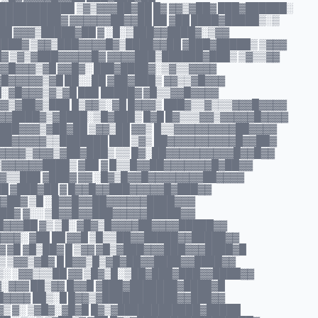
███████████ ▒▓▒▓▓▓██▓██ █▓ ▓▓▒▓██▓ ███▓██████░
█████████▓ ▓▓▓▓▓▓██▓▓██ ██ ▓██ ████▓█████▒░▒
███ ▓▓▓▒█████▓██ ▓ ░█░▒███▓▓████▓░▒▓▓
████▓ ▒▓▓▒███▓▓▓▓█▓▒████▓▓██ ▓███▓█████▒ ▒▓▓▓
█▓ ▒▓▒▓███▓▓▓▓▓█▓ ▓▓▓▓███▒██████▓███▒ ▒▓▒▒▓▓
▓▓█▓▓▓▒▓█ ▓▓█▓░ ███▓████▓░▒▓▒▒▓▓▓▓
▓█▓▓▓▓▓▒▓█ ██░░██ ▓██▓███▒ ▓▓▒▒▓█▓▓▓
█░▓█▓▓▓▒▓▒▓█ ███ █████▓ ▓█▒▒▓▓█▓▓▓▓
▓▓▒▓██▓▒███ █▒▓▓▒░▓█ █▓▓▓▒ ███▓▒▒▓▒▒▒▓▓▓█▓▓▓▓
▓▓▓▓████▓▒▓████░▒█▓███▒ █▓█ █▓▒▒▒▓▓▒▓▓▓▓▓█▓▓▓▓
████▓▓▓▒▓██▓██ ▒▓▓▒██ ▓▓▒ █▒▒▓▓▓▓▓▓▓▓▓██▓▓▓▓
███▓▓▓▓▓▒▒███████ ███ ▒▓▒ ██▓▓▓▓▓▓▓▓▓▓█▓▓██▓
▓▓▓▓▓▓▒▓▓▓▒▓██▓███▒ ▒▒ █▓░██▓▓▓▓▓▓▓▓▓▓█▓▓█▓▓
▒▓▓▓▓▓▓████▒ ▓██ ▓ █▒▒█▓▓██▓▓▓▓▓▓▓█▓██▓▓
▓▒▒███ ▓███▓ ▓▓ ░█▓▒█▓▓█▓▓▓▓▓▓▓▓██▓▓▓▓
██ ▓███▓██ ▓ █▓▓█▓▓███▓▓▓▓▓█▓███▓▓
▓▓▓██▓ ▒█ ░█▓▓█▓▓██▓▓▓▓▓▓████▓▓▓
▓▓██▓ ▓░░ ▒█▓▓█▓▓███▓▓▓▓▓█████▓▓
█▓▓▓██ ▓▒ ▒█░ ▓█▓▒█▓▓▓▓██▓▓▓▓█████▓▓
▓▓▓▓▓░ ▓██ ██ ▓▓█ ▒█▒▒██▓▓█████▓▓█████▓▓
▒▓ ▓█ ▓█▒██▓ █ ▒▓▓ ▓█▒▓███▓▓▓███▓▓▓████▓█
 ▒ ▒▓▓▒▓█▓ █ █▓▓▒█▒▓█▓██▓▓████▓▓████▓▓
▒░ ░▓▓▒▒▒██ ▓▓ ▒█▓▒█░▒██▓███▓███▓▓████▓▓
▓░▓▓▓ ██▒▓▓ █▓▓█ ▓███▓███████▓████▓█
 █▓▓▓▓ ██▒░█ █▓▓▒▓███████████▓▓███▓▓
▓▒ ▓░ ▒▓█▓░▓█▓█ █▓▒▓████████████▓█████