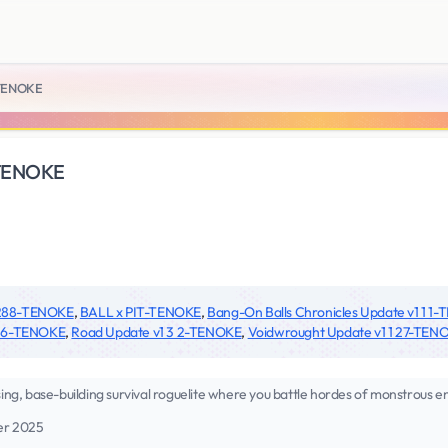
-TENOKE
-TENOKE
 288-TENOKE
,
BALL x PIT-TENOKE
,
Bang-On Balls Chronicles Update v1 1 1
1 6-TENOKE
,
Road Update v1 3 2-TENOKE
,
Voidwrought Update v1 1 27-TEN
sing, base-building survival roguelite where you battle hordes of monstrous en
er 2025