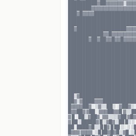
██████████▓██▓▓▓▓▓▓▒▓▓▓
████████▓▓▓▓▓▓▓▓▓▓▓▓▓▓▓
███▓█▓▓▓▓██████████████
███████████████████████
███████████████████████
██▓█████████████████▓▓▓
████████████▓▓█▓▓▓▓▓▓▓▓
███████▓██▓██▓▓█▓▓█▓▓▓▓
███████████████████████
███████████████████████
███████████████████████
███████████████████████
███████████████████████
███████████████████████
███████████████████████
███████████████████████
████████████████████████
████████████████████████
██▒▓████████████████████
██▓▒▓████▓▓▓████████████
█▓▓▓▓██▓░ ▒▓▒▒██▒ ░▓██▓▒░
█▓▓██▓ ▓██░ ▓▓▓██▓▓█ ▓▒▒█
▓ █ ░██▒ ▓██▓░▓▓ ▒▒▒▓██ ▓█
▓ ██ ▒█████▓ █ ▒▓█▓ ▒██ █▒ 
██░████▓█▒▒█ █▓ █ ██ ▒░ ▒ ▒
█▓▓▓ ▓▓▓▓░▒█ ██▓█▓█ ▒▓█░▒