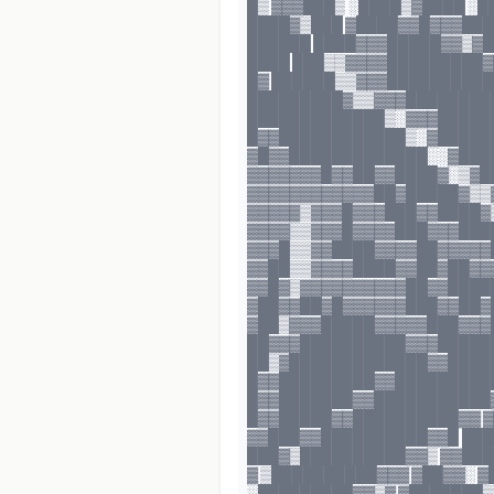
█▒ ▓▓▓███▒ ░████▒▓████ ░█
████▓▒███ ▓████▓▓█▓▓▓███
██████ ████▓▓▓█████▓▓▒▓█
████ ███▒▒▓▓▓▓█████████▓
█▓ ██████▒▒▓▓▓███████████
█████████▓▒▒▓▓▓█████████
█████████████▒░▓▓▓██████
█▓▓████████████▒░▓█████
▓█▓▓█████████████░░▓████
▓▓▓▓▓▓▓█▓▓██▓▓████▓░▒▓█
▓▓▓▓▓▓▓▓▓▓▓▓██▓█████▓▒▒
▓▓▓▓▓▒▓▓▓█▓▓▓███▓▓████▓
▓▓▓▓▒▒▓▓▓█▓▓▓▓███▓▓▓███
▓▓▓█▒▒▓▓████▓▓▓▓██▓▓▓▓▓
▓▓██▒▒▓▓▓▓████▓▓██▓██▓▓
▓▓█▓▒▓▓▓▓▓▓▓▓▓▓██▓▓████
▓██▓▓██▓█▓▓▓▓▓▓███▓▓██▓
▓██▒▓▓▓█████▓▓▓▓▓███▓▓▓
██▓▓▓██████████▓▓▓██████
██▒▓█████████████▓▓█████
█▓▓█████████▓▓██████████
█▓▓███████▓▓███████████▓ 
█▓▓█████▓▓██████████▓▓ ▓
▓▓███▓▓██████████▓▓█ ███
███▓▒██████████▓▓▒ ▓▓███
▓ ▒██████████▓▓▓ ▓██▓▓░ ▓
░█████████▓▓▒▓ ▓███████▒