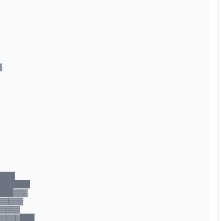
▓
████
███████
███▓▓▓
▓▓▓▓▓
▓▓▓▓▓
▓▓▓▓▓███