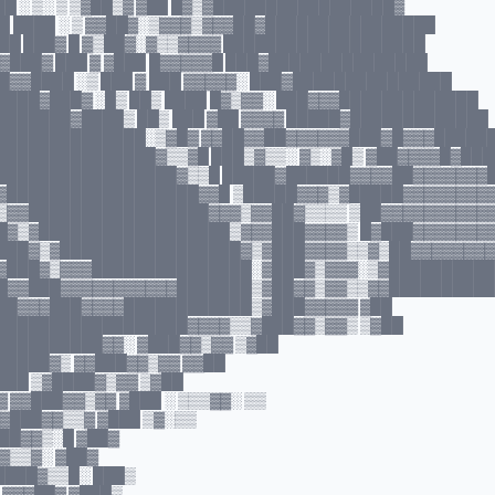
██ ░ ▒░ ▒ ▒▓██▒▓ ▓██ █▓▒▓█████████████████▓
█ ████ ░ ▒ ▓▓██▓░▒▓▓▓▒▓▓▓██▓████████████████
██ ███▓ █ ▓▒██▓░▓▒▒▓▓▓▓ ███████████████████
▓███▓ ███ ▓ ▓███ █▓▓▓▓▓█ ███▓███████████████
▓▓████ ░▒ ███ ▓ ███ ▓▓▓▓▓░ ███▓███████████████
███▓███▓ ░█▒ ██▒ ████ █▓▒▓▓░ ███▓▓▓█████████████
██████▓████▒ ██▒ ███ ▓██ ▓▓▓▓ █████▓█████████████
██████████████░▒▓█▓ ▓▓██▓▓██▓▓▓▓▓▓███▓█▓▓▓█████
██████████████▓▒▒▓█ ███▒▓▒▒░ ▓▒░▓█▒ ▓██▓▓▓▓█▓███
█████████████████▓▒▒█ █████▓██████▓▓▓▓██▓▓▓▓▓▓▓
▓██████████████████▓▓█ ▒█████▓▓▓▒▓█████▓▓▓▓▓▓▓▓
▒▓▓█████████████████▓▓▓▒▓▓██▓▒▒▒▒ ▒██▓▓▓▓▓▓▓▓▓▓
█▓▒▓██████████████████▒▓▓▓███▓▓▓▓▒ █▓███▓▓▓▓▓▓▓
███▓▒▓█████████████████▓▒▓███▓▓▓▓▒▒▓▒██▓▓▓▓▓▓▓
▓███▓▒▓▓▓███████████████░▓███▓▒▓▓▓░▒▓█████████
█▓▓███▓▓▓▓▓▓▓▓▓▓▓███████▒▓██▓▓▒▓▓▒▒▓▓█████████
██▓▓▓███▓▓▓▓████████████▒▓███▓▓▓▓▓ ▓██
██████████████████▓▓▓▓▒▒▓███▓▓▒▓▓▒ ▒▓██
█████████▓▓░ ▓███▓▓▒▓▓ ▒▓██
████▓▒ ▓▓███▓▓▒▓▓ ▓▓██
██ ▒▓████▓▒▓▓ ▒▓██
▓▓███▓▓▒▓▓ ▓███ ░ ▒▒▒▓▓░ ▒▒
▓███▓▓▒▒▓ ▓███ ▒▓░▒▒
██▓▓▒░█ ▓██▓
▓▒▒▓░ ▓██▓
████▓▒▒█░ ███▒
 ▓▓▓██▓ ▓███▒