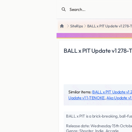
SiteRips
BALL x PIT Update v1 278
Home
BALL x PIT Update v1 278
Similar items:
BALL x PIT Update v1
Update v1 1-TENOKE
,
Aka Update v
BALL x PIT is a brick-breaking, ball-fu
Release date: Wednesday 15th Octob
Genre: Shooter, Indie, Arcade