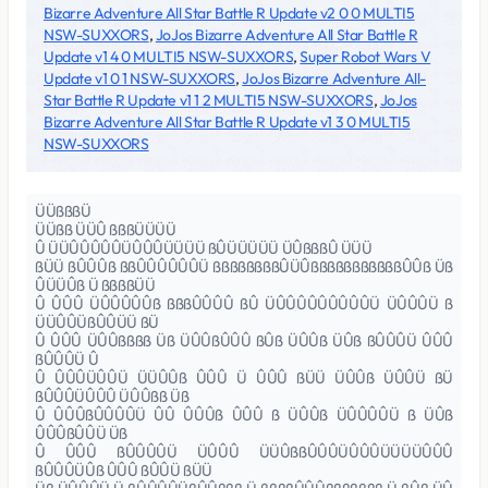
Bizarre Adventure All Star Battle R Update v2 0 0 MULTI5
NSW-SUXXORS
,
JoJos Bizarre Adventure All Star Battle R
Update v1 4 0 MULTI5 NSW-SUXXORS
,
Super Robot Wars V
Update v1 0 1 NSW-SUXXORS
,
JoJos Bizarre Adventure All-
Star Battle R Update v1 1 2 MULTI5 NSW-SUXXORS
,
JoJos
Bizarre Adventure All Star Battle R Update v1 3 0 MULTI5
NSW-SUXXORS
ÜÜßßßÜ
ÜÜßß ÜÜÛ ßßßÜÜÜÜ
Û ÜÜÛÛÛÛÛÜÛÛÛÜÜÜÜ ßÛÜÜÜÜÜ ÜÛßßßÛ ÜÜÜ
ßÜÜ ßÛÛÛß ßßÛÛÛÛÛÛÜ ßßßßßßßßÛÜÛßßßßßßßßßßßÛÛß Üß
ÛÜÜÛß Ü ßßßßÜÜ
Û ÛÛÛ ÜÛÛÛÛÛß ßßßÛÛÛÛ ßÛ ÜÛÛÛÛÛÛÛÛÛÜ ÜÛÛÛÜ ß
ÜÜÛÛÜßÛÛÜÜ ßÜ
Û ÛÛÛ ÜÛÛßßßß Üß ÜÛÛßÛÛÛ ßÛß ÜÛÛß ÜÛß ßÛÛÛÜ ÛÛÛ
ßÛÛÛÜ Û
Û ÛÛÛÜÛÛÜ ÜÜÛÛß ÛÛÛ Ü ÛÛÛ ßÜÜ ÜÛÛß ÜÛÛÜ ßÜ
ßÛÛÛÜÛÛÛ ÜÛÛßß Üß
Û ÛÛÛßÛÛÛÛÜ ÛÛ ÛÛÛß ÛÛÛ ß ÜÛÛß ÜÛÛÛÛÜ ß ÜÛß
ÛÛÛßÛÛÜ Üß
Û ÛÛÛ ßÛÛÛÛÜ ÜÛÛÛ ÜÜÛßßÛÛÛÜÛÛÛÜÜÜÜÛÛÛ
ßÛÛÛÜÛß ÛÛÛ ßÛÛÜ ßÜÜ