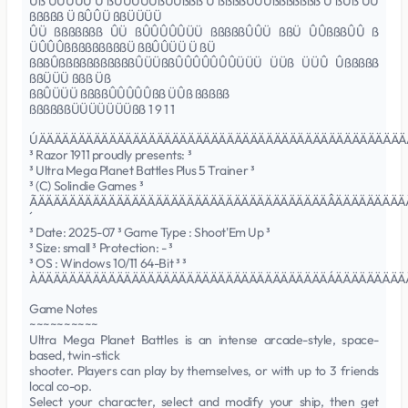
Üß ÜÛÛÛÜ Ü ßÛÛÛÛÜßÛÛßßß Ü ßßßßÛÛÛßßßßßßß Ü ßÛß ÜÛ
ßßßßß Ü ßÛÛÜ ßßÜÜÜÜ
ÛÜ ßßßßßßß ÛÜ ßÛÛÛÛÛÜÜ ßßßßßÛÛÜ ßßÜ ÛÛßßßÛÛ ß
ÜÛÛÛßßßßßßßßßÜ ßßÛÛÜÜ Ü ßÜ
ßßßÛßßßßßßßßßßßÛÜÜßßÛÛÛÛÛÛÛÜÜÜ ÜÜß ÜÜÛ Ûßßßßß
ßßÜÜÜ ßßß Üß
ßßÛÜÜÜ ßßßßÛÛÛÛÛßß ÜÛß ßßßßß
ßßßßßßÜÜÜÜÜÜÜßß 1 9 1 1
ÚÄÄÄÄÄÄÄÄÄÄÄÄÄÄÄÄÄÄÄÄÄÄÄÄÄÄÄÄÄÄÄÄÄÄÄÄÄÄÄÄÄÄÄÄÄÄÄ
³ Razor 1911 proudly presents: ³
³ Ultra Mega Planet Battles Plus 5 Trainer ³
³ (C) Solindie Games ³
ÃÄÄÄÄÄÄÄÄÄÄÄÄÄÄÄÄÄÄÄÄÄÄÄÄÄÄÄÄÄÄÄÄÄÄÄÄÄÂÄÄÄÄÄÄÄÄÄ
´
³ Date: 2025-07 ³ Game Type : Shoot'Em Up ³
³ Size: small ³ Protection: - ³
³ OS : Windows 10/11 64-Bit ³ ³
ÀÄÄÄÄÄÄÄÄÄÄÄÄÄÄÄÄÄÄÄÄÄÄÄÄÄÄÄÄÄÄÄÄÄÄÄÄÄÁÄÄÄÄÄÄÄÄÄ
Game Notes
~~~~~~~~~~
Ultra Mega Planet Battles is an intense arcade-style, space-
based, twin-stick
shooter. Players can play by themselves, or with up to 3 friends
local co-op.
Select your character, select and modify your ship, then get