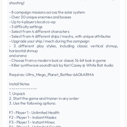
shooting!
- 8 campaign missions across the solar system
- Over 30 unique enemies and bosses
- Up to 4 players local co-op
- 3 difficulty settings
- Select from 4 different characters
- Select from 4 different ships / mechs, with unique attributes
- Upgrade your ship / mech during the campaign
- 3 different play styles, including classic vertical shmup,
horizontal shmup
and arena
- Choose from a modern look or classic 16-bit look in game
- Killer synthwave soundtrack by Karl Casey @ White Bat Audio
Requires: Ultra_Mega_Planet_Battles-bADkARMA
Install Notes
~~~~~~~~~~~~~
1. Unpack
2. Start the game and trainer in any order
3. Use the following options:
F1 - Player 1 - Unlimited Health
F2 - Player 1 - Instant Missles
F3 - Player 1 - Instant Mines