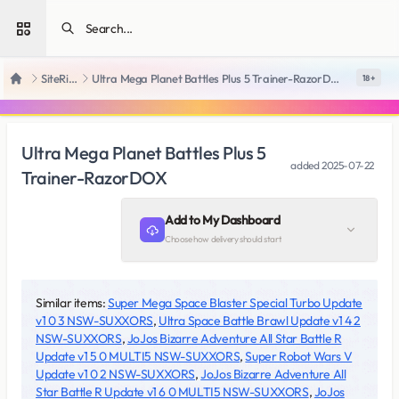
Open sidebar
SiteRips
Ultra Mega Planet Battles Plus 5 Trainer-RazorDOX
18 +
Home
Ultra Mega Planet Battles Plus 5
added
2025-07-22
Trainer-RazorDOX
Add to My Dashboard
Choose how delivery should start
Similar items:
Super Mega Space Blaster Special Turbo Update
v1 0 3 NSW-SUXXORS
,
Ultra Space Battle Brawl Update v1 4 2
NSW-SUXXORS
,
JoJos Bizarre Adventure All Star Battle R
Update v1 5 0 MULTI5 NSW-SUXXORS
,
Super Robot Wars V
Update v1 0 2 NSW-SUXXORS
,
JoJos Bizarre Adventure All
Star Battle R Update v1 6 0 MULTI5 NSW-SUXXORS
,
JoJos