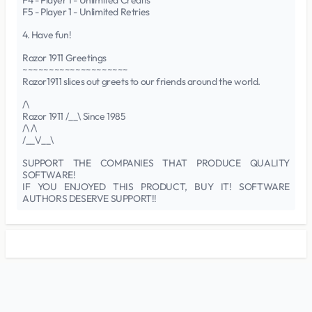
F4 - Player 1 - Unlimited Credits
F5 - Player 1 - Unlimited Retries
4. Have fun!
Razor 1911 Greetings
~~~~~~~~~~~~~~~~~~~~
Razor1911 slices out greets to our friends around the world.
/\
Razor 1911 /__\ Since 1985
/\ /\
/__\/__\
SUPPORT THE COMPANIES THAT PRODUCE QUALITY
SOFTWARE!
IF YOU ENJOYED THIS PRODUCT, BUY IT! SOFTWARE
AUTHORS DESERVE SUPPORT!!