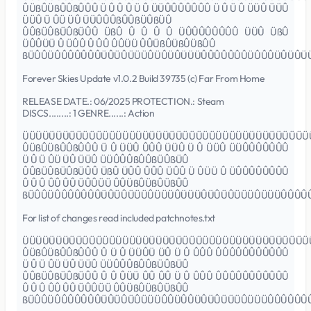
ÛÜßÛÜßÛÛßÛÛÛ Ü Û Û Û Ü Û ÜÜÛÛÛÛÛÛÛ Ü Û Ü Û ÜÜÛ ÜÜÛ
ÜÜÛ Ü ÛÜ ÜÛ ÜÜÛÛÛßÛÛßÜÛßÜÛ
ÛÛßÜÛßÜÛßÜÛÛ ÜßÛ Û Û Û Û ÜÛÛÛÛÛÛÛÛ ÜÜÛ ÜßÛ
ÜÛÛÜÜ Û ÜÛÛ Û ÛÛ ÛÛÜÜ ÛÛÜßÛÜßÛÜßÛÛ
ßÜÛÛÜÛÛÛÛÛÛÛÜÛÜÛÜÜÜÛÜÛÜÛÜÜÜÛÛÛÛÛÛÛÜÛÛÛÜÛÜÛÜ
Forever Skies Update v1.0.2 Build 39735 (c) Far From Home
RELEASE DATE.: 06/2025 PROTECTION.: Steam
DISCS........: 1 GENRE......: Action
ÜÜÜÜÜÜÜÜÜÜÜÜÜÜÜÜÜÜÜÜÜÜÜÜÜÜÜÜÜÜÜÜÜÜÜÜÜÜÜÜÜÜÜ
ÛÜßÛÜßÛÛßÛÛÛ Ü Û ÜÜÛ ÛÛÛ ÜÜÛ Ü Û ÜÜÛ ÜÜÛÛÛÛÛÛÛ
Ü Û Ü ÛÜ ÜÛ ÜÜÛ ÜÜÛÛÛßÛÛßÜÛßÜÛ
ÛÛßÜÛßÜÛßÜÛÛ ÜßÛ ÜÛÛ ÛÛÛ ÜÛÛ Ü ÛÜÜ Û ÜÛÛÛÛÛÛÛÛ
Û Û Û ÛÛ ÛÛ ÜÛÛÜÜ ÛÛÜßÛÜßÛÜßÛÛ
ßÜÛÛÜÛÛÛÛÛÛÛÜÛÜÛÜÜÜÛÜÜÜÛÜÜÜÛÜÛÜÛÜÜÜÛÜÜÜÛÛÛÛ
For list of changes read included patchnotes.txt
ÜÜÜÜÜÜÜÜÜÜÜÜÜÜÜÜÜÜÜÜÜÜÜÜÜÜÜÜÜÜÜÜÜÜÜÜÜÜÜÜÜÜÜ
ÛÜßÛÜßÛÛßÛÛÛ Û Ü Û ÜÜÛÜ ÜÛ Ü Û ÛÛÛ ÛÛÛÛÛÛÛÛÛÛÛ
Ü Û Ü ÛÜ ÜÛ ÜÜÛ ÜÜÛÛÛßÛÛßÜÛßÜÛ
ÛÛßÜÛßÜÛßÜÛÛ Û Û ÛÜÜ ÛÛ ÛÛ Ü Û ÛÛÛ ÛÛÛÛÛÛÛÛÛÛÛ
Û Û Û ÛÛ ÛÛ ÜÛÛÜÜ ÛÛÜßÛÜßÛÜßÛÛ
ßÜÛÛÜÛÛÛÛÛÛÛÜÛÜÛÜÛÜÜÜÛÛÜÛÛÜÛÜÛÜÜÜÛÜÜÜÛÛÛÛÛÛ