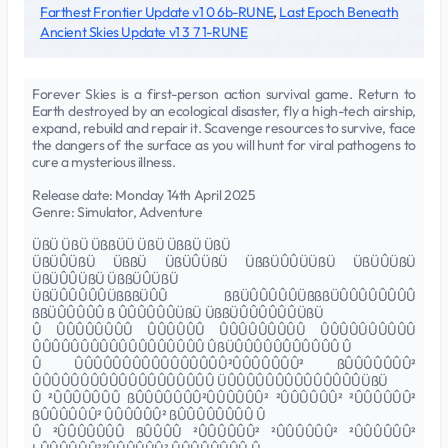
Farthest Frontier Update v1 0 6b-RUNE
,
Last Epoch Beneath
Ancient Skies Update v1 3 7 1-RUNE
Forever Skies is a first-person action survival game. Return to
Earth destroyed by an ecological disaster, fly a high-tech airship,
expand, rebuild and repair it. Scavenge resources to survive, face
the dangers of the surface as you will hunt for viral pathogens to
cure a mysterious illness.
Release date: Monday 14th April 2025
Genre: Simulator, Adventure
ÜßÜ ÜßÜ ÜßßÜÜ ÜßÜ ÜßßÜ ÜßÜ
ÜßÜÛÜßÜ ÜßßÜ ÜßÜÛÜßÜ ÜßßÜÛÛÜÜßÜ ÜßÜÛÜßÜ
ÜßÜÛÛÜßÜ ÜßßÜÛÜßÜ
ÜßÜÛÛÛÛÛÜßßßÜÛÛ ßßÜÛÛÛÛÛÜßßßÜÛÛÛÛÛÛÛÛ
ßßÜÛÛÛÛÛ ß ÛÛÛÛÛÛÜßÜ ÜßßÜÛÛÛÛÛÛÜßÜ
Û ÛÛÛÛÛÛÛÛ ÛÛÛÛÛÛ ÛÛÛÛÛÛÛÛÛ ÛÛÛÛÛÛÛÛÛÛ
ÛÛÛÛÛÛÛÛÛÛÛÛÛÛÛÛÛÛ ÛßÜÛÛÛÛÛÛÛÛÛÛÛ Û
Û ÛÛÛÛÛÛÛÛÛÛÛÛÛÛÛÛ²ÛÛÛÛÛÛÛ² ßÛÛÛÛÛÛÛ²
ÛÛÛÛÛÛÛÛÛÛÛÛÛÛÛÛÛÛÛ ÜÛÛÛÛÛÛÛÛÛÛÛÛÛÛÜßÜ
Û ²ÛÛÛÛÛÛÛ ßÛÛÛÛÛÛÛ²ÛÛÛÛÛÛ² ²ÛÛÛÛÛÛ² ²ÛÛÛÛÛÛ²
ßÛÛÛÛÛÛ² ÛÛÛÛÛÛ² ßÛÛÛÛÛÛÛÛ Û
Û ²ÛÛÛÛÛÛÛ ßÛÛÛÛ ²ÛÛÛÛÛÛ² ²ÛÛÛÛÛÛ² ²ÛÛÛÛÛÛ²