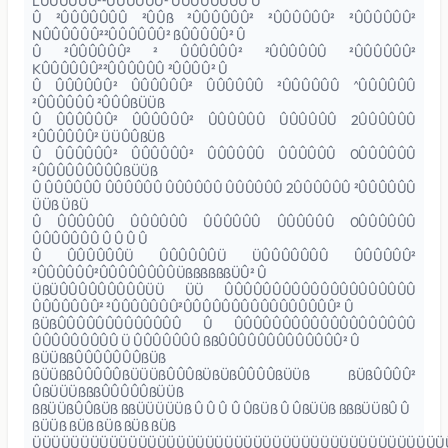
LÛÛÛÛÛÛ²²ÛÛÛÛÛÛ² ÛÛÛÛÛÛÛÛ Û
Û ²ÛÛÛÛÛÛÛ ²ÛÛß ²ÛÛÛÛÛÛ² ²ÛÛÛÛÛÛ² ²ÛÛÛÛÛÛ²
NÛÛÛÛÛÛ²²ÛÛÛÛÛÛ² ßÛÛÛÛÛ² Û
Û ²ÛÛÛÛÛÛ² ² ÛÛÛÛÛÛ² ²ÛÛÛÛÛÛ ²ÛÛÛÛÛÛ²
KÛÛÛÛÛÛ²²ÛÛÛÛÛÛ ²ÛÛÛÛ² Û
Û ÛÛÛÛÛÛ² ÛÛÛÛÛÛ² ÛÛÛÛÛÛ ²ÛÛÛÛÛÛ ^ÛÛÛÛÛÛ
²ÛÛÛÛÛÛ ²ÛÛÛßÜÜß
Û ÛÛÛÛÛÛ² ÛÛÛÛÛÛ² ÛÛÛÛÛÛ ÛÛÛÛÛÛ 2ÛÛÛÛÛÛ
²ÛÛÛÛÛÛ² ÜÜÛÛßÜß
Û ÛÛÛÛÛÛ² ÛÛÛÛÛÛ² ÛÛÛÛÛÛ ÛÛÛÛÛÛ 0ÛÛÛÛÛÛ
²ÛÛÛÛÛÛÛÛÛßÜÜß
Û ÛÛÛÛÛÛ ÛÛÛÛÛÛ ÛÛÛÛÛÛ ÛÛÛÛÛÛ 2ÛÛÛÛÛÛ ²ÛÛÛÛÛÛ
ÜÜß ÜßÜ
Û ÛÛÛÛÛÛ ÛÛÛÛÛÛ ÛÛÛÛÛÛ ÛÛÛÛÛÛ 0ÛÛÛÛÛÛ
ÛÛÛÛÛÛÛ Û Û Û Û
Û ÛÛÛÛÛÛÜ ÛÛÛÛÛÛÜ ÜÛÛÛÛÛÛÛ ÛÛÛÛÛÛ²
²ÛÛÛÛÛÛ²ÛÛÛÛÛÛÛÛÜßßßßßßÜÛ² Û
ÜßÜÛÛÛÛÛÛÛÛÛÜÜ ÜÜ ÛÛÛÛÛÛÛÛÛÛÛÛÛÛÛÛÛÛÛÛ
ÛÛÛÛÛÛÛ² ²ÛÛÛÛÛÛÛ²ÛÛÛÛÛÛÛÛÛÛÛÛÛÛÛÛ² Û
ßÜßÛÛÛÛÛÛÛÛÛÛÛÛÛ Û ÛÛÛÛÛÛÛÛÛÛÛÛÛÛÛÛÛÛÛ
ÛÛÛÛÛÛÛÛÛ Ü ÛÛÛÛÛÛÛ ßßÛÛÛÛÛÛÛÛÛÛÛÛÛ² Û
ßÜÜßßÛÛÛÛÛÛÛßÜß
ßÜÜßßÛÛÛÛÛßÜÜÜßÛÛÛßÜßÜßÛÛÛÛßÜÜß ßÜßÛÛÛÛ²
ÛßÜÜÜßßßÛÛÛÛÛßÜÜß
ßßÜÜßÛÛßÜß ßßÜÜÜÜÜß Û Û Û Û ÛßÜß Û ÛßÜÜß ßßßÜÜßÛ Û
ßÜÜß ßÜß ßÜß ßÜß ßÜß
ÜÜÜÜÜÜÜÜÜÜÜÜÜÜÜÜÜÜÜÜÜÜÜÜÜÜÜÜÜÜÜÜÜÜÜÜÜÜÜÜÜÜÜ