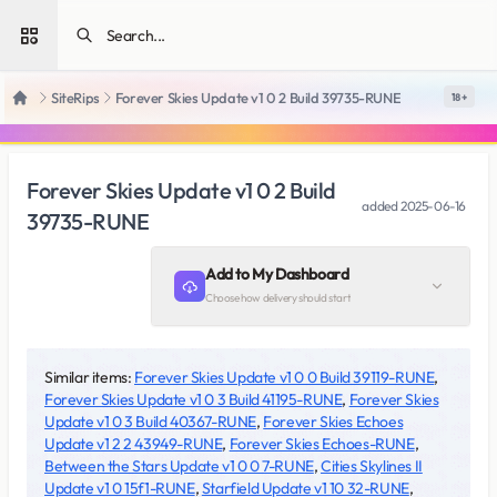
Open sidebar
SiteRips
Forever Skies Update v1 0 2 Build 39735-RUNE
18 +
Home
Forever Skies Update v1 0 2 Build
added
2025-06-16
39735-RUNE
Add to My Dashboard
Choose how delivery should start
Similar items:
Forever Skies Update v1 0 0 Build 39119-RUNE
,
Forever Skies Update v1 0 3 Build 41195-RUNE
,
Forever Skies
Update v1 0 3 Build 40367-RUNE
,
Forever Skies Echoes
Update v1 2 2 43949-RUNE
,
Forever Skies Echoes-RUNE
,
Between the Stars Update v1 0 0 7-RUNE
,
Cities Skylines II
Update v1 0 15f1-RUNE
,
Starfield Update v1 10 32-RUNE
,