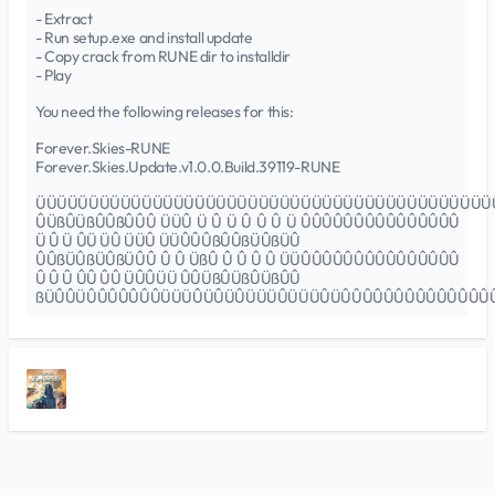
- Extract
- Run setup.exe and install update
- Copy crack from RUNE dir to installdir
- Play
You need the following releases for this:
Forever.Skies-RUNE
Forever.Skies.Update.v1.0.0.Build.39119-RUNE
ÜÜÜÜÜÜÜÜÜÜÜÜÜÜÜÜÜÜÜÜÜÜÜÜÜÜÜÜÜÜÜÜÜÜÜÜÜÜÜÜÜÜÜ
ÛÜßÛÜßÛÛßÛÛÛ ÜÜÛ Ü Û Ü Û Û Û Ü ÛÛÛÛÛÛÛÛÛÛÛÛÛÛÛ
Ü Û Ü ÛÜ ÜÛ ÜÜÛ ÜÜÛÛÛßÛÛßÜÛßÜÛ
ÛÛßÜÛßÜÛßÜÛÛ Û Û ÜßÛ Û Û Û Û ÜÜÛÛÛÛÛÛÛÛÛÛÛÛÛÛÛ
Û Û Û ÛÛ ÛÛ ÜÛÛÜÜ ÛÛÜßÛÜßÛÜßÛÛ
ßÜÛÛÜÛÛÛÛÛÛÛÜÜÜÛÜÛÜÛÜÜÜÛÜÜÜÛÜÛÛÛÛÛÛÛÛÛÛÛÛÛÛ